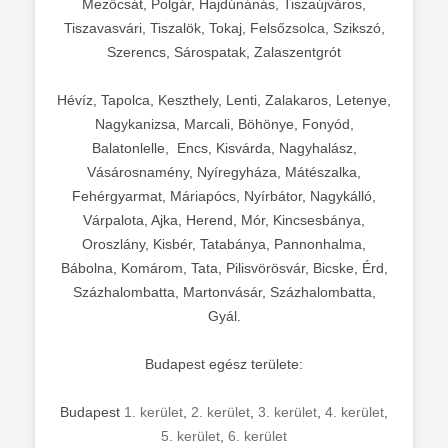
Mezőcsát, Polgár, Hajdúnánás, Tiszaújváros,
Tiszavasvári, Tiszalök, Tokaj, Felsőzsolca, Szikszó,
Szerencs, Sárospatak, Zalaszentgrót
Hévíz, Tapolca, Keszthely, Lenti, Zalakaros, Letenye,
Nagykanizsa, Marcali, Böhönye, Fonyód,
Balatonlelle, Encs, Kisvárda, Nagyhalász,
Vásárosnamény, Nyíregyháza, Mátészalka,
Fehérgyarmat, Máriapócs, Nyírbátor, Nagykálló,
Várpalota, Ajka, Herend, Mór, Kincsesbánya,
Oroszlány, Kisbér, Tatabánya, Pannonhalma,
Bábolna, Komárom, Tata, Pilisvörösvár, Bicske, Érd,
Százhalombatta, Martonvásár, Százhalombatta,
Gyál.
Budapest egész területe:
Budapest
1. kerület
,
2. kerület
,
3. kerület
,
4. kerület
,
5. kerület
,
6. kerület