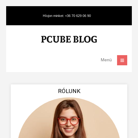
Hívjon minket: +36 70 629 06 90
Menü
RÓLUNK