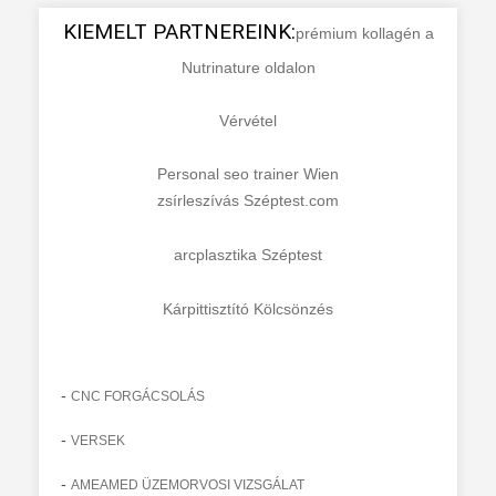
KIEMELT PARTNEREINK:
prémium kollagén a
Nutrinature oldalon
Vérvétel
Personal seo trainer Wien
zsírleszívás Széptest.com
arcplasztika Széptest
Kárpittisztító Kölcsönzés
-
CNC FORGÁCSOLÁS
-
VERSEK
-
AMEAMED ÜZEMORVOSI VIZSGÁLAT