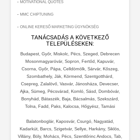
-
MOTIVATIONAL QUOTES
-
MMC CHIPTUNING
-
ONLINE KERESŐ MARKETING ÜGYNÖKSÉG
TANÁCSADÁS A KÖVETKEZŐ
TELEPÜLÉSEKEN:
Budapest, Győr, Miskolc, Pécs, Szeged, Debrecen
Mosonmagyaróvár, Sopron, Fertőd, Kapuvár,
Csorna, Győr, Pápa, Celldömölk, Sárvár, Kőszeg,
Szombathely, Ják, Körmend, Szentgotthárd,
Csepreg, Zalalövő, Vasvár, Jánosháza, Devecser,
Ajka, Sümeg, Pécsvárad, Komló, Sásd, Dombóvár,
Bonyhád, Bátaszék, Baja, Bácsalmás, Szekszárd,
Tolna, Fadd, Paks, Kalocsa, Hőgyész, Tamási
Balatonboglár, Kaposvár, Csurgó, Nagyatád,
Kadarkút, Barcs, Szigetvár, Sellye, Harkány, Siklós,
Villány, Bóly, Mohács, Pécs, Szentlőrinc Andocs, Tab,