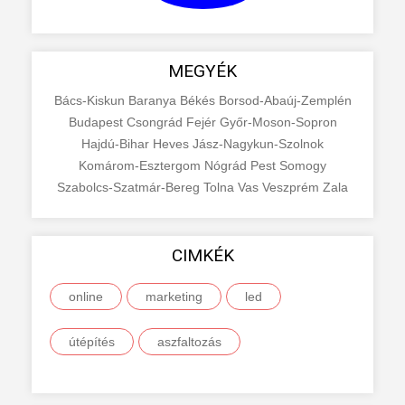
MEGYÉK
Bács-Kiskun
Baranya
Békés
Borsod-Abaúj-Zemplén
Budapest
Csongrád
Fejér
Győr-Moson-Sopron
Hajdú-Bihar
Heves
Jász-Nagykun-Szolnok
Komárom-Esztergom
Nógrád
Pest
Somogy
Szabolcs-Szatmár-Bereg
Tolna
Vas
Veszprém
Zala
CIMKÉK
online
marketing
led
útépítés
aszfaltozás