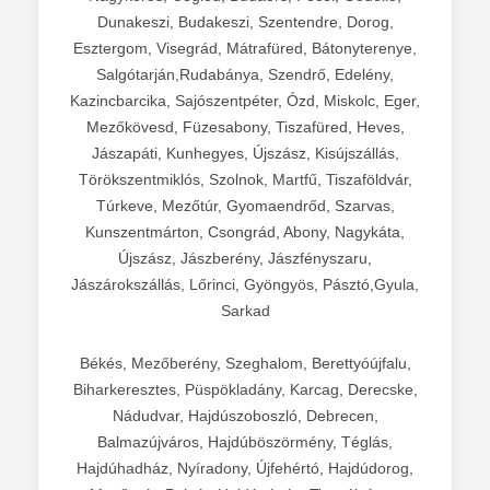
Dunakeszi, Budakeszi, Szentendre, Dorog,
Esztergom, Visegrád, Mátrafüred, Bátonyterenye,
Salgótarján,Rudabánya, Szendrő, Edelény,
Kazincbarcika, Sajószentpéter, Ózd, Miskolc, Eger,
Mezőkövesd, Füzesabony, Tiszafüred, Heves,
Jászapáti, Kunhegyes, Újszász, Kisújszállás,
Törökszentmiklós, Szolnok, Martfű, Tiszaföldvár,
Túrkeve, Mezőtúr, Gyomaendrőd, Szarvas,
Kunszentmárton, Csongrád, Abony, Nagykáta,
Újszász, Jászberény, Jászfényszaru,
Jászárokszállás, Lőrinci, Gyöngyös, Pásztó,Gyula,
Sarkad
Békés, Mezőberény, Szeghalom, Berettyóújfalu,
Biharkeresztes, Püspökladány, Karcag, Derecske,
Nádudvar, Hajdúszoboszló, Debrecen,
Balmazújváros, Hajdúböszörmény, Téglás,
Hajdúhadház, Nyíradony, Újfehértó, Hajdúdorog,