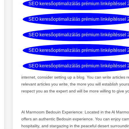
SEO keresőoptimalizálás prémium linképítéssel 
SEO keresőoptimalizálás prémium linképítéssel 
SEO keresőoptimalizálás prémium linképítéssel 
SEO keresőoptimalizálás prémium linképítéssel 
SEO keresőoptimalizálás prémium linképítéssel 
internet, consider setting up a blog. You can write articles r
relevant articles you write, the more you will establish yours
respect you as the expert and will be more willing to give y
Al Marmoom Bedouin Experience: Located in the Al Marmoo
offers an authentic Bedouin experience. You can enjoy camel 
hospitality, and stargazing in the peaceful desert surroundi