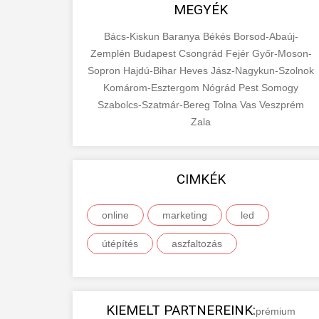
MEGYÉK
Bács-Kiskun
Baranya
Békés
Borsod-Abaúj-
Zemplén
Budapest
Csongrád
Fejér
Győr-Moson-
Sopron
Hajdú-Bihar
Heves
Jász-Nagykun-Szolnok
Komárom-Esztergom
Nógrád
Pest
Somogy
Szabolcs-Szatmár-Bereg
Tolna
Vas
Veszprém
Zala
CIMKÉK
online
marketing
led
útépítés
aszfaltozás
KIEMELT PARTNEREINK:
prémium