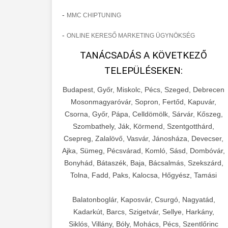
-
MMC CHIPTUNING
-
ONLINE KERESŐ MARKETING ÜGYNÖKSÉG
TANÁCSADÁS A KÖVETKEZŐ
TELEPÜLÉSEKEN:
Budapest, Győr, Miskolc, Pécs, Szeged, Debrecen
Mosonmagyaróvár, Sopron, Fertőd, Kapuvár,
Csorna, Győr, Pápa, Celldömölk, Sárvár, Kőszeg,
Szombathely, Ják, Körmend, Szentgotthárd,
Csepreg, Zalalövő, Vasvár, Jánosháza, Devecser,
Ajka, Sümeg, Pécsvárad, Komló, Sásd, Dombóvár,
Bonyhád, Bátaszék, Baja, Bácsalmás, Szekszárd,
Tolna, Fadd, Paks, Kalocsa, Hőgyész, Tamási
Balatonboglár, Kaposvár, Csurgó, Nagyatád,
Kadarkút, Barcs, Szigetvár, Sellye, Harkány,
Siklós, Villány, Bóly, Mohács, Pécs, Szentlőrinc