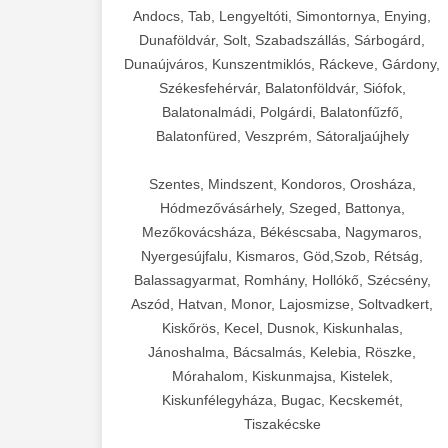
Andocs, Tab, Lengyeltóti, Simontornya, Enying,
Dunaföldvár, Solt, Szabadszállás, Sárbogárd,
Dunaújváros, Kunszentmiklós, Ráckeve, Gárdony,
Székesfehérvár, Balatonföldvár, Siófok,
Balatonalmádi, Polgárdi, Balatonfűzfő,
Balatonfüred, Veszprém, Sátoraljaújhely
Szentes, Mindszent, Kondoros, Orosháza,
Hódmezővásárhely, Szeged, Battonya,
Mezőkovácsháza, Békéscsaba, Nagymaros,
Nyergesújfalu, Kismaros, Göd,Szob, Rétság,
Balassagyarmat, Romhány, Hollókő, Szécsény,
Aszód, Hatvan, Monor, Lajosmizse, Soltvadkert,
Kiskőrös, Kecel, Dusnok, Kiskunhalas,
Jánoshalma, Bácsalmás, Kelebia, Röszke,
Mórahalom, Kiskunmajsa, Kistelek,
Kiskunfélegyháza, Bugac, Kecskemét,
Tiszakécske