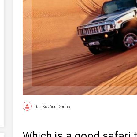
Írta: Kovács Dorina
Which is a good safari t