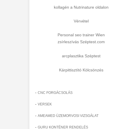
kollagén a Nutrinature oldalon
Vérvétel
Personal seo trainer Wien
zsírleszívás Széptest.com
arcplasztika Széptest
Kárpittisztító Kölcsönzés
-
CNC FORGÁCSOLÁS
-
VERSEK
-
AMEAMED ÜZEMORVOSI VIZSGÁLAT
-
GURU KONTÉNER RENDELÉS