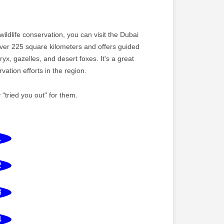
ildlife conservation, you can visit the Dubai
ver 225 square kilometers and offers guided
yx, gazelles, and desert foxes. It's a great
ation efforts in the region.
tried you out" for them.
1
2
3
4