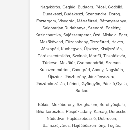
Nagykörös, Cegléd, Budaörs, Pécel, Gödöllő,
Dunakeszi, Budakeszi, Szentendre, Dorog,
Esztergom, Visegrád, Mátrafüred, Bátonyterenye,
Salgótarján,Rudabánya, Szendrő, Edelény,
Kazincbarcika, Sajószentpéter, Ózd, Miskolc, Eger,
Mezőkövesd, Füzesabony, Tiszafüred, Heves,
Jászapáti, Kunhegyes, Újszász, Kisújszállás,
Törökszentmiklós, Szolnok, Martfű, Tiszaföldvár,
Túrkeve, Mezőtúr, Gyomaendrőd, Szarvas,
Kunszentmárton, Csongrád, Abony, Nagykáta,
Újszász, Jászberény, Jászfényszaru,
Jászárokszállás, Lőrinci, Gyöngyös, Pásztó,Gyula,
Sarkad
Békés, Mezőberény, Szeghalom, Berettyóújfalu,
Biharkeresztes, Püspökladány, Karcag, Derecske,
Nádudvar, Hajdúszoboszló, Debrecen,
Balmazújváros, Hajdúböszörmény, Téglás,