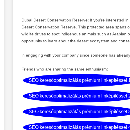
Dubai Desert Conservation Reserve: If you're interested in w
Desert Conservation Reserve. This protected area spans o
wildlife drives to spot indigenous animals such as Arabian or
opportunity to learn about the desert ecosystem and conserv
in engaging with your company since someone has already "
Friends who are sharing the same enthusiasm:
SEO keresőoptimalizálás prémium linképítéssel 
SEO keresőoptimalizálás prémium linképítéssel 
SEO keresőoptimalizálás prémium linképítéssel 
SEO keresőoptimalizálás prémium linképítéssel 