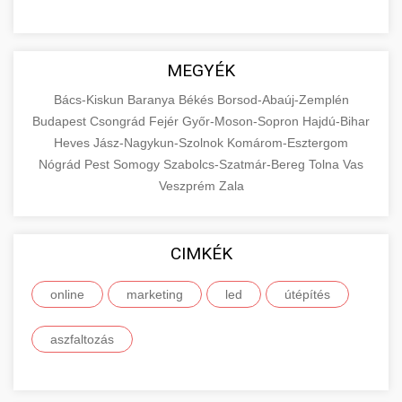
MEGYÉK
Bács-Kiskun
Baranya
Békés
Borsod-Abaúj-Zemplén
Budapest
Csongrád
Fejér
Győr-Moson-Sopron
Hajdú-Bihar
Heves
Jász-Nagykun-Szolnok
Komárom-Esztergom
Nógrád
Pest
Somogy
Szabolcs-Szatmár-Bereg
Tolna
Vas
Veszprém
Zala
CIMKÉK
online
marketing
led
útépítés
aszfaltozás