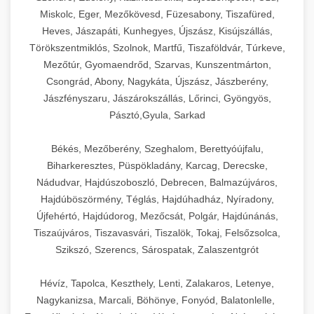
Miskolc, Eger, Mezőkövesd, Füzesabony, Tiszafüred,
Heves, Jászapáti, Kunhegyes, Újszász, Kisújszállás,
Törökszentmiklós, Szolnok, Martfű, Tiszaföldvár, Túrkeve,
Mezőtúr, Gyomaendrőd, Szarvas, Kunszentmárton,
Csongrád, Abony, Nagykáta, Újszász, Jászberény,
Jászfényszaru, Jászárokszállás, Lőrinci, Gyöngyös,
Pásztó,Gyula, Sarkad
Békés, Mezőberény, Szeghalom, Berettyóújfalu,
Biharkeresztes, Püspökladány, Karcag, Derecske,
Nádudvar, Hajdúszoboszló, Debrecen, Balmazújváros,
Hajdúböszörmény, Téglás, Hajdúhadház, Nyíradony,
Újfehértó, Hajdúdorog, Mezőcsát, Polgár, Hajdúnánás,
Tiszaújváros, Tiszavasvári, Tiszalök, Tokaj, Felsőzsolca,
Szikszó, Szerencs, Sárospatak, Zalaszentgrót
Hévíz, Tapolca, Keszthely, Lenti, Zalakaros, Letenye,
Nagykanizsa, Marcali, Böhönye, Fonyód, Balatonlelle,