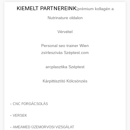
KIEMELT PARTNEREINK:
prémium kollagén a
Nutrinature oldalon
Vérvétel
Personal seo trainer Wien
zsírleszívás Széptest.com
arcplasztika Széptest
Kárpittisztító Kölcsönzés
-
CNC FORGÁCSOLÁS
-
VERSEK
-
AMEAMED ÜZEMORVOSI VIZSGÁLAT