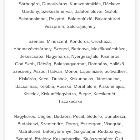
Sárbogárd, Dunaújváros, Kunszentmiklós, Ráckeve,
Gárdony, Székesfehérvár, Balatonföldvár, Siófok,
Balatonalmádi, Polgárdi, Balatonfűzfő, Balatonfüred,
Veszprém, Sátoraljaújhely
Szentes, Mindszent, Kondoros, Orosháza,
Hódmezővásárhely, Szeged, Battonya, Mezőkovácsháza,
Békéscsaba, Nagymaros, Nyergesújfalu, Kismaros,
Göd,Szob, Rétság, Balassagyarmat, Romhány, Hollókő,
Szécsény, Aszód, Hatvan, Monor, Lajosmizse, Soltvadkert,
Kiskőrös, Kecel, Dusnok, Kiskunhalas, Jánoshalma,
Bácsalmás, Kelebia, Röszke, Mórahalom, Kiskunmajsa,
Kistelek, Kiskunfélegyháza, Bugac, Kecskemét,
Tiszakécske
Nagykörös, Cegléd, Budaörs, Pécel, Gödöllő, Dunakeszi,
Budakeszi, Szentendre, Dorog, Esztergom, Visegrád,
Mátrafüred, Bátonyterenye, Salgótarján,Rudabánya,
Szendrő, Edelény, Kazincbarcika, Sajószentpéter, Ózd,