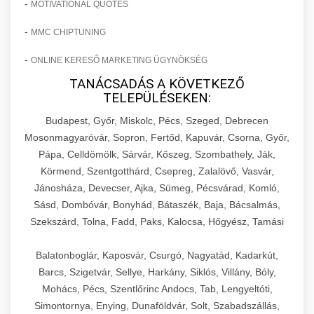
-
MOTIVATIONAL QUOTES
-
MMC CHIPTUNING
-
ONLINE KERESŐ MARKETING ÜGYNÖKSÉG
TANÁCSADÁS A KÖVETKEZŐ
TELEPÜLÉSEKEN:
Budapest, Győr, Miskolc, Pécs, Szeged, Debrecen
Mosonmagyaróvár, Sopron, Fertőd, Kapuvár, Csorna, Győr,
Pápa, Celldömölk, Sárvár, Kőszeg, Szombathely, Ják,
Körmend, Szentgotthárd, Csepreg, Zalalövő, Vasvár,
Jánosháza, Devecser, Ajka, Sümeg, Pécsvárad, Komló,
Sásd, Dombóvár, Bonyhád, Bátaszék, Baja, Bácsalmás,
Szekszárd, Tolna, Fadd, Paks, Kalocsa, Hőgyész, Tamási
Balatonboglár, Kaposvár, Csurgó, Nagyatád, Kadarkút,
Barcs, Szigetvár, Sellye, Harkány, Siklós, Villány, Bóly,
Mohács, Pécs, Szentlőrinc Andocs, Tab, Lengyeltóti,
Simontornya, Enying, Dunaföldvár, Solt, Szabadszállás,