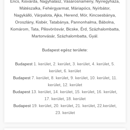
Encs, Kisvárda, Nagyhalász, Vásárosnamény, Nyíregyháza,
Mátészalka, Fehérgyarmat, Máriapócs, Nyírbátor,
Nagykálló, Várpalota, Ajka, Herend, Mór, Kincsesbánya,
Oroszlány, Kisbér, Tatabánya, Pannonhalma, Bábolna,
Komárom, Tata, Pilisvörösvár, Bicske, Érd, Százhalombatta,
Martonvásár, Százhalombatta, Gyál.
Budapest egész területe:
Budapest
1. kerület
,
2. kerület
,
3. kerület
,
4. kerület
,
5.
kerület
,
6. kerület
Budapest
7. kerület
,
8. kerület
,
9. kerület
,
10. kerület
,
11.
kerület
,
12. kerület
Budapest
13. kerület
,
14. kerület
,
15. kerület
,
16. kerület
,
17. kerület
,
18. kerület
Budapest
19. kerület
,
20. kerület
,
21. kerület
,
22.kerület
,
23. kerület