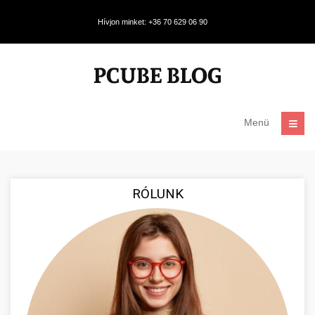
Hívjon minket: +36 70 629 06 90
Menü
RÓLUNK