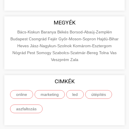
MEGYÉK
Bács-Kiskun
Baranya
Békés
Borsod-Abaúj-Zemplén
Budapest
Csongrád
Fejér
Győr-Moson-Sopron
Hajdú-Bihar
Heves
Jász-Nagykun-Szolnok
Komárom-Esztergom
Nógrád
Pest
Somogy
Szabolcs-Szatmár-Bereg
Tolna
Vas
Veszprém
Zala
CIMKÉK
online
marketing
led
útépítés
aszfaltozás