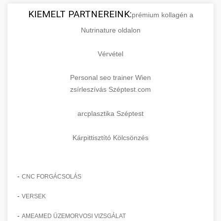
KIEMELT PARTNEREINK:
prémium kollagén a
Nutrinature oldalon
Vérvétel
Personal seo trainer Wien
zsírleszívás Széptest.com
arcplasztika Széptest
Kárpittisztító Kölcsönzés
-
CNC FORGÁCSOLÁS
-
VERSEK
-
AMEAMED ÜZEMORVOSI VIZSGÁLAT