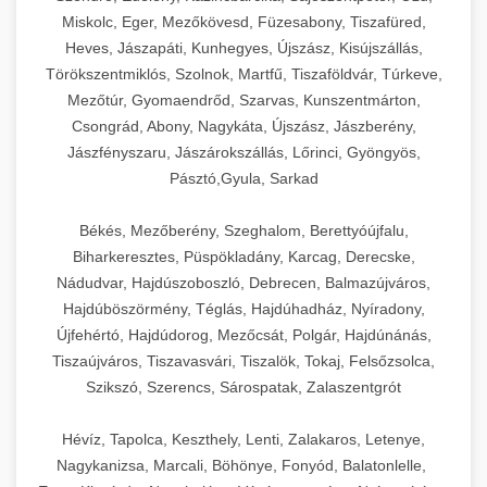
Miskolc, Eger, Mezőkövesd, Füzesabony, Tiszafüred,
Heves, Jászapáti, Kunhegyes, Újszász, Kisújszállás,
Törökszentmiklós, Szolnok, Martfű, Tiszaföldvár, Túrkeve,
Mezőtúr, Gyomaendrőd, Szarvas, Kunszentmárton,
Csongrád, Abony, Nagykáta, Újszász, Jászberény,
Jászfényszaru, Jászárokszállás, Lőrinci, Gyöngyös,
Pásztó,Gyula, Sarkad
Békés, Mezőberény, Szeghalom, Berettyóújfalu,
Biharkeresztes, Püspökladány, Karcag, Derecske,
Nádudvar, Hajdúszoboszló, Debrecen, Balmazújváros,
Hajdúböszörmény, Téglás, Hajdúhadház, Nyíradony,
Újfehértó, Hajdúdorog, Mezőcsát, Polgár, Hajdúnánás,
Tiszaújváros, Tiszavasvári, Tiszalök, Tokaj, Felsőzsolca,
Szikszó, Szerencs, Sárospatak, Zalaszentgrót
Hévíz, Tapolca, Keszthely, Lenti, Zalakaros, Letenye,
Nagykanizsa, Marcali, Böhönye, Fonyód, Balatonlelle,