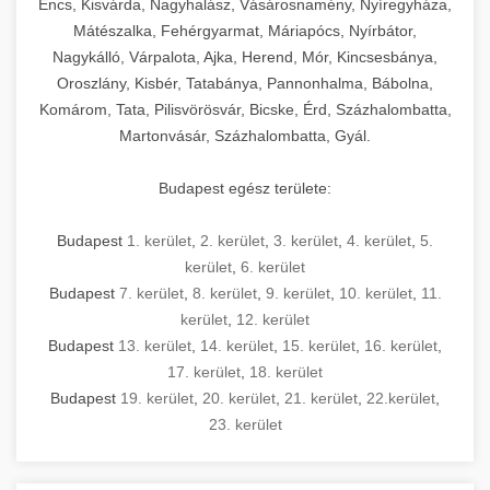
Encs, Kisvárda, Nagyhalász, Vásárosnamény, Nyíregyháza,
Mátészalka, Fehérgyarmat, Máriapócs, Nyírbátor,
Nagykálló, Várpalota, Ajka, Herend, Mór, Kincsesbánya,
Oroszlány, Kisbér, Tatabánya, Pannonhalma, Bábolna,
Komárom, Tata, Pilisvörösvár, Bicske, Érd, Százhalombatta,
Martonvásár, Százhalombatta, Gyál.
Budapest egész területe:
Budapest
1. kerület
,
2. kerület
,
3. kerület
,
4. kerület
,
5.
kerület
,
6. kerület
Budapest
7. kerület
,
8. kerület
,
9. kerület
,
10. kerület
,
11.
kerület
,
12. kerület
Budapest
13. kerület
,
14. kerület
,
15. kerület
,
16. kerület
,
17. kerület
,
18. kerület
Budapest
19. kerület
,
20. kerület
,
21. kerület
,
22.kerület
,
23. kerület