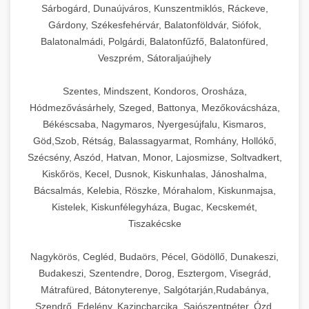
Sárbogárd, Dunaújváros, Kunszentmiklós, Ráckeve,
Gárdony, Székesfehérvár, Balatonföldvár, Siófok,
Balatonalmádi, Polgárdi, Balatonfűzfő, Balatonfüred,
Veszprém, Sátoraljaújhely
Szentes, Mindszent, Kondoros, Orosháza,
Hódmezővásárhely, Szeged, Battonya, Mezőkovácsháza,
Békéscsaba, Nagymaros, Nyergesújfalu, Kismaros,
Göd,Szob, Rétság, Balassagyarmat, Romhány, Hollókő,
Szécsény, Aszód, Hatvan, Monor, Lajosmizse, Soltvadkert,
Kiskőrös, Kecel, Dusnok, Kiskunhalas, Jánoshalma,
Bácsalmás, Kelebia, Röszke, Mórahalom, Kiskunmajsa,
Kistelek, Kiskunfélegyháza, Bugac, Kecskemét,
Tiszakécske
Nagykörös, Cegléd, Budaörs, Pécel, Gödöllő, Dunakeszi,
Budakeszi, Szentendre, Dorog, Esztergom, Visegrád,
Mátrafüred, Bátonyterenye, Salgótarján,Rudabánya,
Szendrő, Edelény, Kazincbarcika, Sajószentpéter, Ózd,