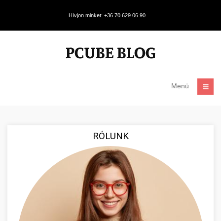
Hívjon minket: +36 70 629 06 90
Menü
RÓLUNK