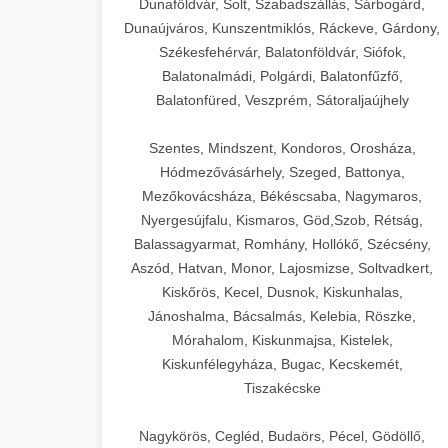
Dunaföldvár, Solt, Szabadszállás, Sárbogárd,
Dunaújváros, Kunszentmiklós, Ráckeve, Gárdony,
Székesfehérvár, Balatonföldvár, Siófok,
Balatonalmádi, Polgárdi, Balatonfűzfő,
Balatonfüred, Veszprém, Sátoraljaújhely
Szentes, Mindszent, Kondoros, Orosháza,
Hódmezővásárhely, Szeged, Battonya,
Mezőkovácsháza, Békéscsaba, Nagymaros,
Nyergesújfalu, Kismaros, Göd,Szob, Rétság,
Balassagyarmat, Romhány, Hollókő, Szécsény,
Aszód, Hatvan, Monor, Lajosmizse, Soltvadkert,
Kiskőrös, Kecel, Dusnok, Kiskunhalas,
Jánoshalma, Bácsalmás, Kelebia, Röszke,
Mórahalom, Kiskunmajsa, Kistelek,
Kiskunfélegyháza, Bugac, Kecskemét,
Tiszakécske
Nagykörös, Cegléd, Budaörs, Pécel, Gödöllő,