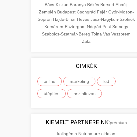
Bács-Kiskun
Baranya
Békés
Borsod-Abaúj-
Zemplén
Budapest
Csongrád
Fejér
Győr-Moson-
Sopron
Hajdú-Bihar
Heves
Jász-Nagykun-Szolnok
Komárom-Esztergom
Nógrád
Pest
Somogy
Szabolcs-Szatmár-Bereg
Tolna
Vas
Veszprém
Zala
CIMKÉK
online
marketing
led
útépítés
aszfaltozás
KIEMELT PARTNEREINK:
prémium
kollagén a Nutrinature oldalon