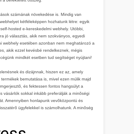
sárlások számának növekedése is. Mindig van
i webhelyet kétféleképpen hozhatunk létre: egyik
self-hosted e-kereskedelmi webhely. Utóbbi,
ra jó választás, akik nem szokványos, egyedi
lmi webhely esetében azonban nem meghatározó a
es, akik ezzel kevésbé rendelkeznek, mégis
 cégünk mindkét esetben tud segítséget nyújtani!
elenésnek és dizájnnak, hiszen ez az, amely
 termékek bemutatása is, mivel ezen múlik majd
omgerjesztõ, és fektessen fontos hangsúlyt a
is vásárlók sokkal inkább preferálják a minõségi
 árát. Amennyiben honlapunk vevõközpontú és
visszatérõ ügyfelekkel is számolhatunk. A minõség
ress