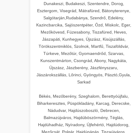
Dunakeszi, Budakeszi, Szentendre, Dorog,
Esztergom, Visegrád, Mátrafüred, Bátonyterenye,
Salgótarján,Rudabánya, Szendrő, Edelény,
Kazincbarcika, Sajószentpéter, Ózd, Miskolc, Eger,
Mezőkövesd, Füzesabony, Tiszafüred, Heves,
Jászapáti, Kunhegyes, Újszász, Kisújszállás,
Törökszentmiklós, Szolnok, Martfű, Tiszaföldvár,
Túrkeve, Mezőtúr, Gyomaendrőd, Szarvas,
Kunszentmárton, Csongrád, Abony, Nagykáta,
Újszász, Jászberény, Jászfényszaru,
Jászárokszállás, Lőrinci, Gyöngyös, Pásztó,Gyula,
Sarkad
Békés, Mezőberény, Szeghalom, Berettyóújfalu,
Biharkeresztes, Püspökladány, Karcag, Derecske,
Nádudvar, Hajdúszoboszló, Debrecen,
Balmazújváros, Hajdúböszörmény, Téglás,
Hajdúhadház, Nyíradony, Újfehértó, Hajdúdorog,
Mezőcsát, Polgár, Hajdúnánás, Tiszaújváros,