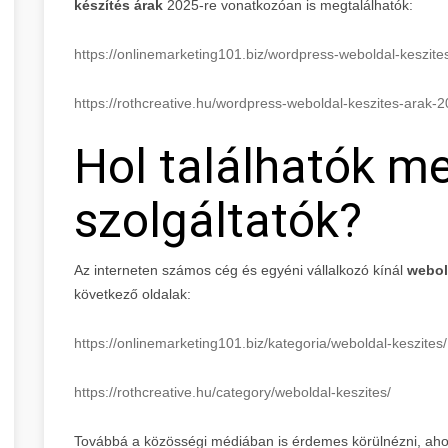
készítés árak
2025-re vonatkozóan is megtalálhatók:
https://onlinemarketing101.biz/wordpress-weboldal-keszit
https://rothcreative.hu/wordpress-weboldal-keszites-arak-
Hol találhatók m
szolgáltatók?
Az interneten számos cég és egyéni vállalkozó kínál
webol
következő oldalak:
https://onlinemarketing101.biz/kategoria/weboldal-keszites/
https://rothcreative.hu/category/weboldal-keszites/
Továbbá a közösségi médiában is érdemes körülnézni, ahol 