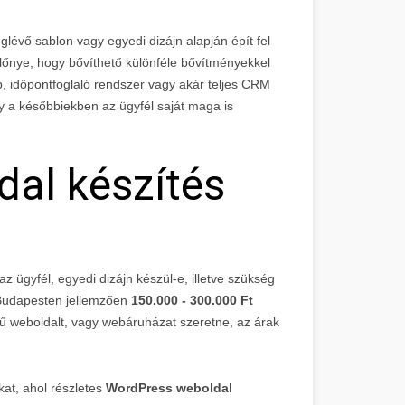
évő sablon vagy egyedi dizájn alapján épít fel
lőnye, hogy bővíthető különféle bővítményekkel
ap, időpontfoglaló rendszer vagy akár teljes CRM
gy a későbbiekben az ügyfél saját maga is
al készítés
z ügyfél, egyedi dizájn készül-e, illetve szükség
 Budapesten jellemzően
150.000 - 300.000 Ft
vű weboldalt, vagy webáruházat szeretne, az árak
at, ahol részletes
WordPress weboldal