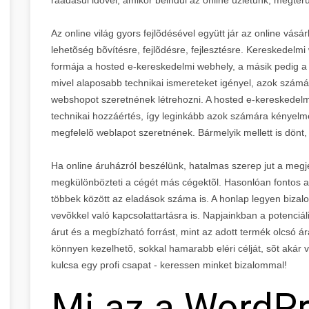
Az online világ gyors fejlõdésével együtt jár az online vá
lehetõség bõvítésre, fejlõdésre, fejlesztésre. Kereskedelm
formája a hosted e-kereskedelmi webhely, a másik pedig a 
mivel alaposabb technikai ismereteket igényel, azok számá
webshopot szeretnének létrehozni. A hosted e-kereskede
technikai hozzáértés, így leginkább azok számára kényelm
megfelelõ weblapot szeretnének. Bármelyik mellett is dönt,
Ha online áruházról beszélünk, hatalmas szerep jut a megj
megkülönbözteti a cégét más cégektõl. Hasonlóan fontos a
többek között az eladások száma is. A honlap legyen bizal
vevõkkel való kapcsolattartásra is. Napjainkban a potenciál
árut és a megbízható forrást, mint az adott termék olcsó
könnyen kezelhetõ, sokkal hamarabb eléri célját, sõt akár 
kulcsa egy profi csapat - keressen minket bizalommal!
Mi az a WordP