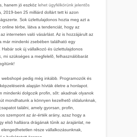
s, hanem jó eszköz
lehet ügyfélkörünk jelentõs
2019-ben 25 milliárd dollárt tett ki azon
ágszerte. Sok üzlettulajdonos hozta meg azt a
 online térbe, látva a tendenciát, hogy az
z interneten való vásárlást. Az is hozzájárult az
 már mindenki zsebében található egy
 Habár sok új vállalkozó és üzlettulajdonos
, mi szükséges a megfelelõ, felhasználóbarát
egítünk!
y jó webshopé pedig még inkább. Programozók és
lképzeléseink alapján hívták életre a honlapot.
m mindenki dolgozik profin, sõt: akadnak olyanok
sút mondhatunk a könnyen kezelhetõ oldalunknak,
patot találni, amely gyorsan, profin,
os szempont az ár-érték arány, azaz hogy a
gy elsõ hallásra drágának tûnik az árajánlat, ne
 elengedhetetlen része vállalkozásunknak,
l a befektetett összeg.