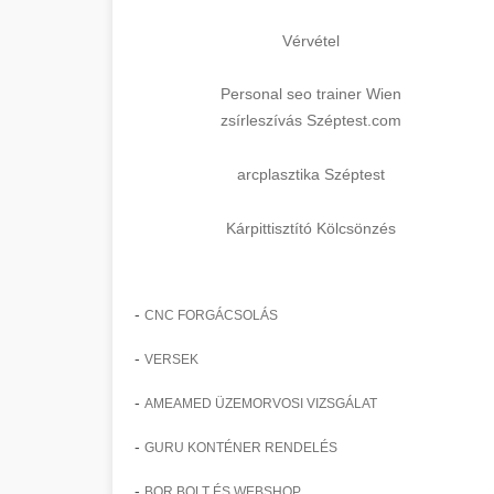
Vérvétel
Personal seo trainer Wien
zsírleszívás Széptest.com
arcplasztika Széptest
Kárpittisztító Kölcsönzés
-
CNC FORGÁCSOLÁS
-
VERSEK
-
AMEAMED ÜZEMORVOSI VIZSGÁLAT
-
GURU KONTÉNER RENDELÉS
-
BOR BOLT ÉS WEBSHOP