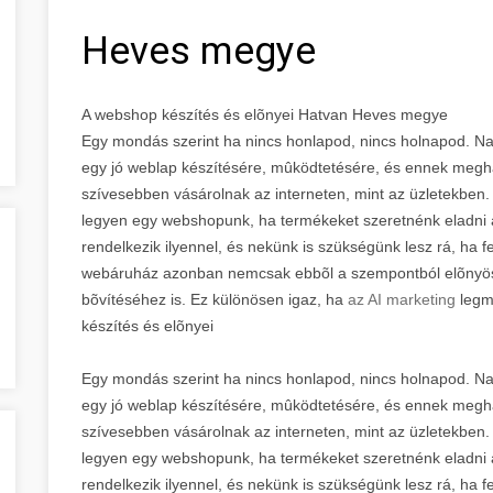
Heves megye
A webshop készítés és elõnyei Hatvan Heves megye
Egy mondás szerint ha nincs honlapod, nincs holnapod. Na
egy jó weblap készítésére, mûködtetésére, és ennek megh
szívesebben vásárolnak az interneten, mint az üzletekben.
legyen egy webshopunk, ha termékeket szeretnénk eladni 
rendelkezik ilyennel, és nekünk is szükségünk lesz rá, ha f
webáruház azonban nemcsak ebbõl a szempontból elõnyös,
bõvítéséhez is. Ez különösen igaz, ha
az AI marketing
legm
készítés és elõnyei
Egy mondás szerint ha nincs honlapod, nincs holnapod. Na
egy jó weblap készítésére, mûködtetésére, és ennek megh
szívesebben vásárolnak az interneten, mint az üzletekben.
legyen egy webshopunk, ha termékeket szeretnénk eladni 
rendelkezik ilyennel, és nekünk is szükségünk lesz rá, ha f