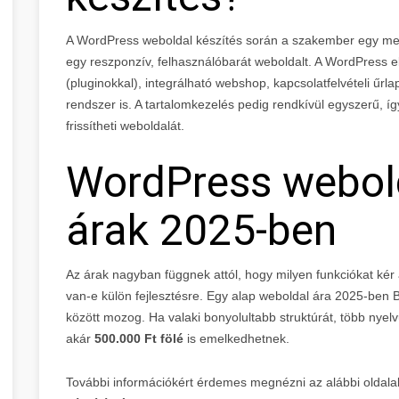
A WordPress weboldal készítés során a szakember egy megl
egy reszponzív, felhasználóbarát weboldalt. A WordPress e
(pluginokkal), integrálható webshop, kapcsolatfelvételi űrl
rendszer is. A tartalomkezelés pedig rendkívül egyszerű, í
frissítheti weboldalát.
WordPress webold
árak 2025-ben
Az árak nagyban függnek attól, hogy milyen funkciókat kér a
van-e külön fejlesztésre. Egy alap weboldal ára 2025-ben
között mozog. Ha valaki bonyolultabb struktúrát, több nyel
akár
500.000 Ft fölé
is emelkedhetnek.
További információkért érdemes megnézni az alábbi oldalak