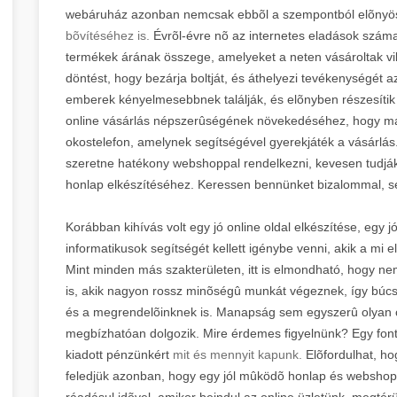
webáruház azonban nemcsak ebbõl a szempontból elõnyö
bõvítéséhez is.
Évrõl-évre nõ az internetes eladások száma, 
termékek árának összege, amelyeket a neten vásároltak vil
döntést, hogy bezárja boltját, és áthelyezi tevékenységét az
emberek kényelmesebbnek találják, és elõnyben részesítik a
online vásárlás népszerûségének növekedéséhez, hogy ma
okostelefon, amelynek segítségével gyerekjáték a vásárlás.
szeretne hatékony webshoppal rendelkezni, kevesen tudják
honlap elkészítéséhez. Keressen bennünket bizalommal, s
Korábban kihívás volt egy jó online oldal elkészítése, eg
informatikusok segítségét kellett igénybe venni, akik a mi e
Mint minden más szakterületen, itt is elmondható, hogy ne
is, akik nagyon rossz minõségû munkát végeznek, így búc
és a megrendelõinknek is. Manapság sem egyszerû olyan csa
megbízhatóan dolgozik. Mire érdemes figyelnünk? Egy font
kiadott pénzünkért
mit és mennyit kapunk.
Elõfordulhat, ho
feledjük azonban, hogy egy jól mûködõ honlap és webshop
ráadásul idõvel, amikor beindul az online üzletünk, megtérü