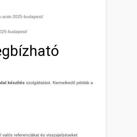
es-arak-2025-budapest/
2025-budapest/
egbízható
dal készítés
szolgáltatást. Kiemelkedő példák a
valós referenciákat és visszajelzéseket