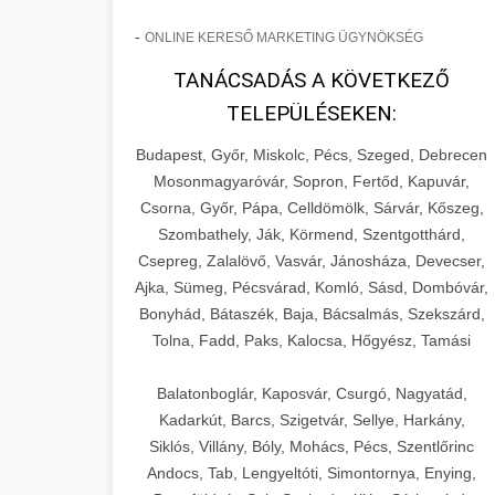
-
ONLINE KERESŐ MARKETING ÜGYNÖKSÉG
TANÁCSADÁS A KÖVETKEZŐ
TELEPÜLÉSEKEN:
Budapest, Győr, Miskolc, Pécs, Szeged, Debrecen
Mosonmagyaróvár, Sopron, Fertőd, Kapuvár,
Csorna, Győr, Pápa, Celldömölk, Sárvár, Kőszeg,
Szombathely, Ják, Körmend, Szentgotthárd,
Csepreg, Zalalövő, Vasvár, Jánosháza, Devecser,
Ajka, Sümeg, Pécsvárad, Komló, Sásd, Dombóvár,
Bonyhád, Bátaszék, Baja, Bácsalmás, Szekszárd,
Tolna, Fadd, Paks, Kalocsa, Hőgyész, Tamási
Balatonboglár, Kaposvár, Csurgó, Nagyatád,
Kadarkút, Barcs, Szigetvár, Sellye, Harkány,
Siklós, Villány, Bóly, Mohács, Pécs, Szentlőrinc
Andocs, Tab, Lengyeltóti, Simontornya, Enying,