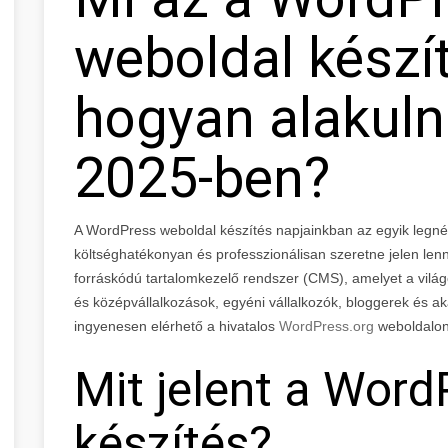
weboldal készít
hogyan alakuln
2025-ben?
A WordPress weboldal készítés napjainkban az egyik legn
költséghatékonyan és professzionálisan szeretne jelen lenn
forráskódú tartalomkezelő rendszer (CMS), amelyet a világon
és középvállalkozások, egyéni vállalkozók, bloggerek és ak
ingyenesen elérhető a hivatalos
WordPress.org
weboldalon
Mit jelent a Wor
készítés?