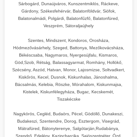
Sárbogárd, Dunaújváros, Kunszentmiklós, Ráckeve,
Gárdony, Székesfehérvár, Balatonföldvár, Siófok,
Balatonalmádi, Polgárdi, Balatonfűzfő, Balatonfüred,
Veszprém, Sátoraljaújhely
Szentes, Mindszent, Kondoros, Orosháza,
Hódmezővásárhely, Szeged, Battonya, Mezőkovácsháza,
Békéscsaba, Nagymaros, Nyergesújfalu, Kismaros,
Göd,Szob, Rétság, Balassagyarmat, Romhány, Hollókő,
Szécsény, Aszód, Hatvan, Monor, Lajosmizse, Soltvadkert,
Kiskőrös, Kecel, Dusnok, Kiskunhalas, Jánoshalma,
Bácsalmás, Kelebia, Röszke, Mórahalom, Kiskunmajsa,
Kistelek, Kiskunfélegyháza, Bugac, Kecskemét,
Tiszakécske
Nagykörös, Cegléd, Budaörs, Pécel, Gödöllő, Dunakeszi,
Budakeszi, Szentendre, Dorog, Esztergom, Visegrád,
Mátrafüred, Bátonyterenye, Salgótarján,Rudabánya,
Szendrő, Edelény, Kazincbarcika, Sajószentpéter, Ózd,