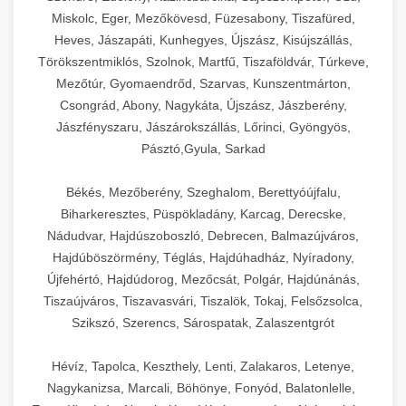
Miskolc, Eger, Mezőkövesd, Füzesabony, Tiszafüred,
Heves, Jászapáti, Kunhegyes, Újszász, Kisújszállás,
Törökszentmiklós, Szolnok, Martfű, Tiszaföldvár, Túrkeve,
Mezőtúr, Gyomaendrőd, Szarvas, Kunszentmárton,
Csongrád, Abony, Nagykáta, Újszász, Jászberény,
Jászfényszaru, Jászárokszállás, Lőrinci, Gyöngyös,
Pásztó,Gyula, Sarkad
Békés, Mezőberény, Szeghalom, Berettyóújfalu,
Biharkeresztes, Püspökladány, Karcag, Derecske,
Nádudvar, Hajdúszoboszló, Debrecen, Balmazújváros,
Hajdúböszörmény, Téglás, Hajdúhadház, Nyíradony,
Újfehértó, Hajdúdorog, Mezőcsát, Polgár, Hajdúnánás,
Tiszaújváros, Tiszavasvári, Tiszalök, Tokaj, Felsőzsolca,
Szikszó, Szerencs, Sárospatak, Zalaszentgrót
Hévíz, Tapolca, Keszthely, Lenti, Zalakaros, Letenye,
Nagykanizsa, Marcali, Böhönye, Fonyód, Balatonlelle,