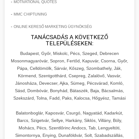
-
MOTIVATIONAL QUOTES
-
MMC CHIPTUNING
-
ONLINE KERESŐ MARKETING ÜGYNÖKSÉG
TANÁCSADÁS A KÖVETKEZŐ
TELEPÜLÉSEKEN:
Budapest, Győr, Miskolc, Pécs, Szeged, Debrecen
Mosonmagyaróvár, Sopron, Fertőd, Kapuvár, Csorna, Győr,
Pápa, Celldömölk, Sárvár, Kőszeg, Szombathely, Ják,
Körmend, Szentgotthárd, Csepreg, Zalalövő, Vasvár,
Jánosháza, Devecser, Ajka, Sümeg, Pécsvárad, Komló,
Sásd, Dombóvár, Bonyhád, Bátaszék, Baja, Bácsalmás,
Szekszárd, Tolna, Fadd, Paks, Kalocsa, Hőgyész, Tamási
Balatonboglár, Kaposvár, Csurgó, Nagyatád, Kadarkút,
Barcs, Szigetvár, Sellye, Harkány, Siklós, Villány, Bóly,
Mohács, Pécs, Szentlőrinc Andocs, Tab, Lengyeltóti,
Simontornya, Enying, Dunaföldvár, Solt, Szabadszállás,