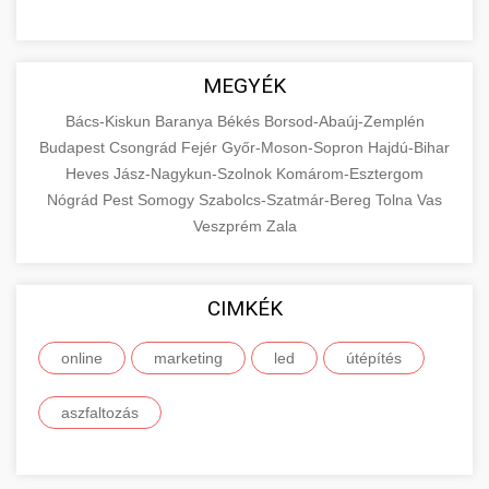
MEGYÉK
Bács-Kiskun
Baranya
Békés
Borsod-Abaúj-Zemplén
Budapest
Csongrád
Fejér
Győr-Moson-Sopron
Hajdú-Bihar
Heves
Jász-Nagykun-Szolnok
Komárom-Esztergom
Nógrád
Pest
Somogy
Szabolcs-Szatmár-Bereg
Tolna
Vas
Veszprém
Zala
CIMKÉK
online
marketing
led
útépítés
aszfaltozás