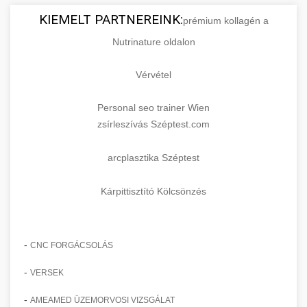
KIEMELT PARTNEREINK:
prémium kollagén a
Nutrinature oldalon
Vérvétel
Personal seo trainer Wien
zsírleszívás Széptest.com
arcplasztika Széptest
Kárpittisztító Kölcsönzés
-
CNC FORGÁCSOLÁS
-
VERSEK
-
AMEAMED ÜZEMORVOSI VIZSGÁLAT