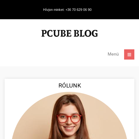
Hívjon minket: +36 70 629 06 90
Menü
RÓLUNK