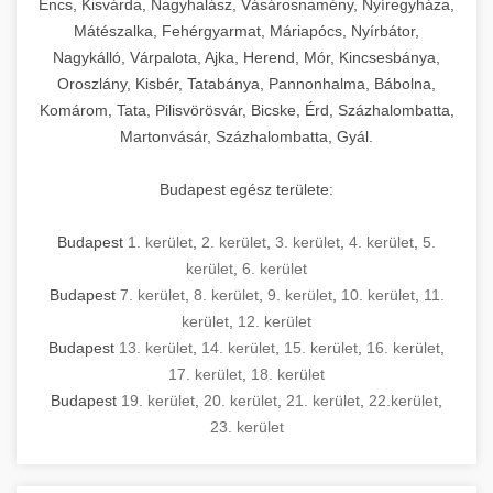
Encs, Kisvárda, Nagyhalász, Vásárosnamény, Nyíregyháza,
Mátészalka, Fehérgyarmat, Máriapócs, Nyírbátor,
Nagykálló, Várpalota, Ajka, Herend, Mór, Kincsesbánya,
Oroszlány, Kisbér, Tatabánya, Pannonhalma, Bábolna,
Komárom, Tata, Pilisvörösvár, Bicske, Érd, Százhalombatta,
Martonvásár, Százhalombatta, Gyál.
Budapest egész területe:
Budapest
1. kerület
,
2. kerület
,
3. kerület
,
4. kerület
,
5.
kerület
,
6. kerület
Budapest
7. kerület
,
8. kerület
,
9. kerület
,
10. kerület
,
11.
kerület
,
12. kerület
Budapest
13. kerület
,
14. kerület
,
15. kerület
,
16. kerület
,
17. kerület
,
18. kerület
Budapest
19. kerület
,
20. kerület
,
21. kerület
,
22.kerület
,
23. kerület