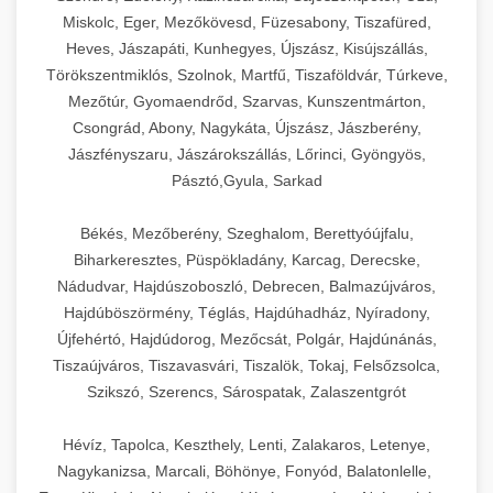
Miskolc, Eger, Mezőkövesd, Füzesabony, Tiszafüred,
Heves, Jászapáti, Kunhegyes, Újszász, Kisújszállás,
Törökszentmiklós, Szolnok, Martfű, Tiszaföldvár, Túrkeve,
Mezőtúr, Gyomaendrőd, Szarvas, Kunszentmárton,
Csongrád, Abony, Nagykáta, Újszász, Jászberény,
Jászfényszaru, Jászárokszállás, Lőrinci, Gyöngyös,
Pásztó,Gyula, Sarkad
Békés, Mezőberény, Szeghalom, Berettyóújfalu,
Biharkeresztes, Püspökladány, Karcag, Derecske,
Nádudvar, Hajdúszoboszló, Debrecen, Balmazújváros,
Hajdúböszörmény, Téglás, Hajdúhadház, Nyíradony,
Újfehértó, Hajdúdorog, Mezőcsát, Polgár, Hajdúnánás,
Tiszaújváros, Tiszavasvári, Tiszalök, Tokaj, Felsőzsolca,
Szikszó, Szerencs, Sárospatak, Zalaszentgrót
Hévíz, Tapolca, Keszthely, Lenti, Zalakaros, Letenye,
Nagykanizsa, Marcali, Böhönye, Fonyód, Balatonlelle,