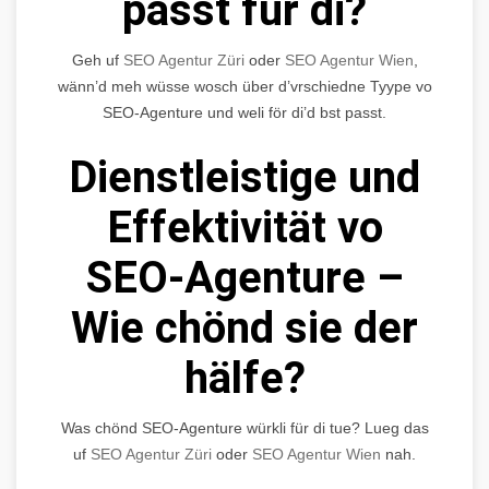
passt für di?
Geh uf
SEO Agentur Züri
oder
SEO Agentur Wien
,
wänn’d meh wüsse wosch über d’vrschiedne Tyype vo
SEO-Agenture und weli för di’d bst passt.
Dienstleistige und
Effektivität vo
SEO-Agenture –
Wie chönd sie der
hälfe?
Was chönd SEO-Agenture würkli für di tue? Lueg das
uf
SEO Agentur Züri
oder
SEO Agentur Wien
nah.