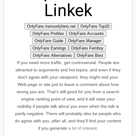
Linkek
OnlyFans transonlyfans.net
OnlyFans Top10
OnlyFans Profiles
OnlyFans Accounts
OnlyFans Guide
OnlyFans Manager
OnlyFans Earnings
OnlyFans Femboy
OnlyFans Alternatives
OnlyFans Best
If you need more traffic, get controversial. People are
attracted to arguments and hot topics, and even if they
don't agree with your viewpoint, they might visit your
Web page or site just to leave a comment about how
wrong you are. That's still good for you from a search
engine ranking point of view, and it will raise your
visibility if people talk about you even when the talk is
partly negative. There will probably also be people who
do agree with you, after all, and they'll find your content
if you generate
a lot of interest.