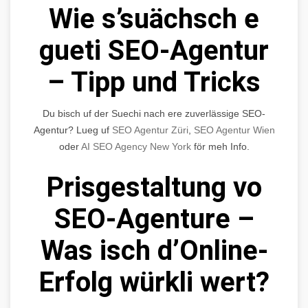
Wie s’suächsch e
gueti SEO-Agentur
– Tipp und Tricks
Du bisch uf der Suechi nach ere zuverlässige SEO-
Agentur? Lueg uf
SEO Agentur Züri
,
SEO Agentur Wien
oder
AI SEO Agency New York
för meh Info.
Prisgestaltung vo
SEO-Agenture –
Was isch d’Online-
Erfolg würkli wert?