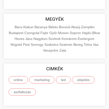
MEGYÉK
Bács-Kiskun
Baranya
Békés
Borsod-Abaúj-Zemplén
Budapest
Csongrád
Fejér
Győr-Moson-Sopron
Hajdú-Bihar
Heves
Jász-Nagykun-Szolnok
Komárom-Esztergom
Nógrád
Pest
Somogy
Szabolcs-Szatmár-Bereg
Tolna
Vas
Veszprém
Zala
CIMKÉK
online
marketing
led
útépítés
aszfaltozás