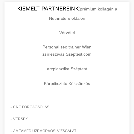
KIEMELT PARTNEREINK:
prémium kollagén a
Nutrinature oldalon
Vérvétel
Personal seo trainer Wien
zsírleszívás Széptest.com
arcplasztika Széptest
Kárpittisztító Kölcsönzés
-
CNC FORGÁCSOLÁS
-
VERSEK
-
AMEAMED ÜZEMORVOSI VIZSGÁLAT