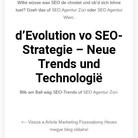
Willst wüsse was SEO de chostet und ob’d sich lohne
tuet? Gseh das uf
SEO Agentur Züri
oder
SEO Agentur
Wien
.
d’Evolution vo SEO-
Strategie – Neue
Trends und
Technologië
Blib am Ball wäg SEO-Trends uf
SEO Agentur Züri
.
<-- Vissza a Article Marketing Füzesabony Heves
megye blog oldalra!