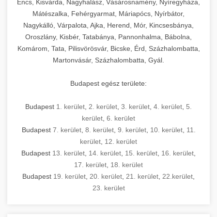
Encs, Kisvárda, Nagyhalász, Vásárosnamény, Nyíregyháza,
Mátészalka, Fehérgyarmat, Máriapócs, Nyírbátor,
Nagykálló, Várpalota, Ajka, Herend, Mór, Kincsesbánya,
Oroszlány, Kisbér, Tatabánya, Pannonhalma, Bábolna,
Komárom, Tata, Pilisvörösvár, Bicske, Érd, Százhalombatta,
Martonvásár, Százhalombatta, Gyál.
Budapest egész területe:
Budapest
1. kerület
,
2. kerület
,
3. kerület
,
4. kerület
,
5.
kerület
,
6. kerület
Budapest
7. kerület
,
8. kerület
,
9. kerület
,
10. kerület
,
11.
kerület
,
12. kerület
Budapest
13. kerület
,
14. kerület
,
15. kerület
,
16. kerület
,
17. kerület
,
18. kerület
Budapest
19. kerület
,
20. kerület
,
21. kerület
,
22.kerület
,
23. kerület