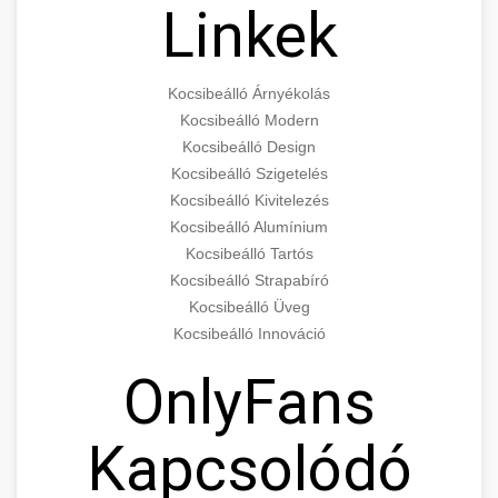
Linkek
Kocsibeálló Árnyékolás
Kocsibeálló Modern
Kocsibeálló Design
Kocsibeálló Szigetelés
Kocsibeálló Kivitelezés
Kocsibeálló Alumínium
Kocsibeálló Tartós
Kocsibeálló Strapabíró
Kocsibeálló Üveg
Kocsibeálló Innováció
OnlyFans
Kapcsolódó