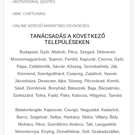
-
MOTIVATIONAL QUOTES
-
MMC CHIPTUNING
-
ONLINE KERESŐ MARKETING ÜGYNÖKSÉG
TANÁCSADÁS A KÖVETKEZŐ
TELEPÜLÉSEKEN:
Budapest, Győr, Miskolc, Pécs, Szeged, Debrecen
Mosonmagyaróvár, Sopron, Fertőd, Kapuvár, Csorna, Győr,
Pápa, Celldömölk, Sárvár, Kőszeg, Szombathely, Ják,
Körmend, Szentgotthárd, Csepreg, Zalalövő, Vasvár,
Jánosháza, Devecser, Ajka, Sümeg, Pécsvárad, Komló,
Sásd, Dombóvár, Bonyhád, Bátaszék, Baja, Bácsalmás,
Szekszárd, Tolna, Fadd, Paks, Kalocsa, Hőgyész, Tamási
Balatonboglár, Kaposvár, Csurgó, Nagyatád, Kadarkút,
Barcs, Szigetvár, Sellye, Harkány, Siklós, Villány, Bóly,
Mohács, Pécs, Szentlőrinc Andocs, Tab, Lengyeltóti,
Simontornya, Enying, Dunaföldvár, Solt, Szabadszállás,