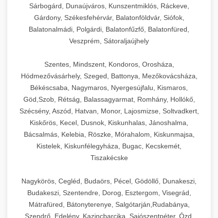
Sárbogárd, Dunaújváros, Kunszentmiklós, Ráckeve,
Gárdony, Székesfehérvár, Balatonföldvár, Siófok,
Balatonalmádi, Polgárdi, Balatonfűzfő, Balatonfüred,
Veszprém, Sátoraljaújhely
Szentes, Mindszent, Kondoros, Orosháza,
Hódmezővásárhely, Szeged, Battonya, Mezőkovácsháza,
Békéscsaba, Nagymaros, Nyergesújfalu, Kismaros,
Göd,Szob, Rétság, Balassagyarmat, Romhány, Hollókő,
Szécsény, Aszód, Hatvan, Monor, Lajosmizse, Soltvadkert,
Kiskőrös, Kecel, Dusnok, Kiskunhalas, Jánoshalma,
Bácsalmás, Kelebia, Röszke, Mórahalom, Kiskunmajsa,
Kistelek, Kiskunfélegyháza, Bugac, Kecskemét,
Tiszakécske
Nagykörös, Cegléd, Budaörs, Pécel, Gödöllő, Dunakeszi,
Budakeszi, Szentendre, Dorog, Esztergom, Visegrád,
Mátrafüred, Bátonyterenye, Salgótarján,Rudabánya,
Szendrő, Edelény, Kazincbarcika, Sajószentpéter, Ózd,