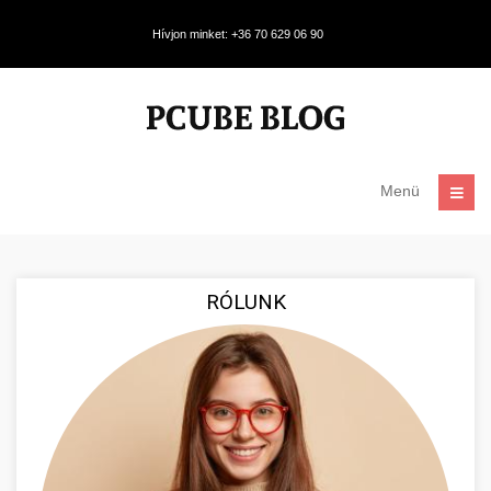
Hívjon minket: +36 70 629 06 90
Menü
RÓLUNK