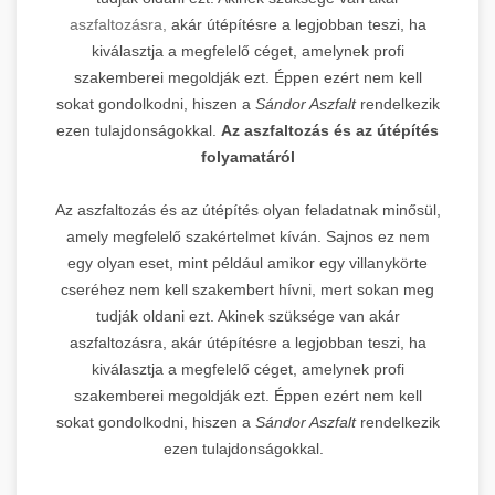
aszfaltozásra,
akár útépítésre a legjobban teszi, ha
kiválasztja a megfelelő céget, amelynek profi
szakemberei megoldják ezt. Éppen ezért nem kell
sokat gondolkodni, hiszen a
Sándor Aszfalt
rendelkezik
ezen tulajdonságokkal.
Az aszfaltozás és az útépítés
folyamatáról
Az aszfaltozás és az útépítés olyan feladatnak minősül,
amely megfelelő szakértelmet kíván. Sajnos ez nem
egy olyan eset, mint például amikor egy villanykörte
cseréhez nem kell szakembert hívni, mert sokan meg
tudják oldani ezt. Akinek szüksége van akár
aszfaltozásra, akár útépítésre a legjobban teszi, ha
kiválasztja a megfelelő céget, amelynek profi
szakemberei megoldják ezt. Éppen ezért nem kell
sokat gondolkodni, hiszen a
Sándor Aszfalt
rendelkezik
ezen tulajdonságokkal.