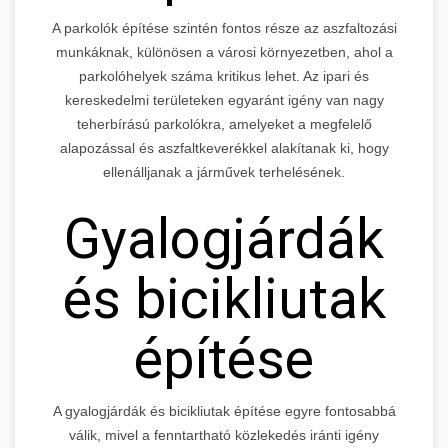
A parkolók építése szintén fontos része az aszfaltozási
munkáknak, különösen a városi környezetben, ahol a
parkolóhelyek száma kritikus lehet. Az ipari és
kereskedelmi területeken egyaránt igény van nagy
teherbírású parkolókra, amelyeket a megfelelő
alapozással és aszfaltkeverékkel alakítanak ki, hogy
ellenálljanak a járművek terhelésének.
Gyalogjárdák
és bicikliutak
építése
A gyalogjárdák és bicikliutak építése egyre fontosabbá
válik, mivel a fenntartható közlekedés iránti igény