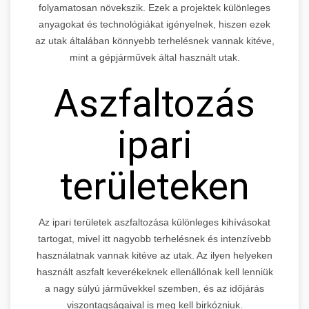
folyamatosan növekszik. Ezek a projektek különleges
anyagokat és technológiákat igényelnek, hiszen ezek
az utak általában könnyebb terhelésnek vannak kitéve,
mint a gépjárművek által használt utak.
Aszfaltozás
ipari
területeken
Az ipari területek aszfaltozása különleges kihívásokat
tartogat, mivel itt nagyobb terhelésnek és intenzívebb
használatnak vannak kitéve az utak. Az ilyen helyeken
használt aszfalt keverékeknek ellenállónak kell lenniük
a nagy súlyú járművekkel szemben, és az időjárás
viszontagságaival is meg kell birkózniuk.