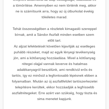
a tömörítése. Amennyiben ez nem történik meg, akkor
ne is számítsunk arra, hogy az új útburkolat évekig
tökéletes marad.
Tehát összességében a részletek kimagasló szereppel
bírnak, amit a Sándor Aszfalt minden esetben szem
előtt tart.
Az aljzat lefektetését követően kijavítják az esetleges
puhább részeket, majd az egyik lényegi tevékenység
jön, ami a kötőanyag hozzáadása. Mivel a kötőanyag
rétegei olajjal vannak keverve és hatalmas
adalékanyagról beszélünk, ami rendkívül erős és
tartós, így ez minősül a legfontosabb lépésnek ebben a
folyamatban. Miután az új aszfaltfelület tartószerkezetei
telepítésre kerültek, ekkor hozzáadják a legfrissebb
aszfaltrétegeket. Erre azért van szükség, hogy tiszta és
sima menetet kapjunk.