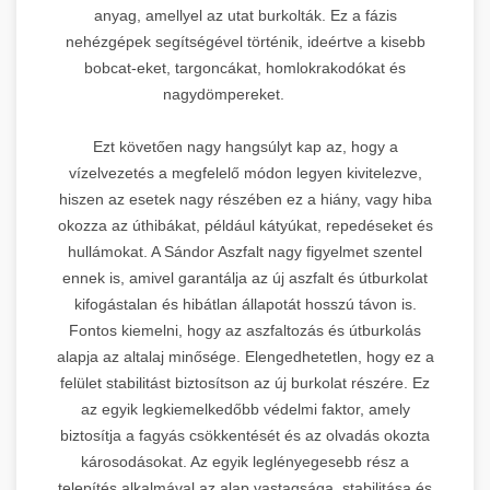
anyag, amellyel az utat burkolták. Ez a fázis
nehézgépek segítségével történik, ideértve a kisebb
bobcat-eket, targoncákat, homlokrakodókat és
nagydömpereket.
Ezt követően nagy hangsúlyt kap az, hogy a
vízelvezetés a megfelelő módon legyen kivitelezve,
hiszen az esetek nagy részében ez a hiány, vagy hiba
okozza az úthibákat, például kátyúkat, repedéseket és
hullámokat. A Sándor Aszfalt nagy figyelmet szentel
ennek is, amivel garantálja az új aszfalt és útburkolat
kifogástalan és hibátlan állapotát hosszú távon is.
Fontos kiemelni, hogy az aszfaltozás és útburkolás
alapja az altalaj minősége. Elengedhetetlen, hogy ez a
felület stabilitást biztosítson az új burkolat részére. Ez
az egyik legkiemelkedőbb védelmi faktor, amely
biztosítja a fagyás csökkentését és az olvadás okozta
károsodásokat. Az egyik leglényegesebb rész a
telepítés alkalmával az alap vastagsága, stabilitása és