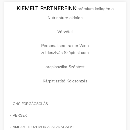
KIEMELT PARTNEREINK:
prémium kollagén a
Nutrinature oldalon
Vérvétel
Personal seo trainer Wien
zsírleszívás Széptest.com
arcplasztika Széptest
Kárpittisztító Kölcsönzés
-
CNC FORGÁCSOLÁS
-
VERSEK
-
AMEAMED ÜZEMORVOSI VIZSGÁLAT