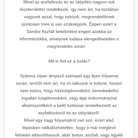
Mivel az aszfaltozás és az útépítés nagyon sok
részterülettel rendelkezik, így nem árt, ha tisztában
vagyunk azzal, hogy nekünk, megrendelőknek
pontosan mire is van szükségünk. Éppen ezért a
Sándor Aszfalt betekintést enged azokba az
információkba, amelynek tudása elengedhetetlen a
megrendelés során.
Mit is fed ez a tudás?
Számos olyan tényező szerepel egy ilyen folyamat
során, amiről nem árt, ha mi laikusok is tudunk, hiszen
nem biztos, hogy háztulajdonosként, kereskedelmi
ingatlan tulajdonosként, vagy épp önkormányzati
alkalmazottként a kellő tudással rendelkezünk az
aszfaltozásról és az útépítésről.
Mivel egy nagy folyamatról van szó, ezért első
lépésben nélkülözhetetlen, hogy a már meglévő
felületet eltávolíttassuk, akár beton, aszfalt, vagy egyéb