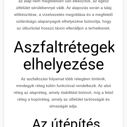
az alap nem megfelelően van elkészítve, az egész
útfelület sérülékennyé válik. Az alapozás során a talaj
előkészítése, a vízelvezetés megoldása és a megfelelő
szilárdságú alapanyagok elhelyezése biztosítja, hogy
az útburkolat hosszú távon ellenálljon a terhelésnek.
Aszfaltrétegek
elhelyezése
Az aszfaltozási folyamat több rétegben történik,
mindegyik réteg külön funkcióval rendelkezik. Az alsó
réteg az alapréteg, amely stabilitást biztosít, míg a felső
réteg a kopóréteg, amely az útfelület tartósságát és
simaságát adja.
„Az útépítés