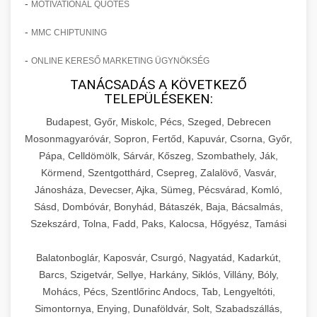
-
MOTIVATIONAL QUOTES
-
MMC CHIPTUNING
-
ONLINE KERESŐ MARKETING ÜGYNÖKSÉG
TANÁCSADÁS A KÖVETKEZŐ
TELEPÜLÉSEKEN:
Budapest, Győr, Miskolc, Pécs, Szeged, Debrecen
Mosonmagyaróvár, Sopron, Fertőd, Kapuvár, Csorna, Győr,
Pápa, Celldömölk, Sárvár, Kőszeg, Szombathely, Ják,
Körmend, Szentgotthárd, Csepreg, Zalalövő, Vasvár,
Jánosháza, Devecser, Ajka, Sümeg, Pécsvárad, Komló,
Sásd, Dombóvár, Bonyhád, Bátaszék, Baja, Bácsalmás,
Szekszárd, Tolna, Fadd, Paks, Kalocsa, Hőgyész, Tamási
Balatonboglár, Kaposvár, Csurgó, Nagyatád, Kadarkút,
Barcs, Szigetvár, Sellye, Harkány, Siklós, Villány, Bóly,
Mohács, Pécs, Szentlőrinc Andocs, Tab, Lengyeltóti,
Simontornya, Enying, Dunaföldvár, Solt, Szabadszállás,