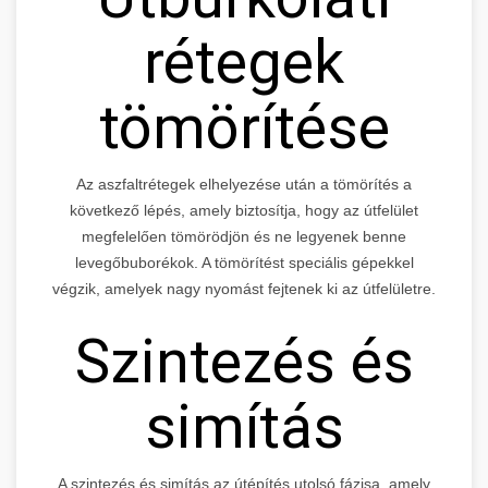
rétegek
tömörítése
Az aszfaltrétegek elhelyezése után a tömörítés a
következő lépés, amely biztosítja, hogy az útfelület
megfelelően tömörödjön és ne legyenek benne
levegőbuborékok. A tömörítést speciális gépekkel
végzik, amelyek nagy nyomást fejtenek ki az útfelületre.
Szintezés és
simítás
A szintezés és simítás az útépítés utolsó fázisa, amely