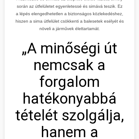
során az útfelületet egyenletessé és simává teszik. Ez
a lépés elengedhetetlen a biztonságos közlekedéshez,
hiszen a sima útfelület csökkenti a balesetek esélyét és
növeli a járművek élettartamát.
„A minőségi út
nemcsak a
forgalom
hatékonyabbá
tételét szolgálja,
hanem a