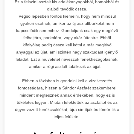
Ez a felszíni aszfalt kis adalékanyagokból, homokból és
olajból tevődik össze.
Végső lépésben fontos kiemelni, hogy nem minősül
gyakori esetnek, amikor az új aszfaltburkolat nem
kapcsolódik semmihez. Gondoljunk csak egy meglévő
felhajtóra, parkolóra, vagy akár úttestre. Ebből
kifolyólag pedig össze kell kötni a már meglévő
anyaggal az újat, ami szintén nagy szaktudást igénylő
feladat. Ezt a műveletet nevezzük fenékhézagolásnak,
amikor a régi aszfalt találkozik az újjal.
Ebben a fázisban is gondolni kell a vízelvezetés
fontosságára, hiszen a Sándor Aszfaét szakemberei
mindent megtesznek annak érdekében, hogy ez is
tökéletes legyen. Miután lefektették az aszfaltot és az
úgynevezett fenékcsuklókat, újra simítják és tömörítik a
teljes felületet.