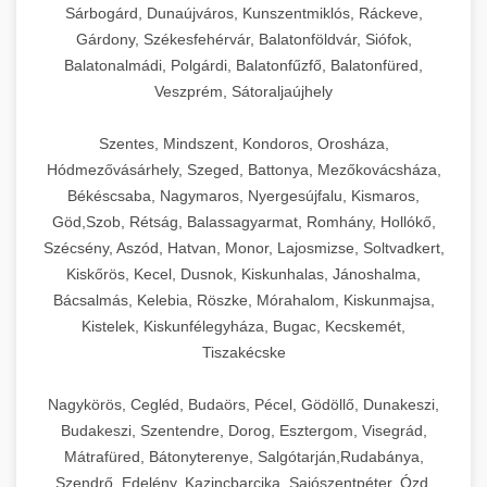
Sárbogárd, Dunaújváros, Kunszentmiklós, Ráckeve,
Gárdony, Székesfehérvár, Balatonföldvár, Siófok,
Balatonalmádi, Polgárdi, Balatonfűzfő, Balatonfüred,
Veszprém, Sátoraljaújhely
Szentes, Mindszent, Kondoros, Orosháza,
Hódmezővásárhely, Szeged, Battonya, Mezőkovácsháza,
Békéscsaba, Nagymaros, Nyergesújfalu, Kismaros,
Göd,Szob, Rétság, Balassagyarmat, Romhány, Hollókő,
Szécsény, Aszód, Hatvan, Monor, Lajosmizse, Soltvadkert,
Kiskőrös, Kecel, Dusnok, Kiskunhalas, Jánoshalma,
Bácsalmás, Kelebia, Röszke, Mórahalom, Kiskunmajsa,
Kistelek, Kiskunfélegyháza, Bugac, Kecskemét,
Tiszakécske
Nagykörös, Cegléd, Budaörs, Pécel, Gödöllő, Dunakeszi,
Budakeszi, Szentendre, Dorog, Esztergom, Visegrád,
Mátrafüred, Bátonyterenye, Salgótarján,Rudabánya,
Szendrő, Edelény, Kazincbarcika, Sajószentpéter, Ózd,