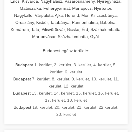
Encs, Kisvárda, Nagyhalász, Vásárosnamény, Nyíregyháza,
Mátészalka, Fehérgyarmat, Máriapócs, Nyírbátor,
Nagykálló, Várpalota, Ajka, Herend, Mór, Kincsesbánya,
Oroszlány, Kisbér, Tatabánya, Pannonhalma, Bábolna,
Komárom, Tata, Pilisvörösvár, Bicske, Érd, Százhalombatta,
Martonvásár, Százhalombatta, Gyál.
Budapest egész területe:
Budapest
1. kerület
,
2. kerület
,
3. kerület
,
4. kerület
,
5.
kerület
,
6. kerület
Budapest
7. kerület
,
8. kerület
,
9. kerület
,
10. kerület
,
11.
kerület
,
12. kerület
Budapest
13. kerület
,
14. kerület
,
15. kerület
,
16. kerület
,
17. kerület
,
18. kerület
Budapest
19. kerület
,
20. kerület
,
21. kerület
,
22.kerület
,
23. kerület