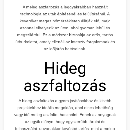
A meleg aszfaltozás a leggyakrabban használt
technológia az utak építésénél és felújításánál. A
keveréket magas hőmérsékleten állítják elő, majd
azonnal elhelyezik az úton, ahol gyorsan lehűl és
megszilárdul. Ez a módszer biztosítja az erős, tartós
útburkolatot, amely ellenáll az intenzív forgalomnak és
az időjárás hatásainak.
Hideg
aszfaltozás
A hideg aszfaltozás a gyors javításokhoz és kisebb
projektekhez ideális megoldás, ahol nincs lehetőség
vagy idő meleg aszfaltot használni. Ennek az anyagnak
az egyik előnye, hogy egyszerűbb tárolni és
felhasználni, ugyanakkor kevésbé tartós, mint a meleg