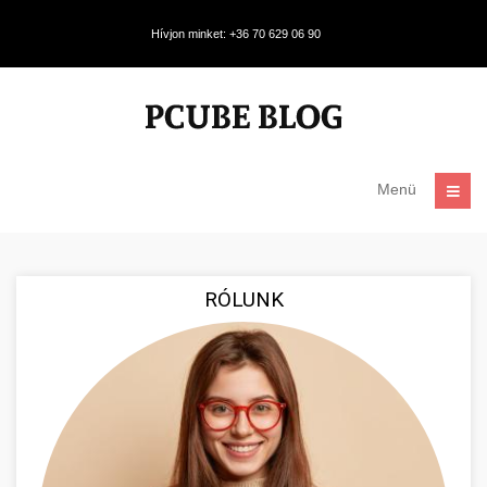
Hívjon minket: +36 70 629 06 90
Menü
RÓLUNK