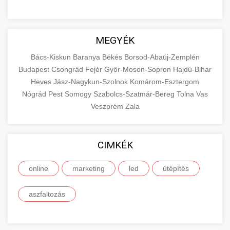
MEGYÉK
Bács-Kiskun
Baranya
Békés
Borsod-Abaúj-Zemplén
Budapest
Csongrád
Fejér
Győr-Moson-Sopron
Hajdú-Bihar
Heves
Jász-Nagykun-Szolnok
Komárom-Esztergom
Nógrád
Pest
Somogy
Szabolcs-Szatmár-Bereg
Tolna
Vas
Veszprém
Zala
CIMKÉK
online
marketing
led
útépítés
aszfaltozás