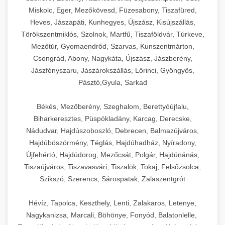
Miskolc, Eger, Mezőkövesd, Füzesabony, Tiszafüred,
Heves, Jászapáti, Kunhegyes, Újszász, Kisújszállás,
Törökszentmiklós, Szolnok, Martfű, Tiszaföldvár, Túrkeve,
Mezőtúr, Gyomaendrőd, Szarvas, Kunszentmárton,
Csongrád, Abony, Nagykáta, Újszász, Jászberény,
Jászfényszaru, Jászárokszállás, Lőrinci, Gyöngyös,
Pásztó,Gyula, Sarkad
Békés, Mezőberény, Szeghalom, Berettyóújfalu,
Biharkeresztes, Püspökladány, Karcag, Derecske,
Nádudvar, Hajdúszoboszló, Debrecen, Balmazújváros,
Hajdúböszörmény, Téglás, Hajdúhadház, Nyíradony,
Újfehértó, Hajdúdorog, Mezőcsát, Polgár, Hajdúnánás,
Tiszaújváros, Tiszavasvári, Tiszalök, Tokaj, Felsőzsolca,
Szikszó, Szerencs, Sárospatak, Zalaszentgrót
Hévíz, Tapolca, Keszthely, Lenti, Zalakaros, Letenye,
Nagykanizsa, Marcali, Böhönye, Fonyód, Balatonlelle,