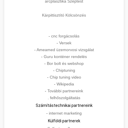
arcplasztika Széptest
Kárpittisztító Kölcsönzés
-
cnc forgácsolás
-
Versek
-
Ameamed üzemorvosi vizsgálat
-
Guru konténer rendelés
-
Bor bolt és webshop
-
Chiptuning
-
Chip tuning video
-
Wikipedia
-
További partnereink
.
felhőszolgáltatás
Számítástechnikai partnereink
-
internet marketing
Külföldi partnerek