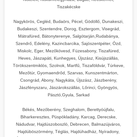
Tiszakécske
Nagykörös, Cegléd, Budaörs, Pécel, Gödöllő, Dunakeszi,
Budakeszi, Szentendre, Dorog, Esztergom, Visegrád,
Mátrafüred, Bátonyterenye, Salgótarján,Rudabánya,
Szendrő, Edelény, Kazincbarcika, Sajószentpéter, Ózd,
Miskolc, Eger, Mezőkövesd, Füzesabony, Tiszafüred,
Heves, Jászapáti, Kunhegyes, Újszász, Kisújszállás,
Törökszentmiklós, Szolnok, Martfű, Tiszaföldvár, Túrkeve,
Mezőtúr, Gyomaendrőd, Szarvas, Kunszentmárton,
Csongrád, Abony, Nagykáta, Újszász, Jászberény,
Jászfényszaru, Jászárokszállás, Lőrinci, Gyöngyös,
Pásztó,Gyula, Sarkad
Békés, Mezőberény, Szeghalom, Berettyóújfalu,
Biharkeresztes, Püspökladány, Karcag, Derecske,
Nádudvar, Hajdúszoboszló, Debrecen, Balmazújváros,
Hajdúböszörmény, Téglás, Hajdúhadház, Nyíradony,