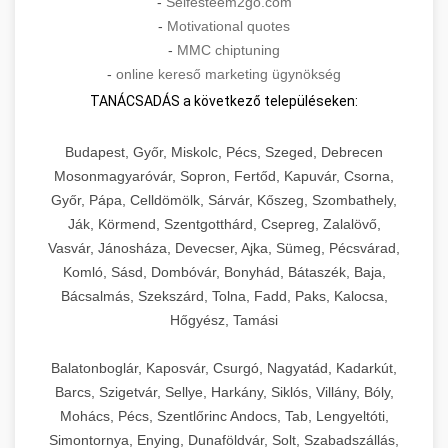
-
Selfesteem2go.com
-
Motivational quotes
-
MMC chiptuning
-
online kereső marketing ügynökség
TANÁCSADÁS a következő településeken:
Budapest, Győr, Miskolc, Pécs, Szeged, Debrecen
Mosonmagyaróvár, Sopron, Fertőd, Kapuvár, Csorna,
Győr, Pápa, Celldömölk, Sárvár, Kőszeg, Szombathely,
Ják, Körmend, Szentgotthárd, Csepreg, Zalalövő,
Vasvár, Jánosháza, Devecser, Ajka, Sümeg, Pécsvárad,
Komló, Sásd, Dombóvár, Bonyhád, Bátaszék, Baja,
Bácsalmás, Szekszárd, Tolna, Fadd, Paks, Kalocsa,
Hőgyész, Tamási
Balatonboglár, Kaposvár, Csurgó, Nagyatád, Kadarkút,
Barcs, Szigetvár, Sellye, Harkány, Siklós, Villány, Bóly,
Mohács, Pécs, Szentlőrinc Andocs, Tab, Lengyeltóti,
Simontornya, Enying, Dunaföldvár, Solt, Szabadszállás,