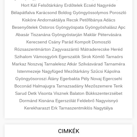
Hort
Kál
Felsőtárkány
Erdőtelek
Ecséd
Nagyréde
Bélapátfalva
Karácsond
Boldog
Gyöngyössolymos
Poroszló
Kisköre
Andornaktálya
Recsk
Petőfibánya
Adács
Besenyőtelek
Ostoros
Gyöngyöspata
Gyöngyöshalász
Apc
Abasár
Tiszanána
Gyöngyöstarján
Maklár
Pétervására
Kerecsend
Csány
Parád
Kompolt
Domoszló
Rózsaszentmárton
Zagyvaszántó
Mátraderecske
Heréd
Szihalom
Vámosgyörk
Egerszalók
Sirok
Kömlő
Tarnaörs
Markaz
Noszvaj
Tarnalelesz
Atkár
Szilvásvárad
Tarnaméra
Istenmezeje
Nagyfüged
Mezőtárkány
Szűcsi
Kápolna
Gyöngyösoroszi
Átány
Egerbakta
Pély
Novaj
Egercsehi
Boconád
Halmajugra
Tarnazsadány
Mezőszemere
Tenk
Sarud
Detk
Visonta
Visznek
Balaton
Bükkszenterzsébet
Dormánd
Kisnána
Egerszólát
Feldebrő
Nagyvisnyó
Kerekharaszt
Erk
Tarnaszentmiklós
Nagytálya
CIMKÉK