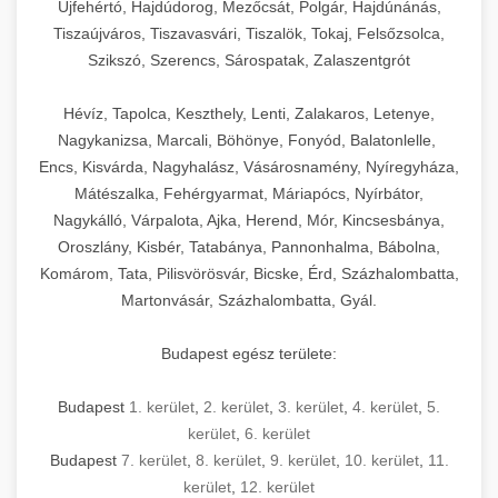
Újfehértó, Hajdúdorog, Mezőcsát, Polgár, Hajdúnánás,
Tiszaújváros, Tiszavasvári, Tiszalök, Tokaj, Felsőzsolca,
Szikszó, Szerencs, Sárospatak, Zalaszentgrót
Hévíz, Tapolca, Keszthely, Lenti, Zalakaros, Letenye,
Nagykanizsa, Marcali, Böhönye, Fonyód, Balatonlelle,
Encs, Kisvárda, Nagyhalász, Vásárosnamény, Nyíregyháza,
Mátészalka, Fehérgyarmat, Máriapócs, Nyírbátor,
Nagykálló, Várpalota, Ajka, Herend, Mór, Kincsesbánya,
Oroszlány, Kisbér, Tatabánya, Pannonhalma, Bábolna,
Komárom, Tata, Pilisvörösvár, Bicske, Érd, Százhalombatta,
Martonvásár, Százhalombatta, Gyál.
Budapest egész területe:
Budapest
1. kerület
,
2. kerület
,
3. kerület
,
4. kerület
,
5.
kerület
,
6. kerület
Budapest
7. kerület
,
8. kerület
,
9. kerület
,
10. kerület
,
11.
kerület
,
12. kerület