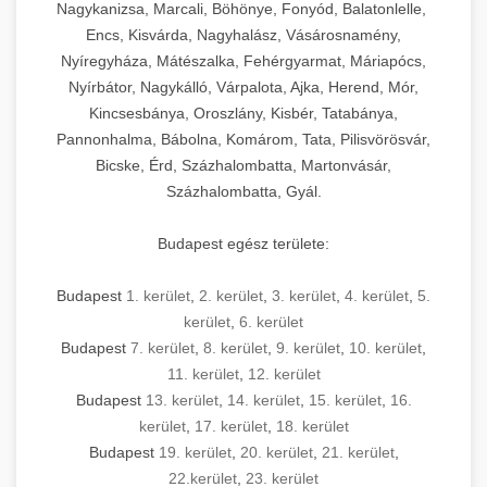
Nagykanizsa, Marcali, Böhönye, Fonyód, Balatonlelle,
Encs, Kisvárda, Nagyhalász, Vásárosnamény,
Nyíregyháza, Mátészalka, Fehérgyarmat, Máriapócs,
Nyírbátor, Nagykálló, Várpalota, Ajka, Herend, Mór,
Kincsesbánya, Oroszlány, Kisbér, Tatabánya,
Pannonhalma, Bábolna, Komárom, Tata, Pilisvörösvár,
Bicske, Érd, Százhalombatta, Martonvásár,
Százhalombatta, Gyál.
Budapest egész területe:
Budapest
1. kerület
,
2. kerület
,
3. kerület
,
4. kerület
,
5.
kerület
,
6. kerület
Budapest
7. kerület
,
8. kerület
,
9. kerület
,
10. kerület
,
11. kerület
,
12. kerület
Budapest
13. kerület
,
14. kerület
,
15. kerület
,
16.
kerület
,
17. kerület
,
18. kerület
Budapest
19. kerület
,
20. kerület
,
21. kerület
,
22.kerület
,
23. kerület