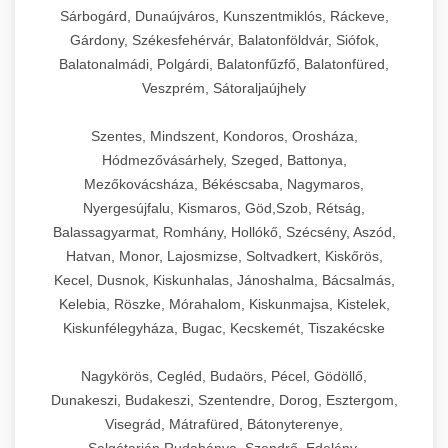
Sárbogárd, Dunaújváros, Kunszentmiklós, Ráckeve,
Gárdony, Székesfehérvár, Balatonföldvár, Siófok,
Balatonalmádi, Polgárdi, Balatonfűzfő, Balatonfüred,
Veszprém, Sátoraljaújhely
Szentes, Mindszent, Kondoros, Orosháza,
Hódmezővásárhely, Szeged, Battonya,
Mezőkovácsháza, Békéscsaba, Nagymaros,
Nyergesújfalu, Kismaros, Göd,Szob, Rétság,
Balassagyarmat, Romhány, Hollókő, Szécsény, Aszód,
Hatvan, Monor, Lajosmizse, Soltvadkert, Kiskőrös,
Kecel, Dusnok, Kiskunhalas, Jánoshalma, Bácsalmás,
Kelebia, Röszke, Mórahalom, Kiskunmajsa, Kistelek,
Kiskunfélegyháza, Bugac, Kecskemét, Tiszakécske
Nagykörös, Cegléd, Budaörs, Pécel, Gödöllő,
Dunakeszi, Budakeszi, Szentendre, Dorog, Esztergom,
Visegrád, Mátrafüred, Bátonyterenye,