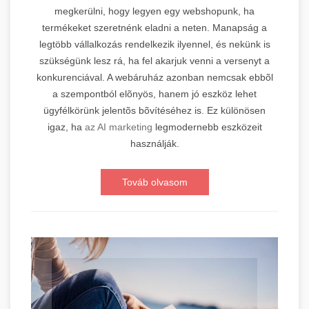
megkerülni, hogy legyen egy webshopunk, ha
termékeket szeretnénk eladni a neten. Manapság a
legtöbb vállalkozás rendelkezik ilyennel, és nekünk is
szükségünk lesz rá, ha fel akarjuk venni a versenyt a
konkurenciával. A webáruház azonban nemcsak ebbõl
a szempontból elõnyös, hanem jó eszköz lehet
ügyfélkörünk jelentõs bõvítéséhez is. Ez különösen
igaz, ha
az AI marketing
legmodernebb eszközeit
használják.
Továb olvasom