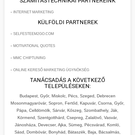
SZÁMÍTÁSTECHNIKAI PARTNEREINK
-
INTERNET MARKETING
KÜLFÖLDI PARTNEREK
-
SELFESTEEM2GO.COM
-
MOTIVATIONAL QUOTES
-
MMC CHIPTUNING
-
ONLINE KERESŐ MARKETING ÜGYNÖKSÉG
TANÁCSADÁS A KÖVETKEZŐ
TELEPÜLÉSEKEN:
Budapest, Győr, Miskolc, Pécs, Szeged, Debrecen
Mosonmagyaróvár, Sopron, Fertőd, Kapuvár, Csorna, Győr,
Pápa, Celldömölk, Sárvár, Kőszeg, Szombathely, Ják,
Körmend, Szentgotthárd, Csepreg, Zalalövő, Vasvár,
Jánosháza, Devecser, Ajka, Sümeg, Pécsvárad, Komló,
Sásd, Dombóvár, Bonyhád, Bátaszék, Baja, Bácsalmás,