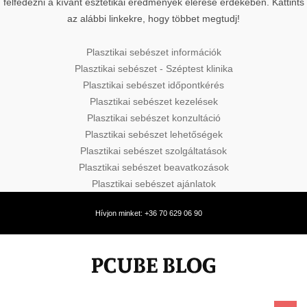
felfedezni a kívánt esztétikai eredmények elérése érdekében. Kattints
az alábbi linkekre, hogy többet megtudj!
Plasztikai sebészet információk
Plasztikai sebészet - Széptest klinika
Plasztikai sebészet időpontkérés
Plasztikai sebészet kezelések
Plasztikai sebészet konzultáció
Plasztikai sebészet lehetőségek
Plasztikai sebészet szolgáltatások
Plasztikai sebészet beavatkozások
Plasztikai sebészet ajánlatok
Hívjon minket: +36 70 629 06 90