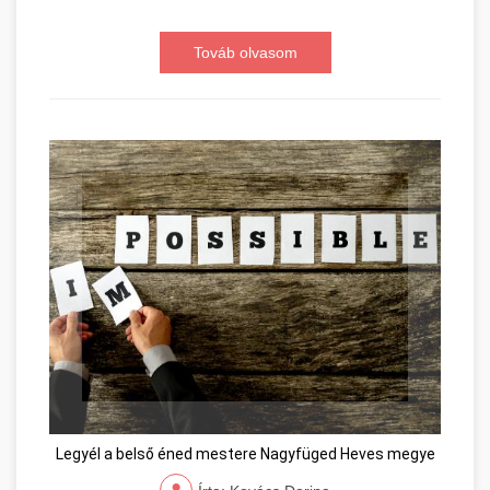
Továb olvasom
Legyél a belső éned mestere Nagyfüged Heves megye