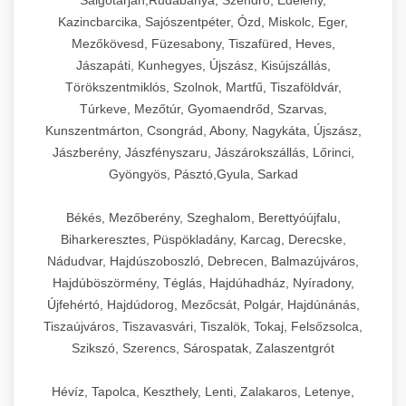
Salgótarján,Rudabánya, Szendrő, Edelény,
Kazincbarcika, Sajószentpéter, Ózd, Miskolc, Eger,
Mezőkövesd, Füzesabony, Tiszafüred, Heves,
Jászapáti, Kunhegyes, Újszász, Kisújszállás,
Törökszentmiklós, Szolnok, Martfű, Tiszaföldvár,
Túrkeve, Mezőtúr, Gyomaendrőd, Szarvas,
Kunszentmárton, Csongrád, Abony, Nagykáta, Újszász,
Jászberény, Jászfényszaru, Jászárokszállás, Lőrinci,
Gyöngyös, Pásztó,Gyula, Sarkad
Békés, Mezőberény, Szeghalom, Berettyóújfalu,
Biharkeresztes, Püspökladány, Karcag, Derecske,
Nádudvar, Hajdúszoboszló, Debrecen, Balmazújváros,
Hajdúböszörmény, Téglás, Hajdúhadház, Nyíradony,
Újfehértó, Hajdúdorog, Mezőcsát, Polgár, Hajdúnánás,
Tiszaújváros, Tiszavasvári, Tiszalök, Tokaj, Felsőzsolca,
Szikszó, Szerencs, Sárospatak, Zalaszentgrót
Hévíz, Tapolca, Keszthely, Lenti, Zalakaros, Letenye,