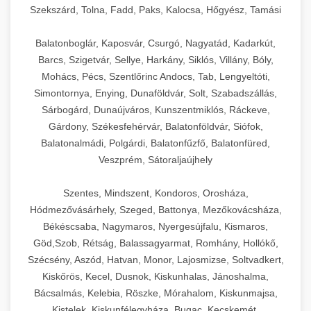
Szekszárd, Tolna, Fadd, Paks, Kalocsa, Hőgyész, Tamási
Balatonboglár, Kaposvár, Csurgó, Nagyatád, Kadarkút,
Barcs, Szigetvár, Sellye, Harkány, Siklós, Villány, Bóly,
Mohács, Pécs, Szentlőrinc Andocs, Tab, Lengyeltóti,
Simontornya, Enying, Dunaföldvár, Solt, Szabadszállás,
Sárbogárd, Dunaújváros, Kunszentmiklós, Ráckeve,
Gárdony, Székesfehérvár, Balatonföldvár, Siófok,
Balatonalmádi, Polgárdi, Balatonfűzfő, Balatonfüred,
Veszprém, Sátoraljaújhely
Szentes, Mindszent, Kondoros, Orosháza,
Hódmezővásárhely, Szeged, Battonya, Mezőkovácsháza,
Békéscsaba, Nagymaros, Nyergesújfalu, Kismaros,
Göd,Szob, Rétság, Balassagyarmat, Romhány, Hollókő,
Szécsény, Aszód, Hatvan, Monor, Lajosmizse, Soltvadkert,
Kiskőrös, Kecel, Dusnok, Kiskunhalas, Jánoshalma,
Bácsalmás, Kelebia, Röszke, Mórahalom, Kiskunmajsa,
Kistelek, Kiskunfélegyháza, Bugac, Kecskemét,