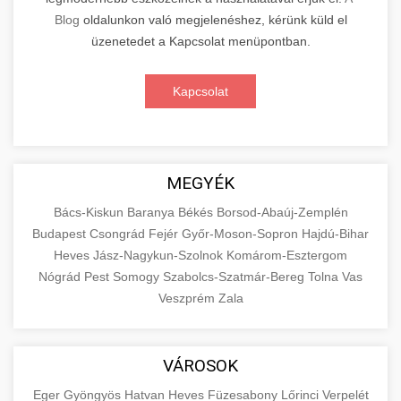
Blog
oldalunkon való megjelenéshez, kérünk küld el
üzenetedet a Kapcsolat menüpontban.
Kapcsolat
MEGYÉK
Bács-Kiskun
Baranya
Békés
Borsod-Abaúj-Zemplén
Budapest
Csongrád
Fejér
Győr-Moson-Sopron
Hajdú-Bihar
Heves
Jász-Nagykun-Szolnok
Komárom-Esztergom
Nógrád
Pest
Somogy
Szabolcs-Szatmár-Bereg
Tolna
Vas
Veszprém
Zala
VÁROSOK
Eger
Gyöngyös
Hatvan
Heves
Füzesabony
Lőrinci
Verpelét