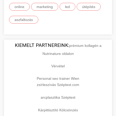
online
marketing
led
útépítés
aszfaltozás
KIEMELT PARTNEREINK:
prémium kollagén a
Nutrinature oldalon
Vérvétel
Personal seo trainer Wien
zsírleszívás Széptest.com
arcplasztika Széptest
Kárpittisztító Kölcsönzés