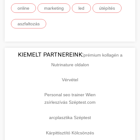
online
marketing
led
útépítés
aszfaltozás
KIEMELT PARTNEREINK:
prémium kollagén a
Nutrinature oldalon
Vérvétel
Personal seo trainer Wien
zsírleszívás Széptest.com
arcplasztika Széptest
Kárpittisztító Kölcsönzés