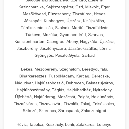
Salgótarján,Rudabánya, Szendrő, Edelény,
Kazincbarcika, Sajószentpéter, Ózd, Miskolc, Eger,
Mezőkövesd, Füzesabony, Tiszafüred, Heves,
Jászapáti, Kunhegyes, Újszász, Kisújszállás,
Törökszentmiklós, Szolnok, Martfű, Tiszaföldvár,
Túrkeve, Mezőtúr, Gyomaendrőd, Szarvas,
Kunszentmárton, Csongrád, Abony, Nagykáta, Újszász,
Jászberény, Jászfényszaru, Jászárokszállás, Lőrinci,
Gyöngyös, Pásztó,Gyula, Sarkad
Békés, Mezőberény, Szeghalom, Berettyóújfalu,
Biharkeresztes, Püspökladány, Karcag, Derecske,
Nádudvar, Hajdúszoboszló, Debrecen, Balmazújváros,
Hajdúböszörmény, Téglás, Hajdúhadház, Nyíradony,
Újfehértó, Hajdúdorog, Mezőcsát, Polgár, Hajdúnánás,
Tiszaújváros, Tiszavasvári, Tiszalök, Tokaj, Felsőzsolca,
Szikszó, Szerencs, Sárospatak, Zalaszentgrót
Hévíz, Tapolca, Keszthely, Lenti, Zalakaros, Letenye,