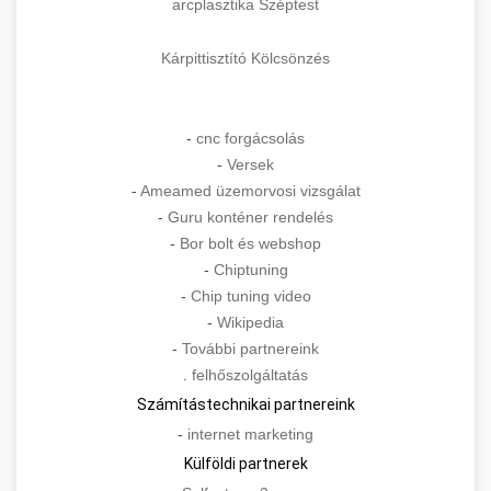
arcplasztika Széptest
Kárpittisztító Kölcsönzés
-
cnc forgácsolás
-
Versek
-
Ameamed üzemorvosi vizsgálat
-
Guru konténer rendelés
-
Bor bolt és webshop
-
Chiptuning
-
Chip tuning video
-
Wikipedia
-
További partnereink
.
felhőszolgáltatás
Számítástechnikai partnereink
-
internet marketing
Külföldi partnerek