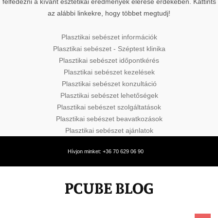
felfedezni a kívánt esztétikai eredmények elérése érdekében. Kattints
az alábbi linkekre, hogy többet megtudj!
Plasztikai sebészet információk
Plasztikai sebészet - Széptest klinika
Plasztikai sebészet időpontkérés
Plasztikai sebészet kezelések
Plasztikai sebészet konzultáció
Plasztikai sebészet lehetőségek
Plasztikai sebészet szolgáltatások
Plasztikai sebészet beavatkozások
Plasztikai sebészet ajánlatok
Hívjon minket: +36 70 629 06 90