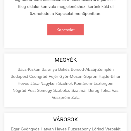
Blog
oldalunkon való megjelenéshez, kérünk küld el
üzenetedet a Kapcsolat menüpontban.
Kapcsolat
MEGYÉK
Bács-Kiskun
Baranya
Békés
Borsod-Abaúj-Zemplén
Budapest
Csongrád
Fejér
Győr-Moson-Sopron
Hajdú-Bihar
Heves
Jász-Nagykun-Szolnok
Komárom-Esztergom
Nógrád
Pest
Somogy
Szabolcs-Szatmár-Bereg
Tolna
Vas
Veszprém
Zala
VÁROSOK
Eger
Gyöngyös
Hatvan
Heves
Füzesabony
Lőrinci
Verpelét