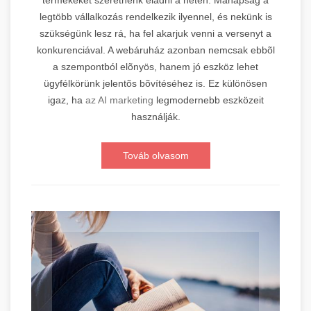
legtöbb vállalkozás rendelkezik ilyennel, és nekünk is
szükségünk lesz rá, ha fel akarjuk venni a versenyt a
konkurenciával. A webáruház azonban nemcsak ebbõl
a szempontból elõnyös, hanem jó eszköz lehet
ügyfélkörünk jelentõs bõvítéséhez is. Ez különösen
igaz, ha
az AI marketing
legmodernebb eszközeit
használják.
Továb olvasom