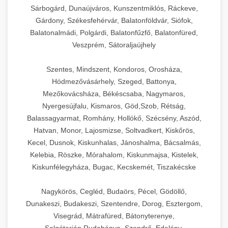
Sárbogárd, Dunaújváros, Kunszentmiklós, Ráckeve,
Gárdony, Székesfehérvár, Balatonföldvár, Siófok,
Balatonalmádi, Polgárdi, Balatonfűzfő, Balatonfüred,
Veszprém, Sátoraljaújhely
Szentes, Mindszent, Kondoros, Orosháza,
Hódmezővásárhely, Szeged, Battonya,
Mezőkovácsháza, Békéscsaba, Nagymaros,
Nyergesújfalu, Kismaros, Göd,Szob, Rétság,
Balassagyarmat, Romhány, Hollókő, Szécsény, Aszód,
Hatvan, Monor, Lajosmizse, Soltvadkert, Kiskőrös,
Kecel, Dusnok, Kiskunhalas, Jánoshalma, Bácsalmás,
Kelebia, Röszke, Mórahalom, Kiskunmajsa, Kistelek,
Kiskunfélegyháza, Bugac, Kecskemét, Tiszakécske
Nagykörös, Cegléd, Budaörs, Pécel, Gödöllő,
Dunakeszi, Budakeszi, Szentendre, Dorog, Esztergom,
Visegrád, Mátrafüred, Bátonyterenye,