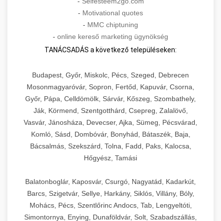
-
Selfesteem2go.com
-
Motivational quotes
-
MMC chiptuning
-
online kereső marketing ügynökség
TANÁCSADÁS a következő településeken:
Budapest, Győr, Miskolc, Pécs, Szeged, Debrecen
Mosonmagyaróvár, Sopron, Fertőd, Kapuvár, Csorna,
Győr, Pápa, Celldömölk, Sárvár, Kőszeg, Szombathely,
Ják, Körmend, Szentgotthárd, Csepreg, Zalalövő,
Vasvár, Jánosháza, Devecser, Ajka, Sümeg, Pécsvárad,
Komló, Sásd, Dombóvár, Bonyhád, Bátaszék, Baja,
Bácsalmás, Szekszárd, Tolna, Fadd, Paks, Kalocsa,
Hőgyész, Tamási
Balatonboglár, Kaposvár, Csurgó, Nagyatád, Kadarkút,
Barcs, Szigetvár, Sellye, Harkány, Siklós, Villány, Bóly,
Mohács, Pécs, Szentlőrinc Andocs, Tab, Lengyeltóti,
Simontornya, Enying, Dunaföldvár, Solt, Szabadszállás,