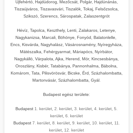
Újfehértó, Hajdúdorog, Mezőcsát, Polgár, Hajdúnánás,
Tiszaújváros, Tiszavasvári, Tiszalök, Tokaj, Felsőzsolca,
Szikszó, Szerencs, Sárospatak, Zalaszentgrót
Hévíz, Tapolca, Keszthely, Lenti, Zalakaros, Letenye,
Nagykanizsa, Marcali, Böhönye, Fonyód, Balatonlelle,
Encs, Kisvárda, Nagyhalász, Vásárosnamény, Nyíregyháza,
Mátészalka, Fehérgyarmat, Máriapócs, Nyírbátor,
Nagykálló, Várpalota, Ajka, Herend, Mór, Kincsesbánya,
Oroszlány, Kisbér, Tatabánya, Pannonhalma, Bábolna,
Komárom, Tata, Pilisvörösvár, Bicske, Érd, Százhalombatta,
Martonvásár, Százhalombatta, Gyál.
Budapest egész területe:
Budapest
1. kerület
,
2. kerület
,
3. kerület
,
4. kerület
,
5.
kerület
,
6. kerület
Budapest
7. kerület
,
8. kerület
,
9. kerület
,
10. kerület
,
11.
kerület
,
12. kerület