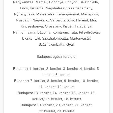
Nagykanizsa, Marcali, Böhönye, Fonyód, Balatonlelle,
Encs, Kisvárda, Nagyhalász, Vásárosnamény,
Nyíregyháza, Mátészalka, Fehérgyarmat, Máriapócs,
Nyírbátor, Nagykálló, Várpalota, Ajka, Herend, Mór,
Kincsesbánya, Oroszlány, Kisbér, Tatabánya,
Pannonhalma, Bábolna, Komárom, Tata, Pilisvörösvár,
Bicske, Érd, Százhalombatta, Martonvásár,
Százhalombatta, Gyál.
Budapest egész területe:
Budapest
1. kerület
,
2. kerület
,
3. kerület
,
4. kerület
,
5.
kerület
,
6. kerület
Budapest
7. kerület
,
8. kerület
,
9. kerület
,
10. kerület
,
11. kerület
,
12. kerület
Budapest
13. kerület
,
14. kerület
,
15. kerület
,
16.
kerület
,
17. kerület
,
18. kerület
Budapest
19. kerület
,
20. kerület
,
21. kerület
,
22.kerület
,
23. kerület