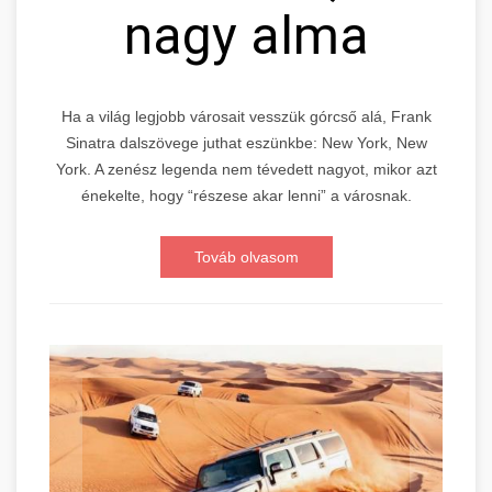
nagy alma
Ha a világ legjobb városait vesszük górcső alá, Frank
Sinatra dalszövege juthat eszünkbe: New York, New
York. A zenész legenda nem tévedett nagyot, mikor azt
énekelte, hogy “részese akar lenni” a városnak.
Továb olvasom