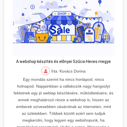
A webshop készítés és elõnyei Szűcsi Heves megye
Írta: Kovács Dorina
Egy mondás szerint ha nincs honlapod, nincs
holnapod. Napjainkban a vállakozók nagy hangsúlyt
fektetnek egy jó weblap készítésére, mûködtetésére, és
ennek meghatározó része a webshop is, hiszen az
emberek szívesebben vásárolnak az interneten, mint
az üzletekben. Többek között ezért sem tudjuk
megkerülni, hogy legyen egy webshopunk, ha
termékeket szeretnénk eladni a neten. Manapság a