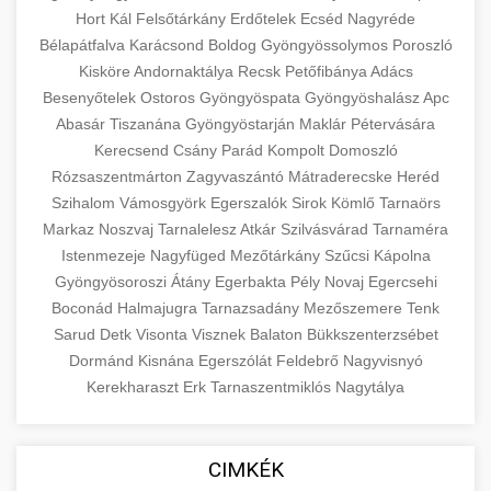
Hort
Kál
Felsőtárkány
Erdőtelek
Ecséd
Nagyréde
Bélapátfalva
Karácsond
Boldog
Gyöngyössolymos
Poroszló
Kisköre
Andornaktálya
Recsk
Petőfibánya
Adács
Besenyőtelek
Ostoros
Gyöngyöspata
Gyöngyöshalász
Apc
Abasár
Tiszanána
Gyöngyöstarján
Maklár
Pétervására
Kerecsend
Csány
Parád
Kompolt
Domoszló
Rózsaszentmárton
Zagyvaszántó
Mátraderecske
Heréd
Szihalom
Vámosgyörk
Egerszalók
Sirok
Kömlő
Tarnaörs
Markaz
Noszvaj
Tarnalelesz
Atkár
Szilvásvárad
Tarnaméra
Istenmezeje
Nagyfüged
Mezőtárkány
Szűcsi
Kápolna
Gyöngyösoroszi
Átány
Egerbakta
Pély
Novaj
Egercsehi
Boconád
Halmajugra
Tarnazsadány
Mezőszemere
Tenk
Sarud
Detk
Visonta
Visznek
Balaton
Bükkszenterzsébet
Dormánd
Kisnána
Egerszólát
Feldebrő
Nagyvisnyó
Kerekharaszt
Erk
Tarnaszentmiklós
Nagytálya
CIMKÉK