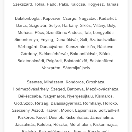
Szekszárd, Tolna, Fadd, Paks, Kalocsa, Hőgyész, Tamási
Balatonboglár, Kaposvár, Csurgó, Nagyatád, Kadarkút,
Barcs, Szigetvár, Sellye, Harkány, Siklós, Villány, Bóly,
Mohács, Pécs, Szentlőrinc Andocs, Tab, Lengyeltóti,
Simontornya, Enying, Dunaföldvár, Solt, Szabadszállás,
Sárbogárd, Dunaújváros, Kunszentmiklós, Ráckeve,
Gárdony, Székesfehérvár, Balatonföldvár, Siófok,
Balatonalmádi, Polgárdi, Balatonfűzfő, Balatonfüred,
Veszprém, Sátoraljaújhely
Szentes, Mindszent, Kondoros, Orosháza,
Hódmezővásárhely, Szeged, Battonya, Mezőkovácsháza,
Békéscsaba, Nagymaros, Nyergesújfalu, Kismaros,
Göd,Szob, Rétság, Balassagyarmat, Romhány, Hollókő,
Szécsény, Aszód, Hatvan, Monor, Lajosmizse, Soltvadkert,
Kiskőrös, Kecel, Dusnok, Kiskunhalas, Jánoshalma,
Bácsalmás, Kelebia, Röszke, Mórahalom, Kiskunmajsa,
Kistelek, Kiskunfélegyháza, Bugac, Kecskemét,