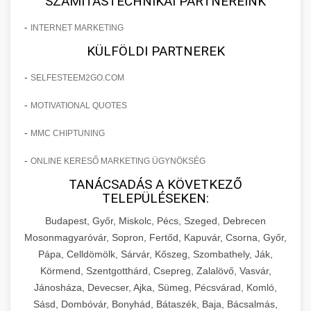
SZÁMÍTÁSTECHNIKAI PARTNEREINK
-
INTERNET MARKETING
KÜLFÖLDI PARTNEREK
-
SELFESTEEM2GO.COM
-
MOTIVATIONAL QUOTES
-
MMC CHIPTUNING
-
ONLINE KERESŐ MARKETING ÜGYNÖKSÉG
TANÁCSADÁS A KÖVETKEZŐ
TELEPÜLÉSEKEN:
Budapest, Győr, Miskolc, Pécs, Szeged, Debrecen
Mosonmagyaróvár, Sopron, Fertőd, Kapuvár, Csorna, Győr,
Pápa, Celldömölk, Sárvár, Kőszeg, Szombathely, Ják,
Körmend, Szentgotthárd, Csepreg, Zalalövő, Vasvár,
Jánosháza, Devecser, Ajka, Sümeg, Pécsvárad, Komló,
Sásd, Dombóvár, Bonyhád, Bátaszék, Baja, Bácsalmás,