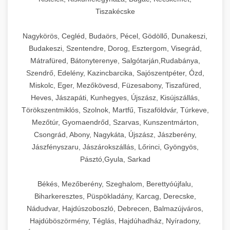
Tiszakécske
Nagykörös, Cegléd, Budaörs, Pécel, Gödöllő, Dunakeszi,
Budakeszi, Szentendre, Dorog, Esztergom, Visegrád,
Mátrafüred, Bátonyterenye, Salgótarján,Rudabánya,
Szendrő, Edelény, Kazincbarcika, Sajószentpéter, Ózd,
Miskolc, Eger, Mezőkövesd, Füzesabony, Tiszafüred,
Heves, Jászapáti, Kunhegyes, Újszász, Kisújszállás,
Törökszentmiklós, Szolnok, Martfű, Tiszaföldvár, Túrkeve,
Mezőtúr, Gyomaendrőd, Szarvas, Kunszentmárton,
Csongrád, Abony, Nagykáta, Újszász, Jászberény,
Jászfényszaru, Jászárokszállás, Lőrinci, Gyöngyös,
Pásztó,Gyula, Sarkad
Békés, Mezőberény, Szeghalom, Berettyóújfalu,
Biharkeresztes, Püspökladány, Karcag, Derecske,
Nádudvar, Hajdúszoboszló, Debrecen, Balmazújváros,
Hajdúböszörmény, Téglás, Hajdúhadház, Nyíradony,