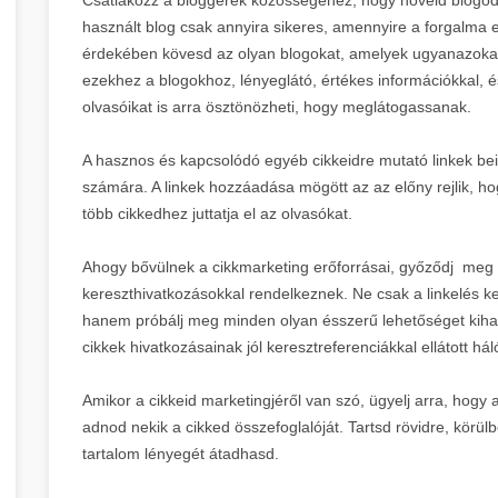
használt blog csak annyira sikeres, amennyire a forgalma 
érdekében kövesd az olyan blogokat, amelyek ugyanazokat 
ezekhez a blogokhoz, lényeglátó, értékes információkkal, és
olvasóikat is arra ösztönözheti, hogy meglátogassanak.
A hasznos és kapcsolódó egyéb cikkeidre mutató linkek bei
számára. A linkek hozzáadása mögött az az előny rejlik, ho
több cikkedhez juttatja el az olvasókat.
Ahogy bővülnek a cikkmarketing erőforrásai, győződj meg ar
kereszthivatkozásokkal rendelkeznek. Ne csak a linkelés ke
hanem próbálj meg minden olyan ésszerű lehetőséget kihas
cikkek hivatkozásainak jól keresztreferenciákkal ellátott há
Amikor a cikkeid marketingjéről van szó, ügyelj arra, hogy 
adnod nekik a cikked összefoglalóját. Tartsd rövidre, körül
tartalom lényegét átadhasd.