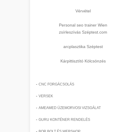
Vérvétel
Personal seo trainer Wien
zsírleszívás Széptest.com
arcplasztika Széptest
Kárpittisztító Kölcsönzés
-
CNC FORGÁCSOLÁS
-
VERSEK
-
AMEAMED ÜZEMORVOSI VIZSGÁLAT
-
GURU KONTÉNER RENDELÉS
-
BOR BOLT ÉS WEBSHOP