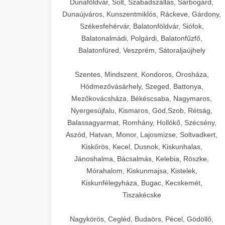
Dunaföldvár, Solt, Szabadszállás, Sárbogárd,
Dunaújváros, Kunszentmiklós, Ráckeve, Gárdony,
Székesfehérvár, Balatonföldvár, Siófok,
Balatonalmádi, Polgárdi, Balatonfűzfő,
Balatonfüred, Veszprém, Sátoraljaújhely
Szentes, Mindszent, Kondoros, Orosháza,
Hódmezővásárhely, Szeged, Battonya,
Mezőkovácsháza, Békéscsaba, Nagymaros,
Nyergesújfalu, Kismaros, Göd,Szob, Rétság,
Balassagyarmat, Romhány, Hollókő, Szécsény,
Aszód, Hatvan, Monor, Lajosmizse, Soltvadkert,
Kiskőrös, Kecel, Dusnok, Kiskunhalas,
Jánoshalma, Bácsalmás, Kelebia, Röszke,
Mórahalom, Kiskunmajsa, Kistelek,
Kiskunfélegyháza, Bugac, Kecskemét,
Tiszakécske
Nagykörös, Cegléd, Budaörs, Pécel, Gödöllő,