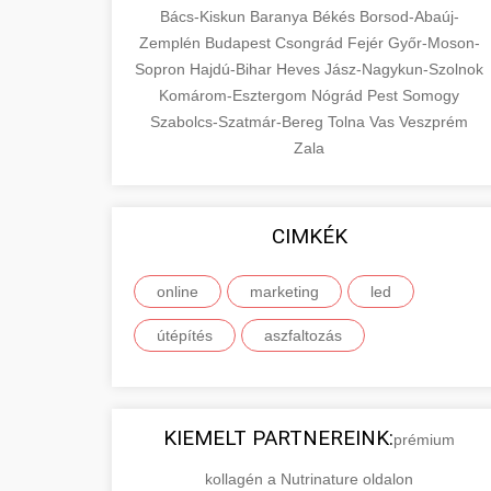
Bács-Kiskun
Baranya
Békés
Borsod-Abaúj-
Zemplén
Budapest
Csongrád
Fejér
Győr-Moson-
Sopron
Hajdú-Bihar
Heves
Jász-Nagykun-Szolnok
Komárom-Esztergom
Nógrád
Pest
Somogy
Szabolcs-Szatmár-Bereg
Tolna
Vas
Veszprém
Zala
CIMKÉK
online
marketing
led
útépítés
aszfaltozás
KIEMELT PARTNEREINK:
prémium
kollagén a Nutrinature oldalon