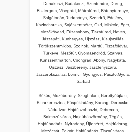
Dunakeszi, Budakeszi, Szentendre, Dorog,
Esztergom, Visegrád, Mátrafüred, Bátonyterenye,
Salgótarján,Rudabánya, Szendrő, Edelény,
Kazincbarcika, Sajószentpéter, Ózd, Miskolc, Eger,
Mezőkövesd, Füzesabony, Tiszafüred, Heves,
Jászapáti, Kunhegyes, Újszász, Kisújszállás,
Törökszentmiklós, Szolnok, Martfű, Tiszaföldvár,
Túrkeve, Mezőtúr, Gyomaendrőd, Szarvas,
Kunszentmárton, Csongrád, Abony, Nagykáta,
Újszász, Jászberény, Jászfényszaru,
Jászárokszállás, Lőrinci, Gyöngyös, Pásztó,Gyula,
Sarkad
Békés, Mezőberény, Szeghalom, Berettyóújfalu,
Biharkeresztes, Püspökladány, Karcag, Derecske,
Nádudvar, Hajdúszoboszló, Debrecen,
Balmazújváros, Hajdúböszörmény, Téglás,
Hajdúhadház, Nyíradony, Újfehértó, Hajdúdorog,
Mezőcsát, Polgár, Hajdúnánás, Tiszaújváros,