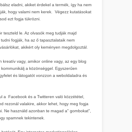
bálsz eladni, akiket érdekel a termék, így ha nem
fogják, hogy valami nem kerek. Végezz kutatásokat
od ezt fogja tükrözni.
r teszteld le. Az olvasók meg tudják majd
udni fogják, ha az ő tapasztalataik nem
 vásárlókat, akikért oly keményen megdolgoztál.
 kreatív vagy, amikor online vagy, az egy blog
gy kommunikálj a közönséggel. Egyszerűen
ügyfelet és látogatót vonzzon a weboldaladra és
 a Facebook és a Twitteren való közzététel,
d rezonál valakire, akkor lehet, hogy meg fogja
álni. Ne használd azonban te magad a" gombokat",
hogy spamnek tekintenek.
hatását. Egy internetes marketingcélokra