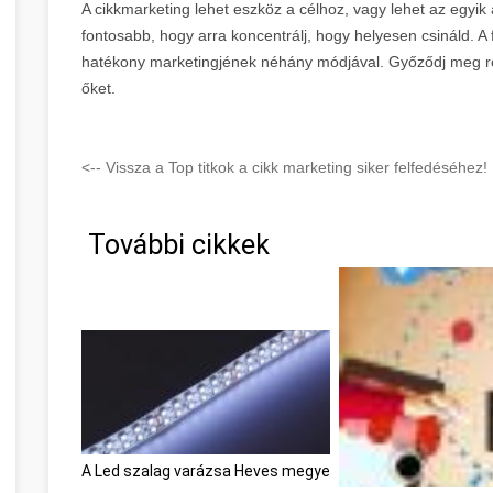
A cikkmarketing lehet eszköz a célhoz, vagy lehet az egyik 
fontosabb, hogy arra koncentrálj, hogy helyesen csináld. A
hatékony marketingjének néhány módjával. Győződj meg ró
őket.
<-- Vissza a Top titkok a cikk marketing siker felfedéséhez
További cikkek
A Led szalag varázsa Heves megye