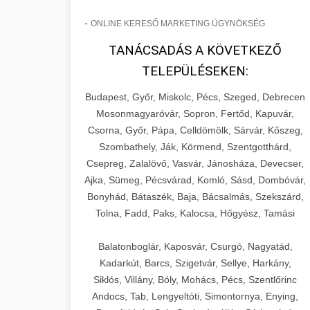
-
ONLINE KERESŐ MARKETING ÜGYNÖKSÉG
TANÁCSADÁS A KÖVETKEZŐ
TELEPÜLÉSEKEN:
Budapest, Győr, Miskolc, Pécs, Szeged, Debrecen
Mosonmagyaróvár, Sopron, Fertőd, Kapuvár,
Csorna, Győr, Pápa, Celldömölk, Sárvár, Kőszeg,
Szombathely, Ják, Körmend, Szentgotthárd,
Csepreg, Zalalövő, Vasvár, Jánosháza, Devecser,
Ajka, Sümeg, Pécsvárad, Komló, Sásd, Dombóvár,
Bonyhád, Bátaszék, Baja, Bácsalmás, Szekszárd,
Tolna, Fadd, Paks, Kalocsa, Hőgyész, Tamási
Balatonboglár, Kaposvár, Csurgó, Nagyatád,
Kadarkút, Barcs, Szigetvár, Sellye, Harkány,
Siklós, Villány, Bóly, Mohács, Pécs, Szentlőrinc
Andocs, Tab, Lengyeltóti, Simontornya, Enying,