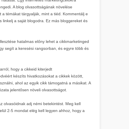
engedi. A blog olvasottságának növelése
a témákat tárgyalják, mint a tiéd. Kommentálj e
 linkelj a saját blogodra. Ez más bloggereket és
llesztése hatalmas előny lehet a cikkmarketinged
gy segít a keresési rangsorban, és egyre több és
ról, hogy a cikkeid kiterjedt
dvéért készíts hivatkozásokat a cikkek között,
ználni, ahol az egyik cikk támogatná a másikat. A
lózata jelentősen növeli olvasottságot.
az olvasóidnak adj némi betekintést. Meg kell
belül 2-5 mondat elég kell legyen ahhoz, hogy a