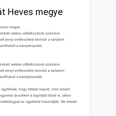
lát Heves megye
t Heves megye
z induló webes vállalkozások számára.
l annyi erőfeszítést tenniük a tartalom
javíthatod a kampányodat.
z induló webes vállalkozások számára.
l annyi erőfeszítést tenniük a tartalom
javíthatod a kampányodat.
 ügyfélnek, hogy többet kapott, mint amiért
 ingyenes árucikket a logóddal látod el, akkor
ndéktárgyat az ügyfeleid használják. Ne feledd