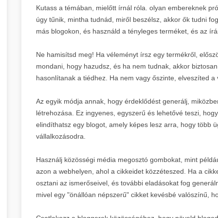
Kutass a témában, mielőtt írnál róla. olyan embereknek pró
úgy tűnik, mintha tudnád, miről beszélsz, akkor ők tudni 
más blogokon, és használd a tényleges terméket, és az írás
Ne hamisítsd meg! Ha véleményt írsz egy termékről, előszö
mondani, hogy hazudsz, és ha nem tudnak, akkor biztosan t
hasonlítanak a tiédhez. Ha nem vagy őszinte, elveszíted a
Az egyik módja annak, hogy érdeklődést generálj, miközben
létrehozása. Ez ingyenes, egyszerű és lehetővé teszi, ho
elindíthatsz egy blogot, amely képes lesz arra, hogy több 
vállalkozásodra.
Használj közösségi média megosztó gombokat, mint például
azon a webhelyen, ahol a cikkeidet közzéteszed. Ha a cikke
osztani az ismerőseivel, és további eladásokat fog gener
mivel egy "önállóan népszerű" cikket kevésbé valószínű, 
Csatlakozz a bloggerek közösségéhez, hogy növeld blogod 