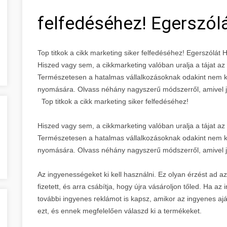
felfedéséhez! Egerszó
Top titkok a cikk marketing siker felfedéséhez! Egerszólá
Hiszed vagy sem, a cikkmarketing valóban uralja a tájat a
Természetesen a hatalmas vállalkozásoknak odakint nem kel
nyomására. Olvass néhány nagyszerű módszerről, amivel 
Top titkok a cikk marketing siker felfedéséhez!
Hiszed vagy sem, a cikkmarketing valóban uralja a tájat a
Természetesen a hatalmas vállalkozásoknak odakint nem kel
nyomására. Olvass néhány nagyszerű módszerről, amivel 
Az ingyenességeket ki kell használni. Ez olyan érzést ad az
fizetett, és arra csábítja, hogy újra vásároljon tőled. Ha az
további ingyenes reklámot is kapsz, amikor az ingyenes ajá
ezt, és ennek megfelelően válaszd ki a termékeket.