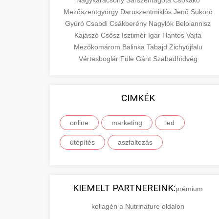
Nagykarácsony
Sárszentágota
Csókakő
Mezőszentgyörgy
Daruszentmiklós
Jenő
Sukoró
Gyúró
Csabdi
Csákberény
Nagylók
Beloiannisz
Kajászó
Csősz
Isztimér
Igar
Hantos
Vajta
Mezőkomárom
Balinka
Tabajd
Zichyújfalu
Vértesboglár
Füle
Gánt
Szabadhídvég
CIMKÉK
online
marketing
led
útépítés
aszfaltozás
KIEMELT PARTNEREINK:
prémium
kollagén a Nutrinature oldalon