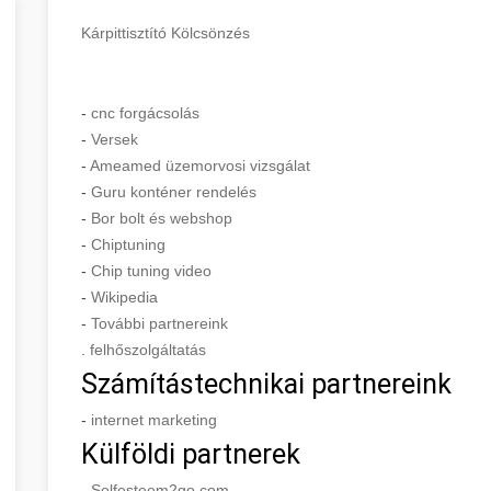
Kárpittisztító Kölcsönzés
-
cnc forgácsolás
-
Versek
-
Ameamed üzemorvosi vizsgálat
-
Guru konténer rendelés
-
Bor bolt és webshop
-
Chiptuning
-
Chip tuning video
-
Wikipedia
-
További partnereink
.
felhőszolgáltatás
Számítástechnikai partnereink
-
internet marketing
Külföldi partnerek
-
Selfesteem2go.com