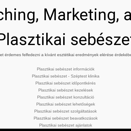
hing, Marketing, a
Plasztikai sebésze
t érdemes felfedezni a kívánt esztétikai eredmények elérése érdekében
Plasztikai sebészet információk
Plasztikai sebészet - Széptest klinika
Plasztikai sebészet időpontkérés
Plasztikai sebészet kezelések
Plasztikai sebészet konzultáció
Plasztikai sebészet lehetőségek
Plasztikai sebészet szolgáltatások
Plasztikai sebészet beavatkozások
Plasztikai sebészet ajánlatok