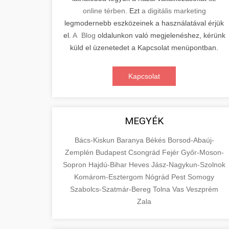
online térben
. Ezt
a digitális marketing
legmodernebb eszközeinek a használatával érjük
el.
A Blog
oldalunkon való megjelenéshez, kérünk
küld el üzenetedet a Kapcsolat menüpontban.
Kapcsolat
MEGYÉK
Bács-Kiskun
Baranya
Békés
Borsod-Abaúj-
Zemplén
Budapest
Csongrád
Fejér
Győr-Moson-
Sopron
Hajdú-Bihar
Heves
Jász-Nagykun-Szolnok
Komárom-Esztergom
Nógrád
Pest
Somogy
Szabolcs-Szatmár-Bereg
Tolna
Vas
Veszprém
Zala