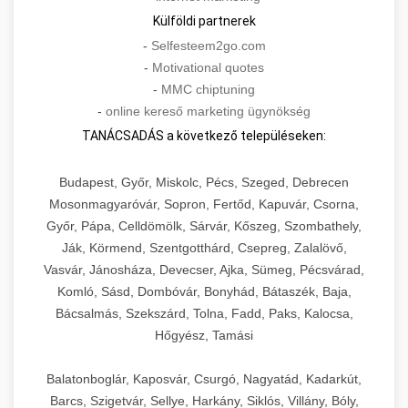
Külföldi partnerek
-
Selfesteem2go.com
-
Motivational quotes
-
MMC chiptuning
-
online kereső marketing ügynökség
TANÁCSADÁS a következő településeken:
Budapest, Győr, Miskolc, Pécs, Szeged, Debrecen
Mosonmagyaróvár, Sopron, Fertőd, Kapuvár, Csorna,
Győr, Pápa, Celldömölk, Sárvár, Kőszeg, Szombathely,
Ják, Körmend, Szentgotthárd, Csepreg, Zalalövő,
Vasvár, Jánosháza, Devecser, Ajka, Sümeg, Pécsvárad,
Komló, Sásd, Dombóvár, Bonyhád, Bátaszék, Baja,
Bácsalmás, Szekszárd, Tolna, Fadd, Paks, Kalocsa,
Hőgyész, Tamási
Balatonboglár, Kaposvár, Csurgó, Nagyatád, Kadarkút,
Barcs, Szigetvár, Sellye, Harkány, Siklós, Villány, Bóly,