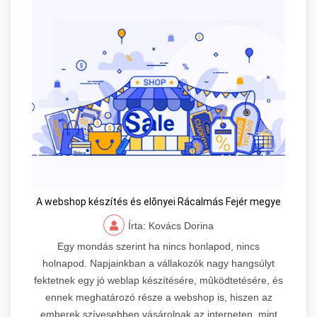
A webshop készítés és elõnyei Rácalmás Fejér megye
Írta: Kovács Dorina
Egy mondás szerint ha nincs honlapod, nincs
holnapod. Napjainkban a vállakozók nagy hangsúlyt
fektetnek egy jó weblap készítésére, mûködtetésére, és
ennek meghatározó része a webshop is, hiszen az
emberek szívesebben vásárolnak az interneten, mint