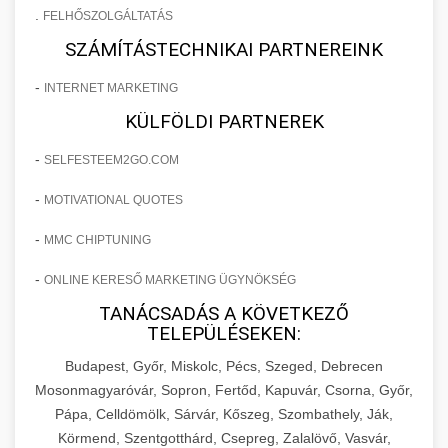
.
FELHŐSZOLGÁLTATÁS
SZÁMÍTÁSTECHNIKAI PARTNEREINK
-
INTERNET MARKETING
KÜLFÖLDI PARTNEREK
-
SELFESTEEM2GO.COM
-
MOTIVATIONAL QUOTES
-
MMC CHIPTUNING
-
ONLINE KERESŐ MARKETING ÜGYNÖKSÉG
TANÁCSADÁS A KÖVETKEZŐ
TELEPÜLÉSEKEN:
Budapest, Győr, Miskolc, Pécs, Szeged, Debrecen
Mosonmagyaróvár, Sopron, Fertőd, Kapuvár, Csorna, Győr,
Pápa, Celldömölk, Sárvár, Kőszeg, Szombathely, Ják,
Körmend, Szentgotthárd, Csepreg, Zalalövő, Vasvár,