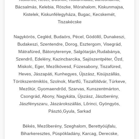
Bácsalmás, Kelebia, Röszke, Mórahalom, Kiskunmajsa,
Kistelek, Kiskunfélegyháza, Bugac, Kecskemét,
Tiszakécske
Nagykörös, Cegléd, Budaörs, Pécel, Gödöllő, Dunakeszi,
Budakeszi, Szentendre, Dorog, Esztergom, Visegrád,
Mátrafüred, Bátonyterenye, Salgótarján,Rudabánya,
Szendrő, Edelény, Kazincbarcika, Sajószentpéter, Ózd,
Miskolc, Eger, Mezőkövesd, Füzesabony, Tiszafüred,
Heves, Jászapáti, Kunhegyes, Újszász, Kisújszállás,
Törökszentmiklós, Szolnok, Martfű, Tiszaföldvár, Túrkeve,
Mezőtúr, Gyomaendrőd, Szarvas, Kunszentmárton,
Csongrád, Abony, Nagykáta, Újszász, Jászberény,
Jászfényszaru, Jászárokszállás, Lőrinci, Gyöngyös,
Pásztó,Gyula, Sarkad
Békés, Mezőberény, Szeghalom, Berettyóújfalu,
Biharkeresztes, Püspökladány, Karcag, Derecske,