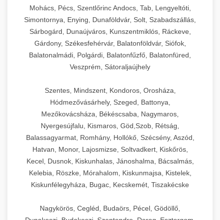
Mohács, Pécs, Szentlőrinc Andocs, Tab, Lengyeltóti,
Simontornya, Enying, Dunaföldvár, Solt, Szabadszállás,
Sárbogárd, Dunaújváros, Kunszentmiklós, Ráckeve,
Gárdony, Székesfehérvár, Balatonföldvár, Siófok,
Balatonalmádi, Polgárdi, Balatonfűzfő, Balatonfüred,
Veszprém, Sátoraljaújhely
Szentes, Mindszent, Kondoros, Orosháza,
Hódmezővásárhely, Szeged, Battonya,
Mezőkovácsháza, Békéscsaba, Nagymaros,
Nyergesújfalu, Kismaros, Göd,Szob, Rétság,
Balassagyarmat, Romhány, Hollókő, Szécsény, Aszód,
Hatvan, Monor, Lajosmizse, Soltvadkert, Kiskőrös,
Kecel, Dusnok, Kiskunhalas, Jánoshalma, Bácsalmás,
Kelebia, Röszke, Mórahalom, Kiskunmajsa, Kistelek,
Kiskunfélegyháza, Bugac, Kecskemét, Tiszakécske
Nagykörös, Cegléd, Budaörs, Pécel, Gödöllő,