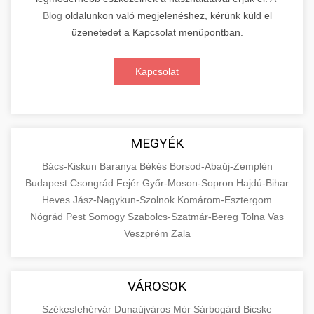
Blog
oldalunkon való megjelenéshez, kérünk küld el
üzenetedet a Kapcsolat menüpontban.
Kapcsolat
MEGYÉK
Bács-Kiskun
Baranya
Békés
Borsod-Abaúj-Zemplén
Budapest
Csongrád
Fejér
Győr-Moson-Sopron
Hajdú-Bihar
Heves
Jász-Nagykun-Szolnok
Komárom-Esztergom
Nógrád
Pest
Somogy
Szabolcs-Szatmár-Bereg
Tolna
Vas
Veszprém
Zala
VÁROSOK
Székesfehérvár
Dunaújváros
Mór
Sárbogárd
Bicske