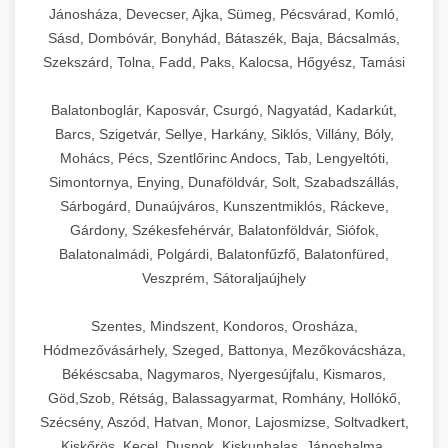
Jánosháza, Devecser, Ajka, Sümeg, Pécsvárad, Komló,
Sásd, Dombóvár, Bonyhád, Bátaszék, Baja, Bácsalmás,
Szekszárd, Tolna, Fadd, Paks, Kalocsa, Hőgyész, Tamási
Balatonboglár, Kaposvár, Csurgó, Nagyatád, Kadarkút,
Barcs, Szigetvár, Sellye, Harkány, Siklós, Villány, Bóly,
Mohács, Pécs, Szentlőrinc Andocs, Tab, Lengyeltóti,
Simontornya, Enying, Dunaföldvár, Solt, Szabadszállás,
Sárbogárd, Dunaújváros, Kunszentmiklós, Ráckeve,
Gárdony, Székesfehérvár, Balatonföldvár, Siófok,
Balatonalmádi, Polgárdi, Balatonfűzfő, Balatonfüred,
Veszprém, Sátoraljaújhely
Szentes, Mindszent, Kondoros, Orosháza,
Hódmezővásárhely, Szeged, Battonya, Mezőkovácsháza,
Békéscsaba, Nagymaros, Nyergesújfalu, Kismaros,
Göd,Szob, Rétság, Balassagyarmat, Romhány, Hollókő,
Szécsény, Aszód, Hatvan, Monor, Lajosmizse, Soltvadkert,
Kiskőrös, Kecel, Dusnok, Kiskunhalas, Jánoshalma,