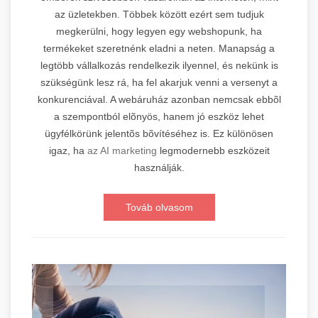
az üzletekben. Többek között ezért sem tudjuk
megkerülni, hogy legyen egy webshopunk, ha
termékeket szeretnénk eladni a neten. Manapság a
legtöbb vállalkozás rendelkezik ilyennel, és nekünk is
szükségünk lesz rá, ha fel akarjuk venni a versenyt a
konkurenciával. A webáruház azonban nemcsak ebbõl
a szempontból elõnyös, hanem jó eszköz lehet
ügyfélkörünk jelentõs bõvítéséhez is. Ez különösen
igaz, ha
az AI marketing
legmodernebb eszközeit
használják.
Továb olvasom