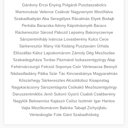
Gárdony
Ercsi
Enying
Polgárdi
Pusztaszabolcs
Martonvásár
Velence
Csákvár
Nagyvenyim
Mezőfalva
Szabadbattyán
Aba
Seregélyes
Rácalmás
Etyek
Bodajk
Perkáta
Baracska
Adony
Kápolnásnyék
Baracs
Ráckeresztúr
Sárosd
Pákozd
Lepsény
Bakonycsernye
Sárszentmihály
Iváncsa
Lovasberény
Kulcs
Cece
Sárkeresztúr
Mány
Vál
Kisláng
Pusztavám
Úrhida
Előszállás
Káloz
Lajoskomárom
Zámoly
Dég
Mezőszilas
Szabadegyháza
Tordas
Pázmánd
Iszkaszentgyörgy
Alap
Fehérvárcsurgó
Felcsút
Soponya
Csór
Vértesacsa
Besnyő
Nádasdladány
Pátka
Szár
Tác
Kincsesbánya
Magyaralmás
Kőszárhegy
Sárkeresztes
Alcsútdoboz
Kisapostag
Nagykarácsony
Sárszentágota
Csókakő
Mezőszentgyörgy
Daruszentmiklós
Jenő
Sukoró
Gyúró
Csabdi
Csákberény
Nagylók
Beloiannisz
Kajászó
Csősz
Isztimér
Igar
Hantos
Vajta
Mezőkomárom
Balinka
Tabajd
Zichyújfalu
Vértesboglár
Füle
Gánt
Szabadhídvég