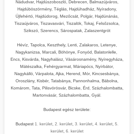
Nádudvar, Hajdúszoboszló, Debrecen, Balmazújváros,
Hajdúböszörmény, Téglás, Hajdúhadház, Nyíradony,
Újfehértó, Hajdúdorog, Mezőcsát, Polgár, Hajdúnánás,
Tiszaújváros, Tiszavasvári, Tiszalök, Tokaj, Felsőzsolca,
Szikszó, Szerencs, Sárospatak, Zalaszentgrót
Hévíz, Tapolca, Keszthely, Lenti, Zalakaros, Letenye,
Nagykanizsa, Marcali, Böhönye, Fonyód, Balatonlelle,
Encs, Kisvárda, Nagyhalász, Vásárosnamény, Nyíregyháza,
Mátészalka, Fehérgyarmat, Máriapócs, Nyírbátor,
Nagykálló, Várpalota, Ajka, Herend, Mór, Kincsesbánya,
Oroszlány, Kisbér, Tatabánya, Pannonhalma, Bábolna,
Komárom, Tata, Pilisvörösvár, Bicske, Érd, Százhalombatta,
Martonvásár, Százhalombatta, Gyál.
Budapest egész területe:
Budapest
1. kerület
,
2. kerület
,
3. kerület
,
4. kerület
,
5.
kerület
,
6. kerület