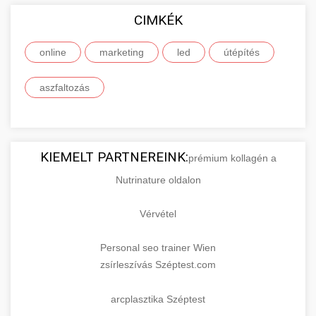
CIMKÉK
online
marketing
led
útépítés
aszfaltozás
KIEMELT PARTNEREINK:
prémium kollagén a
Nutrinature oldalon
Vérvétel
Personal seo trainer Wien
zsírleszívás Széptest.com
arcplasztika Széptest