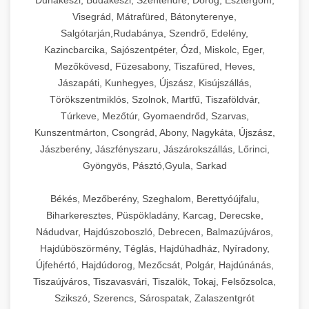
Dunakeszi, Budakeszi, Szentendre, Dorog, Esztergom,
Visegrád, Mátrafüred, Bátonyterenye,
Salgótarján,Rudabánya, Szendrő, Edelény,
Kazincbarcika, Sajószentpéter, Ózd, Miskolc, Eger,
Mezőkövesd, Füzesabony, Tiszafüred, Heves,
Jászapáti, Kunhegyes, Újszász, Kisújszállás,
Törökszentmiklós, Szolnok, Martfű, Tiszaföldvár,
Túrkeve, Mezőtúr, Gyomaendrőd, Szarvas,
Kunszentmárton, Csongrád, Abony, Nagykáta, Újszász,
Jászberény, Jászfényszaru, Jászárokszállás, Lőrinci,
Gyöngyös, Pásztó,Gyula, Sarkad
Békés, Mezőberény, Szeghalom, Berettyóújfalu,
Biharkeresztes, Püspökladány, Karcag, Derecske,
Nádudvar, Hajdúszoboszló, Debrecen, Balmazújváros,
Hajdúböszörmény, Téglás, Hajdúhadház, Nyíradony,
Újfehértó, Hajdúdorog, Mezőcsát, Polgár, Hajdúnánás,
Tiszaújváros, Tiszavasvári, Tiszalök, Tokaj, Felsőzsolca,
Szikszó, Szerencs, Sárospatak, Zalaszentgrót