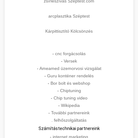
zsírleszívás Széptest.com
arcplasztika Széptest
Kárpittisztító Kölcsönzés
-
cnc forgácsolás
-
Versek
-
Ameamed üzemorvosi vizsgálat
-
Guru konténer rendelés
-
Bor bolt és webshop
-
Chiptuning
-
Chip tuning video
-
Wikipedia
-
További partnereink
.
felhőszolgáltatás
Számítástechnikai partnereink
-
internet marketing