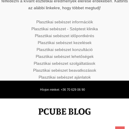
felfedezni a kívánt esztétikai eredmények elérése érdekében. Kattints
az alábbi linkekre, hogy többet megtudj!
Plasztikai sebészet információk
Plasztikai sebészet - Széptest klinika
Plasztikai sebészet időpontkérés
Plasztikai sebészet kezelések
Plasztikai sebészet konzultáció
Plasztikai sebészet lehetőségek
Plasztikai sebészet szolgáltatások
Plasztikai sebészet beavatkozások
Plasztikai sebészet ajánlatok
Hívjon minket: +36 70 629 06 90