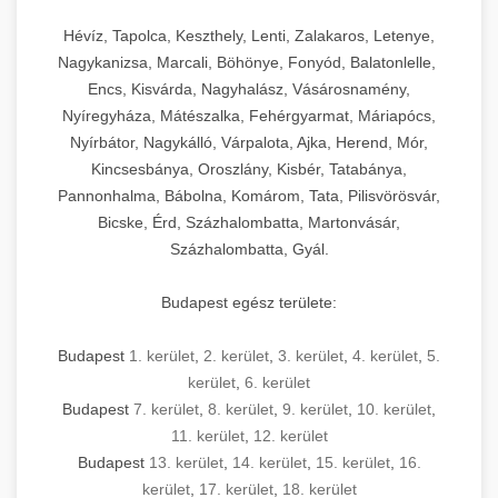
Hévíz, Tapolca, Keszthely, Lenti, Zalakaros, Letenye,
Nagykanizsa, Marcali, Böhönye, Fonyód, Balatonlelle,
Encs, Kisvárda, Nagyhalász, Vásárosnamény,
Nyíregyháza, Mátészalka, Fehérgyarmat, Máriapócs,
Nyírbátor, Nagykálló, Várpalota, Ajka, Herend, Mór,
Kincsesbánya, Oroszlány, Kisbér, Tatabánya,
Pannonhalma, Bábolna, Komárom, Tata, Pilisvörösvár,
Bicske, Érd, Százhalombatta, Martonvásár,
Százhalombatta, Gyál.
Budapest egész területe:
Budapest
1. kerület
,
2. kerület
,
3. kerület
,
4. kerület
,
5.
kerület
,
6. kerület
Budapest
7. kerület
,
8. kerület
,
9. kerület
,
10. kerület
,
11. kerület
,
12. kerület
Budapest
13. kerület
,
14. kerület
,
15. kerület
,
16.
kerület
,
17. kerület
,
18. kerület