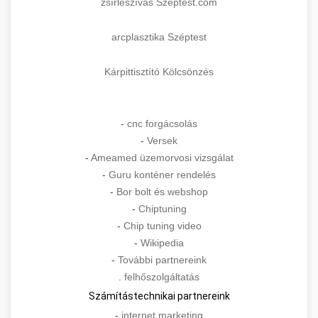
zsírleszívás Széptest.com
arcplasztika Széptest
Kárpittisztító Kölcsönzés
-
cnc forgácsolás
-
Versek
-
Ameamed üzemorvosi vizsgálat
-
Guru konténer rendelés
-
Bor bolt és webshop
-
Chiptuning
-
Chip tuning video
-
Wikipedia
-
További partnereink
.
felhőszolgáltatás
Számítástechnikai partnereink
-
internet marketing