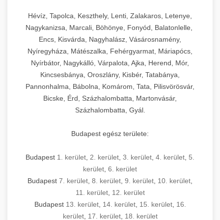
Hévíz, Tapolca, Keszthely, Lenti, Zalakaros, Letenye,
Nagykanizsa, Marcali, Böhönye, Fonyód, Balatonlelle,
Encs, Kisvárda, Nagyhalász, Vásárosnamény,
Nyíregyháza, Mátészalka, Fehérgyarmat, Máriapócs,
Nyírbátor, Nagykálló, Várpalota, Ajka, Herend, Mór,
Kincsesbánya, Oroszlány, Kisbér, Tatabánya,
Pannonhalma, Bábolna, Komárom, Tata, Pilisvörösvár,
Bicske, Érd, Százhalombatta, Martonvásár,
Százhalombatta, Gyál.
Budapest egész területe:
Budapest
1. kerület
,
2. kerület
,
3. kerület
,
4. kerület
,
5.
kerület
,
6. kerület
Budapest
7. kerület
,
8. kerület
,
9. kerület
,
10. kerület
,
11. kerület
,
12. kerület
Budapest
13. kerület
,
14. kerület
,
15. kerület
,
16.
kerület
,
17. kerület
,
18. kerület