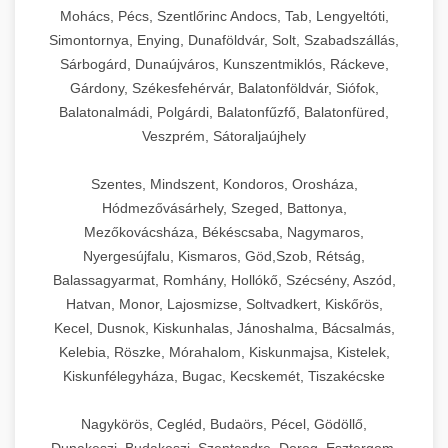
Mohács, Pécs, Szentlőrinc Andocs, Tab, Lengyeltóti,
Simontornya, Enying, Dunaföldvár, Solt, Szabadszállás,
Sárbogárd, Dunaújváros, Kunszentmiklós, Ráckeve,
Gárdony, Székesfehérvár, Balatonföldvár, Siófok,
Balatonalmádi, Polgárdi, Balatonfűzfő, Balatonfüred,
Veszprém, Sátoraljaújhely
Szentes, Mindszent, Kondoros, Orosháza,
Hódmezővásárhely, Szeged, Battonya,
Mezőkovácsháza, Békéscsaba, Nagymaros,
Nyergesújfalu, Kismaros, Göd,Szob, Rétság,
Balassagyarmat, Romhány, Hollókő, Szécsény, Aszód,
Hatvan, Monor, Lajosmizse, Soltvadkert, Kiskőrös,
Kecel, Dusnok, Kiskunhalas, Jánoshalma, Bácsalmás,
Kelebia, Röszke, Mórahalom, Kiskunmajsa, Kistelek,
Kiskunfélegyháza, Bugac, Kecskemét, Tiszakécske
Nagykörös, Cegléd, Budaörs, Pécel, Gödöllő,