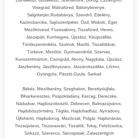
Dunakeszi, Budakeszi, Szentendre, Dorog, Esztergom,
Visegrád, Mátrafüred, Bátonyterenye,
Salgótarján,Rudabánya, Szendrő, Edelény,
Kazincbarcika, Sajószentpéter, Ózd, Miskolc, Eger,
Mezőkövesd, Füzesabony, Tiszafüred, Heves,
Jászapáti, Kunhegyes, Újszász, Kisújszállás,
Törökszentmiklós, Szolnok, Martfű, Tiszaföldvár,
Túrkeve, Mezőtúr, Gyomaendrőd, Szarvas,
Kunszentmárton, Csongrád, Abony, Nagykáta, Újszász,
Jászberény, Jászfényszaru, Jászárokszállás, Lőrinci,
Gyöngyös, Pásztó,Gyula, Sarkad
Békés, Mezőberény, Szeghalom, Berettyóújfalu,
Biharkeresztes, Püspökladány, Karcag, Derecske,
Nádudvar, Hajdúszoboszló, Debrecen, Balmazújváros,
Hajdúböszörmény, Téglás, Hajdúhadház, Nyíradony,
Újfehértó, Hajdúdorog, Mezőcsát, Polgár, Hajdúnánás,
Tiszaújváros, Tiszavasvári, Tiszalök, Tokaj, Felsőzsolca,
Szikszó, Szerencs, Sárospatak, Zalaszentgrót