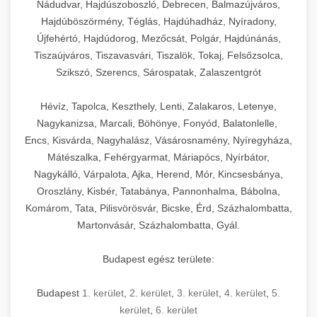
Nádudvar, Hajdúszoboszló, Debrecen, Balmazújváros,
Hajdúböszörmény, Téglás, Hajdúhadház, Nyíradony,
Újfehértó, Hajdúdorog, Mezőcsát, Polgár, Hajdúnánás,
Tiszaújváros, Tiszavasvári, Tiszalök, Tokaj, Felsőzsolca,
Szikszó, Szerencs, Sárospatak, Zalaszentgrót
Hévíz, Tapolca, Keszthely, Lenti, Zalakaros, Letenye,
Nagykanizsa, Marcali, Böhönye, Fonyód, Balatonlelle,
Encs, Kisvárda, Nagyhalász, Vásárosnamény, Nyíregyháza,
Mátészalka, Fehérgyarmat, Máriapócs, Nyírbátor,
Nagykálló, Várpalota, Ajka, Herend, Mór, Kincsesbánya,
Oroszlány, Kisbér, Tatabánya, Pannonhalma, Bábolna,
Komárom, Tata, Pilisvörösvár, Bicske, Érd, Százhalombatta,
Martonvásár, Százhalombatta, Gyál.
Budapest egész területe:
Budapest
1. kerület
,
2. kerület
,
3. kerület
,
4. kerület
,
5.
kerület
,
6. kerület