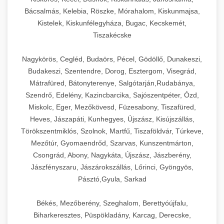
Bácsalmás, Kelebia, Röszke, Mórahalom, Kiskunmajsa,
Kistelek, Kiskunfélegyháza, Bugac, Kecskemét,
Tiszakécske
Nagykörös, Cegléd, Budaörs, Pécel, Gödöllő, Dunakeszi,
Budakeszi, Szentendre, Dorog, Esztergom, Visegrád,
Mátrafüred, Bátonyterenye, Salgótarján,Rudabánya,
Szendrő, Edelény, Kazincbarcika, Sajószentpéter, Ózd,
Miskolc, Eger, Mezőkövesd, Füzesabony, Tiszafüred,
Heves, Jászapáti, Kunhegyes, Újszász, Kisújszállás,
Törökszentmiklós, Szolnok, Martfű, Tiszaföldvár, Túrkeve,
Mezőtúr, Gyomaendrőd, Szarvas, Kunszentmárton,
Csongrád, Abony, Nagykáta, Újszász, Jászberény,
Jászfényszaru, Jászárokszállás, Lőrinci, Gyöngyös,
Pásztó,Gyula, Sarkad
Békés, Mezőberény, Szeghalom, Berettyóújfalu,
Biharkeresztes, Püspökladány, Karcag, Derecske,