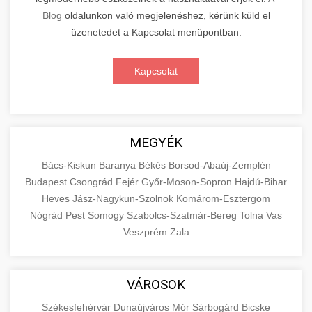
Blog
oldalunkon való megjelenéshez, kérünk küld el
üzenetedet a Kapcsolat menüpontban.
Kapcsolat
MEGYÉK
Bács-Kiskun
Baranya
Békés
Borsod-Abaúj-Zemplén
Budapest
Csongrád
Fejér
Győr-Moson-Sopron
Hajdú-Bihar
Heves
Jász-Nagykun-Szolnok
Komárom-Esztergom
Nógrád
Pest
Somogy
Szabolcs-Szatmár-Bereg
Tolna
Vas
Veszprém
Zala
VÁROSOK
Székesfehérvár
Dunaújváros
Mór
Sárbogárd
Bicske