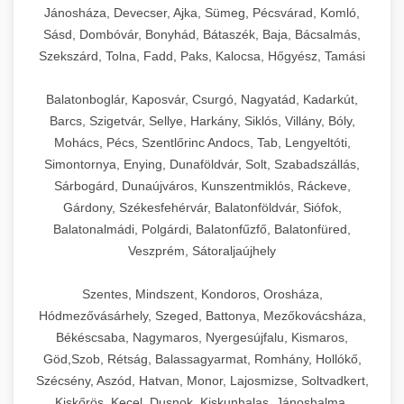
Jánosháza, Devecser, Ajka, Sümeg, Pécsvárad, Komló,
Sásd, Dombóvár, Bonyhád, Bátaszék, Baja, Bácsalmás,
Szekszárd, Tolna, Fadd, Paks, Kalocsa, Hőgyész, Tamási
Balatonboglár, Kaposvár, Csurgó, Nagyatád, Kadarkút,
Barcs, Szigetvár, Sellye, Harkány, Siklós, Villány, Bóly,
Mohács, Pécs, Szentlőrinc Andocs, Tab, Lengyeltóti,
Simontornya, Enying, Dunaföldvár, Solt, Szabadszállás,
Sárbogárd, Dunaújváros, Kunszentmiklós, Ráckeve,
Gárdony, Székesfehérvár, Balatonföldvár, Siófok,
Balatonalmádi, Polgárdi, Balatonfűzfő, Balatonfüred,
Veszprém, Sátoraljaújhely
Szentes, Mindszent, Kondoros, Orosháza,
Hódmezővásárhely, Szeged, Battonya, Mezőkovácsháza,
Békéscsaba, Nagymaros, Nyergesújfalu, Kismaros,
Göd,Szob, Rétság, Balassagyarmat, Romhány, Hollókő,
Szécsény, Aszód, Hatvan, Monor, Lajosmizse, Soltvadkert,
Kiskőrös, Kecel, Dusnok, Kiskunhalas, Jánoshalma,