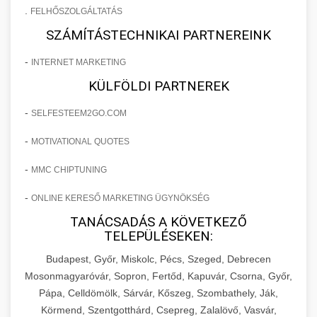
.
FELHŐSZOLGÁLTATÁS
SZÁMÍTÁSTECHNIKAI PARTNEREINK
-
INTERNET MARKETING
KÜLFÖLDI PARTNEREK
-
SELFESTEEM2GO.COM
-
MOTIVATIONAL QUOTES
-
MMC CHIPTUNING
-
ONLINE KERESŐ MARKETING ÜGYNÖKSÉG
TANÁCSADÁS A KÖVETKEZŐ
TELEPÜLÉSEKEN:
Budapest, Győr, Miskolc, Pécs, Szeged, Debrecen
Mosonmagyaróvár, Sopron, Fertőd, Kapuvár, Csorna, Győr,
Pápa, Celldömölk, Sárvár, Kőszeg, Szombathely, Ják,
Körmend, Szentgotthárd, Csepreg, Zalalövő, Vasvár,