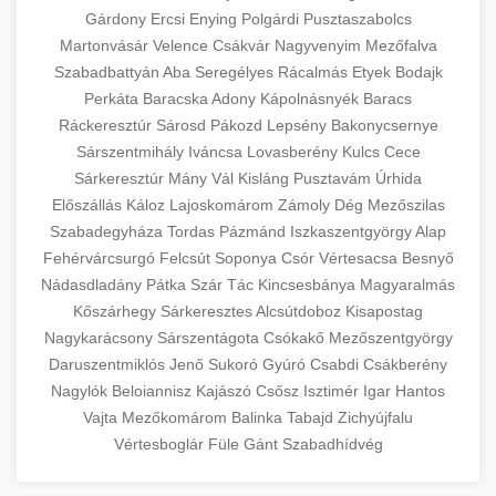
Gárdony
Ercsi
Enying
Polgárdi
Pusztaszabolcs
Martonvásár
Velence
Csákvár
Nagyvenyim
Mezőfalva
Szabadbattyán
Aba
Seregélyes
Rácalmás
Etyek
Bodajk
Perkáta
Baracska
Adony
Kápolnásnyék
Baracs
Ráckeresztúr
Sárosd
Pákozd
Lepsény
Bakonycsernye
Sárszentmihály
Iváncsa
Lovasberény
Kulcs
Cece
Sárkeresztúr
Mány
Vál
Kisláng
Pusztavám
Úrhida
Előszállás
Káloz
Lajoskomárom
Zámoly
Dég
Mezőszilas
Szabadegyháza
Tordas
Pázmánd
Iszkaszentgyörgy
Alap
Fehérvárcsurgó
Felcsút
Soponya
Csór
Vértesacsa
Besnyő
Nádasdladány
Pátka
Szár
Tác
Kincsesbánya
Magyaralmás
Kőszárhegy
Sárkeresztes
Alcsútdoboz
Kisapostag
Nagykarácsony
Sárszentágota
Csókakő
Mezőszentgyörgy
Daruszentmiklós
Jenő
Sukoró
Gyúró
Csabdi
Csákberény
Nagylók
Beloiannisz
Kajászó
Csősz
Isztimér
Igar
Hantos
Vajta
Mezőkomárom
Balinka
Tabajd
Zichyújfalu
Vértesboglár
Füle
Gánt
Szabadhídvég