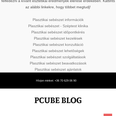
felfedezni a kívánt esztétikai eredmények elérése érdekében. Kattints
az alábbi linkekre, hogy többet megtudj!
Plasztikai sebészet információk
Plasztikai sebészet - Széptest klinika
Plasztikai sebészet időpontkérés
Plasztikai sebészet kezelések
Plasztikai sebészet konzultáció
Plasztikai sebészet lehetőségek
Plasztikai sebészet szolgáltatások
Plasztikai sebészet beavatkozások
Plasztikai sebészet ajánlatok
Hívjon minket: +36 70 629 06 90