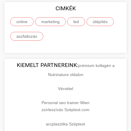
CIMKÉK
online
marketing
led
útépítés
aszfaltozás
KIEMELT PARTNEREINK:
prémium kollagén a
Nutrinature oldalon
Vérvétel
Personal seo trainer Wien
zsírleszívás Széptest.com
arcplasztika Széptest