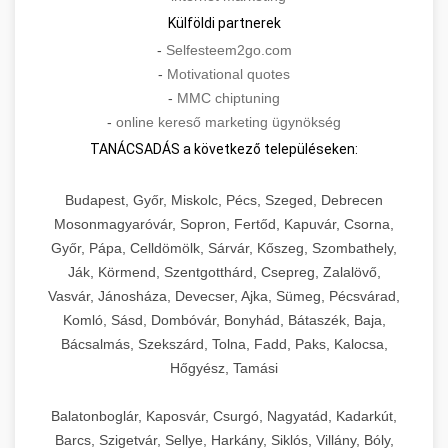
Külföldi partnerek
-
Selfesteem2go.com
-
Motivational quotes
-
MMC chiptuning
-
online kereső marketing ügynökség
TANÁCSADÁS a következő településeken:
Budapest, Győr, Miskolc, Pécs, Szeged, Debrecen
Mosonmagyaróvár, Sopron, Fertőd, Kapuvár, Csorna,
Győr, Pápa, Celldömölk, Sárvár, Kőszeg, Szombathely,
Ják, Körmend, Szentgotthárd, Csepreg, Zalalövő,
Vasvár, Jánosháza, Devecser, Ajka, Sümeg, Pécsvárad,
Komló, Sásd, Dombóvár, Bonyhád, Bátaszék, Baja,
Bácsalmás, Szekszárd, Tolna, Fadd, Paks, Kalocsa,
Hőgyész, Tamási
Balatonboglár, Kaposvár, Csurgó, Nagyatád, Kadarkút,
Barcs, Szigetvár, Sellye, Harkány, Siklós, Villány, Bóly,