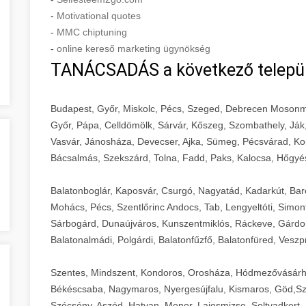
-
Motivational quotes
-
MMC chiptuning
-
online kereső marketing ügynökség
TANÁCSADÁS a következő telepü
Budapest, Győr, Miskolc, Pécs, Szeged, Debrecen Mosonm
Győr, Pápa, Celldömölk, Sárvár, Kőszeg, Szombathely, Ják
Vasvár, Jánosháza, Devecser, Ajka, Sümeg, Pécsvárad, Ko
Bácsalmás, Szekszárd, Tolna, Fadd, Paks, Kalocsa, Hőgyé
Balatonboglár, Kaposvár, Csurgó, Nagyatád, Kadarkút, Barcs,
Mohács, Pécs, Szentlőrinc Andocs, Tab, Lengyeltóti, Simont
Sárbogárd, Dunaújváros, Kunszentmiklós, Ráckeve, Gárdony
Balatonalmádi, Polgárdi, Balatonfűzfő, Balatonfüred, Veszp
Szentes, Mindszent, Kondoros, Orosháza, Hódmezővásárh
Békéscsaba, Nagymaros, Nyergesújfalu, Kismaros, Göd,Sz
Szécsény, Aszód, Hatvan, Monor, Lajosmizse, Soltvadkert, 