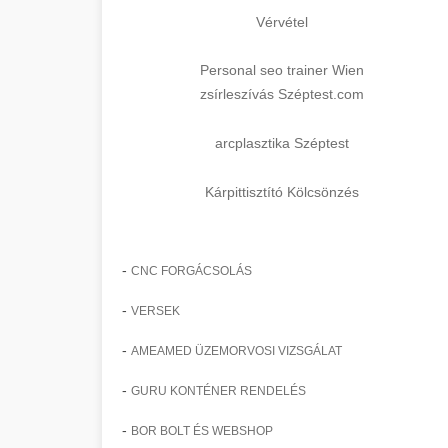
Vérvétel
Personal seo trainer Wien
zsírleszívás Széptest.com
arcplasztika Széptest
Kárpittisztító Kölcsönzés
-
CNC FORGÁCSOLÁS
-
VERSEK
-
AMEAMED ÜZEMORVOSI VIZSGÁLAT
-
GURU KONTÉNER RENDELÉS
-
BOR BOLT ÉS WEBSHOP