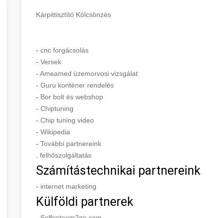
Kárpittisztító Kölcsönzés
-
cnc forgácsolás
-
Versek
-
Ameamed üzemorvosi vizsgálat
-
Guru konténer rendelés
-
Bor bolt és webshop
-
Chiptuning
-
Chip tuning video
-
Wikipedia
-
További partnereink
.
felhőszolgáltatás
Számítástechnikai partnereink
-
internet marketing
Külföldi partnerek
-
Selfesteem2go.com