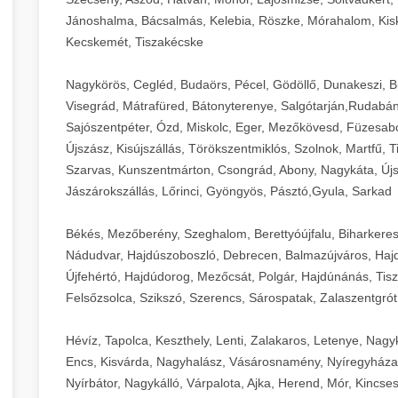
Jánoshalma, Bácsalmás, Kelebia, Röszke, Mórahalom, Kisk
Kecskemét, Tiszakécske
Nagykörös, Cegléd, Budaörs, Pécel, Gödöllő, Dunakeszi, 
Visegrád, Mátrafüred, Bátonyterenye, Salgótarján,Rudabán
Sajószentpéter, Ózd, Miskolc, Eger, Mezőkövesd, Füzesabo
Újszász, Kisújszállás, Törökszentmiklós, Szolnok, Martfű,
Szarvas, Kunszentmárton, Csongrád, Abony, Nagykáta, Újs
Jászárokszállás, Lőrinci, Gyöngyös, Pásztó,Gyula, Sarkad
Békés, Mezőberény, Szeghalom, Berettyóújfalu, Biharkere
Nádudvar, Hajdúszoboszló, Debrecen, Balmazújváros, Haj
Újfehértó, Hajdúdorog, Mezőcsát, Polgár, Hajdúnánás, Tisza
Felsőzsolca, Szikszó, Szerencs, Sárospatak, Zalaszentgrót
Hévíz, Tapolca, Keszthely, Lenti, Zalakaros, Letenye, Nagy
Encs, Kisvárda, Nagyhalász, Vásárosnamény, Nyíregyháza
Nyírbátor, Nagykálló, Várpalota, Ajka, Herend, Mór, Kincse