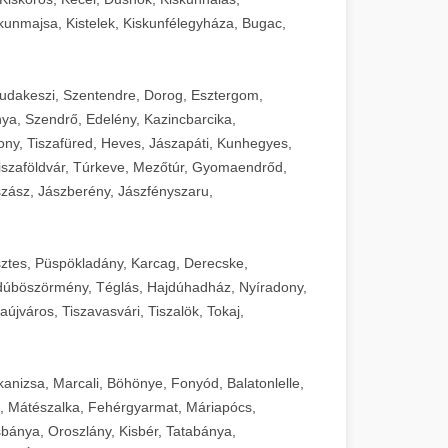
unmajsa, Kistelek, Kiskunfélegyháza, Bugac,
Budakeszi, Szentendre, Dorog, Esztergom,
ya, Szendrő, Edelény, Kazincbarcika,
ny, Tiszafüred, Heves, Jászapáti, Kunhegyes,
 Tiszaföldvár, Túrkeve, Mezőtúr, Gyomaendrőd,
zász, Jászberény, Jászfényszaru,
sztes, Püspökladány, Karcag, Derecske,
dúböszörmény, Téglás, Hajdúhadház, Nyíradony,
újváros, Tiszavasvári, Tiszalök, Tokaj,
kanizsa, Marcali, Böhönye, Fonyód, Balatonlelle,
, Mátészalka, Fehérgyarmat, Máriapócs,
sbánya, Oroszlány, Kisbér, Tatabánya,