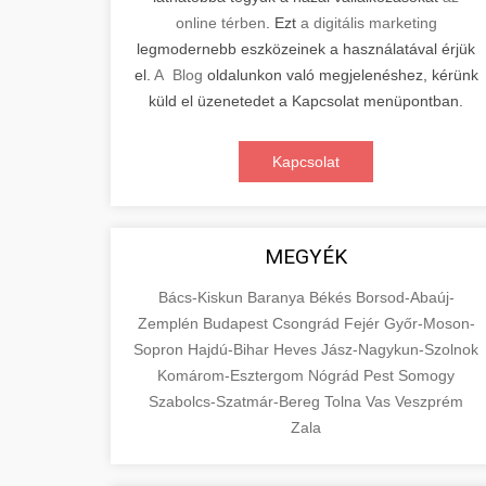
online térben
. Ezt
a digitális marketing
legmodernebb eszközeinek a használatával érjük
el.
A Blog
oldalunkon való megjelenéshez, kérünk
küld el üzenetedet a Kapcsolat menüpontban.
Kapcsolat
MEGYÉK
Bács-Kiskun
Baranya
Békés
Borsod-Abaúj-
Zemplén
Budapest
Csongrád
Fejér
Győr-Moson-
Sopron
Hajdú-Bihar
Heves
Jász-Nagykun-Szolnok
Komárom-Esztergom
Nógrád
Pest
Somogy
Szabolcs-Szatmár-Bereg
Tolna
Vas
Veszprém
Zala