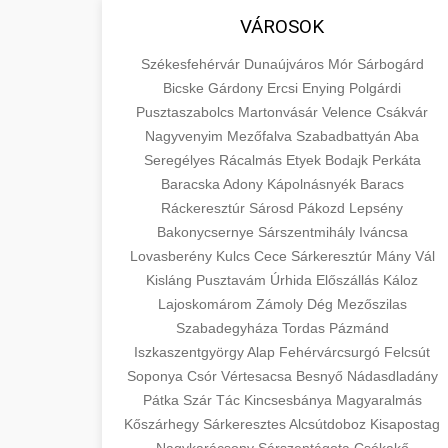
VÁROSOK
Székesfehérvár
Dunaújváros
Mór
Sárbogárd
Bicske
Gárdony
Ercsi
Enying
Polgárdi
Pusztaszabolcs
Martonvásár
Velence
Csákvár
Nagyvenyim
Mezőfalva
Szabadbattyán
Aba
Seregélyes
Rácalmás
Etyek
Bodajk
Perkáta
Baracska
Adony
Kápolnásnyék
Baracs
Ráckeresztúr
Sárosd
Pákozd
Lepsény
Bakonycsernye
Sárszentmihály
Iváncsa
Lovasberény
Kulcs
Cece
Sárkeresztúr
Mány
Vál
Kisláng
Pusztavám
Úrhida
Előszállás
Káloz
Lajoskomárom
Zámoly
Dég
Mezőszilas
Szabadegyháza
Tordas
Pázmánd
Iszkaszentgyörgy
Alap
Fehérvárcsurgó
Felcsút
Soponya
Csór
Vértesacsa
Besnyő
Nádasdladány
Pátka
Szár
Tác
Kincsesbánya
Magyaralmás
Kőszárhegy
Sárkeresztes
Alcsútdoboz
Kisapostag