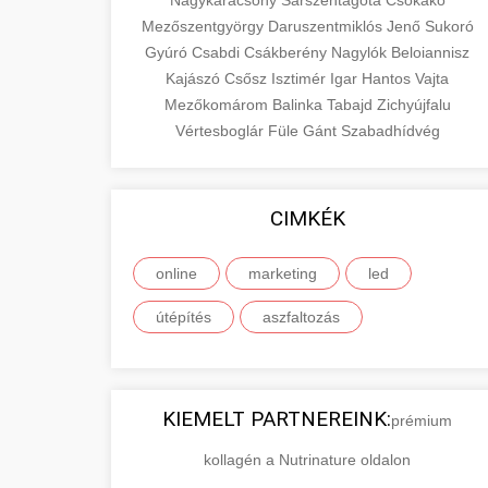
Nagykarácsony
Sárszentágota
Csókakő
Mezőszentgyörgy
Daruszentmiklós
Jenő
Sukoró
Gyúró
Csabdi
Csákberény
Nagylók
Beloiannisz
Kajászó
Csősz
Isztimér
Igar
Hantos
Vajta
Mezőkomárom
Balinka
Tabajd
Zichyújfalu
Vértesboglár
Füle
Gánt
Szabadhídvég
CIMKÉK
online
marketing
led
útépítés
aszfaltozás
KIEMELT PARTNEREINK:
prémium
kollagén a Nutrinature oldalon