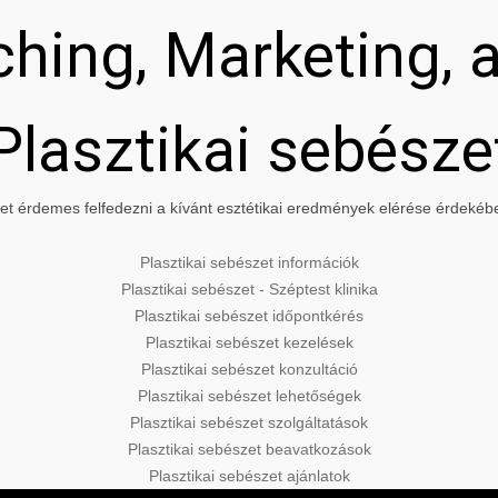
hing, Marketing, a
Plasztikai sebésze
t érdemes felfedezni a kívánt esztétikai eredmények elérése érdekében
Plasztikai sebészet információk
Plasztikai sebészet - Széptest klinika
Plasztikai sebészet időpontkérés
Plasztikai sebészet kezelések
Plasztikai sebészet konzultáció
Plasztikai sebészet lehetőségek
Plasztikai sebészet szolgáltatások
Plasztikai sebészet beavatkozások
Plasztikai sebészet ajánlatok