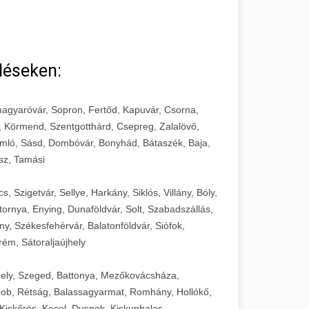
léseken:
agyaróvár, Sopron, Fertőd, Kapuvár, Csorna,
, Körmend, Szentgotthárd, Csepreg, Zalalövő,
mló, Sásd, Dombóvár, Bonyhád, Bátaszék, Baja,
sz, Tamási
 Szigetvár, Sellye, Harkány, Siklós, Villány, Bóly,
ornya, Enying, Dunaföldvár, Solt, Szabadszállás,
, Székesfehérvár, Balatonföldvár, Siófok,
rém, Sátoraljaújhely
ely, Szeged, Battonya, Mezőkovácsháza,
ob, Rétság, Balassagyarmat, Romhány, Hollókő,
Kiskőrös, Kecel, Dusnok, Kiskunhalas,