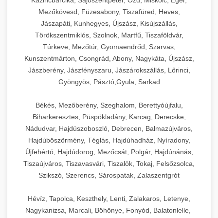
Kazincbarcika, Sajószentpéter, Ózd, Miskolc, Eger,
Mezőkövesd, Füzesabony, Tiszafüred, Heves,
Jászapáti, Kunhegyes, Újszász, Kisújszállás,
Törökszentmiklós, Szolnok, Martfű, Tiszaföldvár,
Túrkeve, Mezőtúr, Gyomaendrőd, Szarvas,
Kunszentmárton, Csongrád, Abony, Nagykáta, Újszász,
Jászberény, Jászfényszaru, Jászárokszállás, Lőrinci,
Gyöngyös, Pásztó,Gyula, Sarkad
Békés, Mezőberény, Szeghalom, Berettyóújfalu,
Biharkeresztes, Püspökladány, Karcag, Derecske,
Nádudvar, Hajdúszoboszló, Debrecen, Balmazújváros,
Hajdúböszörmény, Téglás, Hajdúhadház, Nyíradony,
Újfehértó, Hajdúdorog, Mezőcsát, Polgár, Hajdúnánás,
Tiszaújváros, Tiszavasvári, Tiszalök, Tokaj, Felsőzsolca,
Szikszó, Szerencs, Sárospatak, Zalaszentgrót
Hévíz, Tapolca, Keszthely, Lenti, Zalakaros, Letenye,
Nagykanizsa, Marcali, Böhönye, Fonyód, Balatonlelle,