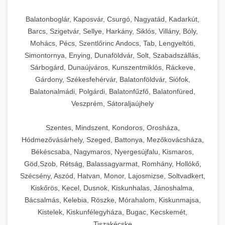
Balatonboglár, Kaposvár, Csurgó, Nagyatád, Kadarkút,
Barcs, Szigetvár, Sellye, Harkány, Siklós, Villány, Bóly,
Mohács, Pécs, Szentlőrinc Andocs, Tab, Lengyeltóti,
Simontornya, Enying, Dunaföldvár, Solt, Szabadszállás,
Sárbogárd, Dunaújváros, Kunszentmiklós, Ráckeve,
Gárdony, Székesfehérvár, Balatonföldvár, Siófok,
Balatonalmádi, Polgárdi, Balatonfűzfő, Balatonfüred,
Veszprém, Sátoraljaújhely
Szentes, Mindszent, Kondoros, Orosháza,
Hódmezővásárhely, Szeged, Battonya, Mezőkovácsháza,
Békéscsaba, Nagymaros, Nyergesújfalu, Kismaros,
Göd,Szob, Rétság, Balassagyarmat, Romhány, Hollókő,
Szécsény, Aszód, Hatvan, Monor, Lajosmizse, Soltvadkert,
Kiskőrös, Kecel, Dusnok, Kiskunhalas, Jánoshalma,
Bácsalmás, Kelebia, Röszke, Mórahalom, Kiskunmajsa,
Kistelek, Kiskunfélegyháza, Bugac, Kecskemét,
Tiszakécske