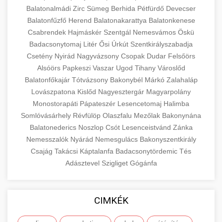
Balatonalmádi
Zirc
Sümeg
Berhida
Pétfürdő
Devecser
Balatonfűzfő
Herend
Balatonakarattya
Balatonkenese
Csabrendek
Hajmáskér
Szentgál
Nemesvámos
Öskü
Badacsonytomaj
Litér
Ősi
Úrkút
Szentkirályszabadja
Csetény
Nyirád
Nagyvázsony
Csopak
Dudar
Felsőörs
Alsóörs
Papkeszi
Vaszar
Ugod
Tihany
Városlőd
Balatonfőkajár
Tótvázsony
Bakonybél
Márkó
Zalahaláp
Lovászpatona
Kislőd
Nagyesztergár
Magyarpolány
Monostorapáti
Pápateszér
Lesencetomaj
Halimba
Somlóvásárhely
Révfülöp
Olaszfalu
Mezőlak
Bakonynána
Balatonederics
Noszlop
Csót
Lesenceistvánd
Zánka
Nemesszalók
Nyárád
Nemesgulács
Bakonyszentkirály
Csajág
Takácsi
Káptalanfa
Badacsonytördemic
Tés
Adásztevel
Szigliget
Gógánfa
CIMKÉK