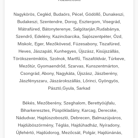
Nagykörös, Cegléd, Budaörs, Pécel, Gödöllő, Dunakeszi,
Budakeszi, Szentendre, Dorog, Esztergom, Visegrád,
Mátrafüred, Bátonyterenye, Salgótarján,Rudabánya,
Szendrő, Edelény, Kazincbarcika, Sajószentpéter, Ózd,
Miskolc, Eger, Mezőkövesd, Füzesabony, Tiszafüred,
Heves, Jászapáti, Kunhegyes, Újszász, Kisújszállás,
Törökszentmiklós, Szolnok, Martfű, Tiszaföldvár, Túrkeve,
Mezőtúr, Gyomaendrőd, Szarvas, Kunszentmárton,
Csongrád, Abony, Nagykáta, Újszász, Jászberény,
Jászfényszaru, Jászárokszállás, Lőrinci, Gyöngyös,
Pásztó,Gyula, Sarkad
Békés, Mezőberény, Szeghalom, Berettyóújfalu,
Biharkeresztes, Püspökladány, Karcag, Derecske,
Nádudvar, Hajdúszoboszló, Debrecen, Balmazújváros,
Hajdúböszörmény, Téglás, Hajdúhadház, Nyíradony,
Újfehértó, Hajdúdorog, Mezőcsát, Polgár, Hajdúnánás,