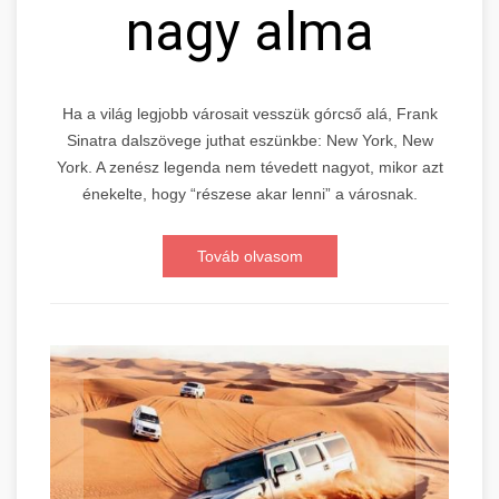
nagy alma
Ha a világ legjobb városait vesszük górcső alá, Frank
Sinatra dalszövege juthat eszünkbe: New York, New
York. A zenész legenda nem tévedett nagyot, mikor azt
énekelte, hogy “részese akar lenni” a városnak.
Továb olvasom