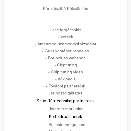
Kárpittisztító Kölcsönzés
-
cnc forgácsolás
-
Versek
-
Ameamed üzemorvosi vizsgálat
-
Guru konténer rendelés
-
Bor bolt és webshop
-
Chiptuning
-
Chip tuning video
-
Wikipedia
-
További partnereink
.
felhőszolgáltatás
Számítástechnikai partnereink
-
internet marketing
Külföldi partnerek
-
Selfesteem2go.com