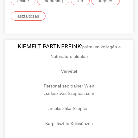
online
marketing
led
útépítés
aszfaltozás
KIEMELT PARTNEREINK:
prémium kollagén a
Nutrinature oldalon
Vérvétel
Personal seo trainer Wien
zsírleszívás Széptest.com
arcplasztika Széptest
Kárpittisztító Kölcsönzés