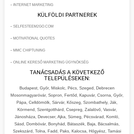
-
INTERNET MARKETING
KÜLFÖLDI PARTNEREK
-
SELFESTEEM2GO.COM
-
MOTIVATIONAL QUOTES
-
MMC CHIPTUNING
-
ONLINE KERESŐ MARKETING ÜGYNÖKSÉG
TANÁCSADÁS A KÖVETKEZŐ
TELEPÜLÉSEKEN:
Budapest, Győr, Miskolc, Pécs, Szeged, Debrecen
Mosonmagyaróvár, Sopron, Fertőd, Kapuvár, Csorna, Győr,
Pápa, Celldömölk, Sárvár, Kőszeg, Szombathely, Ják,
Körmend, Szentgotthárd, Csepreg, Zalalövő, Vasvár,
Jánosháza, Devecser, Ajka, Sümeg, Pécsvárad, Komló,
Sásd, Dombóvár, Bonyhád, Bátaszék, Baja, Bácsalmás,
Szekszárd, Tolna, Fadd, Paks, Kalocsa, Hőgyész, Tamási