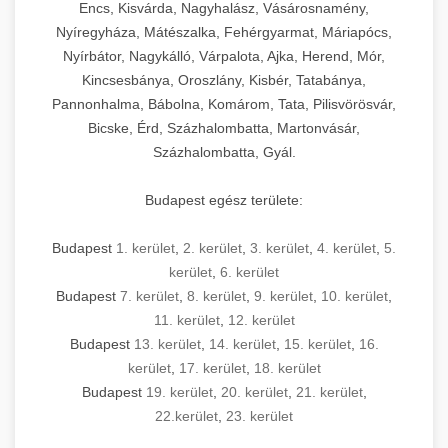
Encs, Kisvárda, Nagyhalász, Vásárosnamény,
Nyíregyháza, Mátészalka, Fehérgyarmat, Máriapócs,
Nyírbátor, Nagykálló, Várpalota, Ajka, Herend, Mór,
Kincsesbánya, Oroszlány, Kisbér, Tatabánya,
Pannonhalma, Bábolna, Komárom, Tata, Pilisvörösvár,
Bicske, Érd, Százhalombatta, Martonvásár,
Százhalombatta, Gyál.
Budapest egész területe:
Budapest
1. kerület
,
2. kerület
,
3. kerület
,
4. kerület
,
5.
kerület
,
6. kerület
Budapest
7. kerület
,
8. kerület
,
9. kerület
,
10. kerület
,
11. kerület
,
12. kerület
Budapest
13. kerület
,
14. kerület
,
15. kerület
,
16.
kerület
,
17. kerület
,
18. kerület
Budapest
19. kerület
,
20. kerület
,
21. kerület
,
22.kerület
,
23. kerület