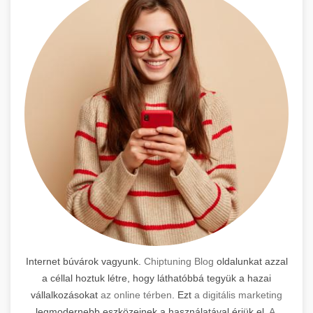
Internet búvárok vagyunk.
Chiptuning Blog
oldalunkat azzal
a céllal hoztuk létre, hogy láthatóbbá tegyük a hazai
vállalkozásokat
az online térben
. Ezt
a digitális marketing
legmodernebb eszközeinek a használatával érjük el.
A