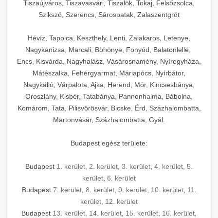
Tiszaújváros, Tiszavasvári, Tiszalök, Tokaj, Felsőzsolca,
Szikszó, Szerencs, Sárospatak, Zalaszentgrót
Hévíz, Tapolca, Keszthely, Lenti, Zalakaros, Letenye,
Nagykanizsa, Marcali, Böhönye, Fonyód, Balatonlelle,
Encs, Kisvárda, Nagyhalász, Vásárosnamény, Nyíregyháza,
Mátészalka, Fehérgyarmat, Máriapócs, Nyírbátor,
Nagykálló, Várpalota, Ajka, Herend, Mór, Kincsesbánya,
Oroszlány, Kisbér, Tatabánya, Pannonhalma, Bábolna,
Komárom, Tata, Pilisvörösvár, Bicske, Érd, Százhalombatta,
Martonvásár, Százhalombatta, Gyál.
Budapest egész területe:
Budapest
1. kerület
,
2. kerület
,
3. kerület
,
4. kerület
,
5.
kerület
,
6. kerület
Budapest
7. kerület
,
8. kerület
,
9. kerület
,
10. kerület
,
11.
kerület
,
12. kerület
Budapest
13. kerület
,
14. kerület
,
15. kerület
,
16. kerület
,