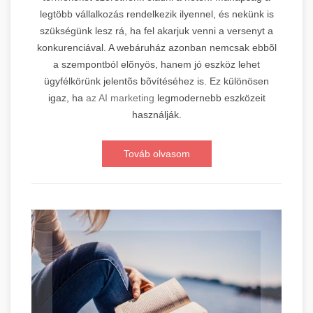
legtöbb vállalkozás rendelkezik ilyennel, és nekünk is
szükségünk lesz rá, ha fel akarjuk venni a versenyt a
konkurenciával. A webáruház azonban nemcsak ebbõl
a szempontból elõnyös, hanem jó eszköz lehet
ügyfélkörünk jelentõs bõvítéséhez is. Ez különösen
igaz, ha
az AI marketing
legmodernebb eszközeit
használják.
Továb olvasom