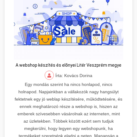
A webshop készítés és elõnyei Litér Veszprém megye
Írta: Kovács Dorina
Egy mondás szerint ha nincs honlapod, nincs
holnapod. Napjainkban a vállakozók nagy hangsúlyt
fektetnek egy jó weblap készítésére, mûködtetésére, és
ennek meghatározó része a webshop is, hiszen az
emberek szívesebben vásárolnak az interneten, mint
az üzletekben. Többek között ezért sem tudjuk
megkerülni, hogy legyen egy webshopunk, ha
termékeket szeretnénk eladni a neten. Manapság a