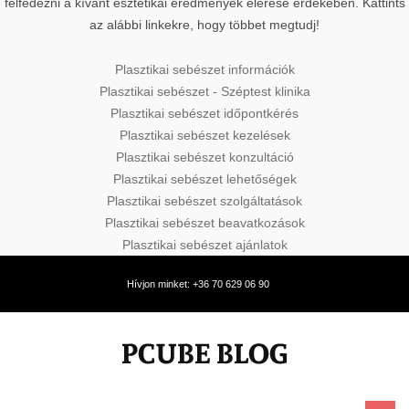
felfedezni a kívánt esztétikai eredmények elérése érdekében. Kattints
az alábbi linkekre, hogy többet megtudj!
Plasztikai sebészet információk
Plasztikai sebészet - Széptest klinika
Plasztikai sebészet időpontkérés
Plasztikai sebészet kezelések
Plasztikai sebészet konzultáció
Plasztikai sebészet lehetőségek
Plasztikai sebészet szolgáltatások
Plasztikai sebészet beavatkozások
Plasztikai sebészet ajánlatok
Hívjon minket: +36 70 629 06 90