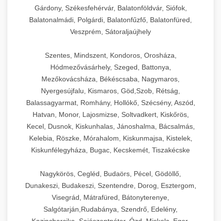
Gárdony, Székesfehérvár, Balatonföldvár, Siófok,
Balatonalmádi, Polgárdi, Balatonfűzfő, Balatonfüred,
Veszprém, Sátoraljaújhely
Szentes, Mindszent, Kondoros, Orosháza,
Hódmezővásárhely, Szeged, Battonya,
Mezőkovácsháza, Békéscsaba, Nagymaros,
Nyergesújfalu, Kismaros, Göd,Szob, Rétság,
Balassagyarmat, Romhány, Hollókő, Szécsény, Aszód,
Hatvan, Monor, Lajosmizse, Soltvadkert, Kiskőrös,
Kecel, Dusnok, Kiskunhalas, Jánoshalma, Bácsalmás,
Kelebia, Röszke, Mórahalom, Kiskunmajsa, Kistelek,
Kiskunfélegyháza, Bugac, Kecskemét, Tiszakécske
Nagykörös, Cegléd, Budaörs, Pécel, Gödöllő,
Dunakeszi, Budakeszi, Szentendre, Dorog, Esztergom,
Visegrád, Mátrafüred, Bátonyterenye,
Salgótarján,Rudabánya, Szendrő, Edelény,