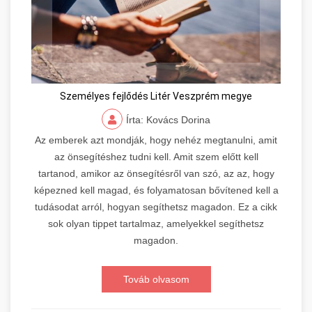
Személyes fejlődés Litér Veszprém megye
Írta: Kovács Dorina
Az emberek azt mondják, hogy nehéz megtanulni, amit
az önsegítéshez tudni kell. Amit szem előtt kell
tartanod, amikor az önsegítésről van szó, az az, hogy
képezned kell magad, és folyamatosan bővítened kell a
tudásodat arról, hogyan segíthetsz magadon. Ez a cikk
sok olyan tippet tartalmaz, amelyekkel segíthetsz
magadon.
Továb olvasom