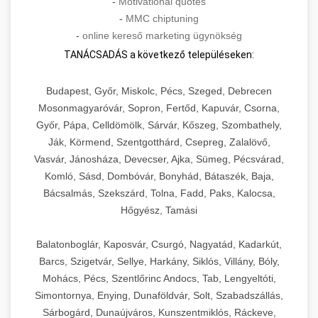
-
Motivational quotes
-
MMC chiptuning
-
online kereső marketing ügynökség
TANÁCSADÁS a következő településeken:
Budapest, Győr, Miskolc, Pécs, Szeged, Debrecen
Mosonmagyaróvár, Sopron, Fertőd, Kapuvár, Csorna,
Győr, Pápa, Celldömölk, Sárvár, Kőszeg, Szombathely,
Ják, Körmend, Szentgotthárd, Csepreg, Zalalövő,
Vasvár, Jánosháza, Devecser, Ajka, Sümeg, Pécsvárad,
Komló, Sásd, Dombóvár, Bonyhád, Bátaszék, Baja,
Bácsalmás, Szekszárd, Tolna, Fadd, Paks, Kalocsa,
Hőgyész, Tamási
Balatonboglár, Kaposvár, Csurgó, Nagyatád, Kadarkút,
Barcs, Szigetvár, Sellye, Harkány, Siklós, Villány, Bóly,
Mohács, Pécs, Szentlőrinc Andocs, Tab, Lengyeltóti,
Simontornya, Enying, Dunaföldvár, Solt, Szabadszállás,
Sárbogárd, Dunaújváros, Kunszentmiklós, Ráckeve,