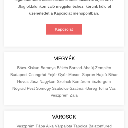
Blog
oldalunkon való megjelenéshez, kérünk küld el
üzenetedet a Kapcsolat menüpontban.
Kapcsolat
MEGYÉK
Bács-Kiskun
Baranya
Békés
Borsod-Abaúj-Zemplén
Budapest
Csongrád
Fejér
Győr-Moson-Sopron
Hajdú-Bihar
Heves
Jász-Nagykun-Szolnok
Komárom-Esztergom
Nógrád
Pest
Somogy
Szabolcs-Szatmár-Bereg
Tolna
Vas
Veszprém
Zala
VÁROSOK
Veszprém
Pápa
Ajka
Várpalota
Tapolca
Balatonfüred