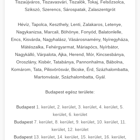
Tiszaújváros, Tiszavasvári, Tiszalök, Tokaj, Felsőzsolca,
Szikszó, Szerencs, Sárospatak, Zalaszentgrót
Hévíz, Tapolca, Keszthely, Lenti, Zalakaros, Letenye,
Nagykanizsa, Marcali, Böhönye, Fonyód, Balatonlelle,
Encs, Kisvárda, Nagyhalász, Vásárosnamény, Nyíregyháza,
Mátészalka, Fehérgyarmat, Máriapócs, Nyírbátor,
Nagykálló, Várpalota, Ajka, Herend, Mór, Kincsesbánya,
Oroszlány, Kisbér, Tatabánya, Pannonhalma, Bábolna,
Komárom, Tata, Pilisvörösvár, Bicske, Érd, Százhalombatta,
Martonvásár, Százhalombatta, Gyál.
Budapest egész területe:
Budapest
1. kerület
,
2. kerület
,
3. kerület
,
4. kerület
,
5.
kerület
,
6. kerület
Budapest
7. kerület
,
8. kerület
,
9. kerület
,
10. kerület
,
11.
kerület
,
12. kerület
Budapest
13. kerület
,
14. kerület
,
15. kerület
,
16. kerület
,