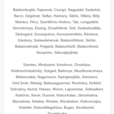
Balatonboglár, Kaposvár, Csurgó, Nagyatád, Kadarkút,
Barcs, Szigetvár, Sellye, Harkány, Siklós, Villány, Bóly,
Mohács, Pécs, Szentlőrinc Andocs, Tab, Lengyeltóti,
Simontornya, Enying, Dunaföldvár, Solt, Szabadszállás,
Sárbogárd, Dunaújváros, Kunszentmiklós, Ráckeve,
Gárdony, Székesfehérvár, Balatonföldvár, Siófok,
Balatonalmádi, Polgárdi, Balatonfűzfő, Balatonfüred,
Veszprém, Sátoraljaújhely
Szentes, Mindszent, Kondoros, Orosháza,
Hódmezővásárhely, Szeged, Battonya, Mezőkovácsháza,
Békéscsaba, Nagymaros, Nyergesújfalu, Kismaros,
Göd,Szob, Rétság, Balassagyarmat, Romhány, Hollókő,
Szécsény, Aszód, Hatvan, Monor, Lajosmizse, Soltvadkert,
Kiskőrös, Kecel, Dusnok, Kiskunhalas, Jánoshalma,
Bácsalmás, Kelebia, Röszke, Mórahalom, Kiskunmajsa,
Kistelek, Kiskunfélegyháza, Bugac, Kecskemét,
Tiszakécske