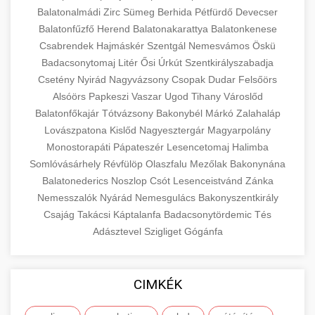
Balatonalmádi
Zirc
Sümeg
Berhida
Pétfürdő
Devecser
Balatonfűzfő
Herend
Balatonakarattya
Balatonkenese
Csabrendek
Hajmáskér
Szentgál
Nemesvámos
Öskü
Badacsonytomaj
Litér
Ősi
Úrkút
Szentkirályszabadja
Csetény
Nyirád
Nagyvázsony
Csopak
Dudar
Felsőörs
Alsóörs
Papkeszi
Vaszar
Ugod
Tihany
Városlőd
Balatonfőkajár
Tótvázsony
Bakonybél
Márkó
Zalahaláp
Lovászpatona
Kislőd
Nagyesztergár
Magyarpolány
Monostorapáti
Pápateszér
Lesencetomaj
Halimba
Somlóvásárhely
Révfülöp
Olaszfalu
Mezőlak
Bakonynána
Balatonederics
Noszlop
Csót
Lesenceistvánd
Zánka
Nemesszalók
Nyárád
Nemesgulács
Bakonyszentkirály
Csajág
Takácsi
Káptalanfa
Badacsonytördemic
Tés
Adásztevel
Szigliget
Gógánfa
CIMKÉK