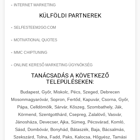
-
INTERNET MARKETING
KÜLFÖLDI PARTNEREK
-
SELFESTEEM2GO.COM
-
MOTIVATIONAL QUOTES
-
MMC CHIPTUNING
-
ONLINE KERESŐ MARKETING ÜGYNÖKSÉG
TANÁCSADÁS A KÖVETKEZŐ
TELEPÜLÉSEKEN:
Budapest, Győr, Miskolc, Pécs, Szeged, Debrecen
Mosonmagyaróvár, Sopron, Fertőd, Kapuvár, Csorna, Győr,
Pápa, Celldömölk, Sárvár, Kőszeg, Szombathely, Ják,
Körmend, Szentgotthárd, Csepreg, Zalalövő, Vasvár,
Jánosháza, Devecser, Ajka, Sümeg, Pécsvárad, Komló,
Sásd, Dombóvár, Bonyhád, Bátaszék, Baja, Bácsalmás,
Szekszárd, Tolna, Fadd, Paks, Kalocsa, Hőgyész, Tamási