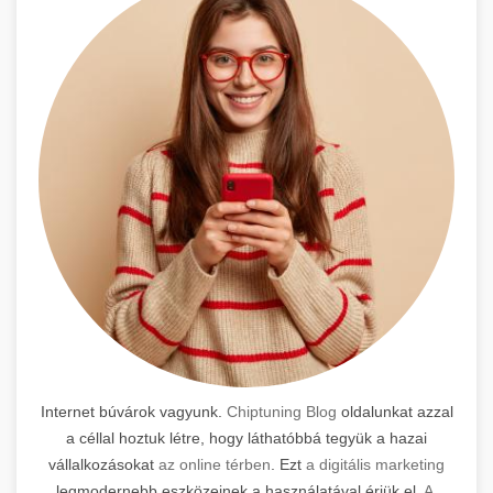
Internet búvárok vagyunk.
Chiptuning Blog
oldalunkat azzal
a céllal hoztuk létre, hogy láthatóbbá tegyük a hazai
vállalkozásokat
az online térben
. Ezt
a digitális marketing
legmodernebb eszközeinek a használatával érjük el.
A