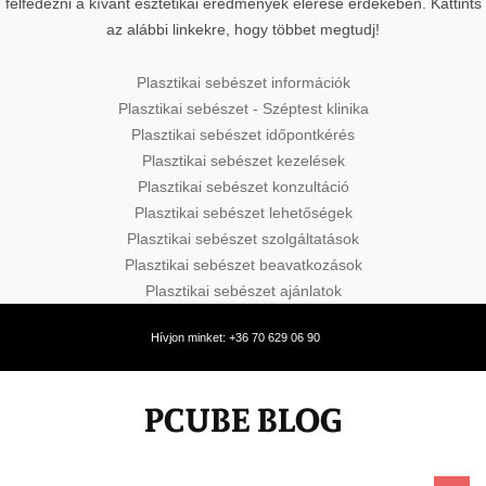
felfedezni a kívánt esztétikai eredmények elérése érdekében. Kattints
az alábbi linkekre, hogy többet megtudj!
Plasztikai sebészet információk
Plasztikai sebészet - Széptest klinika
Plasztikai sebészet időpontkérés
Plasztikai sebészet kezelések
Plasztikai sebészet konzultáció
Plasztikai sebészet lehetőségek
Plasztikai sebészet szolgáltatások
Plasztikai sebészet beavatkozások
Plasztikai sebészet ajánlatok
Hívjon minket: +36 70 629 06 90