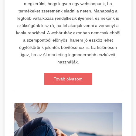
megkerülni, hogy legyen egy webshopunk, ha
termékeket szeretnénk eladni a neten. Manapság a
legtöbb vállalkozás rendelkezik ilyennel, és nekünk is
szükségünk lesz rá, ha fel akarjuk venni a versenyt a
konkurenciával. A webáruház azonban nemcsak ebbõl
a szempontból elõnyös, hanem jó eszköz lehet
ügyfélkörünk jelentõs bõvítéséhez is. Ez különösen
igaz, ha
az AI marketing
legmodernebb eszközeit
használják.
Továb olvasom