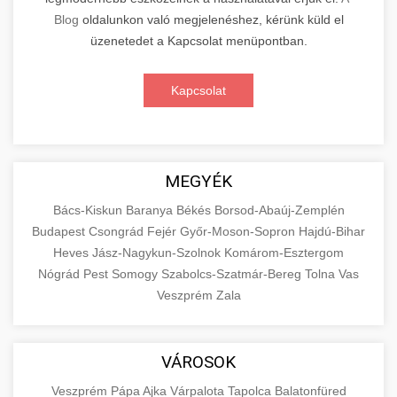
Blog
oldalunkon való megjelenéshez, kérünk küld el
üzenetedet a Kapcsolat menüpontban.
Kapcsolat
MEGYÉK
Bács-Kiskun
Baranya
Békés
Borsod-Abaúj-Zemplén
Budapest
Csongrád
Fejér
Győr-Moson-Sopron
Hajdú-Bihar
Heves
Jász-Nagykun-Szolnok
Komárom-Esztergom
Nógrád
Pest
Somogy
Szabolcs-Szatmár-Bereg
Tolna
Vas
Veszprém
Zala
VÁROSOK
Veszprém
Pápa
Ajka
Várpalota
Tapolca
Balatonfüred