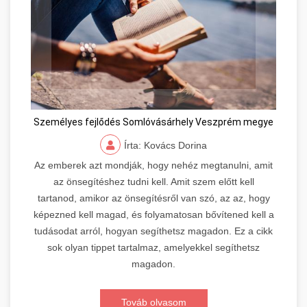
Személyes fejlődés Somlóvásárhely Veszprém megye
Írta: Kovács Dorina
Az emberek azt mondják, hogy nehéz megtanulni, amit
az önsegítéshez tudni kell. Amit szem előtt kell
tartanod, amikor az önsegítésről van szó, az az, hogy
képezned kell magad, és folyamatosan bővítened kell a
tudásodat arról, hogyan segíthetsz magadon. Ez a cikk
sok olyan tippet tartalmaz, amelyekkel segíthetsz
magadon.
Továb olvasom