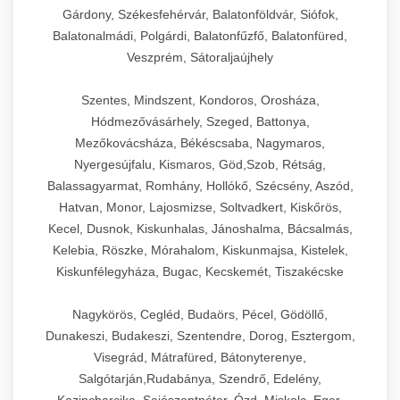
Gárdony, Székesfehérvár, Balatonföldvár, Siófok,
Balatonalmádi, Polgárdi, Balatonfűzfő, Balatonfüred,
Veszprém, Sátoraljaújhely
Szentes, Mindszent, Kondoros, Orosháza,
Hódmezővásárhely, Szeged, Battonya,
Mezőkovácsháza, Békéscsaba, Nagymaros,
Nyergesújfalu, Kismaros, Göd,Szob, Rétság,
Balassagyarmat, Romhány, Hollókő, Szécsény, Aszód,
Hatvan, Monor, Lajosmizse, Soltvadkert, Kiskőrös,
Kecel, Dusnok, Kiskunhalas, Jánoshalma, Bácsalmás,
Kelebia, Röszke, Mórahalom, Kiskunmajsa, Kistelek,
Kiskunfélegyháza, Bugac, Kecskemét, Tiszakécske
Nagykörös, Cegléd, Budaörs, Pécel, Gödöllő,
Dunakeszi, Budakeszi, Szentendre, Dorog, Esztergom,
Visegrád, Mátrafüred, Bátonyterenye,
Salgótarján,Rudabánya, Szendrő, Edelény,