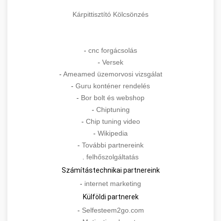
Kárpittisztító Kölcsönzés
-
cnc forgácsolás
-
Versek
-
Ameamed üzemorvosi vizsgálat
-
Guru konténer rendelés
-
Bor bolt és webshop
-
Chiptuning
-
Chip tuning video
-
Wikipedia
-
További partnereink
.
felhőszolgáltatás
Számítástechnikai partnereink
-
internet marketing
Külföldi partnerek
-
Selfesteem2go.com