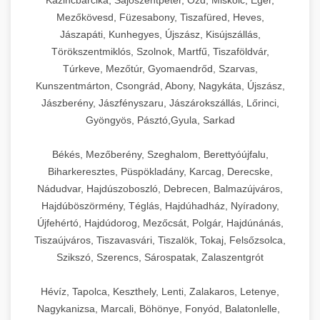
Kazincbarcika, Sajószentpéter, Ózd, Miskolc, Eger,
Mezőkövesd, Füzesabony, Tiszafüred, Heves,
Jászapáti, Kunhegyes, Újszász, Kisújszállás,
Törökszentmiklós, Szolnok, Martfű, Tiszaföldvár,
Túrkeve, Mezőtúr, Gyomaendrőd, Szarvas,
Kunszentmárton, Csongrád, Abony, Nagykáta, Újszász,
Jászberény, Jászfényszaru, Jászárokszállás, Lőrinci,
Gyöngyös, Pásztó,Gyula, Sarkad
Békés, Mezőberény, Szeghalom, Berettyóújfalu,
Biharkeresztes, Püspökladány, Karcag, Derecske,
Nádudvar, Hajdúszoboszló, Debrecen, Balmazújváros,
Hajdúböszörmény, Téglás, Hajdúhadház, Nyíradony,
Újfehértó, Hajdúdorog, Mezőcsát, Polgár, Hajdúnánás,
Tiszaújváros, Tiszavasvári, Tiszalök, Tokaj, Felsőzsolca,
Szikszó, Szerencs, Sárospatak, Zalaszentgrót
Hévíz, Tapolca, Keszthely, Lenti, Zalakaros, Letenye,
Nagykanizsa, Marcali, Böhönye, Fonyód, Balatonlelle,