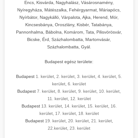
Encs, Kisvárda, Nagyhalász, Vásárosnamény,
Nyíregyháza, Mátészalka, Fehérgyarmat, Máriapócs,
Nyírbátor, Nagykálló, Várpalota, Ajka, Herend, Mór,
Kincsesbánya, Oroszlány, Kisbér, Tatabánya,
Pannonhalma, Bábolna, Komárom, Tata, Pilisvörösvár,
Bicske, Érd, Százhalombatta, Martonvásár,
Százhalombatta, Gyál.
Budapest egész területe:
Budapest
1. kerület
,
2. kerület
,
3. kerület
,
4. kerület
,
5.
kerület
,
6. kerület
Budapest
7. kerület
,
8. kerület
,
9. kerület
,
10. kerület
,
11. kerület
,
12. kerület
Budapest
13. kerület
,
14. kerület
,
15. kerület
,
16.
kerület
,
17. kerület
,
18. kerület
Budapest
19. kerület
,
20. kerület
,
21. kerület
,
22.kerület
,
23. kerület