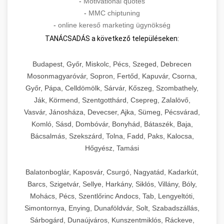
-
Motivational quotes
-
MMC chiptuning
-
online kereső marketing ügynökség
TANÁCSADÁS a következő településeken:
Budapest, Győr, Miskolc, Pécs, Szeged, Debrecen
Mosonmagyaróvár, Sopron, Fertőd, Kapuvár, Csorna,
Győr, Pápa, Celldömölk, Sárvár, Kőszeg, Szombathely,
Ják, Körmend, Szentgotthárd, Csepreg, Zalalövő,
Vasvár, Jánosháza, Devecser, Ajka, Sümeg, Pécsvárad,
Komló, Sásd, Dombóvár, Bonyhád, Bátaszék, Baja,
Bácsalmás, Szekszárd, Tolna, Fadd, Paks, Kalocsa,
Hőgyész, Tamási
Balatonboglár, Kaposvár, Csurgó, Nagyatád, Kadarkút,
Barcs, Szigetvár, Sellye, Harkány, Siklós, Villány, Bóly,
Mohács, Pécs, Szentlőrinc Andocs, Tab, Lengyeltóti,
Simontornya, Enying, Dunaföldvár, Solt, Szabadszállás,
Sárbogárd, Dunaújváros, Kunszentmiklós, Ráckeve,