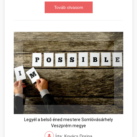
Továb olvasom
Legyél a belső éned mestere Somlóvásárhely
Veszprém megye
Írta: Kovács Dorina