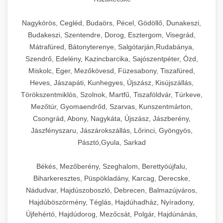
Nagykörös, Cegléd, Budaörs, Pécel, Gödöllő, Dunakeszi,
Budakeszi, Szentendre, Dorog, Esztergom, Visegrád,
Mátrafüred, Bátonyterenye, Salgótarján,Rudabánya,
Szendrő, Edelény, Kazincbarcika, Sajószentpéter, Ózd,
Miskolc, Eger, Mezőkövesd, Füzesabony, Tiszafüred,
Heves, Jászapáti, Kunhegyes, Újszász, Kisújszállás,
Törökszentmiklós, Szolnok, Martfű, Tiszaföldvár, Túrkeve,
Mezőtúr, Gyomaendrőd, Szarvas, Kunszentmárton,
Csongrád, Abony, Nagykáta, Újszász, Jászberény,
Jászfényszaru, Jászárokszállás, Lőrinci, Gyöngyös,
Pásztó,Gyula, Sarkad
Békés, Mezőberény, Szeghalom, Berettyóújfalu,
Biharkeresztes, Püspökladány, Karcag, Derecske,
Nádudvar, Hajdúszoboszló, Debrecen, Balmazújváros,
Hajdúböszörmény, Téglás, Hajdúhadház, Nyíradony,
Újfehértó, Hajdúdorog, Mezőcsát, Polgár, Hajdúnánás,