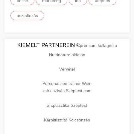
online
marketing
led
útépítés
aszfaltozás
KIEMELT PARTNEREINK:
prémium kollagén a
Nutrinature oldalon
Vérvétel
Personal seo trainer Wien
zsírleszívás Széptest.com
arcplasztika Széptest
Kárpittisztító Kölcsönzés