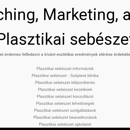
hing, Marketing, a
Plasztikai sebésze
t érdemes felfedezni a kívánt esztétikai eredmények elérése érdekében
Plasztikai sebészet információk
Plasztikai sebészet - Széptest klinika
Plasztikai sebészet időpontkérés
Plasztikai sebészet kezelések
Plasztikai sebészet konzultáció
Plasztikai sebészet lehetőségek
Plasztikai sebészet szolgáltatások
Plasztikai sebészet beavatkozások
Plasztikai sebészet ajánlatok