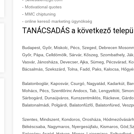
-
Motivational quotes
-
MMC chiptuning
-
online kereső marketing ügynökség
TANÁCSADÁS a következő telepü
Budapest, Győr, Miskolc, Pécs, Szeged, Debrecen Mosonm
Győr, Pápa, Celldömölk, Sárvár, Kőszeg, Szombathely, Ják
Vasvár, Jánosháza, Devecser, Ajka, Sümeg, Pécsvárad, Ko
Bácsalmás, Szekszárd, Tolna, Fadd, Paks, Kalocsa, Hőgyé
Balatonboglár, Kaposvár, Csurgó, Nagyatád, Kadarkút, Barcs,
Mohács, Pécs, Szentlőrinc Andocs, Tab, Lengyeltóti, Simont
Sárbogárd, Dunaújváros, Kunszentmiklós, Ráckeve, Gárdony
Balatonalmádi, Polgárdi, Balatonfűzfő, Balatonfüred, Veszp
Szentes, Mindszent, Kondoros, Orosháza, Hódmezővásárh
Békéscsaba, Nagymaros, Nyergesújfalu, Kismaros, Göd,Sz
Szécsény, Aszód, Hatvan, Monor, Lajosmizse, Soltvadkert, 