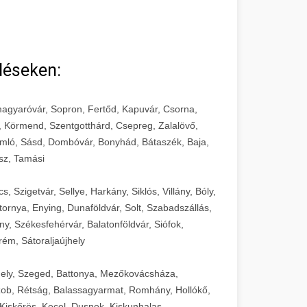
léseken:
agyaróvár, Sopron, Fertőd, Kapuvár, Csorna,
, Körmend, Szentgotthárd, Csepreg, Zalalövő,
mló, Sásd, Dombóvár, Bonyhád, Bátaszék, Baja,
sz, Tamási
 Szigetvár, Sellye, Harkány, Siklós, Villány, Bóly,
ornya, Enying, Dunaföldvár, Solt, Szabadszállás,
, Székesfehérvár, Balatonföldvár, Siófok,
rém, Sátoraljaújhely
ely, Szeged, Battonya, Mezőkovácsháza,
ob, Rétság, Balassagyarmat, Romhány, Hollókő,
Kiskőrös, Kecel, Dusnok, Kiskunhalas,