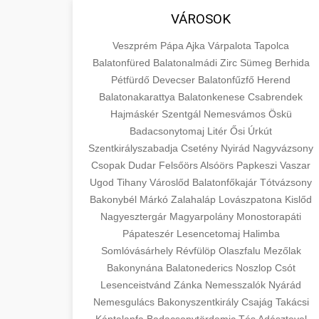
VÁROSOK
Veszprém
Pápa
Ajka
Várpalota
Tapolca
Balatonfüred
Balatonalmádi
Zirc
Sümeg
Berhida
Pétfürdő
Devecser
Balatonfűzfő
Herend
Balatonakarattya
Balatonkenese
Csabrendek
Hajmáskér
Szentgál
Nemesvámos
Öskü
Badacsonytomaj
Litér
Ősi
Úrkút
Szentkirályszabadja
Csetény
Nyirád
Nagyvázsony
Csopak
Dudar
Felsőörs
Alsóörs
Papkeszi
Vaszar
Ugod
Tihany
Városlőd
Balatonfőkajár
Tótvázsony
Bakonybél
Márkó
Zalahaláp
Lovászpatona
Kislőd
Nagyesztergár
Magyarpolány
Monostorapáti
Pápateszér
Lesencetomaj
Halimba
Somlóvásárhely
Révfülöp
Olaszfalu
Mezőlak
Bakonynána
Balatonederics
Noszlop
Csót
Lesenceistvánd
Zánka
Nemesszalók
Nyárád
Nemesgulács
Bakonyszentkirály
Csajág
Takácsi