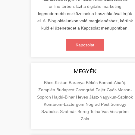
online térben
. Ezt
a digitális marketing
legmodernebb eszközeinek a használatával érjük
el.
A Blog
oldalunkon való megjelenéshez, kérünk
küld el üzenetedet a Kapcsolat menüpontban.
Kapcsolat
MEGYÉK
Bács-Kiskun
Baranya
Békés
Borsod-Abaúj-
Zemplén
Budapest
Csongrád
Fejér
Győr-Moson-
Sopron
Hajdú-Bihar
Heves
Jász-Nagykun-Szolnok
Komárom-Esztergom
Nógrád
Pest
Somogy
Szabolcs-Szatmár-Bereg
Tolna
Vas
Veszprém
Zala