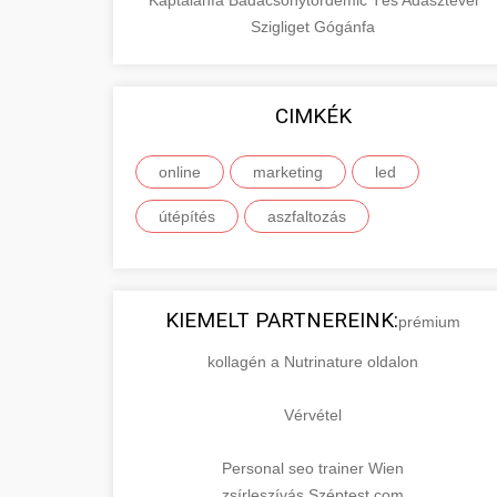
Káptalanfa
Badacsonytördemic
Tés
Adásztevel
Szigliget
Gógánfa
CIMKÉK
online
marketing
led
útépítés
aszfaltozás
KIEMELT PARTNEREINK:
prémium
kollagén a Nutrinature oldalon
Vérvétel
Personal seo trainer Wien
zsírleszívás Széptest.com