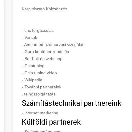
Kárpittisztító Kölcsönzés
-
cnc forgácsolás
-
Versek
-
Ameamed üzemorvosi vizsgálat
-
Guru konténer rendelés
-
Bor bolt és webshop
-
Chiptuning
-
Chip tuning video
-
Wikipedia
-
További partnereink
.
felhőszolgáltatás
Számítástechnikai partnereink
-
internet marketing
Külföldi partnerek
-
Selfesteem2go.com