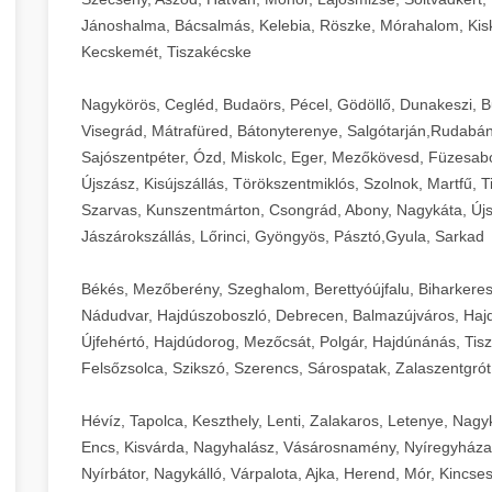
Jánoshalma, Bácsalmás, Kelebia, Röszke, Mórahalom, Kisk
Kecskemét, Tiszakécske
Nagykörös, Cegléd, Budaörs, Pécel, Gödöllő, Dunakeszi, 
Visegrád, Mátrafüred, Bátonyterenye, Salgótarján,Rudabán
Sajószentpéter, Ózd, Miskolc, Eger, Mezőkövesd, Füzesabo
Újszász, Kisújszállás, Törökszentmiklós, Szolnok, Martfű,
Szarvas, Kunszentmárton, Csongrád, Abony, Nagykáta, Újs
Jászárokszállás, Lőrinci, Gyöngyös, Pásztó,Gyula, Sarkad
Békés, Mezőberény, Szeghalom, Berettyóújfalu, Biharkere
Nádudvar, Hajdúszoboszló, Debrecen, Balmazújváros, Haj
Újfehértó, Hajdúdorog, Mezőcsát, Polgár, Hajdúnánás, Tisza
Felsőzsolca, Szikszó, Szerencs, Sárospatak, Zalaszentgrót
Hévíz, Tapolca, Keszthely, Lenti, Zalakaros, Letenye, Nagy
Encs, Kisvárda, Nagyhalász, Vásárosnamény, Nyíregyháza
Nyírbátor, Nagykálló, Várpalota, Ajka, Herend, Mór, Kincse