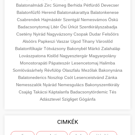
Balatonalmádi
Zirc
Sümeg
Berhida
Pétfürdő
Devecser
Balatonfűzfő
Herend
Balatonakarattya
Balatonkenese
Csabrendek
Hajmáskér
Szentgál
Nemesvámos
Öskü
Badacsonytomaj
Litér
Ősi
Úrkút
Szentkirályszabadja
Csetény
Nyirád
Nagyvázsony
Csopak
Dudar
Felsőörs
Alsóörs
Papkeszi
Vaszar
Ugod
Tihany
Városlőd
Balatonfőkajár
Tótvázsony
Bakonybél
Márkó
Zalahaláp
Lovászpatona
Kislőd
Nagyesztergár
Magyarpolány
Monostorapáti
Pápateszér
Lesencetomaj
Halimba
Somlóvásárhely
Révfülöp
Olaszfalu
Mezőlak
Bakonynána
Balatonederics
Noszlop
Csót
Lesenceistvánd
Zánka
Nemesszalók
Nyárád
Nemesgulács
Bakonyszentkirály
Csajág
Takácsi
Káptalanfa
Badacsonytördemic
Tés
Adásztevel
Szigliget
Gógánfa
CIMKÉK