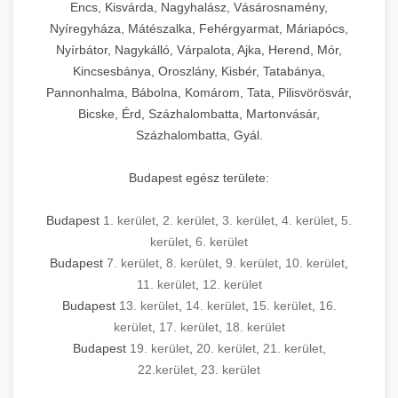
Encs, Kisvárda, Nagyhalász, Vásárosnamény,
Nyíregyháza, Mátészalka, Fehérgyarmat, Máriapócs,
Nyírbátor, Nagykálló, Várpalota, Ajka, Herend, Mór,
Kincsesbánya, Oroszlány, Kisbér, Tatabánya,
Pannonhalma, Bábolna, Komárom, Tata, Pilisvörösvár,
Bicske, Érd, Százhalombatta, Martonvásár,
Százhalombatta, Gyál.
Budapest egész területe:
Budapest
1. kerület
,
2. kerület
,
3. kerület
,
4. kerület
,
5.
kerület
,
6. kerület
Budapest
7. kerület
,
8. kerület
,
9. kerület
,
10. kerület
,
11. kerület
,
12. kerület
Budapest
13. kerület
,
14. kerület
,
15. kerület
,
16.
kerület
,
17. kerület
,
18. kerület
Budapest
19. kerület
,
20. kerület
,
21. kerület
,
22.kerület
,
23. kerület