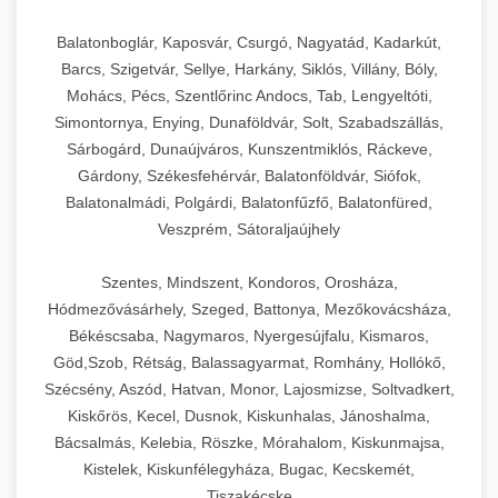
Balatonboglár, Kaposvár, Csurgó, Nagyatád, Kadarkút,
Barcs, Szigetvár, Sellye, Harkány, Siklós, Villány, Bóly,
Mohács, Pécs, Szentlőrinc Andocs, Tab, Lengyeltóti,
Simontornya, Enying, Dunaföldvár, Solt, Szabadszállás,
Sárbogárd, Dunaújváros, Kunszentmiklós, Ráckeve,
Gárdony, Székesfehérvár, Balatonföldvár, Siófok,
Balatonalmádi, Polgárdi, Balatonfűzfő, Balatonfüred,
Veszprém, Sátoraljaújhely
Szentes, Mindszent, Kondoros, Orosháza,
Hódmezővásárhely, Szeged, Battonya, Mezőkovácsháza,
Békéscsaba, Nagymaros, Nyergesújfalu, Kismaros,
Göd,Szob, Rétság, Balassagyarmat, Romhány, Hollókő,
Szécsény, Aszód, Hatvan, Monor, Lajosmizse, Soltvadkert,
Kiskőrös, Kecel, Dusnok, Kiskunhalas, Jánoshalma,
Bácsalmás, Kelebia, Röszke, Mórahalom, Kiskunmajsa,
Kistelek, Kiskunfélegyháza, Bugac, Kecskemét,
Tiszakécske