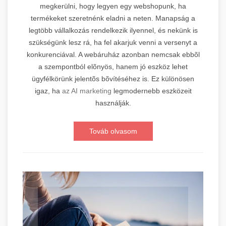
megkerülni, hogy legyen egy webshopunk, ha
termékeket szeretnénk eladni a neten. Manapság a
legtöbb vállalkozás rendelkezik ilyennel, és nekünk is
szükségünk lesz rá, ha fel akarjuk venni a versenyt a
konkurenciával. A webáruház azonban nemcsak ebbõl
a szempontból elõnyös, hanem jó eszköz lehet
ügyfélkörünk jelentõs bõvítéséhez is. Ez különösen
igaz, ha
az AI marketing
legmodernebb eszközeit
használják.
Továb olvasom