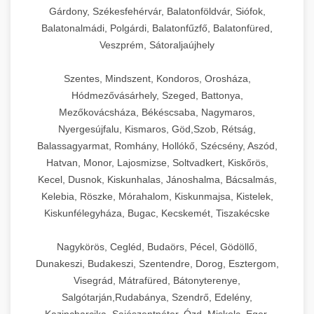
Gárdony, Székesfehérvár, Balatonföldvár, Siófok,
Balatonalmádi, Polgárdi, Balatonfűzfő, Balatonfüred,
Veszprém, Sátoraljaújhely
Szentes, Mindszent, Kondoros, Orosháza,
Hódmezővásárhely, Szeged, Battonya,
Mezőkovácsháza, Békéscsaba, Nagymaros,
Nyergesújfalu, Kismaros, Göd,Szob, Rétság,
Balassagyarmat, Romhány, Hollókő, Szécsény, Aszód,
Hatvan, Monor, Lajosmizse, Soltvadkert, Kiskőrös,
Kecel, Dusnok, Kiskunhalas, Jánoshalma, Bácsalmás,
Kelebia, Röszke, Mórahalom, Kiskunmajsa, Kistelek,
Kiskunfélegyháza, Bugac, Kecskemét, Tiszakécske
Nagykörös, Cegléd, Budaörs, Pécel, Gödöllő,
Dunakeszi, Budakeszi, Szentendre, Dorog, Esztergom,
Visegrád, Mátrafüred, Bátonyterenye,
Salgótarján,Rudabánya, Szendrő, Edelény,