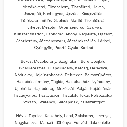
Kazincbarcika, Sajószentpéter, Ózd, Miskolc, Eger,
Mezőkövesd, Füzesabony, Tiszafüred, Heves,
Jászapáti, Kunhegyes, Újszász, Kisújszállás,
Törökszentmiklós, Szolnok, Martfű, Tiszaföldvár,
Túrkeve, Mezőtúr, Gyomaendrőd, Szarvas,
Kunszentmárton, Csongrád, Abony, Nagykáta, Újszász,
Jászberény, Jászfényszaru, Jászárokszállás, Lőrinci,
Gyöngyös, Pásztó,Gyula, Sarkad
Békés, Mezőberény, Szeghalom, Berettyóújfalu,
Biharkeresztes, Püspökladány, Karcag, Derecske,
Nádudvar, Hajdúszoboszló, Debrecen, Balmazújváros,
Hajdúböszörmény, Téglás, Hajdúhadház, Nyíradony,
Újfehértó, Hajdúdorog, Mezőcsát, Polgár, Hajdúnánás,
Tiszaújváros, Tiszavasvári, Tiszalök, Tokaj, Felsőzsolca,
Szikszó, Szerencs, Sárospatak, Zalaszentgrót
Hévíz, Tapolca, Keszthely, Lenti, Zalakaros, Letenye,
Nagykanizsa, Marcali, Böhönye, Fonyód, Balatonlelle,