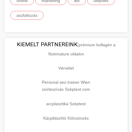
online
marketing
led
útépítés
aszfaltozás
KIEMELT PARTNEREINK:
prémium kollagén a
Nutrinature oldalon
Vérvétel
Personal seo trainer Wien
zsírleszívás Széptest.com
arcplasztika Széptest
Kárpittisztító Kölcsönzés