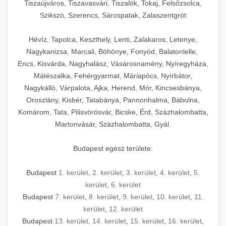
Tiszaújváros, Tiszavasvári, Tiszalök, Tokaj, Felsőzsolca,
Szikszó, Szerencs, Sárospatak, Zalaszentgrót
Hévíz, Tapolca, Keszthely, Lenti, Zalakaros, Letenye,
Nagykanizsa, Marcali, Böhönye, Fonyód, Balatonlelle,
Encs, Kisvárda, Nagyhalász, Vásárosnamény, Nyíregyháza,
Mátészalka, Fehérgyarmat, Máriapócs, Nyírbátor,
Nagykálló, Várpalota, Ajka, Herend, Mór, Kincsesbánya,
Oroszlány, Kisbér, Tatabánya, Pannonhalma, Bábolna,
Komárom, Tata, Pilisvörösvár, Bicske, Érd, Százhalombatta,
Martonvásár, Százhalombatta, Gyál.
Budapest egész területe:
Budapest
1. kerület
,
2. kerület
,
3. kerület
,
4. kerület
,
5.
kerület
,
6. kerület
Budapest
7. kerület
,
8. kerület
,
9. kerület
,
10. kerület
,
11.
kerület
,
12. kerület
Budapest
13. kerület
,
14. kerület
,
15. kerület
,
16. kerület
,