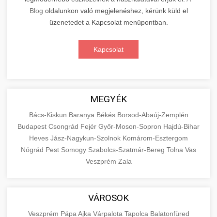
Blog
oldalunkon való megjelenéshez, kérünk küld el
üzenetedet a Kapcsolat menüpontban.
Kapcsolat
MEGYÉK
Bács-Kiskun
Baranya
Békés
Borsod-Abaúj-Zemplén
Budapest
Csongrád
Fejér
Győr-Moson-Sopron
Hajdú-Bihar
Heves
Jász-Nagykun-Szolnok
Komárom-Esztergom
Nógrád
Pest
Somogy
Szabolcs-Szatmár-Bereg
Tolna
Vas
Veszprém
Zala
VÁROSOK
Veszprém
Pápa
Ajka
Várpalota
Tapolca
Balatonfüred