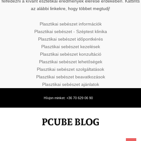
felfedezni a kívánt esztétikai eredmények elérése érdekében. Kattints
az alábbi linkekre, hogy többet megtudj!
Plasztikai sebészet információk
Plasztikai sebészet - Széptest klinika
Plasztikai sebészet időpontkérés
Plasztikai sebészet kezelések
Plasztikai sebészet konzultáció
Plasztikai sebészet lehetőségek
Plasztikai sebészet szolgáltatások
Plasztikai sebészet beavatkozások
Plasztikai sebészet ajánlatok
Hívjon minket: +36 70 629 06 90