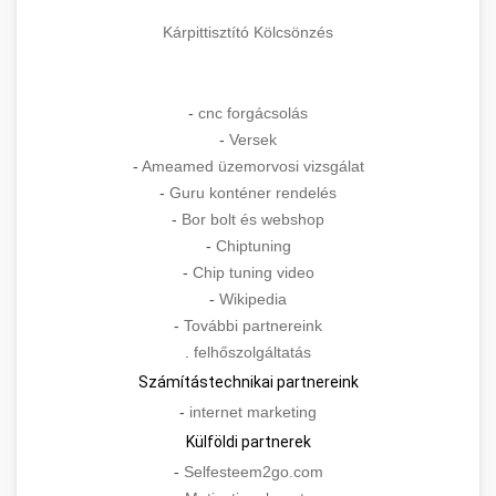
Kárpittisztító Kölcsönzés
-
cnc forgácsolás
-
Versek
-
Ameamed üzemorvosi vizsgálat
-
Guru konténer rendelés
-
Bor bolt és webshop
-
Chiptuning
-
Chip tuning video
-
Wikipedia
-
További partnereink
.
felhőszolgáltatás
Számítástechnikai partnereink
-
internet marketing
Külföldi partnerek
-
Selfesteem2go.com