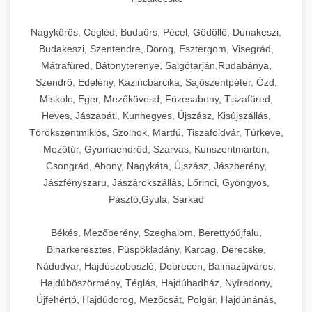
Nagykörös, Cegléd, Budaörs, Pécel, Gödöllő, Dunakeszi,
Budakeszi, Szentendre, Dorog, Esztergom, Visegrád,
Mátrafüred, Bátonyterenye, Salgótarján,Rudabánya,
Szendrő, Edelény, Kazincbarcika, Sajószentpéter, Ózd,
Miskolc, Eger, Mezőkövesd, Füzesabony, Tiszafüred,
Heves, Jászapáti, Kunhegyes, Újszász, Kisújszállás,
Törökszentmiklós, Szolnok, Martfű, Tiszaföldvár, Túrkeve,
Mezőtúr, Gyomaendrőd, Szarvas, Kunszentmárton,
Csongrád, Abony, Nagykáta, Újszász, Jászberény,
Jászfényszaru, Jászárokszállás, Lőrinci, Gyöngyös,
Pásztó,Gyula, Sarkad
Békés, Mezőberény, Szeghalom, Berettyóújfalu,
Biharkeresztes, Püspökladány, Karcag, Derecske,
Nádudvar, Hajdúszoboszló, Debrecen, Balmazújváros,
Hajdúböszörmény, Téglás, Hajdúhadház, Nyíradony,
Újfehértó, Hajdúdorog, Mezőcsát, Polgár, Hajdúnánás,