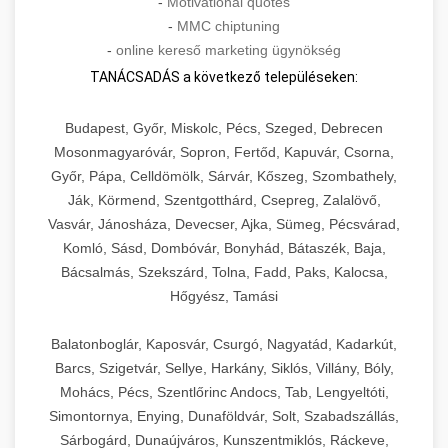
-
Motivational quotes
-
MMC chiptuning
-
online kereső marketing ügynökség
TANÁCSADÁS a következő településeken:
Budapest, Győr, Miskolc, Pécs, Szeged, Debrecen
Mosonmagyaróvár, Sopron, Fertőd, Kapuvár, Csorna,
Győr, Pápa, Celldömölk, Sárvár, Kőszeg, Szombathely,
Ják, Körmend, Szentgotthárd, Csepreg, Zalalövő,
Vasvár, Jánosháza, Devecser, Ajka, Sümeg, Pécsvárad,
Komló, Sásd, Dombóvár, Bonyhád, Bátaszék, Baja,
Bácsalmás, Szekszárd, Tolna, Fadd, Paks, Kalocsa,
Hőgyész, Tamási
Balatonboglár, Kaposvár, Csurgó, Nagyatád, Kadarkút,
Barcs, Szigetvár, Sellye, Harkány, Siklós, Villány, Bóly,
Mohács, Pécs, Szentlőrinc Andocs, Tab, Lengyeltóti,
Simontornya, Enying, Dunaföldvár, Solt, Szabadszállás,
Sárbogárd, Dunaújváros, Kunszentmiklós, Ráckeve,