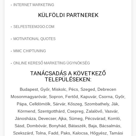
-
INTERNET MARKETING
KÜLFÖLDI PARTNEREK
-
SELFESTEEM2GO.COM
-
MOTIVATIONAL QUOTES
-
MMC CHIPTUNING
-
ONLINE KERESŐ MARKETING ÜGYNÖKSÉG
TANÁCSADÁS A KÖVETKEZŐ
TELEPÜLÉSEKEN:
Budapest, Győr, Miskolc, Pécs, Szeged, Debrecen
Mosonmagyaróvár, Sopron, Fertőd, Kapuvár, Csorna, Győr,
Pápa, Celldömölk, Sárvár, Kőszeg, Szombathely, Ják,
Körmend, Szentgotthárd, Csepreg, Zalalövő, Vasvár,
Jánosháza, Devecser, Ajka, Sümeg, Pécsvárad, Komló,
Sásd, Dombóvár, Bonyhád, Bátaszék, Baja, Bácsalmás,
Szekszárd, Tolna, Fadd, Paks, Kalocsa, Hőgyész, Tamási