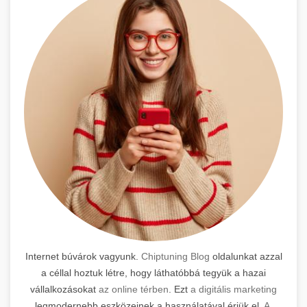
Internet búvárok vagyunk.
Chiptuning Blog
oldalunkat azzal
a céllal hoztuk létre, hogy láthatóbbá tegyük a hazai
vállalkozásokat
az online térben
. Ezt
a digitális marketing
legmodernebb eszközeinek a használatával érjük el.
A