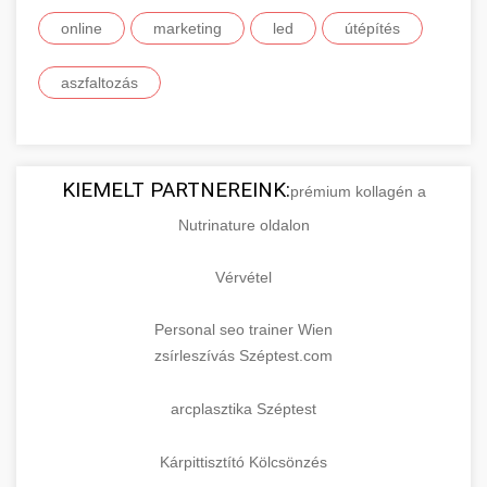
online
marketing
led
útépítés
aszfaltozás
KIEMELT PARTNEREINK:
prémium kollagén a
Nutrinature oldalon
Vérvétel
Personal seo trainer Wien
zsírleszívás Széptest.com
arcplasztika Széptest
Kárpittisztító Kölcsönzés