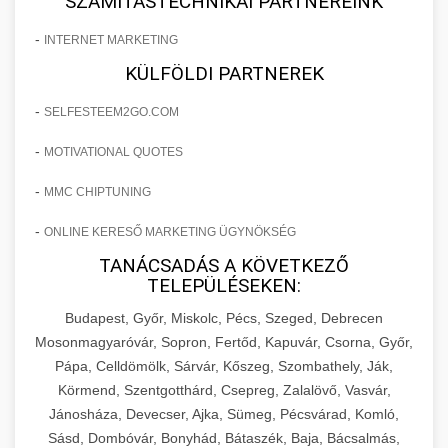
SZÁMÍTÁSTECHNIKAI PARTNEREINK
-
INTERNET MARKETING
KÜLFÖLDI PARTNEREK
-
SELFESTEEM2GO.COM
-
MOTIVATIONAL QUOTES
-
MMC CHIPTUNING
-
ONLINE KERESŐ MARKETING ÜGYNÖKSÉG
TANÁCSADÁS A KÖVETKEZŐ
TELEPÜLÉSEKEN:
Budapest, Győr, Miskolc, Pécs, Szeged, Debrecen
Mosonmagyaróvár, Sopron, Fertőd, Kapuvár, Csorna, Győr,
Pápa, Celldömölk, Sárvár, Kőszeg, Szombathely, Ják,
Körmend, Szentgotthárd, Csepreg, Zalalövő, Vasvár,
Jánosháza, Devecser, Ajka, Sümeg, Pécsvárad, Komló,
Sásd, Dombóvár, Bonyhád, Bátaszék, Baja, Bácsalmás,