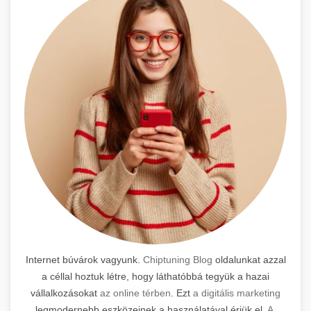
Internet búvárok vagyunk.
Chiptuning Blog
oldalunkat azzal
a céllal hoztuk létre, hogy láthatóbbá tegyük a hazai
vállalkozásokat
az online térben
. Ezt
a digitális marketing
legmodernebb eszközeinek a használatával érjük el.
A