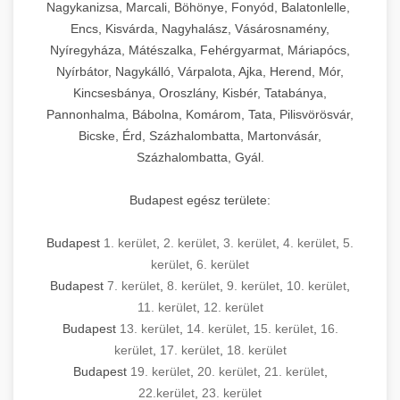
Nagykanizsa, Marcali, Böhönye, Fonyód, Balatonlelle,
Encs, Kisvárda, Nagyhalász, Vásárosnamény,
Nyíregyháza, Mátészalka, Fehérgyarmat, Máriapócs,
Nyírbátor, Nagykálló, Várpalota, Ajka, Herend, Mór,
Kincsesbánya, Oroszlány, Kisbér, Tatabánya,
Pannonhalma, Bábolna, Komárom, Tata, Pilisvörösvár,
Bicske, Érd, Százhalombatta, Martonvásár,
Százhalombatta, Gyál.
Budapest egész területe:
Budapest
1. kerület
,
2. kerület
,
3. kerület
,
4. kerület
,
5.
kerület
,
6. kerület
Budapest
7. kerület
,
8. kerület
,
9. kerület
,
10. kerület
,
11. kerület
,
12. kerület
Budapest
13. kerület
,
14. kerület
,
15. kerület
,
16.
kerület
,
17. kerület
,
18. kerület
Budapest
19. kerület
,
20. kerület
,
21. kerület
,
22.kerület
,
23. kerület