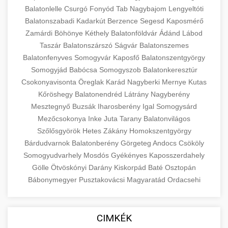
Balatonlelle
Csurgó
Fonyód
Tab
Nagybajom
Lengyeltóti
Balatonszabadi
Kadarkút
Berzence
Segesd
Kaposmérő
Zamárdi
Böhönye
Kéthely
Balatonföldvár
Ádánd
Lábod
Taszár
Balatonszárszó
Ságvár
Balatonszemes
Balatonfenyves
Somogyvár
Kaposfő
Balatonszentgyörgy
Somogyjád
Babócsa
Somogyszob
Balatonkeresztúr
Csokonyavisonta
Öreglak
Karád
Nagyberki
Mernye
Kutas
Kőröshegy
Balatonendréd
Látrány
Nagyberény
Mesztegnyő
Buzsák
Iharosberény
Igal
Somogysárd
Mezőcsokonya
Inke
Juta
Tarany
Balatonvilágos
Szőlősgyörök
Hetes
Zákány
Homokszentgyörgy
Bárdudvarnok
Balatonberény
Görgeteg
Andocs
Csököly
Somogyudvarhely
Mosdós
Gyékényes
Kaposszerdahely
Gölle
Ötvöskónyi
Darány
Kiskorpád
Baté
Osztopán
Bábonymegyer
Pusztakovácsi
Magyaratád
Ordacsehi
CIMKÉK