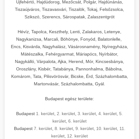
Újfehértó, Hajdúdorog, Mezőcsát, Polgár, Hajdúnánás,
Tiszaújváros, Tiszavasvári, Tiszalök, Tokaj, Felsőzsolca,
Szikszó, Szerencs, Sárospatak, Zalaszentgrót
Hévíz, Tapolca, Keszthely, Lenti, Zalakaros, Letenye,
Nagykanizsa, Marcali, Böhönye, Fonyód, Balatonlelle,
Encs, Kisvárda, Nagyhalász, Vásárosnamény, Nyíregyháza,
Mátészalka, Fehérgyarmat, Máriapócs, Nyírbátor,
Nagykálló, Várpalota, Ajka, Herend, Mór, Kincsesbánya,
Oroszlány, Kisbér, Tatabánya, Pannonhalma, Bábolna,
Komárom, Tata, Pilisvörösvár, Bicske, Érd, Százhalombatta,
Martonvásár, Százhalombatta, Gyál.
Budapest egész területe:
Budapest
1. kerület
,
2. kerület
,
3. kerület
,
4. kerület
,
5.
kerület
,
6. kerület
Budapest
7. kerület
,
8. kerület
,
9. kerület
,
10. kerület
,
11.
kerület
,
12. kerület