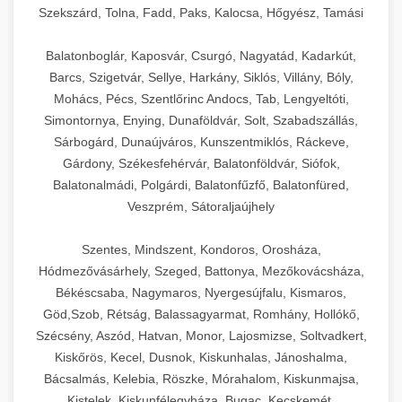
Szekszárd, Tolna, Fadd, Paks, Kalocsa, Hőgyész, Tamási
Balatonboglár, Kaposvár, Csurgó, Nagyatád, Kadarkút,
Barcs, Szigetvár, Sellye, Harkány, Siklós, Villány, Bóly,
Mohács, Pécs, Szentlőrinc Andocs, Tab, Lengyeltóti,
Simontornya, Enying, Dunaföldvár, Solt, Szabadszállás,
Sárbogárd, Dunaújváros, Kunszentmiklós, Ráckeve,
Gárdony, Székesfehérvár, Balatonföldvár, Siófok,
Balatonalmádi, Polgárdi, Balatonfűzfő, Balatonfüred,
Veszprém, Sátoraljaújhely
Szentes, Mindszent, Kondoros, Orosháza,
Hódmezővásárhely, Szeged, Battonya, Mezőkovácsháza,
Békéscsaba, Nagymaros, Nyergesújfalu, Kismaros,
Göd,Szob, Rétság, Balassagyarmat, Romhány, Hollókő,
Szécsény, Aszód, Hatvan, Monor, Lajosmizse, Soltvadkert,
Kiskőrös, Kecel, Dusnok, Kiskunhalas, Jánoshalma,
Bácsalmás, Kelebia, Röszke, Mórahalom, Kiskunmajsa,
Kistelek, Kiskunfélegyháza, Bugac, Kecskemét,