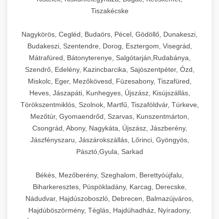
Tiszakécske
Nagykörös, Cegléd, Budaörs, Pécel, Gödöllő, Dunakeszi,
Budakeszi, Szentendre, Dorog, Esztergom, Visegrád,
Mátrafüred, Bátonyterenye, Salgótarján,Rudabánya,
Szendrő, Edelény, Kazincbarcika, Sajószentpéter, Ózd,
Miskolc, Eger, Mezőkövesd, Füzesabony, Tiszafüred,
Heves, Jászapáti, Kunhegyes, Újszász, Kisújszállás,
Törökszentmiklós, Szolnok, Martfű, Tiszaföldvár, Túrkeve,
Mezőtúr, Gyomaendrőd, Szarvas, Kunszentmárton,
Csongrád, Abony, Nagykáta, Újszász, Jászberény,
Jászfényszaru, Jászárokszállás, Lőrinci, Gyöngyös,
Pásztó,Gyula, Sarkad
Békés, Mezőberény, Szeghalom, Berettyóújfalu,
Biharkeresztes, Püspökladány, Karcag, Derecske,
Nádudvar, Hajdúszoboszló, Debrecen, Balmazújváros,
Hajdúböszörmény, Téglás, Hajdúhadház, Nyíradony,