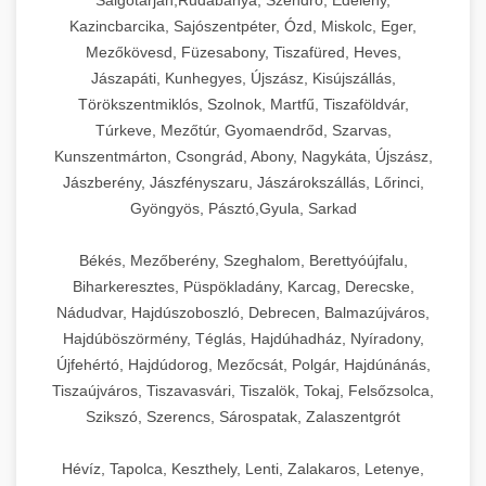
Salgótarján,Rudabánya, Szendrő, Edelény,
Kazincbarcika, Sajószentpéter, Ózd, Miskolc, Eger,
Mezőkövesd, Füzesabony, Tiszafüred, Heves,
Jászapáti, Kunhegyes, Újszász, Kisújszállás,
Törökszentmiklós, Szolnok, Martfű, Tiszaföldvár,
Túrkeve, Mezőtúr, Gyomaendrőd, Szarvas,
Kunszentmárton, Csongrád, Abony, Nagykáta, Újszász,
Jászberény, Jászfényszaru, Jászárokszállás, Lőrinci,
Gyöngyös, Pásztó,Gyula, Sarkad
Békés, Mezőberény, Szeghalom, Berettyóújfalu,
Biharkeresztes, Püspökladány, Karcag, Derecske,
Nádudvar, Hajdúszoboszló, Debrecen, Balmazújváros,
Hajdúböszörmény, Téglás, Hajdúhadház, Nyíradony,
Újfehértó, Hajdúdorog, Mezőcsát, Polgár, Hajdúnánás,
Tiszaújváros, Tiszavasvári, Tiszalök, Tokaj, Felsőzsolca,
Szikszó, Szerencs, Sárospatak, Zalaszentgrót
Hévíz, Tapolca, Keszthely, Lenti, Zalakaros, Letenye,