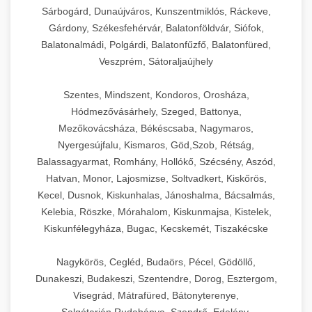
Sárbogárd, Dunaújváros, Kunszentmiklós, Ráckeve,
Gárdony, Székesfehérvár, Balatonföldvár, Siófok,
Balatonalmádi, Polgárdi, Balatonfűzfő, Balatonfüred,
Veszprém, Sátoraljaújhely
Szentes, Mindszent, Kondoros, Orosháza,
Hódmezővásárhely, Szeged, Battonya,
Mezőkovácsháza, Békéscsaba, Nagymaros,
Nyergesújfalu, Kismaros, Göd,Szob, Rétság,
Balassagyarmat, Romhány, Hollókő, Szécsény, Aszód,
Hatvan, Monor, Lajosmizse, Soltvadkert, Kiskőrös,
Kecel, Dusnok, Kiskunhalas, Jánoshalma, Bácsalmás,
Kelebia, Röszke, Mórahalom, Kiskunmajsa, Kistelek,
Kiskunfélegyháza, Bugac, Kecskemét, Tiszakécske
Nagykörös, Cegléd, Budaörs, Pécel, Gödöllő,
Dunakeszi, Budakeszi, Szentendre, Dorog, Esztergom,
Visegrád, Mátrafüred, Bátonyterenye,