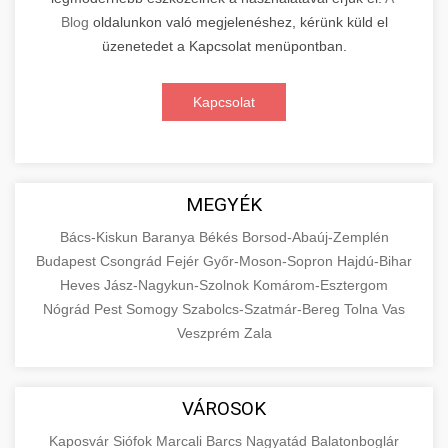
Blog
oldalunkon való megjelenéshez, kérünk küld el
üzenetedet a Kapcsolat menüpontban.
Kapcsolat
MEGYÉK
Bács-Kiskun
Baranya
Békés
Borsod-Abaúj-Zemplén
Budapest
Csongrád
Fejér
Győr-Moson-Sopron
Hajdú-Bihar
Heves
Jász-Nagykun-Szolnok
Komárom-Esztergom
Nógrád
Pest
Somogy
Szabolcs-Szatmár-Bereg
Tolna
Vas
Veszprém
Zala
VÁROSOK
Kaposvár
Siófok
Marcali
Barcs
Nagyatád
Balatonboglár