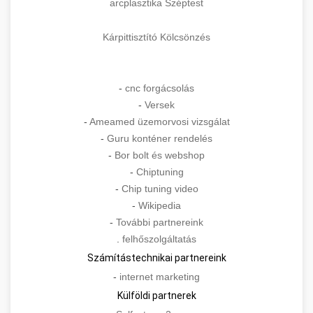
arcplasztika Széptest
Kárpittisztító Kölcsönzés
-
cnc forgácsolás
-
Versek
-
Ameamed üzemorvosi vizsgálat
-
Guru konténer rendelés
-
Bor bolt és webshop
-
Chiptuning
-
Chip tuning video
-
Wikipedia
-
További partnereink
.
felhőszolgáltatás
Számítástechnikai partnereink
-
internet marketing
Külföldi partnerek