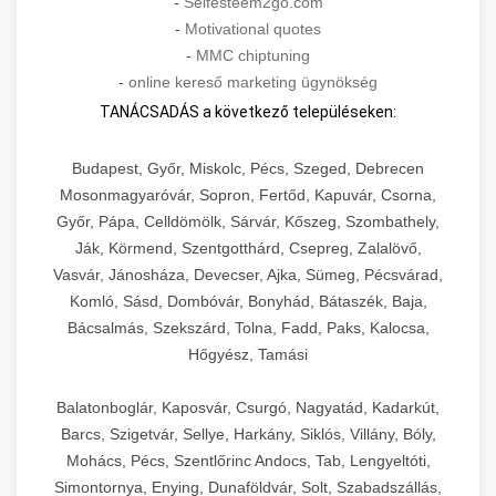
-
Selfesteem2go.com
-
Motivational quotes
-
MMC chiptuning
-
online kereső marketing ügynökség
TANÁCSADÁS a következő településeken:
Budapest, Győr, Miskolc, Pécs, Szeged, Debrecen
Mosonmagyaróvár, Sopron, Fertőd, Kapuvár, Csorna,
Győr, Pápa, Celldömölk, Sárvár, Kőszeg, Szombathely,
Ják, Körmend, Szentgotthárd, Csepreg, Zalalövő,
Vasvár, Jánosháza, Devecser, Ajka, Sümeg, Pécsvárad,
Komló, Sásd, Dombóvár, Bonyhád, Bátaszék, Baja,
Bácsalmás, Szekszárd, Tolna, Fadd, Paks, Kalocsa,
Hőgyész, Tamási
Balatonboglár, Kaposvár, Csurgó, Nagyatád, Kadarkút,
Barcs, Szigetvár, Sellye, Harkány, Siklós, Villány, Bóly,
Mohács, Pécs, Szentlőrinc Andocs, Tab, Lengyeltóti,
Simontornya, Enying, Dunaföldvár, Solt, Szabadszállás,