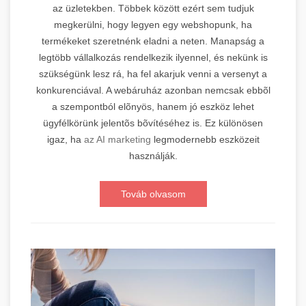
az üzletekben. Többek között ezért sem tudjuk
megkerülni, hogy legyen egy webshopunk, ha
termékeket szeretnénk eladni a neten. Manapság a
legtöbb vállalkozás rendelkezik ilyennel, és nekünk is
szükségünk lesz rá, ha fel akarjuk venni a versenyt a
konkurenciával. A webáruház azonban nemcsak ebbõl
a szempontból elõnyös, hanem jó eszköz lehet
ügyfélkörünk jelentõs bõvítéséhez is. Ez különösen
igaz, ha
az AI marketing
legmodernebb eszközeit
használják.
Továb olvasom