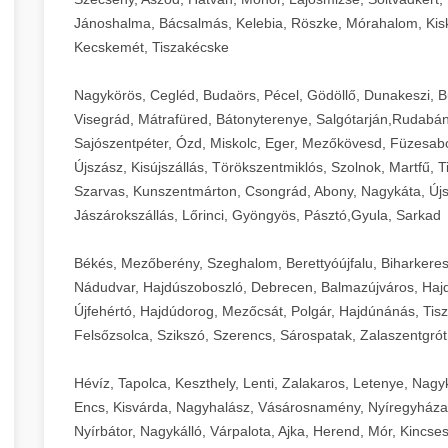
Jánoshalma, Bácsalmás, Kelebia, Röszke, Mórahalom, Kisk
Kecskemét, Tiszakécske
Nagykörös, Cegléd, Budaörs, Pécel, Gödöllő, Dunakeszi, 
Visegrád, Mátrafüred, Bátonyterenye, Salgótarján,Rudabán
Sajószentpéter, Ózd, Miskolc, Eger, Mezőkövesd, Füzesabo
Újszász, Kisújszállás, Törökszentmiklós, Szolnok, Martfű,
Szarvas, Kunszentmárton, Csongrád, Abony, Nagykáta, Újs
Jászárokszállás, Lőrinci, Gyöngyös, Pásztó,Gyula, Sarkad
Békés, Mezőberény, Szeghalom, Berettyóújfalu, Biharkere
Nádudvar, Hajdúszoboszló, Debrecen, Balmazújváros, Haj
Újfehértó, Hajdúdorog, Mezőcsát, Polgár, Hajdúnánás, Tisza
Felsőzsolca, Szikszó, Szerencs, Sárospatak, Zalaszentgrót
Hévíz, Tapolca, Keszthely, Lenti, Zalakaros, Letenye, Nagy
Encs, Kisvárda, Nagyhalász, Vásárosnamény, Nyíregyháza
Nyírbátor, Nagykálló, Várpalota, Ajka, Herend, Mór, Kincse