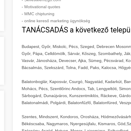
-
Motivational quotes
-
MMC chiptuning
-
online kereső marketing ügynökség
TANÁCSADÁS a következő telepü
Budapest, Győr, Miskolc, Pécs, Szeged, Debrecen Mosonm
Győr, Pápa, Celldömölk, Sárvár, Kőszeg, Szombathely, Ják
Vasvár, Jánosháza, Devecser, Ajka, Sümeg, Pécsvárad, Ko
Bácsalmás, Szekszárd, Tolna, Fadd, Paks, Kalocsa, Hőgyé
Balatonboglár, Kaposvár, Csurgó, Nagyatád, Kadarkút, Barcs,
Mohács, Pécs, Szentlőrinc Andocs, Tab, Lengyeltóti, Simont
Sárbogárd, Dunaújváros, Kunszentmiklós, Ráckeve, Gárdony
Balatonalmádi, Polgárdi, Balatonfűzfő, Balatonfüred, Veszp
Szentes, Mindszent, Kondoros, Orosháza, Hódmezővásárh
Békéscsaba, Nagymaros, Nyergesújfalu, Kismaros, Göd,Sz
Szécsény, Aszód, Hatvan, Monor, Lajosmizse, Soltvadkert, 