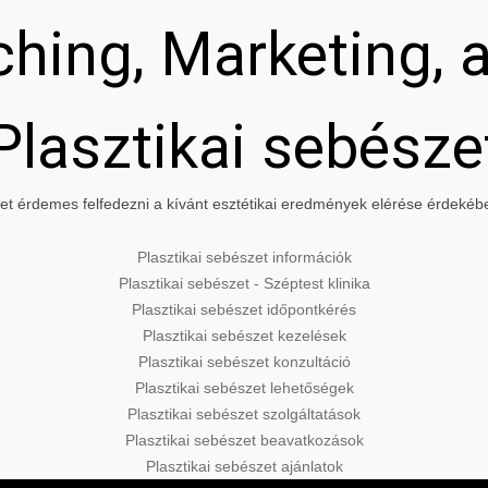
hing, Marketing, a
Plasztikai sebésze
t érdemes felfedezni a kívánt esztétikai eredmények elérése érdekében
Plasztikai sebészet információk
Plasztikai sebészet - Széptest klinika
Plasztikai sebészet időpontkérés
Plasztikai sebészet kezelések
Plasztikai sebészet konzultáció
Plasztikai sebészet lehetőségek
Plasztikai sebészet szolgáltatások
Plasztikai sebészet beavatkozások
Plasztikai sebészet ajánlatok