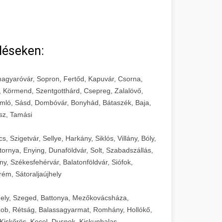
léseken:
agyaróvár, Sopron, Fertőd, Kapuvár, Csorna,
, Körmend, Szentgotthárd, Csepreg, Zalalövő,
mló, Sásd, Dombóvár, Bonyhád, Bátaszék, Baja,
sz, Tamási
 Szigetvár, Sellye, Harkány, Siklós, Villány, Bóly,
ornya, Enying, Dunaföldvár, Solt, Szabadszállás,
, Székesfehérvár, Balatonföldvár, Siófok,
rém, Sátoraljaújhely
ely, Szeged, Battonya, Mezőkovácsháza,
ob, Rétság, Balassagyarmat, Romhány, Hollókő,
Kiskőrös, Kecel, Dusnok, Kiskunhalas,