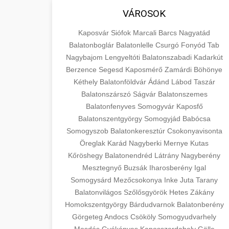
VÁROSOK
Kaposvár
Siófok
Marcali
Barcs
Nagyatád
Balatonboglár
Balatonlelle
Csurgó
Fonyód
Tab
Nagybajom
Lengyeltóti
Balatonszabadi
Kadarkút
Berzence
Segesd
Kaposmérő
Zamárdi
Böhönye
Kéthely
Balatonföldvár
Ádánd
Lábod
Taszár
Balatonszárszó
Ságvár
Balatonszemes
Balatonfenyves
Somogyvár
Kaposfő
Balatonszentgyörgy
Somogyjád
Babócsa
Somogyszob
Balatonkeresztúr
Csokonyavisonta
Öreglak
Karád
Nagyberki
Mernye
Kutas
Kőröshegy
Balatonendréd
Látrány
Nagyberény
Mesztegnyő
Buzsák
Iharosberény
Igal
Somogysárd
Mezőcsokonya
Inke
Juta
Tarany
Balatonvilágos
Szőlősgyörök
Hetes
Zákány
Homokszentgyörgy
Bárdudvarnok
Balatonberény
Görgeteg
Andocs
Csököly
Somogyudvarhely