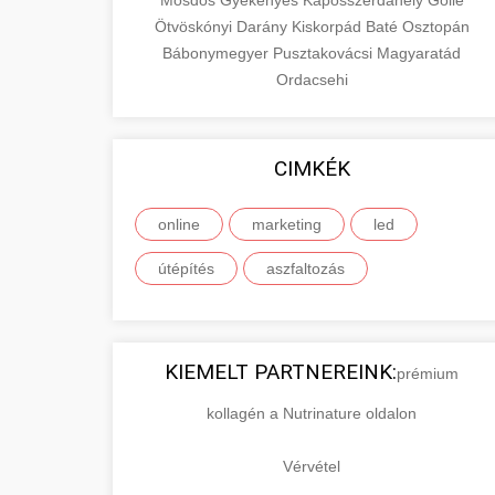
Mosdós
Gyékényes
Kaposszerdahely
Gölle
Ötvöskónyi
Darány
Kiskorpád
Baté
Osztopán
Bábonymegyer
Pusztakovácsi
Magyaratád
Ordacsehi
CIMKÉK
online
marketing
led
útépítés
aszfaltozás
KIEMELT PARTNEREINK:
prémium
kollagén a Nutrinature oldalon
Vérvétel