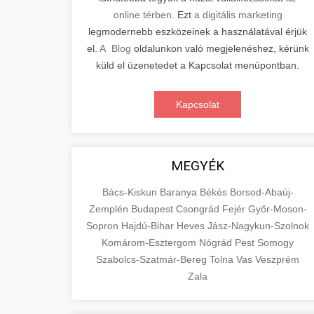
online térben
. Ezt
a digitális marketing
legmodernebb eszközeinek a használatával érjük
el.
A Blog
oldalunkon való megjelenéshez, kérünk
küld el üzenetedet a Kapcsolat menüpontban.
Kapcsolat
MEGYÉK
Bács-Kiskun
Baranya
Békés
Borsod-Abaúj-
Zemplén
Budapest
Csongrád
Fejér
Győr-Moson-
Sopron
Hajdú-Bihar
Heves
Jász-Nagykun-Szolnok
Komárom-Esztergom
Nógrád
Pest
Somogy
Szabolcs-Szatmár-Bereg
Tolna
Vas
Veszprém
Zala