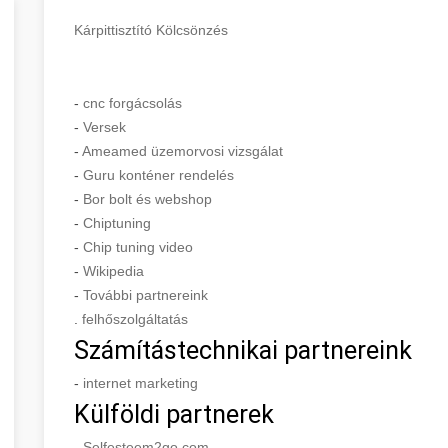
Kárpittisztító Kölcsönzés
-
cnc forgácsolás
-
Versek
-
Ameamed üzemorvosi vizsgálat
-
Guru konténer rendelés
-
Bor bolt és webshop
-
Chiptuning
-
Chip tuning video
-
Wikipedia
-
További partnereink
.
felhőszolgáltatás
Számítástechnikai partnereink
-
internet marketing
Külföldi partnerek
-
Selfesteem2go.com