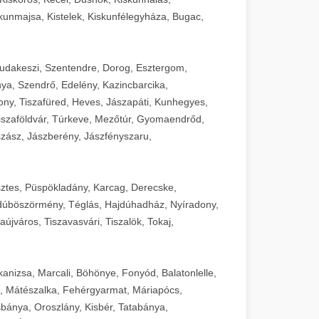
unmajsa, Kistelek, Kiskunfélegyháza, Bugac,
Budakeszi, Szentendre, Dorog, Esztergom,
ya, Szendrő, Edelény, Kazincbarcika,
ny, Tiszafüred, Heves, Jászapáti, Kunhegyes,
 Tiszaföldvár, Túrkeve, Mezőtúr, Gyomaendrőd,
zász, Jászberény, Jászfényszaru,
sztes, Püspökladány, Karcag, Derecske,
dúböszörmény, Téglás, Hajdúhadház, Nyíradony,
újváros, Tiszavasvári, Tiszalök, Tokaj,
kanizsa, Marcali, Böhönye, Fonyód, Balatonlelle,
, Mátészalka, Fehérgyarmat, Máriapócs,
sbánya, Oroszlány, Kisbér, Tatabánya,