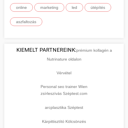
online
marketing
led
útépítés
aszfaltozás
KIEMELT PARTNEREINK:
prémium kollagén a
Nutrinature oldalon
Vérvétel
Personal seo trainer Wien
zsírleszívás Széptest.com
arcplasztika Széptest
Kárpittisztító Kölcsönzés