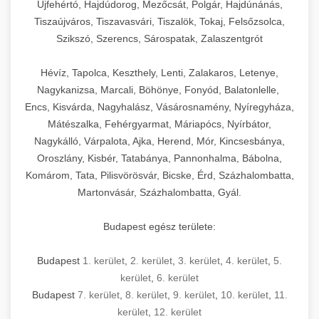
Újfehértó, Hajdúdorog, Mezőcsát, Polgár, Hajdúnánás,
Tiszaújváros, Tiszavasvári, Tiszalök, Tokaj, Felsőzsolca,
Szikszó, Szerencs, Sárospatak, Zalaszentgrót
Hévíz, Tapolca, Keszthely, Lenti, Zalakaros, Letenye,
Nagykanizsa, Marcali, Böhönye, Fonyód, Balatonlelle,
Encs, Kisvárda, Nagyhalász, Vásárosnamény, Nyíregyháza,
Mátészalka, Fehérgyarmat, Máriapócs, Nyírbátor,
Nagykálló, Várpalota, Ajka, Herend, Mór, Kincsesbánya,
Oroszlány, Kisbér, Tatabánya, Pannonhalma, Bábolna,
Komárom, Tata, Pilisvörösvár, Bicske, Érd, Százhalombatta,
Martonvásár, Százhalombatta, Gyál.
Budapest egész területe:
Budapest
1. kerület
,
2. kerület
,
3. kerület
,
4. kerület
,
5.
kerület
,
6. kerület
Budapest
7. kerület
,
8. kerület
,
9. kerület
,
10. kerület
,
11.
kerület
,
12. kerület