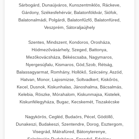
Sárbogárd, Dunaújváros, Kunszentmiklós, Ráckeve,
Gárdony, Székesfehérvár, Balatonföldvár, Siófok,
Balatonalmádi, Polgárdi, Balatonfűzfő, Balatonfüred,
Veszprém, Sátoraljaújhely
Szentes, Mindszent, Kondoros, Orosháza,
Hódmezővásárhely, Szeged, Battonya,
Mezőkovácsháza, Békéscsaba, Nagymaros,
Nyergesújfalu, Kismaros, Göd,Szob, Rétság,
Balassagyarmat, Romhány, Hollókő, Szécsény, Aszód,
Hatvan, Monor, Lajosmizse, Soltvadkert, Kiskőrös,
Kecel, Dusnok, Kiskunhalas, Jánoshalma, Bácsalmás,
Kelebia, Röszke, Mórahalom, Kiskunmajsa, Kistelek,
Kiskunfélegyháza, Bugac, Kecskemét, Tiszakécske
Nagykörös, Cegléd, Budaörs, Pécel, Gödöllő,
Dunakeszi, Budakeszi, Szentendre, Dorog, Esztergom,
Visegrád, Mátrafüred, Bátonyterenye,