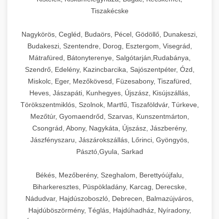
Tiszakécske
Nagykörös, Cegléd, Budaörs, Pécel, Gödöllő, Dunakeszi,
Budakeszi, Szentendre, Dorog, Esztergom, Visegrád,
Mátrafüred, Bátonyterenye, Salgótarján,Rudabánya,
Szendrő, Edelény, Kazincbarcika, Sajószentpéter, Ózd,
Miskolc, Eger, Mezőkövesd, Füzesabony, Tiszafüred,
Heves, Jászapáti, Kunhegyes, Újszász, Kisújszállás,
Törökszentmiklós, Szolnok, Martfű, Tiszaföldvár, Túrkeve,
Mezőtúr, Gyomaendrőd, Szarvas, Kunszentmárton,
Csongrád, Abony, Nagykáta, Újszász, Jászberény,
Jászfényszaru, Jászárokszállás, Lőrinci, Gyöngyös,
Pásztó,Gyula, Sarkad
Békés, Mezőberény, Szeghalom, Berettyóújfalu,
Biharkeresztes, Püspökladány, Karcag, Derecske,
Nádudvar, Hajdúszoboszló, Debrecen, Balmazújváros,
Hajdúböszörmény, Téglás, Hajdúhadház, Nyíradony,