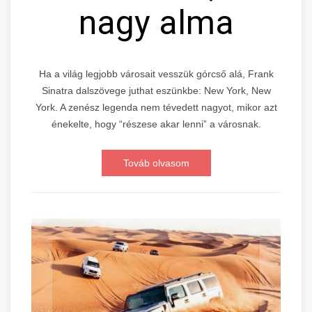
nagy alma
Ha a világ legjobb városait vesszük górcső alá, Frank
Sinatra dalszövege juthat eszünkbe: New York, New
York. A zenész legenda nem tévedett nagyot, mikor azt
énekelte, hogy “részese akar lenni” a városnak.
Továb olvasom