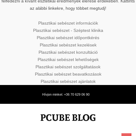
felfedezni a kívánt esztétikai eredmények elérése érdekében. Kattints
az alábbi linkekre, hogy többet megtudj!
Plasztikai sebészet információk
Plasztikai sebészet - Széptest klinika
Plasztikai sebészet időpontkérés
Plasztikai sebészet kezelések
Plasztikai sebészet konzultáció
Plasztikai sebészet lehetőségek
Plasztikai sebészet szolgáltatások
Plasztikai sebészet beavatkozások
Plasztikai sebészet ajánlatok
Hívjon minket: +36 70 629 06 90