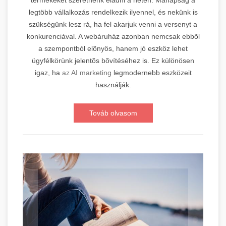
legtöbb vállalkozás rendelkezik ilyennel, és nekünk is
szükségünk lesz rá, ha fel akarjuk venni a versenyt a
konkurenciával. A webáruház azonban nemcsak ebbõl
a szempontból elõnyös, hanem jó eszköz lehet
ügyfélkörünk jelentõs bõvítéséhez is. Ez különösen
igaz, ha
az AI marketing
legmodernebb eszközeit
használják.
Továb olvasom