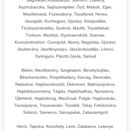
Salgótarján,Rudabánya, Szendrő, Edelény,
Kazincbarcika, Sajószentpéter, Ózd, Miskolc, Eger,
Mezőkövesd, Füzesabony, Tiszafüred, Heves,
Jászapáti, Kunhegyes, Újszász, Kisújszállás,
Törökszentmiklós, Szolnok, Martfű, Tiszaföldvár,
Túrkeve, Mezőtúr, Gyomaendrőd, Szarvas,
Kunszentmárton, Csongrád, Abony, Nagykáta, Újszász,
Jászberény, Jászfényszaru, Jászárokszállás, Lőrinci,
Gyöngyös, Pásztó,Gyula, Sarkad
Békés, Mezőberény, Szeghalom, Berettyóújfalu,
Biharkeresztes, Püspökladány, Karcag, Derecske,
Nádudvar, Hajdúszoboszló, Debrecen, Balmazújváros,
Hajdúböszörmény, Téglás, Hajdúhadház, Nyíradony,
Újfehértó, Hajdúdorog, Mezőcsát, Polgár, Hajdúnánás,
Tiszaújváros, Tiszavasvári, Tiszalök, Tokaj, Felsőzsolca,
Szikszó, Szerencs, Sárospatak, Zalaszentgrót
Hévíz, Tapolca, Keszthely, Lenti, Zalakaros, Letenye,