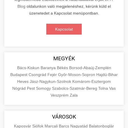
Blog
oldalunkon való megjelenéshez, kérünk küld el
üzenetedet a Kapcsolat menüpontban.
Kapcsolat
MEGYÉK
Bács-Kiskun
Baranya
Békés
Borsod-Abaúj-Zemplén
Budapest
Csongrád
Fejér
Győr-Moson-Sopron
Hajdú-Bihar
Heves
Jász-Nagykun-Szolnok
Komárom-Esztergom
Nógrád
Pest
Somogy
Szabolcs-Szatmár-Bereg
Tolna
Vas
Veszprém
Zala
VÁROSOK
Kaposvár
Siófok
Marcali
Barcs
Nagyatád
Balatonboglár