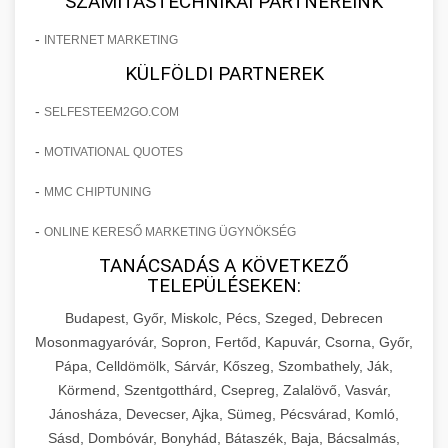
SZÁMÍTÁSTECHNIKAI PARTNEREINK
-
INTERNET MARKETING
KÜLFÖLDI PARTNEREK
-
SELFESTEEM2GO.COM
-
MOTIVATIONAL QUOTES
-
MMC CHIPTUNING
-
ONLINE KERESŐ MARKETING ÜGYNÖKSÉG
TANÁCSADÁS A KÖVETKEZŐ
TELEPÜLÉSEKEN:
Budapest, Győr, Miskolc, Pécs, Szeged, Debrecen
Mosonmagyaróvár, Sopron, Fertőd, Kapuvár, Csorna, Győr,
Pápa, Celldömölk, Sárvár, Kőszeg, Szombathely, Ják,
Körmend, Szentgotthárd, Csepreg, Zalalövő, Vasvár,
Jánosháza, Devecser, Ajka, Sümeg, Pécsvárad, Komló,
Sásd, Dombóvár, Bonyhád, Bátaszék, Baja, Bácsalmás,