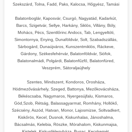
Szekszárd, Tolna, Fadd, Paks, Kalocsa, Hőgyész, Tamási
Balatonboglár, Kaposvár, Csurgó, Nagyatád, Kadarkút,
Barcs, Szigetvár, Sellye, Harkány, Siklós, Villány, Bóly,
Mohács, Pécs, Szentlőrinc Andocs, Tab, Lengyeltóti,
Simontornya, Enying, Dunaföldvár, Solt, Szabadszállás,
Sárbogárd, Dunaújváros, Kunszentmiklós, Ráckeve,
Gárdony, Székesfehérvár, Balatonföldvár, Siófok,
Balatonalmádi, Polgárdi, Balatonfűzfő, Balatonfüred,
Veszprém, Sátoraljaújhely
Szentes, Mindszent, Kondoros, Orosháza,
Hódmezővásárhely, Szeged, Battonya, Mezőkovácsháza,
Békéscsaba, Nagymaros, Nyergesújfalu, Kismaros,
Göd,Szob, Rétság, Balassagyarmat, Romhány, Hollókő,
Szécsény, Aszód, Hatvan, Monor, Lajosmizse, Soltvadkert,
Kiskőrös, Kecel, Dusnok, Kiskunhalas, Jánoshalma,
Bácsalmás, Kelebia, Röszke, Mórahalom, Kiskunmajsa,
Kistelek, Kiskunfélegyháza, Bugac, Kecskemét,