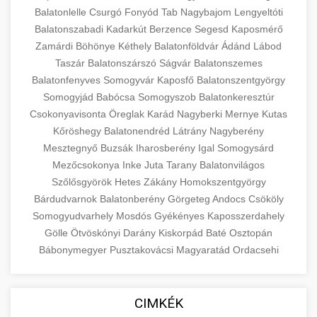
Balatonlelle
Csurgó
Fonyód
Tab
Nagybajom
Lengyeltóti
Balatonszabadi
Kadarkút
Berzence
Segesd
Kaposmérő
Zamárdi
Böhönye
Kéthely
Balatonföldvár
Ádánd
Lábod
Taszár
Balatonszárszó
Ságvár
Balatonszemes
Balatonfenyves
Somogyvár
Kaposfő
Balatonszentgyörgy
Somogyjád
Babócsa
Somogyszob
Balatonkeresztúr
Csokonyavisonta
Öreglak
Karád
Nagyberki
Mernye
Kutas
Kőröshegy
Balatonendréd
Látrány
Nagyberény
Mesztegnyő
Buzsák
Iharosberény
Igal
Somogysárd
Mezőcsokonya
Inke
Juta
Tarany
Balatonvilágos
Szőlősgyörök
Hetes
Zákány
Homokszentgyörgy
Bárdudvarnok
Balatonberény
Görgeteg
Andocs
Csököly
Somogyudvarhely
Mosdós
Gyékényes
Kaposszerdahely
Gölle
Ötvöskónyi
Darány
Kiskorpád
Baté
Osztopán
Bábonymegyer
Pusztakovácsi
Magyaratád
Ordacsehi
CIMKÉK