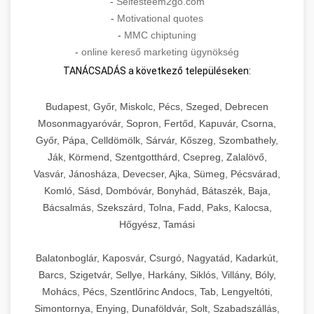
-
Selfesteem2go.com
-
Motivational quotes
-
MMC chiptuning
-
online kereső marketing ügynökség
TANÁCSADÁS a következő településeken:
Budapest, Győr, Miskolc, Pécs, Szeged, Debrecen
Mosonmagyaróvár, Sopron, Fertőd, Kapuvár, Csorna,
Győr, Pápa, Celldömölk, Sárvár, Kőszeg, Szombathely,
Ják, Körmend, Szentgotthárd, Csepreg, Zalalövő,
Vasvár, Jánosháza, Devecser, Ajka, Sümeg, Pécsvárad,
Komló, Sásd, Dombóvár, Bonyhád, Bátaszék, Baja,
Bácsalmás, Szekszárd, Tolna, Fadd, Paks, Kalocsa,
Hőgyész, Tamási
Balatonboglár, Kaposvár, Csurgó, Nagyatád, Kadarkút,
Barcs, Szigetvár, Sellye, Harkány, Siklós, Villány, Bóly,
Mohács, Pécs, Szentlőrinc Andocs, Tab, Lengyeltóti,
Simontornya, Enying, Dunaföldvár, Solt, Szabadszállás,