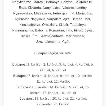
Nagykanizsa, Marcali, Böhönye, Fonyód, Balatonlelle,
Encs, Kisvárda, Nagyhalász, Vásárosnamény,
Nyíregyháza, Mátészalka, Fehérgyarmat, Máriapócs,
Nyírbátor, Nagykálló, Várpalota, Ajka, Herend, Mór,
Kincsesbánya, Oroszlány, Kisbér, Tatabánya,
Pannonhalma, Bábolna, Komárom, Tata, Pilisvörösvár,
Bicske, Érd, Százhalombatta, Martonvásár,
Százhalombatta, Gyál.
Budapest egész területe:
Budapest
1. kerület
,
2. kerület
,
3. kerület
,
4. kerület
,
5.
kerület
,
6. kerület
Budapest
7. kerület
,
8. kerület
,
9. kerület
,
10. kerület
,
11. kerület
,
12. kerület
Budapest
13. kerület
,
14. kerület
,
15. kerület
,
16.
kerület
,
17. kerület
,
18. kerület
Budapest
19. kerület
,
20. kerület
,
21. kerület
,
22.kerület
,
23. kerület