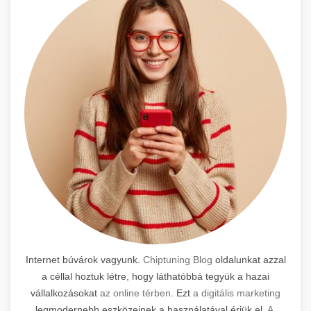
Internet búvárok vagyunk.
Chiptuning Blog
oldalunkat azzal
a céllal hoztuk létre, hogy láthatóbbá tegyük a hazai
vállalkozásokat
az online térben
. Ezt
a digitális marketing
legmodernebb eszközeinek a használatával érjük el.
A