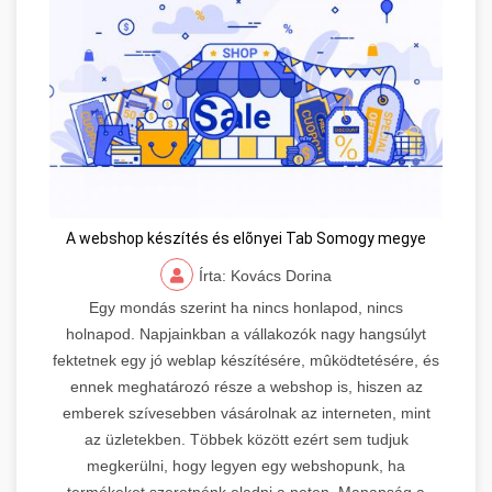
A webshop készítés és elõnyei Tab Somogy megye
Írta: Kovács Dorina
Egy mondás szerint ha nincs honlapod, nincs
holnapod. Napjainkban a vállakozók nagy hangsúlyt
fektetnek egy jó weblap készítésére, mûködtetésére, és
ennek meghatározó része a webshop is, hiszen az
emberek szívesebben vásárolnak az interneten, mint
az üzletekben. Többek között ezért sem tudjuk
megkerülni, hogy legyen egy webshopunk, ha
termékeket szeretnénk eladni a neten. Manapság a