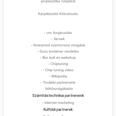
arcplasztika Széptest
Kárpittisztító Kölcsönzés
-
cnc forgácsolás
-
Versek
-
Ameamed üzemorvosi vizsgálat
-
Guru konténer rendelés
-
Bor bolt és webshop
-
Chiptuning
-
Chip tuning video
-
Wikipedia
-
További partnereink
.
felhőszolgáltatás
Számítástechnikai partnereink
-
internet marketing
Külföldi partnerek