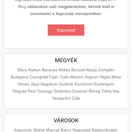
Blog
oldalunkon való megjelenéshez, kérünk küld el
üzenetedet a Kapcsolat menüpontban.
Kapcsolat
MEGYÉK
Bács-Kiskun
Baranya
Békés
Borsod-Abaúj-Zemplén
Budapest
Csongrád
Fejér
Győr-Moson-Sopron
Hajdú-Bihar
Heves
Jász-Nagykun-Szolnok
Komárom-Esztergom
Nógrád
Pest
Somogy
Szabolcs-Szatmár-Bereg
Tolna
Vas
Veszprém
Zala
VÁROSOK
Kaposvár
Siófok
Marcali
Barcs
Nagyatád
Balatonboglár