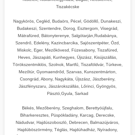
Tiszakécske
Nagykörös, Cegléd, Budaörs, Pécel, Gödöllő, Dunakeszi,
Budakeszi, Szentendre, Dorog, Esztergom, Visegrád,
Mátrafüred, Bátonyterenye, Salgótarján,Rudabánya,
Szendrő, Edelény, Kazincbarcika, Sajószentpéter, Ózd,
Miskolc, Eger, Mezőkövesd, Füzesabony, Tiszafüred,
Heves, Jászapáti, Kunhegyes, Újszász, Kisújszállás,
Törökszentmiklós, Szolnok, Martfű, Tiszaföldvár, Túrkeve,
Mezőtúr, Gyomaendrőd, Szarvas, Kunszentmárton,
Csongrád, Abony, Nagykáta, Újszász, Jászberény,
Jászfényszaru, Jászárokszállás, Lőrinci, Gyöngyös,
Pásztó,Gyula, Sarkad
Békés, Mezőberény, Szeghalom, Berettyóújfalu,
Biharkeresztes, Püspökladány, Karcag, Derecske,
Nádudvar, Hajdúszoboszló, Debrecen, Balmazújváros,
Hajdúböszörmény, Téglás, Hajdúhadház, Nyíradony,