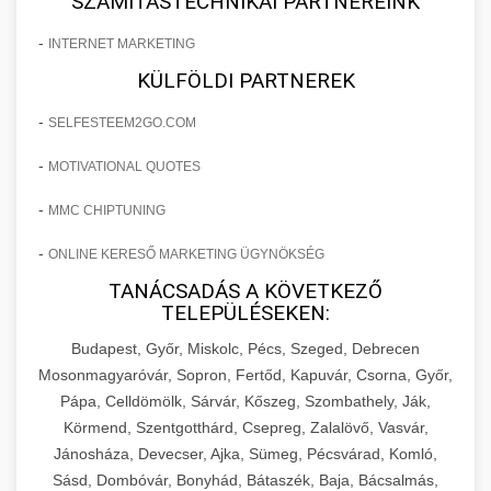
SZÁMÍTÁSTECHNIKAI PARTNEREINK
-
INTERNET MARKETING
KÜLFÖLDI PARTNEREK
-
SELFESTEEM2GO.COM
-
MOTIVATIONAL QUOTES
-
MMC CHIPTUNING
-
ONLINE KERESŐ MARKETING ÜGYNÖKSÉG
TANÁCSADÁS A KÖVETKEZŐ
TELEPÜLÉSEKEN:
Budapest, Győr, Miskolc, Pécs, Szeged, Debrecen
Mosonmagyaróvár, Sopron, Fertőd, Kapuvár, Csorna, Győr,
Pápa, Celldömölk, Sárvár, Kőszeg, Szombathely, Ják,
Körmend, Szentgotthárd, Csepreg, Zalalövő, Vasvár,
Jánosháza, Devecser, Ajka, Sümeg, Pécsvárad, Komló,
Sásd, Dombóvár, Bonyhád, Bátaszék, Baja, Bácsalmás,