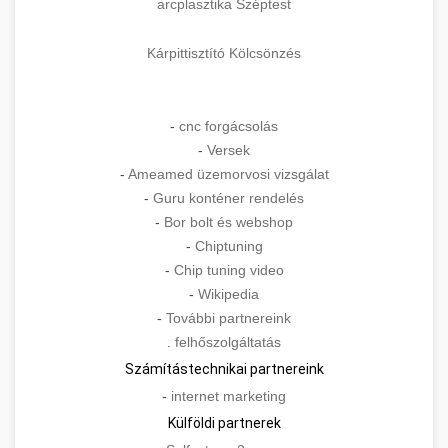
arcplasztika Széptest
Kárpittisztító Kölcsönzés
-
cnc forgácsolás
-
Versek
-
Ameamed üzemorvosi vizsgálat
-
Guru konténer rendelés
-
Bor bolt és webshop
-
Chiptuning
-
Chip tuning video
-
Wikipedia
-
További partnereink
.
felhőszolgáltatás
Számítástechnikai partnereink
-
internet marketing
Külföldi partnerek