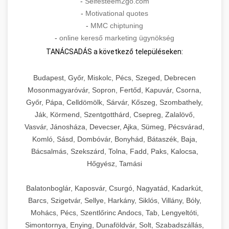
-
Selfesteem2go.com
-
Motivational quotes
-
MMC chiptuning
-
online kereső marketing ügynökség
TANÁCSADÁS a következő településeken:
Budapest, Győr, Miskolc, Pécs, Szeged, Debrecen
Mosonmagyaróvár, Sopron, Fertőd, Kapuvár, Csorna,
Győr, Pápa, Celldömölk, Sárvár, Kőszeg, Szombathely,
Ják, Körmend, Szentgotthárd, Csepreg, Zalalövő,
Vasvár, Jánosháza, Devecser, Ajka, Sümeg, Pécsvárad,
Komló, Sásd, Dombóvár, Bonyhád, Bátaszék, Baja,
Bácsalmás, Szekszárd, Tolna, Fadd, Paks, Kalocsa,
Hőgyész, Tamási
Balatonboglár, Kaposvár, Csurgó, Nagyatád, Kadarkút,
Barcs, Szigetvár, Sellye, Harkány, Siklós, Villány, Bóly,
Mohács, Pécs, Szentlőrinc Andocs, Tab, Lengyeltóti,
Simontornya, Enying, Dunaföldvár, Solt, Szabadszállás,