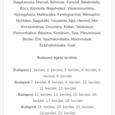
Nagykanizsa, Marcali, Böhönye, Fonyód, Balatonlelle,
Encs, Kisvárda, Nagyhalász, Vásárosnamény,
Nyíregyháza, Mátészalka, Fehérgyarmat, Máriapócs,
Nyírbátor, Nagykálló, Várpalota, Ajka, Herend, Mór,
Kincsesbánya, Oroszlány, Kisbér, Tatabánya,
Pannonhalma, Bábolna, Komárom, Tata, Pilisvörösvár,
Bicske, Érd, Százhalombatta, Martonvásár,
Százhalombatta, Gyál.
Budapest egész területe:
Budapest
1. kerület
,
2. kerület
,
3. kerület
,
4. kerület
,
5.
kerület
,
6. kerület
Budapest
7. kerület
,
8. kerület
,
9. kerület
,
10. kerület
,
11. kerület
,
12. kerület
Budapest
13. kerület
,
14. kerület
,
15. kerület
,
16.
kerület
,
17. kerület
,
18. kerület
Budapest
19. kerület
,
20. kerület
,
21. kerület
,
22.kerület
,
23. kerület