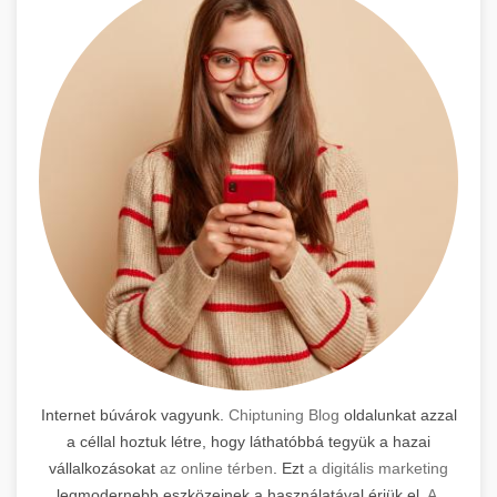
Internet búvárok vagyunk.
Chiptuning Blog
oldalunkat azzal
a céllal hoztuk létre, hogy láthatóbbá tegyük a hazai
vállalkozásokat
az online térben
. Ezt
a digitális marketing
legmodernebb eszközeinek a használatával érjük el.
A