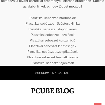
felfedezni a kívánt esztétikai eredmények elérése érdekében. Kattints
az alábbi linkekre, hogy többet megtudj!
Plasztikai sebészet információk
Plasztikai sebészet - Széptest klinika
Plasztikai sebészet időpontkérés
Plasztikai sebészet kezelések
Plasztikai sebészet konzultáció
Plasztikai sebészet lehetőségek
Plasztikai sebészet szolgáltatások
Plasztikai sebészet beavatkozások
Plasztikai sebészet ajánlatok
Hívjon minket: +36 70 629 06 90