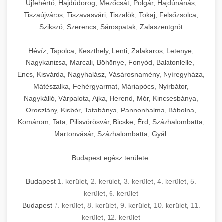
Újfehértó, Hajdúdorog, Mezőcsát, Polgár, Hajdúnánás,
Tiszaújváros, Tiszavasvári, Tiszalök, Tokaj, Felsőzsolca,
Szikszó, Szerencs, Sárospatak, Zalaszentgrót
Hévíz, Tapolca, Keszthely, Lenti, Zalakaros, Letenye,
Nagykanizsa, Marcali, Böhönye, Fonyód, Balatonlelle,
Encs, Kisvárda, Nagyhalász, Vásárosnamény, Nyíregyháza,
Mátészalka, Fehérgyarmat, Máriapócs, Nyírbátor,
Nagykálló, Várpalota, Ajka, Herend, Mór, Kincsesbánya,
Oroszlány, Kisbér, Tatabánya, Pannonhalma, Bábolna,
Komárom, Tata, Pilisvörösvár, Bicske, Érd, Százhalombatta,
Martonvásár, Százhalombatta, Gyál.
Budapest egész területe:
Budapest
1. kerület
,
2. kerület
,
3. kerület
,
4. kerület
,
5.
kerület
,
6. kerület
Budapest
7. kerület
,
8. kerület
,
9. kerület
,
10. kerület
,
11.
kerület
,
12. kerület