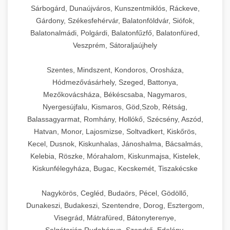
Sárbogárd, Dunaújváros, Kunszentmiklós, Ráckeve,
Gárdony, Székesfehérvár, Balatonföldvár, Siófok,
Balatonalmádi, Polgárdi, Balatonfűzfő, Balatonfüred,
Veszprém, Sátoraljaújhely
Szentes, Mindszent, Kondoros, Orosháza,
Hódmezővásárhely, Szeged, Battonya,
Mezőkovácsháza, Békéscsaba, Nagymaros,
Nyergesújfalu, Kismaros, Göd,Szob, Rétság,
Balassagyarmat, Romhány, Hollókő, Szécsény, Aszód,
Hatvan, Monor, Lajosmizse, Soltvadkert, Kiskőrös,
Kecel, Dusnok, Kiskunhalas, Jánoshalma, Bácsalmás,
Kelebia, Röszke, Mórahalom, Kiskunmajsa, Kistelek,
Kiskunfélegyháza, Bugac, Kecskemét, Tiszakécske
Nagykörös, Cegléd, Budaörs, Pécel, Gödöllő,
Dunakeszi, Budakeszi, Szentendre, Dorog, Esztergom,
Visegrád, Mátrafüred, Bátonyterenye,