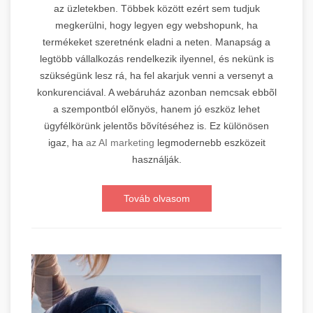
az üzletekben. Többek között ezért sem tudjuk
megkerülni, hogy legyen egy webshopunk, ha
termékeket szeretnénk eladni a neten. Manapság a
legtöbb vállalkozás rendelkezik ilyennel, és nekünk is
szükségünk lesz rá, ha fel akarjuk venni a versenyt a
konkurenciával. A webáruház azonban nemcsak ebbõl
a szempontból elõnyös, hanem jó eszköz lehet
ügyfélkörünk jelentõs bõvítéséhez is. Ez különösen
igaz, ha
az AI marketing
legmodernebb eszközeit
használják.
Továb olvasom