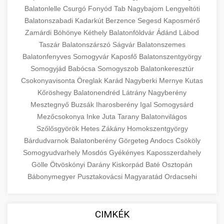
Balatonlelle
Csurgó
Fonyód
Tab
Nagybajom
Lengyeltóti
Balatonszabadi
Kadarkút
Berzence
Segesd
Kaposmérő
Zamárdi
Böhönye
Kéthely
Balatonföldvár
Ádánd
Lábod
Taszár
Balatonszárszó
Ságvár
Balatonszemes
Balatonfenyves
Somogyvár
Kaposfő
Balatonszentgyörgy
Somogyjád
Babócsa
Somogyszob
Balatonkeresztúr
Csokonyavisonta
Öreglak
Karád
Nagyberki
Mernye
Kutas
Kőröshegy
Balatonendréd
Látrány
Nagyberény
Mesztegnyő
Buzsák
Iharosberény
Igal
Somogysárd
Mezőcsokonya
Inke
Juta
Tarany
Balatonvilágos
Szőlősgyörök
Hetes
Zákány
Homokszentgyörgy
Bárdudvarnok
Balatonberény
Görgeteg
Andocs
Csököly
Somogyudvarhely
Mosdós
Gyékényes
Kaposszerdahely
Gölle
Ötvöskónyi
Darány
Kiskorpád
Baté
Osztopán
Bábonymegyer
Pusztakovácsi
Magyaratád
Ordacsehi
CIMKÉK