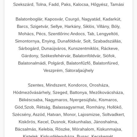
Szekszárd, Tolna, Fadd, Paks, Kalocsa, Hőgyész, Tamási
Balatonboglár, Kaposvár, Csurgó, Nagyatád, Kadarkút,
Barcs, Szigetvár, Sellye, Harkány, Siklós, Villány, Bóly,
Mohács, Pécs, Szentlőrinc Andocs, Tab, Lengyeltóti,
Simontornya, Enying, Dunaföldvár, Solt, Szabadszállás,
Sárbogárd, Dunaújváros, Kunszentmiklós, Ráckeve,
Gárdony, Székesfehérvár, Balatonföldvár, Siófok,
Balatonalmádi, Polgárdi, Balatonfűzfő, Balatonfüred,
Veszprém, Sátoraljaújhely
Szentes, Mindszent, Kondoros, Orosháza,
Hódmezővásárhely, Szeged, Battonya, Mezőkovácsháza,
Békéscsaba, Nagymaros, Nyergesújfalu, Kismaros,
Göd,Szob, Rétság, Balassagyarmat, Romhány, Hollókő,
Szécsény, Aszód, Hatvan, Monor, Lajosmizse, Soltvadkert,
Kiskőrös, Kecel, Dusnok, Kiskunhalas, Jánoshalma,
Bácsalmás, Kelebia, Röszke, Mórahalom, Kiskunmajsa,
Kistelek, Kiskunfélegyháza, Bugac, Kecskemét,