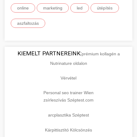
online
marketing
led
útépítés
aszfaltozás
KIEMELT PARTNEREINK:
prémium kollagén a
Nutrinature oldalon
Vérvétel
Personal seo trainer Wien
zsírleszívás Széptest.com
arcplasztika Széptest
Kárpittisztító Kölcsönzés