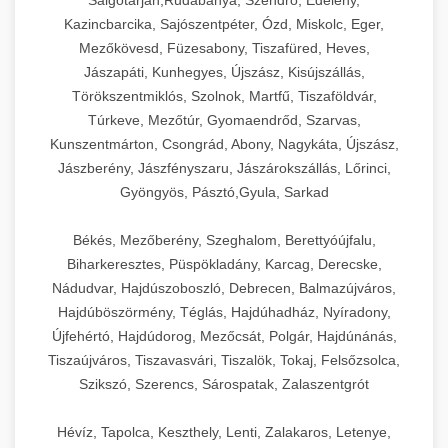
Salgótarján,Rudabánya, Szendrő, Edelény,
Kazincbarcika, Sajószentpéter, Ózd, Miskolc, Eger,
Mezőkövesd, Füzesabony, Tiszafüred, Heves,
Jászapáti, Kunhegyes, Újszász, Kisújszállás,
Törökszentmiklós, Szolnok, Martfű, Tiszaföldvár,
Túrkeve, Mezőtúr, Gyomaendrőd, Szarvas,
Kunszentmárton, Csongrád, Abony, Nagykáta, Újszász,
Jászberény, Jászfényszaru, Jászárokszállás, Lőrinci,
Gyöngyös, Pásztó,Gyula, Sarkad
Békés, Mezőberény, Szeghalom, Berettyóújfalu,
Biharkeresztes, Püspökladány, Karcag, Derecske,
Nádudvar, Hajdúszoboszló, Debrecen, Balmazújváros,
Hajdúböszörmény, Téglás, Hajdúhadház, Nyíradony,
Újfehértó, Hajdúdorog, Mezőcsát, Polgár, Hajdúnánás,
Tiszaújváros, Tiszavasvári, Tiszalök, Tokaj, Felsőzsolca,
Szikszó, Szerencs, Sárospatak, Zalaszentgrót
Hévíz, Tapolca, Keszthely, Lenti, Zalakaros, Letenye,