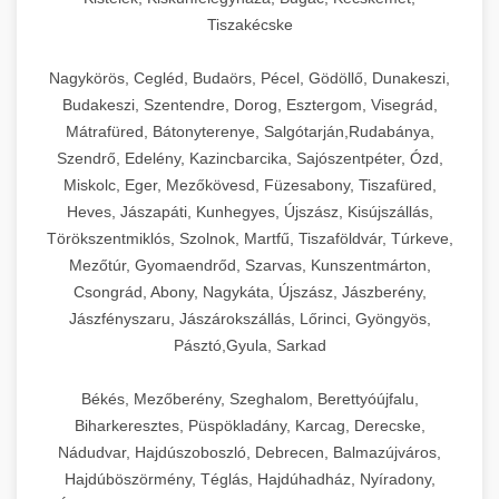
Tiszakécske
Nagykörös, Cegléd, Budaörs, Pécel, Gödöllő, Dunakeszi,
Budakeszi, Szentendre, Dorog, Esztergom, Visegrád,
Mátrafüred, Bátonyterenye, Salgótarján,Rudabánya,
Szendrő, Edelény, Kazincbarcika, Sajószentpéter, Ózd,
Miskolc, Eger, Mezőkövesd, Füzesabony, Tiszafüred,
Heves, Jászapáti, Kunhegyes, Újszász, Kisújszállás,
Törökszentmiklós, Szolnok, Martfű, Tiszaföldvár, Túrkeve,
Mezőtúr, Gyomaendrőd, Szarvas, Kunszentmárton,
Csongrád, Abony, Nagykáta, Újszász, Jászberény,
Jászfényszaru, Jászárokszállás, Lőrinci, Gyöngyös,
Pásztó,Gyula, Sarkad
Békés, Mezőberény, Szeghalom, Berettyóújfalu,
Biharkeresztes, Püspökladány, Karcag, Derecske,
Nádudvar, Hajdúszoboszló, Debrecen, Balmazújváros,
Hajdúböszörmény, Téglás, Hajdúhadház, Nyíradony,