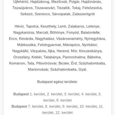
Újfehértó, Hajdúdorog, Mezőcsát, Polgár, Hajdúnánás,
Tiszaújváros, Tiszavasvári, Tiszalök, Tokaj, Felsőzsolca,
Szikszó, Szerencs, Sárospatak, Zalaszentgrót
Hévíz, Tapolca, Keszthely, Lenti, Zalakaros, Letenye,
Nagykanizsa, Marcali, Böhönye, Fonyód, Balatonlelle,
Encs, Kisvárda, Nagyhalász, Vásárosnamény, Nyíregyháza,
Mátészalka, Fehérgyarmat, Máriapócs, Nyírbátor,
Nagykálló, Várpalota, Ajka, Herend, Mór, Kincsesbánya,
Oroszlány, Kisbér, Tatabánya, Pannonhalma, Bábolna,
Komárom, Tata, Pilisvörösvár, Bicske, Érd, Százhalombatta,
Martonvásár, Százhalombatta, Gyál.
Budapest egész területe:
Budapest
1. kerület
,
2. kerület
,
3. kerület
,
4. kerület
,
5.
kerület
,
6. kerület
Budapest
7. kerület
,
8. kerület
,
9. kerület
,
10. kerület
,
11.
kerület
,
12. kerület