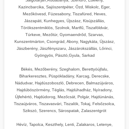
Salgótarján,Rudabánya, Szendrő, Edelény,
Kazincbarcika, Sajószentpéter, Ózd, Miskolc, Eger,
Mezőkövesd, Füzesabony, Tiszafüred, Heves,
Jászapáti, Kunhegyes, Újszász, Kisújszállás,
Törökszentmiklós, Szolnok, Martfű, Tiszaföldvár,
Túrkeve, Mezőtúr, Gyomaendrőd, Szarvas,
Kunszentmárton, Csongrád, Abony, Nagykáta, Újszász,
Jászberény, Jászfényszaru, Jászárokszállás, Lőrinci,
Gyöngyös, Pásztó,Gyula, Sarkad
Békés, Mezőberény, Szeghalom, Berettyóújfalu,
Biharkeresztes, Püspökladány, Karcag, Derecske,
Nádudvar, Hajdúszoboszló, Debrecen, Balmazújváros,
Hajdúböszörmény, Téglás, Hajdúhadház, Nyíradony,
Újfehértó, Hajdúdorog, Mezőcsát, Polgár, Hajdúnánás,
Tiszaújváros, Tiszavasvári, Tiszalök, Tokaj, Felsőzsolca,
Szikszó, Szerencs, Sárospatak, Zalaszentgrót
Hévíz, Tapolca, Keszthely, Lenti, Zalakaros, Letenye,