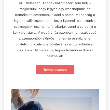
az üzletekben. Többek között ezért sem tudjuk
megkerülni, hogy legyen egy webshopunk, ha
termékeket szeretnénk eladni a neten. Manapság a
legtöbb vállalkozás rendelkezik ilyennel, és nekünk is
szükségünk lesz rá, ha fel akarjuk venni a versenyt a
konkurenciával. A webáruház azonban nemcsak ebbõl
a szempontból elõnyös, hanem jó eszköz lehet
ügyfélkörünk jelentõs bõvítéséhez is. Ez különösen
igaz, ha
az AI marketing
legmodernebb eszközeit
használják.
Továb olvasom