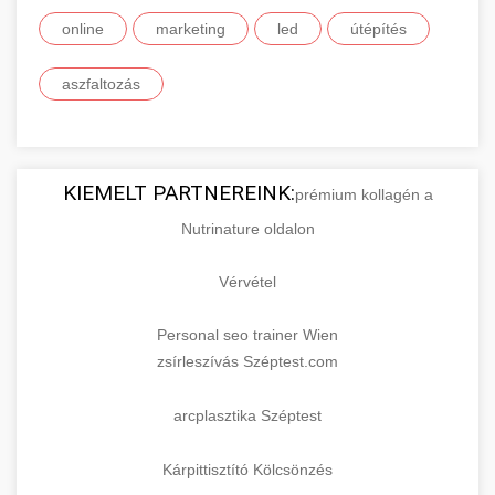
online
marketing
led
útépítés
aszfaltozás
KIEMELT PARTNEREINK:
prémium kollagén a
Nutrinature oldalon
Vérvétel
Personal seo trainer Wien
zsírleszívás Széptest.com
arcplasztika Széptest
Kárpittisztító Kölcsönzés