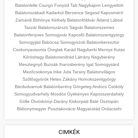
Balatonlelle
Csurgó
Fonyód
Tab
Nagybajom
Lengyeltóti
Balatonszabadi
Kadarkút
Berzence
Segesd
Kaposmérő
Zamárdi
Böhönye
Kéthely
Balatonföldvár
Ádánd
Lábod
Taszár
Balatonszárszó
Ságvár
Balatonszemes
Balatonfenyves
Somogyvár
Kaposfő
Balatonszentgyörgy
Somogyjád
Babócsa
Somogyszob
Balatonkeresztúr
Csokonyavisonta
Öreglak
Karád
Nagyberki
Mernye
Kutas
Kőröshegy
Balatonendréd
Látrány
Nagyberény
Mesztegnyő
Buzsák
Iharosberény
Igal
Somogysárd
Mezőcsokonya
Inke
Juta
Tarany
Balatonvilágos
Szőlősgyörök
Hetes
Zákány
Homokszentgyörgy
Bárdudvarnok
Balatonberény
Görgeteg
Andocs
Csököly
Somogyudvarhely
Mosdós
Gyékényes
Kaposszerdahely
Gölle
Ötvöskónyi
Darány
Kiskorpád
Baté
Osztopán
Bábonymegyer
Pusztakovácsi
Magyaratád
Ordacsehi
CIMKÉK