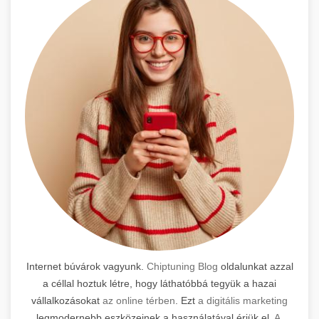
Internet búvárok vagyunk.
Chiptuning Blog
oldalunkat azzal
a céllal hoztuk létre, hogy láthatóbbá tegyük a hazai
vállalkozásokat
az online térben
. Ezt
a digitális marketing
legmodernebb eszközeinek a használatával érjük el.
A