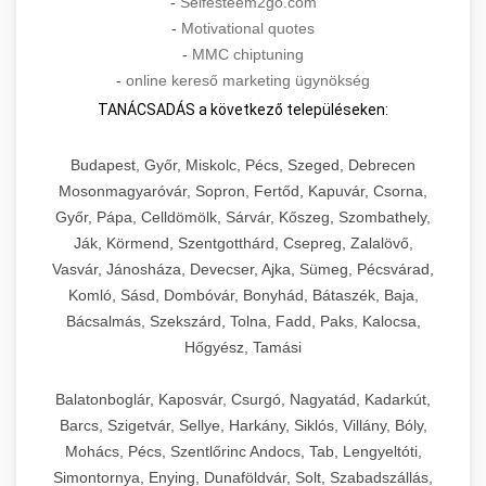
-
Selfesteem2go.com
-
Motivational quotes
-
MMC chiptuning
-
online kereső marketing ügynökség
TANÁCSADÁS a következő településeken:
Budapest, Győr, Miskolc, Pécs, Szeged, Debrecen
Mosonmagyaróvár, Sopron, Fertőd, Kapuvár, Csorna,
Győr, Pápa, Celldömölk, Sárvár, Kőszeg, Szombathely,
Ják, Körmend, Szentgotthárd, Csepreg, Zalalövő,
Vasvár, Jánosháza, Devecser, Ajka, Sümeg, Pécsvárad,
Komló, Sásd, Dombóvár, Bonyhád, Bátaszék, Baja,
Bácsalmás, Szekszárd, Tolna, Fadd, Paks, Kalocsa,
Hőgyész, Tamási
Balatonboglár, Kaposvár, Csurgó, Nagyatád, Kadarkút,
Barcs, Szigetvár, Sellye, Harkány, Siklós, Villány, Bóly,
Mohács, Pécs, Szentlőrinc Andocs, Tab, Lengyeltóti,
Simontornya, Enying, Dunaföldvár, Solt, Szabadszállás,