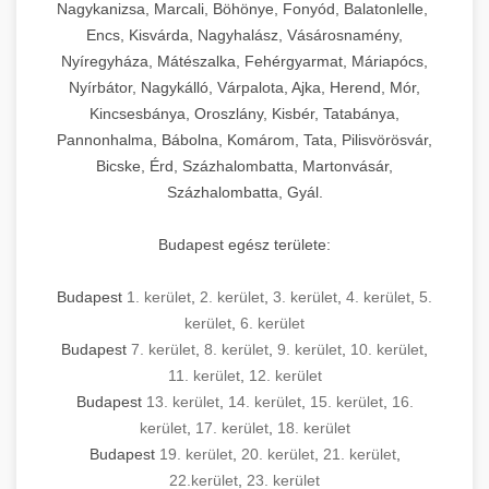
Nagykanizsa, Marcali, Böhönye, Fonyód, Balatonlelle,
Encs, Kisvárda, Nagyhalász, Vásárosnamény,
Nyíregyháza, Mátészalka, Fehérgyarmat, Máriapócs,
Nyírbátor, Nagykálló, Várpalota, Ajka, Herend, Mór,
Kincsesbánya, Oroszlány, Kisbér, Tatabánya,
Pannonhalma, Bábolna, Komárom, Tata, Pilisvörösvár,
Bicske, Érd, Százhalombatta, Martonvásár,
Százhalombatta, Gyál.
Budapest egész területe:
Budapest
1. kerület
,
2. kerület
,
3. kerület
,
4. kerület
,
5.
kerület
,
6. kerület
Budapest
7. kerület
,
8. kerület
,
9. kerület
,
10. kerület
,
11. kerület
,
12. kerület
Budapest
13. kerület
,
14. kerület
,
15. kerület
,
16.
kerület
,
17. kerület
,
18. kerület
Budapest
19. kerület
,
20. kerület
,
21. kerület
,
22.kerület
,
23. kerület