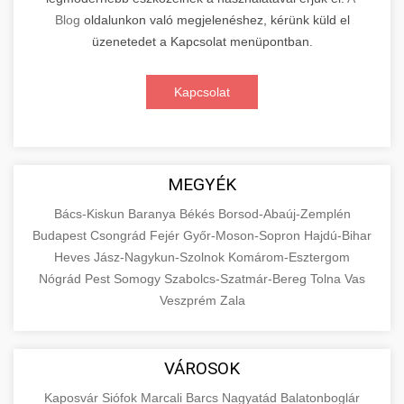
Blog
oldalunkon való megjelenéshez, kérünk küld el
üzenetedet a Kapcsolat menüpontban.
Kapcsolat
MEGYÉK
Bács-Kiskun
Baranya
Békés
Borsod-Abaúj-Zemplén
Budapest
Csongrád
Fejér
Győr-Moson-Sopron
Hajdú-Bihar
Heves
Jász-Nagykun-Szolnok
Komárom-Esztergom
Nógrád
Pest
Somogy
Szabolcs-Szatmár-Bereg
Tolna
Vas
Veszprém
Zala
VÁROSOK
Kaposvár
Siófok
Marcali
Barcs
Nagyatád
Balatonboglár