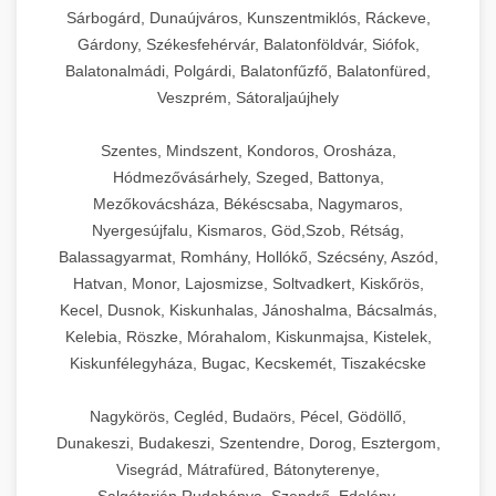
Sárbogárd, Dunaújváros, Kunszentmiklós, Ráckeve,
Gárdony, Székesfehérvár, Balatonföldvár, Siófok,
Balatonalmádi, Polgárdi, Balatonfűzfő, Balatonfüred,
Veszprém, Sátoraljaújhely
Szentes, Mindszent, Kondoros, Orosháza,
Hódmezővásárhely, Szeged, Battonya,
Mezőkovácsháza, Békéscsaba, Nagymaros,
Nyergesújfalu, Kismaros, Göd,Szob, Rétság,
Balassagyarmat, Romhány, Hollókő, Szécsény, Aszód,
Hatvan, Monor, Lajosmizse, Soltvadkert, Kiskőrös,
Kecel, Dusnok, Kiskunhalas, Jánoshalma, Bácsalmás,
Kelebia, Röszke, Mórahalom, Kiskunmajsa, Kistelek,
Kiskunfélegyháza, Bugac, Kecskemét, Tiszakécske
Nagykörös, Cegléd, Budaörs, Pécel, Gödöllő,
Dunakeszi, Budakeszi, Szentendre, Dorog, Esztergom,
Visegrád, Mátrafüred, Bátonyterenye,