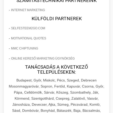
SZÁMÍTÁSTECHNIKAI PARTNEREINK
-
INTERNET MARKETING
KÜLFÖLDI PARTNEREK
-
SELFESTEEM2GO.COM
-
MOTIVATIONAL QUOTES
-
MMC CHIPTUNING
-
ONLINE KERESŐ MARKETING ÜGYNÖKSÉG
TANÁCSADÁS A KÖVETKEZŐ
TELEPÜLÉSEKEN:
Budapest, Győr, Miskolc, Pécs, Szeged, Debrecen
Mosonmagyaróvár, Sopron, Fertőd, Kapuvár, Csorna, Győr,
Pápa, Celldömölk, Sárvár, Kőszeg, Szombathely, Ják,
Körmend, Szentgotthárd, Csepreg, Zalalövő, Vasvár,
Jánosháza, Devecser, Ajka, Sümeg, Pécsvárad, Komló,
Sásd, Dombóvár, Bonyhád, Bátaszék, Baja, Bácsalmás,