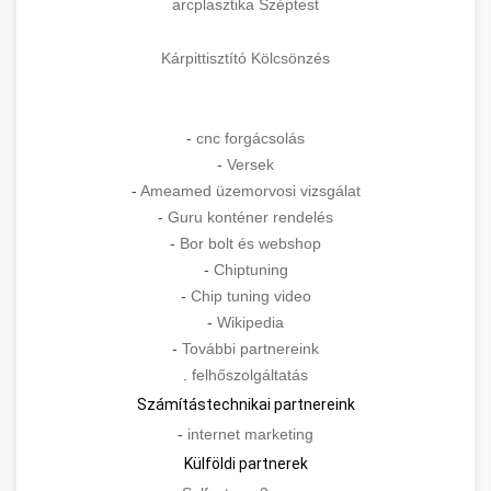
arcplasztika Széptest
Kárpittisztító Kölcsönzés
-
cnc forgácsolás
-
Versek
-
Ameamed üzemorvosi vizsgálat
-
Guru konténer rendelés
-
Bor bolt és webshop
-
Chiptuning
-
Chip tuning video
-
Wikipedia
-
További partnereink
.
felhőszolgáltatás
Számítástechnikai partnereink
-
internet marketing
Külföldi partnerek