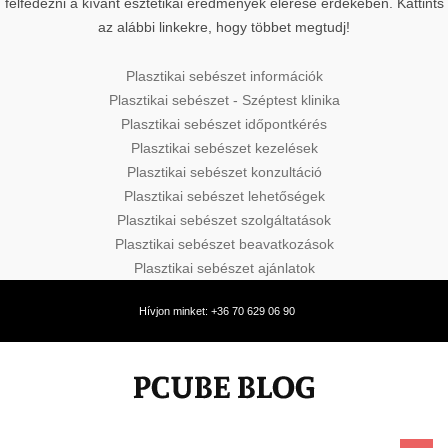
felfedezni a kívánt esztétikai eredmények elérése érdekében. Kattints
az alábbi linkekre, hogy többet megtudj!
Plasztikai sebészet információk
Plasztikai sebészet - Széptest klinika
Plasztikai sebészet időpontkérés
Plasztikai sebészet kezelések
Plasztikai sebészet konzultáció
Plasztikai sebészet lehetőségek
Plasztikai sebészet szolgáltatások
Plasztikai sebészet beavatkozások
Plasztikai sebészet ajánlatok
Hívjon minket: +36 70 629 06 90