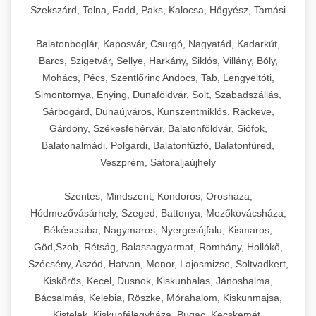
Szekszárd, Tolna, Fadd, Paks, Kalocsa, Hőgyész, Tamási
Balatonboglár, Kaposvár, Csurgó, Nagyatád, Kadarkút,
Barcs, Szigetvár, Sellye, Harkány, Siklós, Villány, Bóly,
Mohács, Pécs, Szentlőrinc Andocs, Tab, Lengyeltóti,
Simontornya, Enying, Dunaföldvár, Solt, Szabadszállás,
Sárbogárd, Dunaújváros, Kunszentmiklós, Ráckeve,
Gárdony, Székesfehérvár, Balatonföldvár, Siófok,
Balatonalmádi, Polgárdi, Balatonfűzfő, Balatonfüred,
Veszprém, Sátoraljaújhely
Szentes, Mindszent, Kondoros, Orosháza,
Hódmezővásárhely, Szeged, Battonya, Mezőkovácsháza,
Békéscsaba, Nagymaros, Nyergesújfalu, Kismaros,
Göd,Szob, Rétság, Balassagyarmat, Romhány, Hollókő,
Szécsény, Aszód, Hatvan, Monor, Lajosmizse, Soltvadkert,
Kiskőrös, Kecel, Dusnok, Kiskunhalas, Jánoshalma,
Bácsalmás, Kelebia, Röszke, Mórahalom, Kiskunmajsa,
Kistelek, Kiskunfélegyháza, Bugac, Kecskemét,