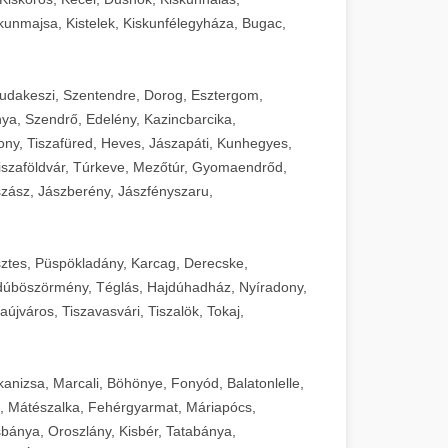
unmajsa, Kistelek, Kiskunfélegyháza, Bugac,
Budakeszi, Szentendre, Dorog, Esztergom,
ya, Szendrő, Edelény, Kazincbarcika,
ny, Tiszafüred, Heves, Jászapáti, Kunhegyes,
 Tiszaföldvár, Túrkeve, Mezőtúr, Gyomaendrőd,
zász, Jászberény, Jászfényszaru,
sztes, Püspökladány, Karcag, Derecske,
dúböszörmény, Téglás, Hajdúhadház, Nyíradony,
újváros, Tiszavasvári, Tiszalök, Tokaj,
kanizsa, Marcali, Böhönye, Fonyód, Balatonlelle,
, Mátészalka, Fehérgyarmat, Máriapócs,
sbánya, Oroszlány, Kisbér, Tatabánya,