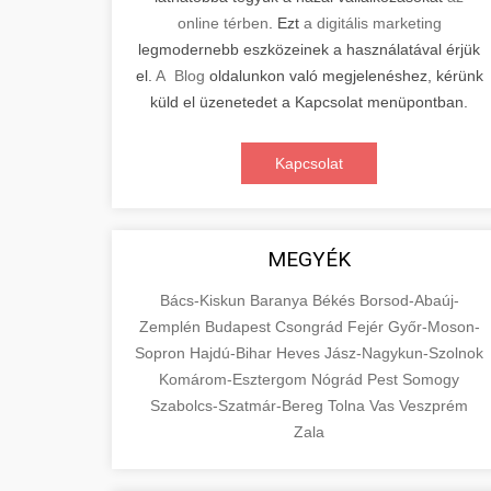
online térben
. Ezt
a digitális marketing
legmodernebb eszközeinek a használatával érjük
el.
A Blog
oldalunkon való megjelenéshez, kérünk
küld el üzenetedet a Kapcsolat menüpontban.
Kapcsolat
MEGYÉK
Bács-Kiskun
Baranya
Békés
Borsod-Abaúj-
Zemplén
Budapest
Csongrád
Fejér
Győr-Moson-
Sopron
Hajdú-Bihar
Heves
Jász-Nagykun-Szolnok
Komárom-Esztergom
Nógrád
Pest
Somogy
Szabolcs-Szatmár-Bereg
Tolna
Vas
Veszprém
Zala