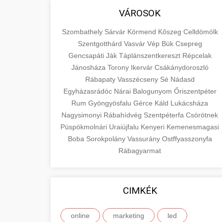
VÁROSOK
Szombathely
Sárvár
Körmend
Kőszeg
Celldömölk
Szentgotthárd
Vasvár
Vép
Bük
Csepreg
Gencsapáti
Ják
Táplánszentkereszt
Répcelak
Jánosháza
Torony
Ikervár
Csákánydoroszló
Rábapaty
Vasszécseny
Sé
Nádasd
Egyházasrádóc
Nárai
Balogunyom
Őriszentpéter
Rum
Gyöngyösfalu
Gérce
Káld
Lukácsháza
Nagysimonyi
Rábahídvég
Szentpéterfa
Csörötnek
Püspökmolnári
Uraiújfalu
Kenyeri
Kemenesmagasi
Boba
Sorokpolány
Vassurány
Ostffyasszonyfa
Rábagyarmat
CIMKÉK
online
marketing
led