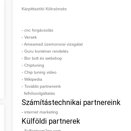
Kárpittisztító Kölcsönzés
-
cnc forgácsolás
-
Versek
-
Ameamed üzemorvosi vizsgálat
-
Guru konténer rendelés
-
Bor bolt és webshop
-
Chiptuning
-
Chip tuning video
-
Wikipedia
-
További partnereink
.
felhőszolgáltatás
Számítástechnikai partnereink
-
internet marketing
Külföldi partnerek
-
Selfesteem2go.com