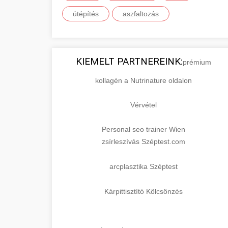
útépítés
aszfaltozás
KIEMELT PARTNEREINK:
prémium
kollagén a Nutrinature oldalon
Vérvétel
Personal seo trainer Wien
zsírleszívás Széptest.com
arcplasztika Széptest
Kárpittisztító Kölcsönzés