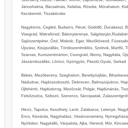
Jánoshalma, Bácsalmás, Kelebia, Röszke, Mórahalom, Kisk
Kecskemét, Tiszakécske
Nagykörös, Cegléd, Budaörs, Pécel, Gödöllő, Dunakeszi, 
Visegrád, Mátrafüred, Bátonyterenye, Salgótarján,Rudabán
Sajószentpéter, Ózd, Miskolc, Eger, Mezőkövesd, Füzesabo
Újszász, Kisújszállás, Törökszentmiklós, Szolnok, Martfű,
Szarvas, Kunszentmárton, Csongrád, Abony, Nagykáta, Újs
Jászárokszállás, Lőrinci, Gyöngyös, Pásztó,Gyula, Sarkad
Békés, Mezőberény, Szeghalom, Berettyóújfalu, Biharkere
Nádudvar, Hajdúszoboszló, Debrecen, Balmazújváros, Haj
Újfehértó, Hajdúdorog, Mezőcsát, Polgár, Hajdúnánás, Tisza
Felsőzsolca, Szikszó, Szerencs, Sárospatak, Zalaszentgrót
Hévíz, Tapolca, Keszthely, Lenti, Zalakaros, Letenye, Nagy
Encs, Kisvárda, Nagyhalász, Vásárosnamény, Nyíregyháza
Nyírbátor, Nagykálló, Várpalota, Ajka, Herend, Mór, Kincse