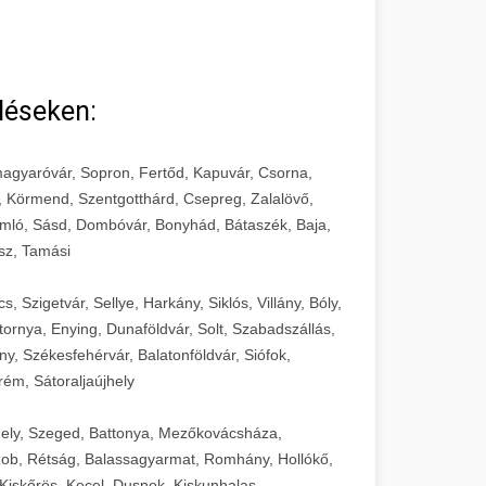
léseken:
agyaróvár, Sopron, Fertőd, Kapuvár, Csorna,
, Körmend, Szentgotthárd, Csepreg, Zalalövő,
mló, Sásd, Dombóvár, Bonyhád, Bátaszék, Baja,
sz, Tamási
 Szigetvár, Sellye, Harkány, Siklós, Villány, Bóly,
ornya, Enying, Dunaföldvár, Solt, Szabadszállás,
, Székesfehérvár, Balatonföldvár, Siófok,
rém, Sátoraljaújhely
ely, Szeged, Battonya, Mezőkovácsháza,
ob, Rétság, Balassagyarmat, Romhány, Hollókő,
Kiskőrös, Kecel, Dusnok, Kiskunhalas,