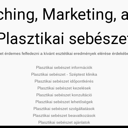
hing, Marketing, a
Plasztikai sebésze
t érdemes felfedezni a kívánt esztétikai eredmények elérése érdekében
Plasztikai sebészet információk
Plasztikai sebészet - Széptest klinika
Plasztikai sebészet időpontkérés
Plasztikai sebészet kezelések
Plasztikai sebészet konzultáció
Plasztikai sebészet lehetőségek
Plasztikai sebészet szolgáltatások
Plasztikai sebészet beavatkozások
Plasztikai sebészet ajánlatok