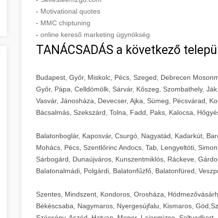
-
Motivational quotes
-
MMC chiptuning
-
online kereső marketing ügynökség
TANÁCSADÁS a következő telepü
Budapest, Győr, Miskolc, Pécs, Szeged, Debrecen Mosonm
Győr, Pápa, Celldömölk, Sárvár, Kőszeg, Szombathely, Ják
Vasvár, Jánosháza, Devecser, Ajka, Sümeg, Pécsvárad, Ko
Bácsalmás, Szekszárd, Tolna, Fadd, Paks, Kalocsa, Hőgyé
Balatonboglár, Kaposvár, Csurgó, Nagyatád, Kadarkút, Barcs,
Mohács, Pécs, Szentlőrinc Andocs, Tab, Lengyeltóti, Simont
Sárbogárd, Dunaújváros, Kunszentmiklós, Ráckeve, Gárdony
Balatonalmádi, Polgárdi, Balatonfűzfő, Balatonfüred, Veszp
Szentes, Mindszent, Kondoros, Orosháza, Hódmezővásárh
Békéscsaba, Nagymaros, Nyergesújfalu, Kismaros, Göd,Sz
Szécsény, Aszód, Hatvan, Monor, Lajosmizse, Soltvadkert, 