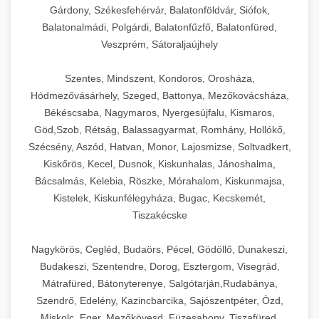
Gárdony, Székesfehérvár, Balatonföldvár, Siófok,
Balatonalmádi, Polgárdi, Balatonfűzfő, Balatonfüred,
Veszprém, Sátoraljaújhely
Szentes, Mindszent, Kondoros, Orosháza,
Hódmezővásárhely, Szeged, Battonya, Mezőkovácsháza,
Békéscsaba, Nagymaros, Nyergesújfalu, Kismaros,
Göd,Szob, Rétság, Balassagyarmat, Romhány, Hollókő,
Szécsény, Aszód, Hatvan, Monor, Lajosmizse, Soltvadkert,
Kiskőrös, Kecel, Dusnok, Kiskunhalas, Jánoshalma,
Bácsalmás, Kelebia, Röszke, Mórahalom, Kiskunmajsa,
Kistelek, Kiskunfélegyháza, Bugac, Kecskemét,
Tiszakécske
Nagykörös, Cegléd, Budaörs, Pécel, Gödöllő, Dunakeszi,
Budakeszi, Szentendre, Dorog, Esztergom, Visegrád,
Mátrafüred, Bátonyterenye, Salgótarján,Rudabánya,
Szendrő, Edelény, Kazincbarcika, Sajószentpéter, Ózd,
Miskolc, Eger, Mezőkövesd, Füzesabony, Tiszafüred,