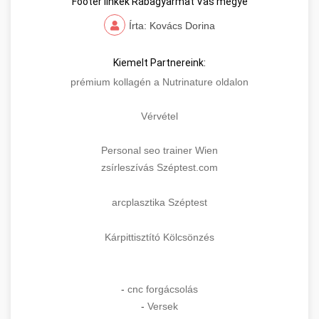
Footer linkek Rábagyarmat Vas megye
Írta: Kovács Dorina
Kiemelt Partnereink:
prémium kollagén a Nutrinature oldalon
Vérvétel
Personal seo trainer Wien
zsírleszívás Széptest.com
arcplasztika Széptest
Kárpittisztító Kölcsönzés
-
cnc forgácsolás
-
Versek