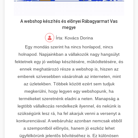
A webshop készítés és elõnyei Rábagyarmat Vas
megye
Írta: Kovács Dorina
Egy mondás szerint ha nincs honlapod, nincs
holnapod. Napjainkban a vállakozók nagy hangsúlyt
fektetnek egy jó weblap készítésére, mûködtetésére, és
ennek meghatározó része a webshop is, hiszen az
emberek szívesebben vásárolnak az interneten, mint
az üzletekben. Többek között ezért sem tudjuk
megkerülni, hogy legyen egy webshopunk, ha
termékeket szeretnénk eladni a neten. Manapság a
legtöbb vállalkozás rendelkezik ilyennel, és nekünk is
szükségünk lesz rá, ha fel akarjuk venni a versenyt a
konkurenciával. A webáruház azonban nemcsak ebbõl
a szempontból elõnyös, hanem jó eszköz lehet
ügyfélkörünk jelentõs bõvítéséhez is. Ez különösen