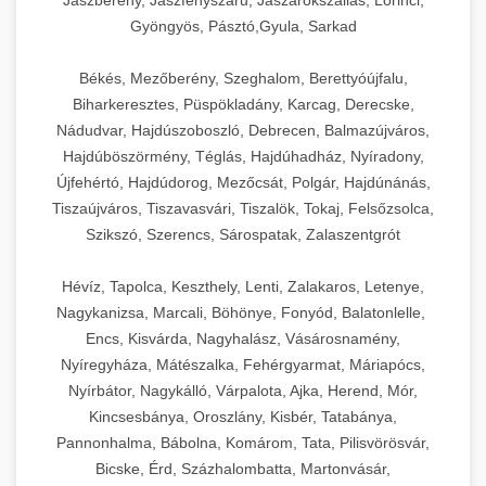
Jászberény, Jászfényszaru, Jászárokszállás, Lőrinci,
Gyöngyös, Pásztó,Gyula, Sarkad
Békés, Mezőberény, Szeghalom, Berettyóújfalu,
Biharkeresztes, Püspökladány, Karcag, Derecske,
Nádudvar, Hajdúszoboszló, Debrecen, Balmazújváros,
Hajdúböszörmény, Téglás, Hajdúhadház, Nyíradony,
Újfehértó, Hajdúdorog, Mezőcsát, Polgár, Hajdúnánás,
Tiszaújváros, Tiszavasvári, Tiszalök, Tokaj, Felsőzsolca,
Szikszó, Szerencs, Sárospatak, Zalaszentgrót
Hévíz, Tapolca, Keszthely, Lenti, Zalakaros, Letenye,
Nagykanizsa, Marcali, Böhönye, Fonyód, Balatonlelle,
Encs, Kisvárda, Nagyhalász, Vásárosnamény,
Nyíregyháza, Mátészalka, Fehérgyarmat, Máriapócs,
Nyírbátor, Nagykálló, Várpalota, Ajka, Herend, Mór,
Kincsesbánya, Oroszlány, Kisbér, Tatabánya,
Pannonhalma, Bábolna, Komárom, Tata, Pilisvörösvár,
Bicske, Érd, Százhalombatta, Martonvásár,