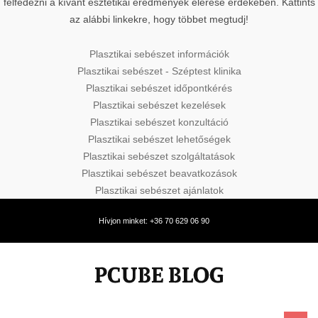
felfedezni a kívánt esztétikai eredmények elérése érdekében. Kattints
az alábbi linkekre, hogy többet megtudj!
Plasztikai sebészet információk
Plasztikai sebészet - Széptest klinika
Plasztikai sebészet időpontkérés
Plasztikai sebészet kezelések
Plasztikai sebészet konzultáció
Plasztikai sebészet lehetőségek
Plasztikai sebészet szolgáltatások
Plasztikai sebészet beavatkozások
Plasztikai sebészet ajánlatok
Hívjon minket: +36 70 629 06 90