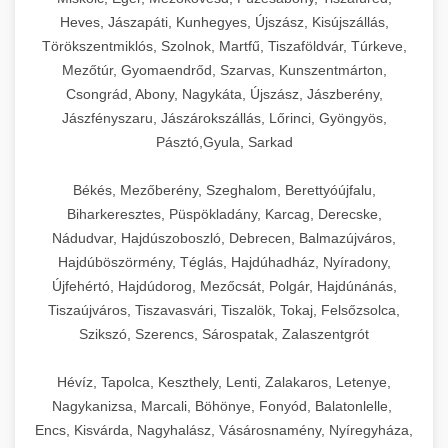
Heves, Jászapáti, Kunhegyes, Újszász, Kisújszállás,
Törökszentmiklós, Szolnok, Martfű, Tiszaföldvár, Túrkeve,
Mezőtúr, Gyomaendrőd, Szarvas, Kunszentmárton,
Csongrád, Abony, Nagykáta, Újszász, Jászberény,
Jászfényszaru, Jászárokszállás, Lőrinci, Gyöngyös,
Pásztó,Gyula, Sarkad
Békés, Mezőberény, Szeghalom, Berettyóújfalu,
Biharkeresztes, Püspökladány, Karcag, Derecske,
Nádudvar, Hajdúszoboszló, Debrecen, Balmazújváros,
Hajdúböszörmény, Téglás, Hajdúhadház, Nyíradony,
Újfehértó, Hajdúdorog, Mezőcsát, Polgár, Hajdúnánás,
Tiszaújváros, Tiszavasvári, Tiszalök, Tokaj, Felsőzsolca,
Szikszó, Szerencs, Sárospatak, Zalaszentgrót
Hévíz, Tapolca, Keszthely, Lenti, Zalakaros, Letenye,
Nagykanizsa, Marcali, Böhönye, Fonyód, Balatonlelle,
Encs, Kisvárda, Nagyhalász, Vásárosnamény, Nyíregyháza,