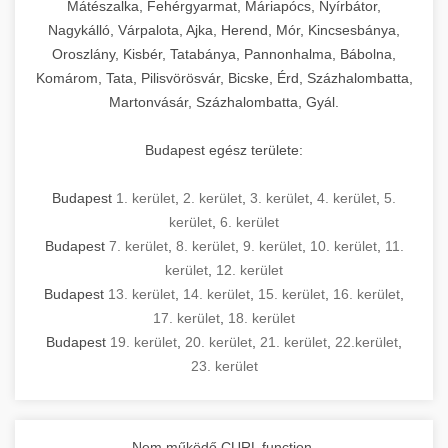
Mátészalka, Fehérgyarmat, Máriapócs, Nyírbátor,
Nagykálló, Várpalota, Ajka, Herend, Mór, Kincsesbánya,
Oroszlány, Kisbér, Tatabánya, Pannonhalma, Bábolna,
Komárom, Tata, Pilisvörösvár, Bicske, Érd, Százhalombatta,
Martonvásár, Százhalombatta, Gyál.
Budapest egész területe:
Budapest
1. kerület
,
2. kerület
,
3. kerület
,
4. kerület
,
5.
kerület
,
6. kerület
Budapest
7. kerület
,
8. kerület
,
9. kerület
,
10. kerület
,
11.
kerület
,
12. kerület
Budapest
13. kerület
,
14. kerület
,
15. kerület
,
16. kerület
,
17. kerület
,
18. kerület
Budapest
19. kerület
,
20. kerület
,
21. kerület
,
22.kerület
,
23. kerület
Nem működő CURL function.