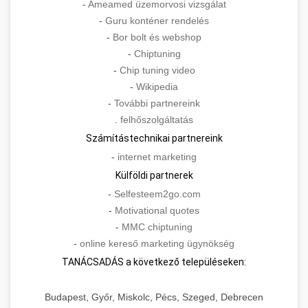
-
Ameamed üzemorvosi vizsgálat
-
Guru konténer rendelés
-
Bor bolt és webshop
-
Chiptuning
-
Chip tuning video
-
Wikipedia
-
További partnereink
.
felhőszolgáltatás
Számítástechnikai partnereink
-
internet marketing
Külföldi partnerek
-
Selfesteem2go.com
-
Motivational quotes
-
MMC chiptuning
-
online kereső marketing ügynökség
TANÁCSADÁS a következő településeken:
Budapest, Győr, Miskolc, Pécs, Szeged, Debrecen