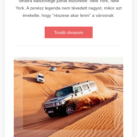
Sinatra dalszövege juthat eszünkbe: New York, New
York. A zenész legenda nem tévedett nagyot, mikor azt
énekelte, hogy “részese akar lenni” a városnak.
Továb olvasom