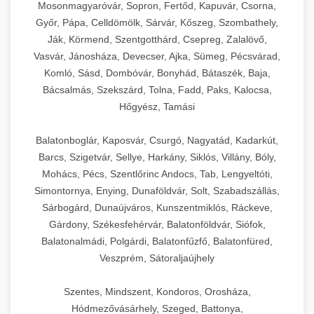
Mosonmagyaróvár, Sopron, Fertőd, Kapuvár, Csorna,
Győr, Pápa, Celldömölk, Sárvár, Kőszeg, Szombathely,
Ják, Körmend, Szentgotthárd, Csepreg, Zalalövő,
Vasvár, Jánosháza, Devecser, Ajka, Sümeg, Pécsvárad,
Komló, Sásd, Dombóvár, Bonyhád, Bátaszék, Baja,
Bácsalmás, Szekszárd, Tolna, Fadd, Paks, Kalocsa,
Hőgyész, Tamási
Balatonboglár, Kaposvár, Csurgó, Nagyatád, Kadarkút,
Barcs, Szigetvár, Sellye, Harkány, Siklós, Villány, Bóly,
Mohács, Pécs, Szentlőrinc Andocs, Tab, Lengyeltóti,
Simontornya, Enying, Dunaföldvár, Solt, Szabadszállás,
Sárbogárd, Dunaújváros, Kunszentmiklós, Ráckeve,
Gárdony, Székesfehérvár, Balatonföldvár, Siófok,
Balatonalmádi, Polgárdi, Balatonfűzfő, Balatonfüred,
Veszprém, Sátoraljaújhely
Szentes, Mindszent, Kondoros, Orosháza,
Hódmezővásárhely, Szeged, Battonya,