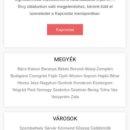
Blog
oldalunkon való megjelenéshez, kérünk küld el
üzenetedet a Kapcsolat menüpontban.
Kapcsolat
MEGYÉK
Bács-Kiskun
Baranya
Békés
Borsod-Abaúj-Zemplén
Budapest
Csongrád
Fejér
Győr-Moson-Sopron
Hajdú-Bihar
Heves
Jász-Nagykun-Szolnok
Komárom-Esztergom
Nógrád
Pest
Somogy
Szabolcs-Szatmár-Bereg
Tolna
Vas
Veszprém
Zala
VÁROSOK
Szombathely
Sárvár
Körmend
Kőszeg
Celldömölk