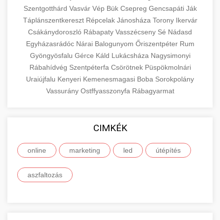
Szentgotthárd
Vasvár
Vép
Bük
Csepreg
Gencsapáti
Ják
Táplánszentkereszt
Répcelak
Jánosháza
Torony
Ikervár
Csákánydoroszló
Rábapaty
Vasszécseny
Sé
Nádasd
Egyházasrádóc
Nárai
Balogunyom
Őriszentpéter
Rum
Gyöngyösfalu
Gérce
Káld
Lukácsháza
Nagysimonyi
Rábahídvég
Szentpéterfa
Csörötnek
Püspökmolnári
Uraiújfalu
Kenyeri
Kemenesmagasi
Boba
Sorokpolány
Vassurány
Ostffyasszonyfa
Rábagyarmat
CIMKÉK
online
marketing
led
útépítés
aszfaltozás