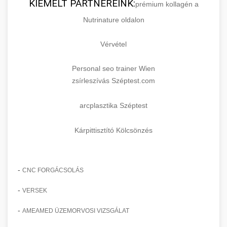
KIEMELT PARTNEREINK:
prémium kollagén a
Nutrinature oldalon
Vérvétel
Personal seo trainer Wien
zsírleszívás Széptest.com
arcplasztika Széptest
Kárpittisztító Kölcsönzés
-
CNC FORGÁCSOLÁS
-
VERSEK
-
AMEAMED ÜZEMORVOSI VIZSGÁLAT