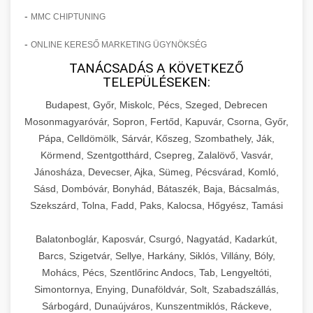
-
MMC CHIPTUNING
-
ONLINE KERESŐ MARKETING ÜGYNÖKSÉG
TANÁCSADÁS A KÖVETKEZŐ
TELEPÜLÉSEKEN:
Budapest, Győr, Miskolc, Pécs, Szeged, Debrecen
Mosonmagyaróvár, Sopron, Fertőd, Kapuvár, Csorna, Győr,
Pápa, Celldömölk, Sárvár, Kőszeg, Szombathely, Ják,
Körmend, Szentgotthárd, Csepreg, Zalalövő, Vasvár,
Jánosháza, Devecser, Ajka, Sümeg, Pécsvárad, Komló,
Sásd, Dombóvár, Bonyhád, Bátaszék, Baja, Bácsalmás,
Szekszárd, Tolna, Fadd, Paks, Kalocsa, Hőgyész, Tamási
Balatonboglár, Kaposvár, Csurgó, Nagyatád, Kadarkút,
Barcs, Szigetvár, Sellye, Harkány, Siklós, Villány, Bóly,
Mohács, Pécs, Szentlőrinc Andocs, Tab, Lengyeltóti,
Simontornya, Enying, Dunaföldvár, Solt, Szabadszállás,
Sárbogárd, Dunaújváros, Kunszentmiklós, Ráckeve,