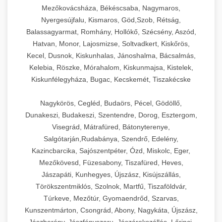
Mezőkovácsháza, Békéscsaba, Nagymaros,
Nyergesújfalu, Kismaros, Göd,Szob, Rétság,
Balassagyarmat, Romhány, Hollókő, Szécsény, Aszód,
Hatvan, Monor, Lajosmizse, Soltvadkert, Kiskőrös,
Kecel, Dusnok, Kiskunhalas, Jánoshalma, Bácsalmás,
Kelebia, Röszke, Mórahalom, Kiskunmajsa, Kistelek,
Kiskunfélegyháza, Bugac, Kecskemét, Tiszakécske
Nagykörös, Cegléd, Budaörs, Pécel, Gödöllő,
Dunakeszi, Budakeszi, Szentendre, Dorog, Esztergom,
Visegrád, Mátrafüred, Bátonyterenye,
Salgótarján,Rudabánya, Szendrő, Edelény,
Kazincbarcika, Sajószentpéter, Ózd, Miskolc, Eger,
Mezőkövesd, Füzesabony, Tiszafüred, Heves,
Jászapáti, Kunhegyes, Újszász, Kisújszállás,
Törökszentmiklós, Szolnok, Martfű, Tiszaföldvár,
Túrkeve, Mezőtúr, Gyomaendrőd, Szarvas,
Kunszentmárton, Csongrád, Abony, Nagykáta, Újszász,