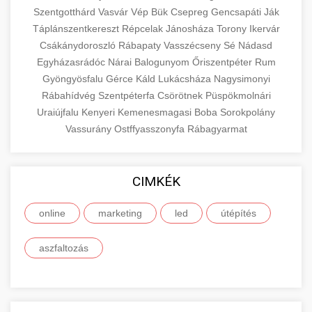
Szentgotthárd
Vasvár
Vép
Bük
Csepreg
Gencsapáti
Ják
Táplánszentkereszt
Répcelak
Jánosháza
Torony
Ikervár
Csákánydoroszló
Rábapaty
Vasszécseny
Sé
Nádasd
Egyházasrádóc
Nárai
Balogunyom
Őriszentpéter
Rum
Gyöngyösfalu
Gérce
Káld
Lukácsháza
Nagysimonyi
Rábahídvég
Szentpéterfa
Csörötnek
Püspökmolnári
Uraiújfalu
Kenyeri
Kemenesmagasi
Boba
Sorokpolány
Vassurány
Ostffyasszonyfa
Rábagyarmat
CIMKÉK
online
marketing
led
útépítés
aszfaltozás