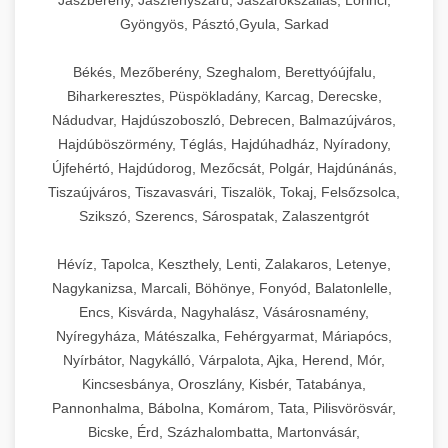
Jászberény, Jászfényszaru, Jászárokszállás, Lőrinci,
Gyöngyös, Pásztó,Gyula, Sarkad
Békés, Mezőberény, Szeghalom, Berettyóújfalu,
Biharkeresztes, Püspökladány, Karcag, Derecske,
Nádudvar, Hajdúszoboszló, Debrecen, Balmazújváros,
Hajdúböszörmény, Téglás, Hajdúhadház, Nyíradony,
Újfehértó, Hajdúdorog, Mezőcsát, Polgár, Hajdúnánás,
Tiszaújváros, Tiszavasvári, Tiszalök, Tokaj, Felsőzsolca,
Szikszó, Szerencs, Sárospatak, Zalaszentgrót
Hévíz, Tapolca, Keszthely, Lenti, Zalakaros, Letenye,
Nagykanizsa, Marcali, Böhönye, Fonyód, Balatonlelle,
Encs, Kisvárda, Nagyhalász, Vásárosnamény,
Nyíregyháza, Mátészalka, Fehérgyarmat, Máriapócs,
Nyírbátor, Nagykálló, Várpalota, Ajka, Herend, Mór,
Kincsesbánya, Oroszlány, Kisbér, Tatabánya,
Pannonhalma, Bábolna, Komárom, Tata, Pilisvörösvár,
Bicske, Érd, Százhalombatta, Martonvásár,