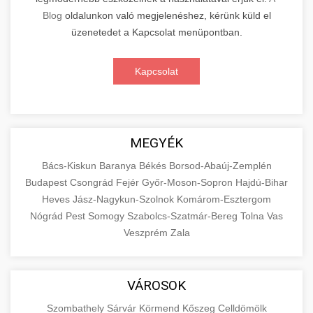
Blog
oldalunkon való megjelenéshez, kérünk küld el
üzenetedet a Kapcsolat menüpontban.
Kapcsolat
MEGYÉK
Bács-Kiskun
Baranya
Békés
Borsod-Abaúj-Zemplén
Budapest
Csongrád
Fejér
Győr-Moson-Sopron
Hajdú-Bihar
Heves
Jász-Nagykun-Szolnok
Komárom-Esztergom
Nógrád
Pest
Somogy
Szabolcs-Szatmár-Bereg
Tolna
Vas
Veszprém
Zala
VÁROSOK
Szombathely
Sárvár
Körmend
Kőszeg
Celldömölk