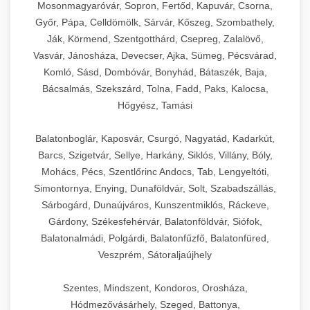
Mosonmagyaróvár, Sopron, Fertőd, Kapuvár, Csorna,
Győr, Pápa, Celldömölk, Sárvár, Kőszeg, Szombathely,
Ják, Körmend, Szentgotthárd, Csepreg, Zalalövő,
Vasvár, Jánosháza, Devecser, Ajka, Sümeg, Pécsvárad,
Komló, Sásd, Dombóvár, Bonyhád, Bátaszék, Baja,
Bácsalmás, Szekszárd, Tolna, Fadd, Paks, Kalocsa,
Hőgyész, Tamási
Balatonboglár, Kaposvár, Csurgó, Nagyatád, Kadarkút,
Barcs, Szigetvár, Sellye, Harkány, Siklós, Villány, Bóly,
Mohács, Pécs, Szentlőrinc Andocs, Tab, Lengyeltóti,
Simontornya, Enying, Dunaföldvár, Solt, Szabadszállás,
Sárbogárd, Dunaújváros, Kunszentmiklós, Ráckeve,
Gárdony, Székesfehérvár, Balatonföldvár, Siófok,
Balatonalmádi, Polgárdi, Balatonfűzfő, Balatonfüred,
Veszprém, Sátoraljaújhely
Szentes, Mindszent, Kondoros, Orosháza,
Hódmezővásárhely, Szeged, Battonya,