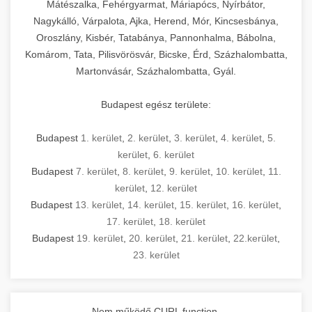
Mátészalka, Fehérgyarmat, Máriapócs, Nyírbátor,
Nagykálló, Várpalota, Ajka, Herend, Mór, Kincsesbánya,
Oroszlány, Kisbér, Tatabánya, Pannonhalma, Bábolna,
Komárom, Tata, Pilisvörösvár, Bicske, Érd, Százhalombatta,
Martonvásár, Százhalombatta, Gyál.
Budapest egész területe:
Budapest
1. kerület
,
2. kerület
,
3. kerület
,
4. kerület
,
5.
kerület
,
6. kerület
Budapest
7. kerület
,
8. kerület
,
9. kerület
,
10. kerület
,
11.
kerület
,
12. kerület
Budapest
13. kerület
,
14. kerület
,
15. kerület
,
16. kerület
,
17. kerület
,
18. kerület
Budapest
19. kerület
,
20. kerület
,
21. kerület
,
22.kerület
,
23. kerület
Nem működő CURL function.