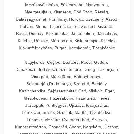
Mezőkovácsháza, Békéscsaba, Nagymaros,
Nyergesújfalu, Kismaros, Göd,Szob, Rétság,
Balassagyarmat, Romhány, Hollókő, Szécsény, Aszód,
Hatvan, Monor, Lajosmizse, Soltvadkert, Kiskőrös,
Kecel, Dusnok, Kiskunhalas, Jánoshalma, Bácsalmás,
Kelebia, Röszke, Mórahalom, Kiskunmajsa, Kistelek,
Kiskunfélegyháza, Bugac, Kecskemét, Tiszakécske
Nagykörös, Cegléd, Budaörs, Pécel, Gödöllő,
Dunakeszi, Budakeszi, Szentendre, Dorog, Esztergom,
Visegrád, Mátrafüred, Bátonyterenye,
Salgótarján,Rudabánya, Szendrő, Edelény,
Kazincbarcika, Sajószentpéter, Ózd, Miskolc, Eger,
Mezőkövesd, Füzesabony, Tiszafüred, Heves,
Jászapáti, Kunhegyes, Újszász, Kisújszállás,
Törökszentmiklós, Szolnok, Martfű, Tiszaföldvár,
Túrkeve, Mezőtúr, Gyomaendrőd, Szarvas,
Kunszentmárton, Csongrád, Abony, Nagykáta, Újszász,