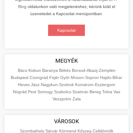
Blog
oldalunkon való megjelenéshez, kérünk küld el
üzenetedet a Kapcsolat menüpontban.
Kapcsolat
MEGYÉK
Bács-Kiskun
Baranya
Békés
Borsod-Abaúj-Zemplén
Budapest
Csongrád
Fejér
Győr-Moson-Sopron
Hajdú-Bihar
Heves
Jász-Nagykun-Szolnok
Komárom-Esztergom
Nógrád
Pest
Somogy
Szabolcs-Szatmár-Bereg
Tolna
Vas
Veszprém
Zala
VÁROSOK
Szombathely
Sárvár
Körmend
Kőszeg
Celldömölk