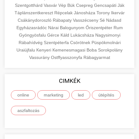
Szentgotthárd
Vasvár
Vép
Bük
Csepreg
Gencsapáti
Ják
Táplánszentkereszt
Répcelak
Jánosháza
Torony
Ikervár
Csákánydoroszló
Rábapaty
Vasszécseny
Sé
Nádasd
Egyházasrádóc
Nárai
Balogunyom
Őriszentpéter
Rum
Gyöngyösfalu
Gérce
Káld
Lukácsháza
Nagysimonyi
Rábahídvég
Szentpéterfa
Csörötnek
Püspökmolnári
Uraiújfalu
Kenyeri
Kemenesmagasi
Boba
Sorokpolány
Vassurány
Ostffyasszonyfa
Rábagyarmat
CIMKÉK
online
marketing
led
útépítés
aszfaltozás