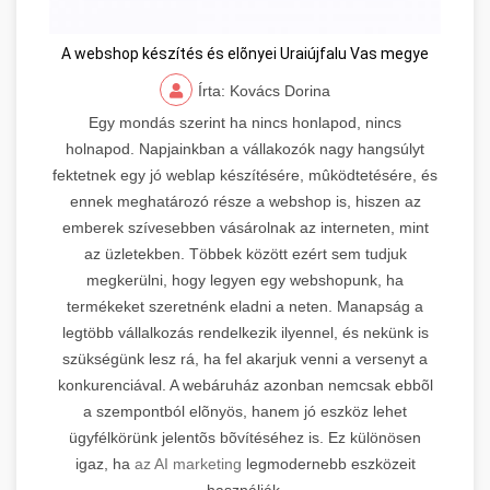
A webshop készítés és elõnyei Uraiújfalu Vas megye
Írta: Kovács Dorina
Egy mondás szerint ha nincs honlapod, nincs
holnapod. Napjainkban a vállakozók nagy hangsúlyt
fektetnek egy jó weblap készítésére, mûködtetésére, és
ennek meghatározó része a webshop is, hiszen az
emberek szívesebben vásárolnak az interneten, mint
az üzletekben. Többek között ezért sem tudjuk
megkerülni, hogy legyen egy webshopunk, ha
termékeket szeretnénk eladni a neten. Manapság a
legtöbb vállalkozás rendelkezik ilyennel, és nekünk is
szükségünk lesz rá, ha fel akarjuk venni a versenyt a
konkurenciával. A webáruház azonban nemcsak ebbõl
a szempontból elõnyös, hanem jó eszköz lehet
ügyfélkörünk jelentõs bõvítéséhez is. Ez különösen
igaz, ha
az AI marketing
legmodernebb eszközeit
használják.