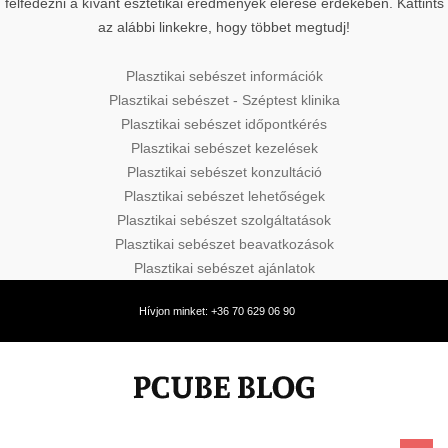
felfedezni a kívánt esztétikai eredmények elérése érdekében. Kattints
az alábbi linkekre, hogy többet megtudj!
Plasztikai sebészet információk
Plasztikai sebészet - Széptest klinika
Plasztikai sebészet időpontkérés
Plasztikai sebészet kezelések
Plasztikai sebészet konzultáció
Plasztikai sebészet lehetőségek
Plasztikai sebészet szolgáltatások
Plasztikai sebészet beavatkozások
Plasztikai sebészet ajánlatok
Hívjon minket: +36 70 629 06 90