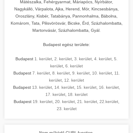
Mátészalka, Fehérgyarmat, Máriapócs, Nyírbátor,
Nagykálló, Várpalota, Ajka, Herend, Mór, Kincsesbánya,
Oroszlány, Kisbér, Tatabánya, Pannonhalma, Bábolna,
Komárom, Tata, Pilisvörösvár, Bicske, Érd, Százhalombatta,
Martonvásár, Százhalombatta, Gyál.
Budapest egész területe:
Budapest
1. kerület
,
2. kerület
,
3. kerület
,
4. kerület
,
5.
kerület
,
6. kerület
Budapest
7. kerület
,
8. kerület
,
9. kerület
,
10. kerület
,
11.
kerület
,
12. kerület
Budapest
13. kerület
,
14. kerület
,
15. kerület
,
16. kerület
,
17. kerület
,
18. kerület
Budapest
19. kerület
,
20. kerület
,
21. kerület
,
22.kerület
,
23. kerület
Nem működő CURL function.