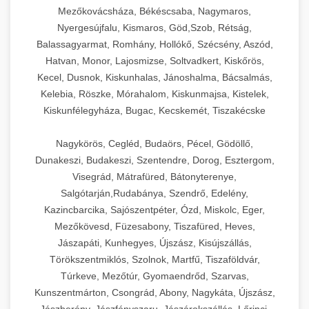
Mezőkovácsháza, Békéscsaba, Nagymaros,
Nyergesújfalu, Kismaros, Göd,Szob, Rétság,
Balassagyarmat, Romhány, Hollókő, Szécsény, Aszód,
Hatvan, Monor, Lajosmizse, Soltvadkert, Kiskőrös,
Kecel, Dusnok, Kiskunhalas, Jánoshalma, Bácsalmás,
Kelebia, Röszke, Mórahalom, Kiskunmajsa, Kistelek,
Kiskunfélegyháza, Bugac, Kecskemét, Tiszakécske
Nagykörös, Cegléd, Budaörs, Pécel, Gödöllő,
Dunakeszi, Budakeszi, Szentendre, Dorog, Esztergom,
Visegrád, Mátrafüred, Bátonyterenye,
Salgótarján,Rudabánya, Szendrő, Edelény,
Kazincbarcika, Sajószentpéter, Ózd, Miskolc, Eger,
Mezőkövesd, Füzesabony, Tiszafüred, Heves,
Jászapáti, Kunhegyes, Újszász, Kisújszállás,
Törökszentmiklós, Szolnok, Martfű, Tiszaföldvár,
Túrkeve, Mezőtúr, Gyomaendrőd, Szarvas,
Kunszentmárton, Csongrád, Abony, Nagykáta, Újszász,