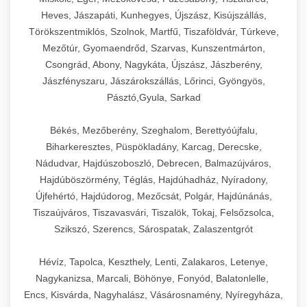
Heves, Jászapáti, Kunhegyes, Újszász, Kisújszállás,
Törökszentmiklós, Szolnok, Martfű, Tiszaföldvár, Túrkeve,
Mezőtúr, Gyomaendrőd, Szarvas, Kunszentmárton,
Csongrád, Abony, Nagykáta, Újszász, Jászberény,
Jászfényszaru, Jászárokszállás, Lőrinci, Gyöngyös,
Pásztó,Gyula, Sarkad
Békés, Mezőberény, Szeghalom, Berettyóújfalu,
Biharkeresztes, Püspökladány, Karcag, Derecske,
Nádudvar, Hajdúszoboszló, Debrecen, Balmazújváros,
Hajdúböszörmény, Téglás, Hajdúhadház, Nyíradony,
Újfehértó, Hajdúdorog, Mezőcsát, Polgár, Hajdúnánás,
Tiszaújváros, Tiszavasvári, Tiszalök, Tokaj, Felsőzsolca,
Szikszó, Szerencs, Sárospatak, Zalaszentgrót
Hévíz, Tapolca, Keszthely, Lenti, Zalakaros, Letenye,
Nagykanizsa, Marcali, Böhönye, Fonyód, Balatonlelle,
Encs, Kisvárda, Nagyhalász, Vásárosnamény, Nyíregyháza,