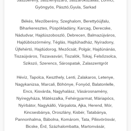
Jászberény, Jászfényszaru, Jászárokszállás, Lőrinci,
Gyöngyös, Pásztó,Gyula, Sarkad
Békés, Mezőberény, Szeghalom, Berettyóújfalu,
Biharkeresztes, Püspökladány, Karcag, Derecske,
Nádudvar, Hajdúszoboszló, Debrecen, Balmazújváros,
Hajdúböszörmény, Téglás, Hajdúhadház, Nyíradony,
Újfehértó, Hajdúdorog, Mezőcsát, Polgár, Hajdúnánás,
Tiszaújváros, Tiszavasvári, Tiszalök, Tokaj, Felsőzsolca,
Szikszó, Szerencs, Sárospatak, Zalaszentgrót
Hévíz, Tapolca, Keszthely, Lenti, Zalakaros, Letenye,
Nagykanizsa, Marcali, Böhönye, Fonyód, Balatonlelle,
Encs, Kisvárda, Nagyhalász, Vásárosnamény,
Nyíregyháza, Mátészalka, Fehérgyarmat, Máriapócs,
Nyírbátor, Nagykálló, Várpalota, Ajka, Herend, Mór,
Kincsesbánya, Oroszlány, Kisbér, Tatabánya,
Pannonhalma, Bábolna, Komárom, Tata, Pilisvörösvár,
Bicske, Érd, Százhalombatta, Martonvásár,