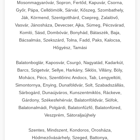
Mosonmagyaróvár, Sopron, Fertőd, Kapuvár, Csorna,
Győr, Pápa, Celldömölk, Sárvár, Kőszeg, Szombathely,
Ják, Körmend, Szentgotthárd, Csepreg, Zalalövő,
Vasvár, Jánosháza, Devecser, Ajka, Sümeg, Pécsvárad,
Komló, Sásd, Dombóvár, Bonyhád, Bátaszék, Baja,
Bácsalmás, Szekszárd, Tolna, Fadd, Paks, Kalocsa,
Hőgyész, Tamási
Balatonboglár, Kaposvár, Csurgó, Nagyatád, Kadarkút,
Barcs, Szigetvár, Sellye, Harkány, Siklós, Villány, Bóly,
Mohács, Pécs, Szentlőrinc Andocs, Tab, Lengyeltóti,
Simontornya, Enying, Dunaföldvár, Solt, Szabadszállás,
Sárbogárd, Dunaújváros, Kunszentmiklós, Ráckeve,
Gárdony, Székesfehérvár, Balatonföldvár, Siófok,
Balatonalmádi, Polgárdi, Balatonfűzfő, Balatonfüred,
Veszprém, Sátoraljaújhely
Szentes, Mindszent, Kondoros, Orosháza,
Hódmezővásárhely, Szeged, Battonya,