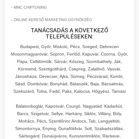
-
MMC CHIPTUNING
-
ONLINE KERESŐ MARKETING ÜGYNÖKSÉG
TANÁCSADÁS A KÖVETKEZŐ
TELEPÜLÉSEKEN:
Budapest, Győr, Miskolc, Pécs, Szeged, Debrecen
Mosonmagyaróvár, Sopron, Fertőd, Kapuvár, Csorna, Győr,
Pápa, Celldömölk, Sárvár, Kőszeg, Szombathely, Ják,
Körmend, Szentgotthárd, Csepreg, Zalalövő, Vasvár,
Jánosháza, Devecser, Ajka, Sümeg, Pécsvárad, Komló,
Sásd, Dombóvár, Bonyhád, Bátaszék, Baja, Bácsalmás,
Szekszárd, Tolna, Fadd, Paks, Kalocsa, Hőgyész, Tamási
Balatonboglár, Kaposvár, Csurgó, Nagyatád, Kadarkút,
Barcs, Szigetvár, Sellye, Harkány, Siklós, Villány, Bóly,
Mohács, Pécs, Szentlőrinc Andocs, Tab, Lengyeltóti,
Simontornya, Enying, Dunaföldvár, Solt, Szabadszállás,
Sárbogárd, Dunaújváros, Kunszentmiklós, Ráckeve,