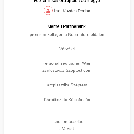
Footer linkek Uraiújfalu Vas megye
Írta: Kovács Dorina
Kiemelt Partnereink:
prémium kollagén a Nutrinature oldalon
Vérvétel
Personal seo trainer Wien
zsírleszívás Széptest.com
arcplasztika Széptest
Kárpittisztító Kölcsönzés
-
cnc forgácsolás
-
Versek