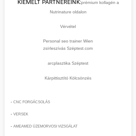
KIEMELT PARTNEREINK:
prémium kollagén a
Nutrinature oldalon
Vérvétel
Personal seo trainer Wien
zsírleszívás Széptest.com
arcplasztika Széptest
Kárpittisztító Kölcsönzés
-
CNC FORGÁCSOLÁS
-
VERSEK
-
AMEAMED ÜZEMORVOSI VIZSGÁLAT