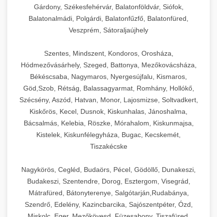
Gárdony, Székesfehérvár, Balatonföldvár, Siófok,
Balatonalmádi, Polgárdi, Balatonfűzfő, Balatonfüred,
Veszprém, Sátoraljaújhely
Szentes, Mindszent, Kondoros, Orosháza,
Hódmezővásárhely, Szeged, Battonya, Mezőkovácsháza,
Békéscsaba, Nagymaros, Nyergesújfalu, Kismaros,
Göd,Szob, Rétság, Balassagyarmat, Romhány, Hollókő,
Szécsény, Aszód, Hatvan, Monor, Lajosmizse, Soltvadkert,
Kiskőrös, Kecel, Dusnok, Kiskunhalas, Jánoshalma,
Bácsalmás, Kelebia, Röszke, Mórahalom, Kiskunmajsa,
Kistelek, Kiskunfélegyháza, Bugac, Kecskemét,
Tiszakécske
Nagykörös, Cegléd, Budaörs, Pécel, Gödöllő, Dunakeszi,
Budakeszi, Szentendre, Dorog, Esztergom, Visegrád,
Mátrafüred, Bátonyterenye, Salgótarján,Rudabánya,
Szendrő, Edelény, Kazincbarcika, Sajószentpéter, Ózd,
Miskolc, Eger, Mezőkövesd, Füzesabony, Tiszafüred,