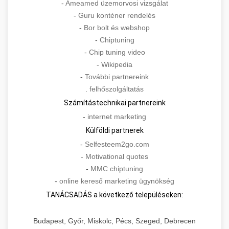
-
Ameamed üzemorvosi vizsgálat
-
Guru konténer rendelés
-
Bor bolt és webshop
-
Chiptuning
-
Chip tuning video
-
Wikipedia
-
További partnereink
.
felhőszolgáltatás
Számítástechnikai partnereink
-
internet marketing
Külföldi partnerek
-
Selfesteem2go.com
-
Motivational quotes
-
MMC chiptuning
-
online kereső marketing ügynökség
TANÁCSADÁS a következő településeken:
Budapest, Győr, Miskolc, Pécs, Szeged, Debrecen