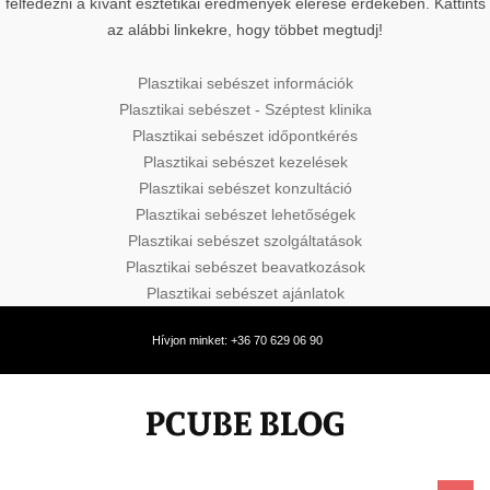
felfedezni a kívánt esztétikai eredmények elérése érdekében. Kattints
az alábbi linkekre, hogy többet megtudj!
Plasztikai sebészet információk
Plasztikai sebészet - Széptest klinika
Plasztikai sebészet időpontkérés
Plasztikai sebészet kezelések
Plasztikai sebészet konzultáció
Plasztikai sebészet lehetőségek
Plasztikai sebészet szolgáltatások
Plasztikai sebészet beavatkozások
Plasztikai sebészet ajánlatok
Hívjon minket: +36 70 629 06 90