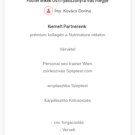
Footer linkek Ostffyasszonyfa Vas megye
Írta: Kovács Dorina
Kiemelt Partnereink:
prémium kollagén a Nutrinature oldalon
Vérvétel
Personal seo trainer Wien
zsírleszívás Széptest.com
arcplasztika Széptest
Kárpittisztító Kölcsönzés
-
cnc forgácsolás
-
Versek