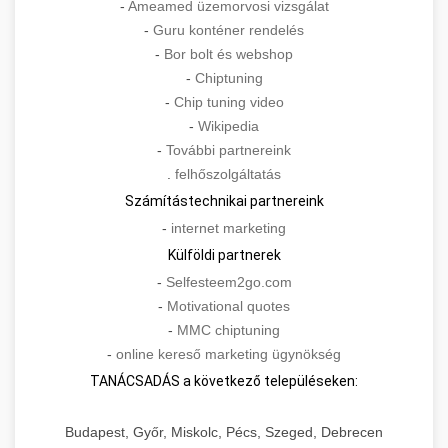
-
Ameamed üzemorvosi vizsgálat
-
Guru konténer rendelés
-
Bor bolt és webshop
-
Chiptuning
-
Chip tuning video
-
Wikipedia
-
További partnereink
.
felhőszolgáltatás
Számítástechnikai partnereink
-
internet marketing
Külföldi partnerek
-
Selfesteem2go.com
-
Motivational quotes
-
MMC chiptuning
-
online kereső marketing ügynökség
TANÁCSADÁS a következő településeken:
Budapest, Győr, Miskolc, Pécs, Szeged, Debrecen