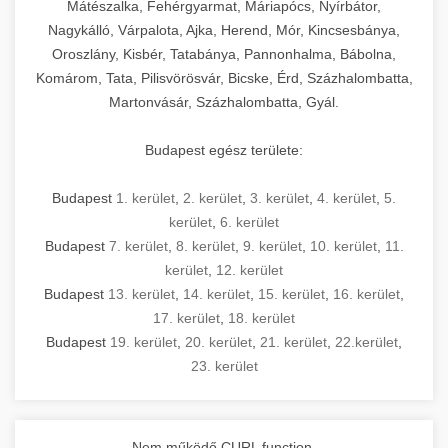
Mátészalka, Fehérgyarmat, Máriapócs, Nyírbátor,
Nagykálló, Várpalota, Ajka, Herend, Mór, Kincsesbánya,
Oroszlány, Kisbér, Tatabánya, Pannonhalma, Bábolna,
Komárom, Tata, Pilisvörösvár, Bicske, Érd, Százhalombatta,
Martonvásár, Százhalombatta, Gyál.
Budapest egész területe:
Budapest
1. kerület
,
2. kerület
,
3. kerület
,
4. kerület
,
5.
kerület
,
6. kerület
Budapest
7. kerület
,
8. kerület
,
9. kerület
,
10. kerület
,
11.
kerület
,
12. kerület
Budapest
13. kerület
,
14. kerület
,
15. kerület
,
16. kerület
,
17. kerület
,
18. kerület
Budapest
19. kerület
,
20. kerület
,
21. kerület
,
22.kerület
,
23. kerület
Nem működő CURL function.