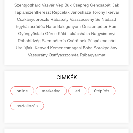
Szentgotthárd
Vasvár
Vép
Bük
Csepreg
Gencsapáti
Ják
Táplánszentkereszt
Répcelak
Jánosháza
Torony
Ikervár
Csákánydoroszló
Rábapaty
Vasszécseny
Sé
Nádasd
Egyházasrádóc
Nárai
Balogunyom
Őriszentpéter
Rum
Gyöngyösfalu
Gérce
Káld
Lukácsháza
Nagysimonyi
Rábahídvég
Szentpéterfa
Csörötnek
Püspökmolnári
Uraiújfalu
Kenyeri
Kemenesmagasi
Boba
Sorokpolány
Vassurány
Ostffyasszonyfa
Rábagyarmat
CIMKÉK
online
marketing
led
útépítés
aszfaltozás