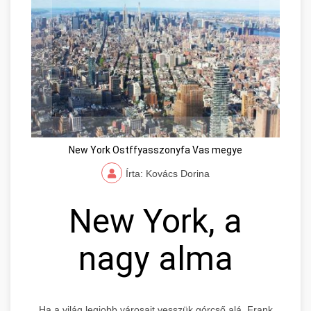
New York Ostffyasszonyfa Vas megye
Írta: Kovács Dorina
New York, a
nagy alma
Ha a világ legjobb városait vesszük górcső alá, Frank