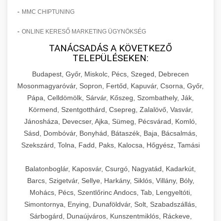
-
MMC CHIPTUNING
-
ONLINE KERESŐ MARKETING ÜGYNÖKSÉG
TANÁCSADÁS A KÖVETKEZŐ
TELEPÜLÉSEKEN:
Budapest, Győr, Miskolc, Pécs, Szeged, Debrecen
Mosonmagyaróvár, Sopron, Fertőd, Kapuvár, Csorna, Győr,
Pápa, Celldömölk, Sárvár, Kőszeg, Szombathely, Ják,
Körmend, Szentgotthárd, Csepreg, Zalalövő, Vasvár,
Jánosháza, Devecser, Ajka, Sümeg, Pécsvárad, Komló,
Sásd, Dombóvár, Bonyhád, Bátaszék, Baja, Bácsalmás,
Szekszárd, Tolna, Fadd, Paks, Kalocsa, Hőgyész, Tamási
Balatonboglár, Kaposvár, Csurgó, Nagyatád, Kadarkút,
Barcs, Szigetvár, Sellye, Harkány, Siklós, Villány, Bóly,
Mohács, Pécs, Szentlőrinc Andocs, Tab, Lengyeltóti,
Simontornya, Enying, Dunaföldvár, Solt, Szabadszállás,
Sárbogárd, Dunaújváros, Kunszentmiklós, Ráckeve,