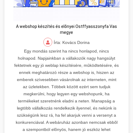
A webshop készítés és elõnyei Ostffyasszonyfa Vas
megye
Írta: Kovács Dorina
Egy mondás szerint ha nincs honlapod, nincs
holnapod. Napjainkban a vállakozók nagy hangsúlyt
fektetnek egy jó weblap készítésére, mûködtetésére, és
ennek meghatározó része a webshop is, hiszen az
emberek szívesebben vásárolnak az interneten, mint
az üzletekben. Többek között ezért sem tudjuk
megkerülni, hogy legyen egy webshopunk, ha
termékeket szeretnénk eladni a neten. Manapság a
legtöbb vállalkozás rendelkezik ilyennel, és nekünk is
szükségünk lesz rá, ha fel akarjuk venni a versenyt a
konkurenciával. A webáruház azonban nemcsak ebbõl
a szempontból elõnyös, hanem jó eszköz lehet