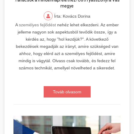
Tanácsok a mindennapi élethez! Ostffyasszonyfa Vas
megye
Írta: Kovács Dorina
A
személyes fejlődést
nehéz lehet elkezdeni. Az ember
jelleme nagyon sok aspektusból tevődik össze, így a
kérdés az, hogy "hol kezdjük?". A következő
bekezdések megadják az irányt, amire szükséged van
ahhoz, hogy elérd azt a személyes fejlődést, amire
mindig is vágytál. Olvass csak tovább, és fedezz fel
számos technikát, amellyel növelheted a sikeredet.
Továb olvasom