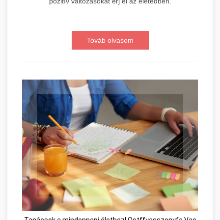
pozitív változásokat érj el az életedben.
Továb olvasom