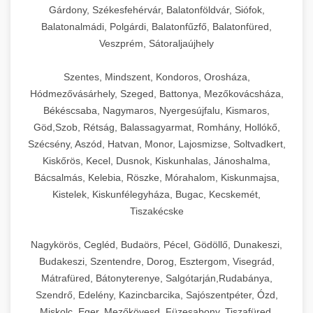
Gárdony, Székesfehérvár, Balatonföldvár, Siófok,
Balatonalmádi, Polgárdi, Balatonfűzfő, Balatonfüred,
Veszprém, Sátoraljaújhely
Szentes, Mindszent, Kondoros, Orosháza,
Hódmezővásárhely, Szeged, Battonya, Mezőkovácsháza,
Békéscsaba, Nagymaros, Nyergesújfalu, Kismaros,
Göd,Szob, Rétság, Balassagyarmat, Romhány, Hollókő,
Szécsény, Aszód, Hatvan, Monor, Lajosmizse, Soltvadkert,
Kiskőrös, Kecel, Dusnok, Kiskunhalas, Jánoshalma,
Bácsalmás, Kelebia, Röszke, Mórahalom, Kiskunmajsa,
Kistelek, Kiskunfélegyháza, Bugac, Kecskemét,
Tiszakécske
Nagykörös, Cegléd, Budaörs, Pécel, Gödöllő, Dunakeszi,
Budakeszi, Szentendre, Dorog, Esztergom, Visegrád,
Mátrafüred, Bátonyterenye, Salgótarján,Rudabánya,
Szendrő, Edelény, Kazincbarcika, Sajószentpéter, Ózd,
Miskolc, Eger, Mezőkövesd, Füzesabony, Tiszafüred,