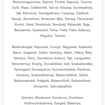
Mosonmagyaróvár, Sopron, Fertőd, Kapuvár, Csorna,
Győr, Pápa, Celldömölk, Sárvár, Kőszeg, Szombathely,
Ják, Körmend, Szentgotthárd, Csepreg, Zalalövő,
Vasvár, Jánosháza, Devecser, Ajka, Sümeg, Pécsvárad,
Komló, Sásd, Dombóvár, Bonyhád, Bátaszék, Baja,
Bácsalmás, Szekszárd, Tolna, Fadd, Paks, Kalocsa,
Hőgyész, Tamási
Balatonboglár, Kaposvár, Csurgó, Nagyatád, Kadarkút,
Barcs, Szigetvár, Sellye, Harkány, Siklós, Villány, Bóly,
Mohács, Pécs, Szentlőrinc Andocs, Tab, Lengyeltóti,
Simontornya, Enying, Dunaföldvár, Solt, Szabadszállás,
Sárbogárd, Dunaújváros, Kunszentmiklós, Ráckeve,
Gárdony, Székesfehérvár, Balatonföldvár, Siófok,
Balatonalmádi, Polgárdi, Balatonfűzfő, Balatonfüred,
Veszprém, Sátoraljaújhely
Szentes, Mindszent, Kondoros, Orosháza,
Hódmezővásárhely, Szeged, Battonya,