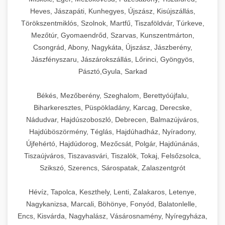
Heves, Jászapáti, Kunhegyes, Újszász, Kisújszállás,
Törökszentmiklós, Szolnok, Martfű, Tiszaföldvár, Túrkeve,
Mezőtúr, Gyomaendrőd, Szarvas, Kunszentmárton,
Csongrád, Abony, Nagykáta, Újszász, Jászberény,
Jászfényszaru, Jászárokszállás, Lőrinci, Gyöngyös,
Pásztó,Gyula, Sarkad
Békés, Mezőberény, Szeghalom, Berettyóújfalu,
Biharkeresztes, Püspökladány, Karcag, Derecske,
Nádudvar, Hajdúszoboszló, Debrecen, Balmazújváros,
Hajdúböszörmény, Téglás, Hajdúhadház, Nyíradony,
Újfehértó, Hajdúdorog, Mezőcsát, Polgár, Hajdúnánás,
Tiszaújváros, Tiszavasvári, Tiszalök, Tokaj, Felsőzsolca,
Szikszó, Szerencs, Sárospatak, Zalaszentgrót
Hévíz, Tapolca, Keszthely, Lenti, Zalakaros, Letenye,
Nagykanizsa, Marcali, Böhönye, Fonyód, Balatonlelle,
Encs, Kisvárda, Nagyhalász, Vásárosnamény, Nyíregyháza,