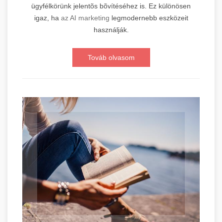
ügyfélkörünk jelentõs bõvítéséhez is. Ez különösen
igaz, ha
az AI marketing
legmodernebb eszközeit
használják.
Továb olvasom