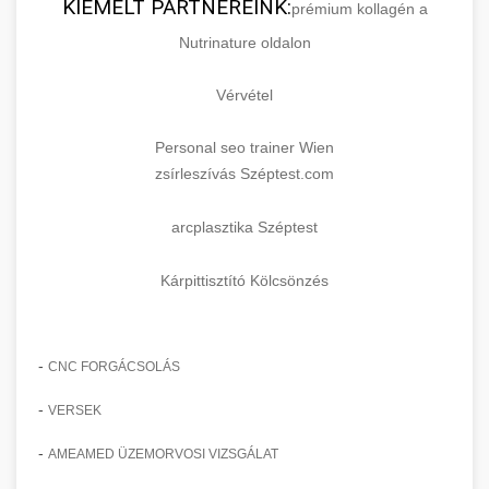
KIEMELT PARTNEREINK:
prémium kollagén a
Nutrinature oldalon
Vérvétel
Personal seo trainer Wien
zsírleszívás Széptest.com
arcplasztika Széptest
Kárpittisztító Kölcsönzés
-
CNC FORGÁCSOLÁS
-
VERSEK
-
AMEAMED ÜZEMORVOSI VIZSGÁLAT