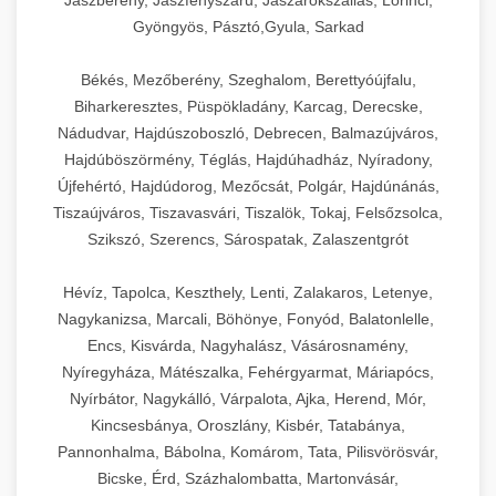
Jászberény, Jászfényszaru, Jászárokszállás, Lőrinci,
Gyöngyös, Pásztó,Gyula, Sarkad
Békés, Mezőberény, Szeghalom, Berettyóújfalu,
Biharkeresztes, Püspökladány, Karcag, Derecske,
Nádudvar, Hajdúszoboszló, Debrecen, Balmazújváros,
Hajdúböszörmény, Téglás, Hajdúhadház, Nyíradony,
Újfehértó, Hajdúdorog, Mezőcsát, Polgár, Hajdúnánás,
Tiszaújváros, Tiszavasvári, Tiszalök, Tokaj, Felsőzsolca,
Szikszó, Szerencs, Sárospatak, Zalaszentgrót
Hévíz, Tapolca, Keszthely, Lenti, Zalakaros, Letenye,
Nagykanizsa, Marcali, Böhönye, Fonyód, Balatonlelle,
Encs, Kisvárda, Nagyhalász, Vásárosnamény,
Nyíregyháza, Mátészalka, Fehérgyarmat, Máriapócs,
Nyírbátor, Nagykálló, Várpalota, Ajka, Herend, Mór,
Kincsesbánya, Oroszlány, Kisbér, Tatabánya,
Pannonhalma, Bábolna, Komárom, Tata, Pilisvörösvár,
Bicske, Érd, Százhalombatta, Martonvásár,