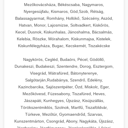
Mezőkovácsháza, Békéscsaba, Nagymaros,
Nyergesújfalu, Kismaros, Göd,Szob, Rétság,
Balassagyarmat, Romhány, Hollókő, Szécsény, Aszód,
Hatvan, Monor, Lajosmizse, Soltvadkert, Kiskőrös,
Kecel, Dusnok, Kiskunhalas, Jánoshalma, Bácsalmás,
Kelebia, Röszke, Mórahalom, Kiskunmajsa, Kistelek,
Kiskunfélegyháza, Bugac, Kecskemét, Tiszakécske
Nagykörös, Cegléd, Budaörs, Pécel, Gödöllő,
Dunakeszi, Budakeszi, Szentendre, Dorog, Esztergom,
Visegrád, Mátrafüred, Bátonyterenye,
Salgótarján,Rudabánya, Szendrő, Edelény,
Kazincbarcika, Sajószentpéter, Ózd, Miskolc, Eger,
Mezőkövesd, Füzesabony, Tiszafüred, Heves,
Jászapáti, Kunhegyes, Újszász, Kisújszállás,
Törökszentmiklós, Szolnok, Martfű, Tiszaföldvár,
Túrkeve, Mezőtúr, Gyomaendrőd, Szarvas,
Kunszentmárton, Csongrád, Abony, Nagykáta, Újszász,