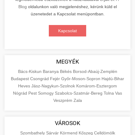
Blog
oldalunkon való megjelenéshez, kérünk küld el
üzenetedet a Kapcsolat menüpontban.
Kapcsolat
MEGYÉK
Bács-Kiskun
Baranya
Békés
Borsod-Abaúj-Zemplén
Budapest
Csongrád
Fejér
Győr-Moson-Sopron
Hajdú-Bihar
Heves
Jász-Nagykun-Szolnok
Komárom-Esztergom
Nógrád
Pest
Somogy
Szabolcs-Szatmár-Bereg
Tolna
Vas
Veszprém
Zala
VÁROSOK
Szombathely
Sárvár
Körmend
Kőszeg
Celldömölk