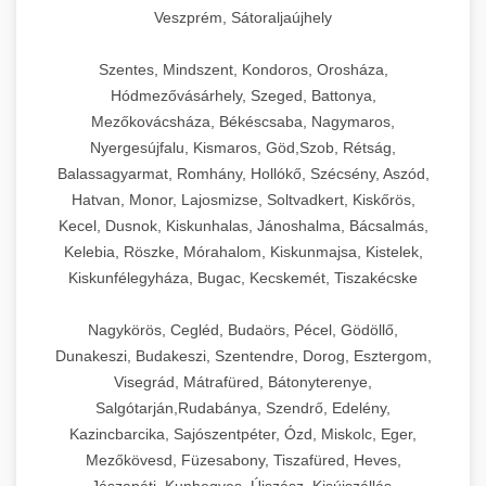
Veszprém, Sátoraljaújhely
Szentes, Mindszent, Kondoros, Orosháza,
Hódmezővásárhely, Szeged, Battonya,
Mezőkovácsháza, Békéscsaba, Nagymaros,
Nyergesújfalu, Kismaros, Göd,Szob, Rétság,
Balassagyarmat, Romhány, Hollókő, Szécsény, Aszód,
Hatvan, Monor, Lajosmizse, Soltvadkert, Kiskőrös,
Kecel, Dusnok, Kiskunhalas, Jánoshalma, Bácsalmás,
Kelebia, Röszke, Mórahalom, Kiskunmajsa, Kistelek,
Kiskunfélegyháza, Bugac, Kecskemét, Tiszakécske
Nagykörös, Cegléd, Budaörs, Pécel, Gödöllő,
Dunakeszi, Budakeszi, Szentendre, Dorog, Esztergom,
Visegrád, Mátrafüred, Bátonyterenye,
Salgótarján,Rudabánya, Szendrő, Edelény,
Kazincbarcika, Sajószentpéter, Ózd, Miskolc, Eger,
Mezőkövesd, Füzesabony, Tiszafüred, Heves,