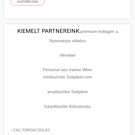
aszfaltozás
KIEMELT PARTNEREINK:
prémium kollagén a
Nutrinature oldalon
Vérvétel
Personal seo trainer Wien
zsírleszívás Széptest.com
arcplasztika Széptest
Kárpittisztító Kölcsönzés
-
CNC FORGÁCSOLÁS