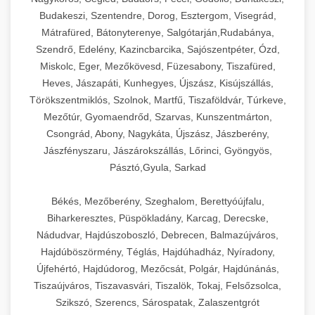
Budakeszi, Szentendre, Dorog, Esztergom, Visegrád,
Mátrafüred, Bátonyterenye, Salgótarján,Rudabánya,
Szendrő, Edelény, Kazincbarcika, Sajószentpéter, Ózd,
Miskolc, Eger, Mezőkövesd, Füzesabony, Tiszafüred,
Heves, Jászapáti, Kunhegyes, Újszász, Kisújszállás,
Törökszentmiklós, Szolnok, Martfű, Tiszaföldvár, Túrkeve,
Mezőtúr, Gyomaendrőd, Szarvas, Kunszentmárton,
Csongrád, Abony, Nagykáta, Újszász, Jászberény,
Jászfényszaru, Jászárokszállás, Lőrinci, Gyöngyös,
Pásztó,Gyula, Sarkad
Békés, Mezőberény, Szeghalom, Berettyóújfalu,
Biharkeresztes, Püspökladány, Karcag, Derecske,
Nádudvar, Hajdúszoboszló, Debrecen, Balmazújváros,
Hajdúböszörmény, Téglás, Hajdúhadház, Nyíradony,
Újfehértó, Hajdúdorog, Mezőcsát, Polgár, Hajdúnánás,
Tiszaújváros, Tiszavasvári, Tiszalök, Tokaj, Felsőzsolca,
Szikszó, Szerencs, Sárospatak, Zalaszentgrót