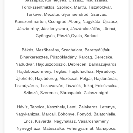
Jászapáti, Kunhegyes, Újszász, Kisújszállás,
Törökszentmiklós, Szolnok, Martfű, Tiszaföldvár,
Túrkeve, Mezőtúr, Gyomaendrőd, Szarvas,
Kunszentmárton, Csongrád, Abony, Nagykáta, Újszász,
Jászberény, Jászfényszaru, Jászárokszállás, Lőrinci,
Gyöngyös, Pásztó,Gyula, Sarkad
Békés, Mezőberény, Szeghalom, Berettyóújfalu,
Biharkeresztes, Püspökladány, Karcag, Derecske,
Nádudvar, Hajdúszoboszló, Debrecen, Balmazújváros,
Hajdúböszörmény, Téglás, Hajdúhadház, Nyíradony,
Újfehértó, Hajdúdorog, Mezőcsát, Polgár, Hajdúnánás,
Tiszaújváros, Tiszavasvári, Tiszalök, Tokaj, Felsőzsolca,
Szikszó, Szerencs, Sárospatak, Zalaszentgrót
Hévíz, Tapolca, Keszthely, Lenti, Zalakaros, Letenye,
Nagykanizsa, Marcali, Böhönye, Fonyód, Balatonlelle,
Encs, Kisvárda, Nagyhalász, Vásárosnamény,
Nyíregyháza, Mátészalka, Fehérgyarmat, Máriapócs,