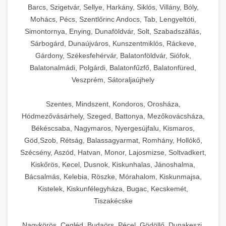
Barcs, Szigetvár, Sellye, Harkány, Siklós, Villány, Bóly,
Mohács, Pécs, Szentlőrinc Andocs, Tab, Lengyeltóti,
Simontornya, Enying, Dunaföldvár, Solt, Szabadszállás,
Sárbogárd, Dunaújváros, Kunszentmiklós, Ráckeve,
Gárdony, Székesfehérvár, Balatonföldvár, Siófok,
Balatonalmádi, Polgárdi, Balatonfűzfő, Balatonfüred,
Veszprém, Sátoraljaújhely
Szentes, Mindszent, Kondoros, Orosháza,
Hódmezővásárhely, Szeged, Battonya, Mezőkovácsháza,
Békéscsaba, Nagymaros, Nyergesújfalu, Kismaros,
Göd,Szob, Rétság, Balassagyarmat, Romhány, Hollókő,
Szécsény, Aszód, Hatvan, Monor, Lajosmizse, Soltvadkert,
Kiskőrös, Kecel, Dusnok, Kiskunhalas, Jánoshalma,
Bácsalmás, Kelebia, Röszke, Mórahalom, Kiskunmajsa,
Kistelek, Kiskunfélegyháza, Bugac, Kecskemét,
Tiszakécske
Nagykörös, Cegléd, Budaörs, Pécel, Gödöllő, Dunakeszi,