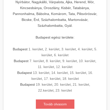
Nyírbátor, Nagykálló, Várpalota, Ajka, Herend, Mór,
Kincsesbánya, Oroszlány, Kisbér, Tatabánya,
Pannonhalma, Bábolna, Komárom, Tata, Pilisvörösvár,
Bicske, Érd, Százhalombatta, Martonvásár,
Százhalombatta, Gyál.
Budapest egész területe:
Budapest
1. kerület
,
2. kerület
,
3. kerület
,
4. kerület
,
5.
kerület
,
6. kerület
Budapest
7. kerület
,
8. kerület
,
9. kerület
,
10. kerület
,
11. kerület
,
12. kerület
Budapest
13. kerület
,
14. kerület
,
15. kerület
,
16.
kerület
,
17. kerület
,
18. kerület
Budapest
19. kerület
,
20. kerület
,
21. kerület
,
22.kerület
,
23. kerület
Továb olvasom