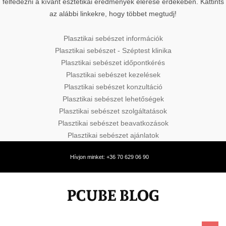
felfedezni a kívánt esztétikai eredmények elérése érdekében. Kattints
az alábbi linkekre, hogy többet megtudj!
Plasztikai sebészet információk
Plasztikai sebészet - Széptest klinika
Plasztikai sebészet időpontkérés
Plasztikai sebészet kezelések
Plasztikai sebészet konzultáció
Plasztikai sebészet lehetőségek
Plasztikai sebészet szolgáltatások
Plasztikai sebészet beavatkozások
Plasztikai sebészet ajánlatok
Hívjon minket: +36 70 629 06 90