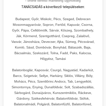
-
online kereső marketing ügynökség
TANÁCSADÁS a következő településeken:
Budapest, Győr, Miskolc, Pécs, Szeged, Debrecen
Mosonmagyaróvár, Sopron, Fertőd, Kapuvár, Csorna,
Győr, Pápa, Celldömölk, Sárvár, Kőszeg, Szombathely,
Ják, Körmend, Szentgotthárd, Csepreg, Zalalövő,
Vasvár, Jánosháza, Devecser, Ajka, Sümeg, Pécsvárad,
Komló, Sásd, Dombóvár, Bonyhád, Bátaszék, Baja,
Bácsalmás, Szekszárd, Tolna, Fadd, Paks, Kalocsa,
Hőgyész, Tamási
Balatonboglár, Kaposvár, Csurgó, Nagyatád, Kadarkút,
Barcs, Szigetvár, Sellye, Harkány, Siklós, Villány, Bóly,
Mohács, Pécs, Szentlőrinc Andocs, Tab, Lengyeltóti,
Simontornya, Enying, Dunaföldvár, Solt, Szabadszállás,
Sárbogárd, Dunaújváros, Kunszentmiklós, Ráckeve,
Gárdony, Székesfehérvár, Balatonföldvár, Siófok,
Balatonalmádi, Polgárdi, Balatonfűzfő, Balatonfüred,