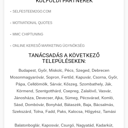
KÜLFÖLDI PARTNEREK
-
SELFESTEEM2GO.COM
-
MOTIVATIONAL QUOTES
-
MMC CHIPTUNING
-
ONLINE KERESŐ MARKETING ÜGYNÖKSÉG
TANÁCSADÁS A KÖVETKEZŐ
TELEPÜLÉSEKEN:
Budapest, Győr, Miskolc, Pécs, Szeged, Debrecen
Mosonmagyaróvár, Sopron, Fertőd, Kapuvár, Csorna, Győr,
Pápa, Celldömölk, Sárvár, Kőszeg, Szombathely, Ják,
Körmend, Szentgotthárd, Csepreg, Zalalövő, Vasvár,
Jánosháza, Devecser, Ajka, Sümeg, Pécsvárad, Komló,
Sásd, Dombóvár, Bonyhád, Bátaszék, Baja, Bácsalmás,
Szekszárd, Tolna, Fadd, Paks, Kalocsa, Hőgyész, Tamási
Balatonboglár, Kaposvár, Csurgó, Nagyatád, Kadarkút,