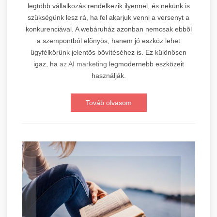
legtöbb vállalkozás rendelkezik ilyennel, és nekünk is
szükségünk lesz rá, ha fel akarjuk venni a versenyt a
konkurenciával. A webáruház azonban nemcsak ebbõl
a szempontból elõnyös, hanem jó eszköz lehet
ügyfélkörünk jelentõs bõvítéséhez is. Ez különösen
igaz, ha
az AI marketing
legmodernebb eszközeit
használják.
Továb olvasom