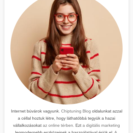
Internet búvárok vagyunk.
Chiptuning Blog
oldalunkat azzal
a céllal hoztuk létre, hogy láthatóbbá tegyük a hazai
vállalkozásokat
az online térben
. Ezt
a digitális marketing
legmodernebb eszközeinek a használatával érjük el.
A