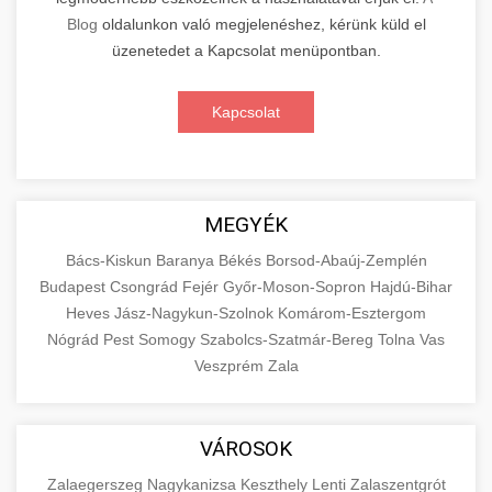
Blog
oldalunkon való megjelenéshez, kérünk küld el
üzenetedet a Kapcsolat menüpontban.
Kapcsolat
MEGYÉK
Bács-Kiskun
Baranya
Békés
Borsod-Abaúj-Zemplén
Budapest
Csongrád
Fejér
Győr-Moson-Sopron
Hajdú-Bihar
Heves
Jász-Nagykun-Szolnok
Komárom-Esztergom
Nógrád
Pest
Somogy
Szabolcs-Szatmár-Bereg
Tolna
Vas
Veszprém
Zala
VÁROSOK
Zalaegerszeg
Nagykanizsa
Keszthely
Lenti
Zalaszentgrót