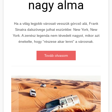
nagy alma
Ha a világ legjobb városait vesszük górcső alá, Frank
Sinatra dalszövege juthat eszünkbe: New York, New
York. A zenész legenda nem tévedett nagyot, mikor azt
énekelte, hogy “részese akar lenni” a városnak.
Továb olvasom