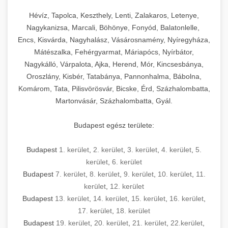
Hévíz, Tapolca, Keszthely, Lenti, Zalakaros, Letenye,
Nagykanizsa, Marcali, Böhönye, Fonyód, Balatonlelle,
Encs, Kisvárda, Nagyhalász, Vásárosnamény, Nyíregyháza,
Mátészalka, Fehérgyarmat, Máriapócs, Nyírbátor,
Nagykálló, Várpalota, Ajka, Herend, Mór, Kincsesbánya,
Oroszlány, Kisbér, Tatabánya, Pannonhalma, Bábolna,
Komárom, Tata, Pilisvörösvár, Bicske, Érd, Százhalombatta,
Martonvásár, Százhalombatta, Gyál.
Budapest egész területe:
Budapest
1. kerület
,
2. kerület
,
3. kerület
,
4. kerület
,
5.
kerület
,
6. kerület
Budapest
7. kerület
,
8. kerület
,
9. kerület
,
10. kerület
,
11.
kerület
,
12. kerület
Budapest
13. kerület
,
14. kerület
,
15. kerület
,
16. kerület
,
17. kerület
,
18. kerület
Budapest
19. kerület
,
20. kerület
,
21. kerület
,
22.kerület
,