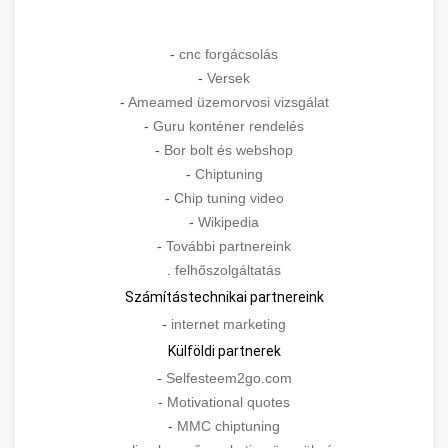
-
cnc forgácsolás
-
Versek
-
Ameamed üzemorvosi vizsgálat
-
Guru konténer rendelés
-
Bor bolt és webshop
-
Chiptuning
-
Chip tuning video
-
Wikipedia
-
További partnereink
.
felhőszolgáltatás
Számítástechnikai partnereink
-
internet marketing
Külföldi partnerek
-
Selfesteem2go.com
-
Motivational quotes
-
MMC chiptuning