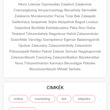
Hévíz
Letenye
Gyenesdiás
Zalalövő
Zalakomár
Cserszegtomaj
Vonyarcvashegy
Becsehely
Sármellék
Zalakaros
Murakeresztúr
Pacsa
Türje
Bak
Zalaapáti
Gellénháza
Szepetnek
Söjtör
Alsópáhok
Bagod
Lovászi
Galambok
Bocfölde
Kehidakustány
Páka
Rezi
Gelse
Teskánd
Tótszerdahely
Nagyrécse
Hahót
Zalaszentiván
Gutorfölde
Várvölgy
Szentpéterúr
Egervár
Balatongyörök
Újudvar
Zalacsány
Zalaszentmihály
Zalaszántó
Pókaszepetk
Rédics
Pakod
Zalavár
Sormás
Nagykapornak
Zalaszentlászló
Csesztreg
Zalaszentbalázs
Bázakerettye
Nova
Tótszentmárton
Karmacs
Becsvölgye
Pölöske
Búcsúszentlászló
Miháld
Sárhida
CIMKÉK
online
marketing
led
útépítés