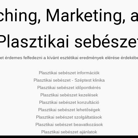
hing, Marketing, a
Plasztikai sebésze
t érdemes felfedezni a kívánt esztétikai eredmények elérése érdekében
Plasztikai sebészet információk
Plasztikai sebészet - Széptest klinika
Plasztikai sebészet időpontkérés
Plasztikai sebészet kezelések
Plasztikai sebészet konzultáció
Plasztikai sebészet lehetőségek
Plasztikai sebészet szolgáltatások
Plasztikai sebészet beavatkozások
Plasztikai sebészet ajánlatok