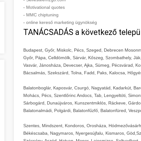
-
Motivational quotes
-
MMC chiptuning
-
online kereső marketing ügynökség
TANÁCSADÁS a következő telepü
Budapest, Győr, Miskolc, Pécs, Szeged, Debrecen Mosonm
Győr, Pápa, Celldömölk, Sárvár, Kőszeg, Szombathely, Ják
Vasvár, Jánosháza, Devecser, Ajka, Sümeg, Pécsvárad, Ko
Bácsalmás, Szekszárd, Tolna, Fadd, Paks, Kalocsa, Hőgyé
Balatonboglár, Kaposvár, Csurgó, Nagyatád, Kadarkút, Barcs,
Mohács, Pécs, Szentlőrinc Andocs, Tab, Lengyeltóti, Simont
Sárbogárd, Dunaújváros, Kunszentmiklós, Ráckeve, Gárdony
Balatonalmádi, Polgárdi, Balatonfűzfő, Balatonfüred, Veszp
Szentes, Mindszent, Kondoros, Orosháza, Hódmezővásárh
Békéscsaba, Nagymaros, Nyergesújfalu, Kismaros, Göd,Sz
Szécsény, Aszód, Hatvan, Monor, Lajosmizse, Soltvadkert, 