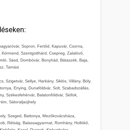
léseken:
agyaróvár, Sopron, Fertőd, Kapuvár, Csorna,
, Körmend, Szentgotthárd, Csepreg, Zalalövő,
mló, Sásd, Dombóvár, Bonyhád, Bátaszék, Baja,
sz, Tamási
 Szigetvár, Sellye, Harkány, Siklós, Villány, Bóly,
ornya, Enying, Dunaföldvár, Solt, Szabadszállás,
, Székesfehérvár, Balatonföldvár, Siófok,
rém, Sátoraljaújhely
ely, Szeged, Battonya, Mezőkovácsháza,
ob, Rétság, Balassagyarmat, Romhány, Hollókő,
Kiskőrös, Kecel, Dusnok, Kiskunhalas,