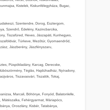
unmajsa, Kistelek, Kiskunfélegyháza, Bugac,
Budakeszi, Szentendre, Dorog, Esztergom,
ya, Szendrő, Edelény, Kazincbarcika,
ny, Tiszafüred, Heves, Jászapáti, Kunhegyes,
 Tiszaföldvár, Túrkeve, Mezőtúr, Gyomaendrőd,
zász, Jászberény, Jászfényszaru,
sztes, Püspökladány, Karcag, Derecske,
dúböszörmény, Téglás, Hajdúhadház, Nyíradony,
újváros, Tiszavasvári, Tiszalök, Tokaj,
kanizsa, Marcali, Böhönye, Fonyód, Balatonlelle,
, Mátészalka, Fehérgyarmat, Máriapócs,
sbánya, Oroszlány, Kisbér, Tatabánya,