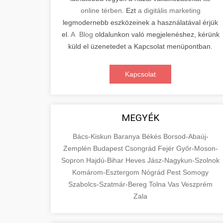
online térben
. Ezt
a digitális marketing
legmodernebb eszközeinek a használatával érjük
el.
A Blog
oldalunkon való megjelenéshez, kérünk
küld el üzenetedet a Kapcsolat menüpontban.
Kapcsolat
MEGYÉK
Bács-Kiskun
Baranya
Békés
Borsod-Abaúj-
Zemplén
Budapest
Csongrád
Fejér
Győr-Moson-
Sopron
Hajdú-Bihar
Heves
Jász-Nagykun-Szolnok
Komárom-Esztergom
Nógrád
Pest
Somogy
Szabolcs-Szatmár-Bereg
Tolna
Vas
Veszprém
Zala