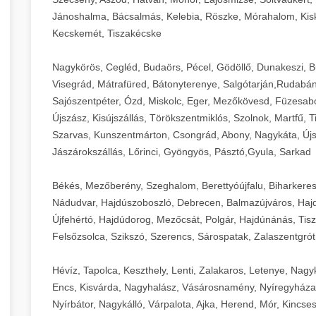
Jánoshalma, Bácsalmás, Kelebia, Röszke, Mórahalom, Kisk
Kecskemét, Tiszakécske
Nagykörös, Cegléd, Budaörs, Pécel, Gödöllő, Dunakeszi, 
Visegrád, Mátrafüred, Bátonyterenye, Salgótarján,Rudabán
Sajószentpéter, Ózd, Miskolc, Eger, Mezőkövesd, Füzesabo
Újszász, Kisújszállás, Törökszentmiklós, Szolnok, Martfű,
Szarvas, Kunszentmárton, Csongrád, Abony, Nagykáta, Újs
Jászárokszállás, Lőrinci, Gyöngyös, Pásztó,Gyula, Sarkad
Békés, Mezőberény, Szeghalom, Berettyóújfalu, Biharkere
Nádudvar, Hajdúszoboszló, Debrecen, Balmazújváros, Haj
Újfehértó, Hajdúdorog, Mezőcsát, Polgár, Hajdúnánás, Tisza
Felsőzsolca, Szikszó, Szerencs, Sárospatak, Zalaszentgrót
Hévíz, Tapolca, Keszthely, Lenti, Zalakaros, Letenye, Nagy
Encs, Kisvárda, Nagyhalász, Vásárosnamény, Nyíregyháza
Nyírbátor, Nagykálló, Várpalota, Ajka, Herend, Mór, Kincse