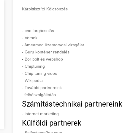
Kárpittisztító Kölcsönzés
-
cnc forgácsolás
-
Versek
-
Ameamed üzemorvosi vizsgálat
-
Guru konténer rendelés
-
Bor bolt és webshop
-
Chiptuning
-
Chip tuning video
-
Wikipedia
-
További partnereink
.
felhőszolgáltatás
Számítástechnikai partnereink
-
internet marketing
Külföldi partnerek
-
Selfesteem2go.com