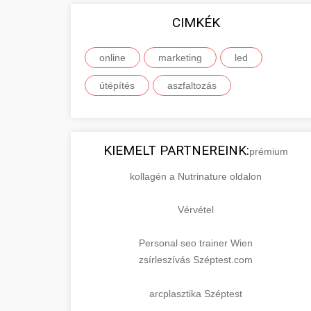
CIMKÉK
online
marketing
led
útépítés
aszfaltozás
KIEMELT PARTNEREINK:
prémium
kollagén a Nutrinature oldalon
Vérvétel
Personal seo trainer Wien
zsírleszívás Széptest.com
arcplasztika Széptest