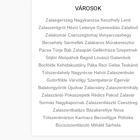
VÁROSOK
Zalaegerszeg
Nagykanizsa
Keszthely
Lenti
Zalaszentgrót
Hévíz
Letenye
Gyenesdiás
Zalalövő
Zalakomár
Cserszegtomaj
Vonyarcvashegy
Becsehely
Sármellék
Zalakaros
Murakeresztúr
Pacsa
Türje
Bak
Zalaapáti
Gellénháza
Szepetnek
Söjtör
Alsópáhok
Bagod
Lovászi
Galambok
Bocfölde
Kehidakustány
Páka
Rezi
Gelse
Teskánd
Tótszerdahely
Nagyrécse
Hahót
Zalaszentiván
Gutorfölde
Várvölgy
Szentpéterúr
Egervár
Balatongyörök
Újudvar
Zalacsány
Zalaszentmihály
Zalaszántó
Pókaszepetk
Rédics
Pakod
Zalavár
Sormás
Nagykapornak
Zalaszentlászló
Csesztreg
Zalaszentbalázs
Bázakerettye
Nova
Tótszentmárton
Karmacs
Becsvölgye
Pölöske
Búcsúszentlászló
Miháld
Sárhida