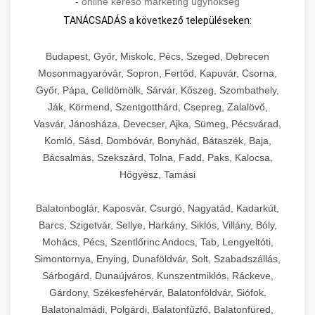
-
online kereső marketing ügynökség
TANÁCSADÁS a következő településeken:
Budapest, Győr, Miskolc, Pécs, Szeged, Debrecen
Mosonmagyaróvár, Sopron, Fertőd, Kapuvár, Csorna,
Győr, Pápa, Celldömölk, Sárvár, Kőszeg, Szombathely,
Ják, Körmend, Szentgotthárd, Csepreg, Zalalövő,
Vasvár, Jánosháza, Devecser, Ajka, Sümeg, Pécsvárad,
Komló, Sásd, Dombóvár, Bonyhád, Bátaszék, Baja,
Bácsalmás, Szekszárd, Tolna, Fadd, Paks, Kalocsa,
Hőgyész, Tamási
Balatonboglár, Kaposvár, Csurgó, Nagyatád, Kadarkút,
Barcs, Szigetvár, Sellye, Harkány, Siklós, Villány, Bóly,
Mohács, Pécs, Szentlőrinc Andocs, Tab, Lengyeltóti,
Simontornya, Enying, Dunaföldvár, Solt, Szabadszállás,
Sárbogárd, Dunaújváros, Kunszentmiklós, Ráckeve,
Gárdony, Székesfehérvár, Balatonföldvár, Siófok,
Balatonalmádi, Polgárdi, Balatonfűzfő, Balatonfüred,