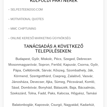
KÜLFÖLDI PARTNEREK
-
SELFESTEEM2GO.COM
-
MOTIVATIONAL QUOTES
-
MMC CHIPTUNING
-
ONLINE KERESŐ MARKETING ÜGYNÖKSÉG
TANÁCSADÁS A KÖVETKEZŐ
TELEPÜLÉSEKEN:
Budapest, Győr, Miskolc, Pécs, Szeged, Debrecen
Mosonmagyaróvár, Sopron, Fertőd, Kapuvár, Csorna, Győr,
Pápa, Celldömölk, Sárvár, Kőszeg, Szombathely, Ják,
Körmend, Szentgotthárd, Csepreg, Zalalövő, Vasvár,
Jánosháza, Devecser, Ajka, Sümeg, Pécsvárad, Komló,
Sásd, Dombóvár, Bonyhád, Bátaszék, Baja, Bácsalmás,
Szekszárd, Tolna, Fadd, Paks, Kalocsa, Hőgyész, Tamási
Balatonboglár, Kaposvár, Csurgó, Nagyatád, Kadarkút,