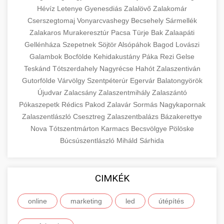
Hévíz
Letenye
Gyenesdiás
Zalalövő
Zalakomár
Cserszegtomaj
Vonyarcvashegy
Becsehely
Sármellék
Zalakaros
Murakeresztúr
Pacsa
Türje
Bak
Zalaapáti
Gellénháza
Szepetnek
Söjtör
Alsópáhok
Bagod
Lovászi
Galambok
Bocfölde
Kehidakustány
Páka
Rezi
Gelse
Teskánd
Tótszerdahely
Nagyrécse
Hahót
Zalaszentiván
Gutorfölde
Várvölgy
Szentpéterúr
Egervár
Balatongyörök
Újudvar
Zalacsány
Zalaszentmihály
Zalaszántó
Pókaszepetk
Rédics
Pakod
Zalavár
Sormás
Nagykapornak
Zalaszentlászló
Csesztreg
Zalaszentbalázs
Bázakerettye
Nova
Tótszentmárton
Karmacs
Becsvölgye
Pölöske
Búcsúszentlászló
Miháld
Sárhida
CIMKÉK
online
marketing
led
útépítés