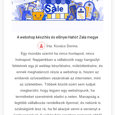
A webshop készítés és elõnyei Hahót Zala megye
Írta: Kovács Dorina
Egy mondás szerint ha nincs honlapod, nincs
holnapod. Napjainkban a vállakozók nagy hangsúlyt
fektetnek egy jó weblap készítésére, mûködtetésére, és
ennek meghatározó része a webshop is, hiszen az
emberek szívesebben vásárolnak az interneten, mint
az üzletekben. Többek között ezért sem tudjuk
megkerülni, hogy legyen egy webshopunk, ha
termékeket szeretnénk eladni a neten. Manapság a
legtöbb vállalkozás rendelkezik ilyennel, és nekünk is
szükségünk lesz rá, ha fel akarjuk venni a versenyt a
konkurenciával. A webáruház azonban nemcsak ebbõl