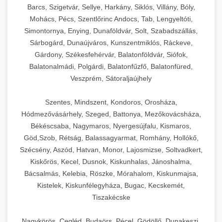
Barcs, Szigetvár, Sellye, Harkány, Siklós, Villány, Bóly,
Mohács, Pécs, Szentlőrinc Andocs, Tab, Lengyeltóti,
Simontornya, Enying, Dunaföldvár, Solt, Szabadszállás,
Sárbogárd, Dunaújváros, Kunszentmiklós, Ráckeve,
Gárdony, Székesfehérvár, Balatonföldvár, Siófok,
Balatonalmádi, Polgárdi, Balatonfűzfő, Balatonfüred,
Veszprém, Sátoraljaújhely
Szentes, Mindszent, Kondoros, Orosháza,
Hódmezővásárhely, Szeged, Battonya, Mezőkovácsháza,
Békéscsaba, Nagymaros, Nyergesújfalu, Kismaros,
Göd,Szob, Rétság, Balassagyarmat, Romhány, Hollókő,
Szécsény, Aszód, Hatvan, Monor, Lajosmizse, Soltvadkert,
Kiskőrös, Kecel, Dusnok, Kiskunhalas, Jánoshalma,
Bácsalmás, Kelebia, Röszke, Mórahalom, Kiskunmajsa,
Kistelek, Kiskunfélegyháza, Bugac, Kecskemét,
Tiszakécske
Nagykörös, Cegléd, Budaörs, Pécel, Gödöllő, Dunakeszi,