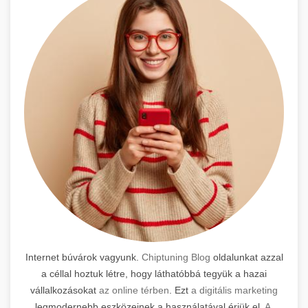
Internet búvárok vagyunk.
Chiptuning Blog
oldalunkat azzal
a céllal hoztuk létre, hogy láthatóbbá tegyük a hazai
vállalkozásokat
az online térben
. Ezt
a digitális marketing
legmodernebb eszközeinek a használatával érjük el.
A