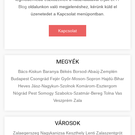
Blog
oldalunkon való megjelenéshez, kérünk küld el
üzenetedet a Kapcsolat menüpontban.
Kapcsolat
MEGYÉK
Bács-Kiskun
Baranya
Békés
Borsod-Abaúj-Zemplén
Budapest
Csongrád
Fejér
Győr-Moson-Sopron
Hajdú-Bihar
Heves
Jász-Nagykun-Szolnok
Komárom-Esztergom
Nógrád
Pest
Somogy
Szabolcs-Szatmár-Bereg
Tolna
Vas
Veszprém
Zala
VÁROSOK
Zalaegerszeg
Nagykanizsa
Keszthely
Lenti
Zalaszentgrót