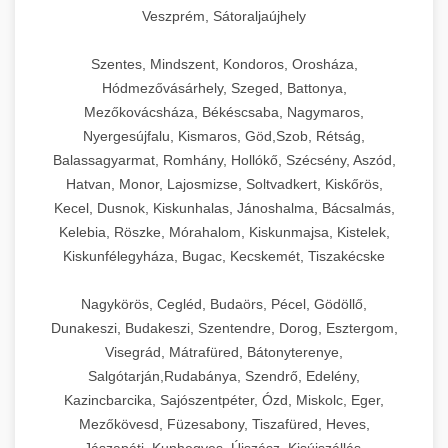
Veszprém, Sátoraljaújhely
Szentes, Mindszent, Kondoros, Orosháza,
Hódmezővásárhely, Szeged, Battonya,
Mezőkovácsháza, Békéscsaba, Nagymaros,
Nyergesújfalu, Kismaros, Göd,Szob, Rétság,
Balassagyarmat, Romhány, Hollókő, Szécsény, Aszód,
Hatvan, Monor, Lajosmizse, Soltvadkert, Kiskőrös,
Kecel, Dusnok, Kiskunhalas, Jánoshalma, Bácsalmás,
Kelebia, Röszke, Mórahalom, Kiskunmajsa, Kistelek,
Kiskunfélegyháza, Bugac, Kecskemét, Tiszakécske
Nagykörös, Cegléd, Budaörs, Pécel, Gödöllő,
Dunakeszi, Budakeszi, Szentendre, Dorog, Esztergom,
Visegrád, Mátrafüred, Bátonyterenye,
Salgótarján,Rudabánya, Szendrő, Edelény,
Kazincbarcika, Sajószentpéter, Ózd, Miskolc, Eger,
Mezőkövesd, Füzesabony, Tiszafüred, Heves,