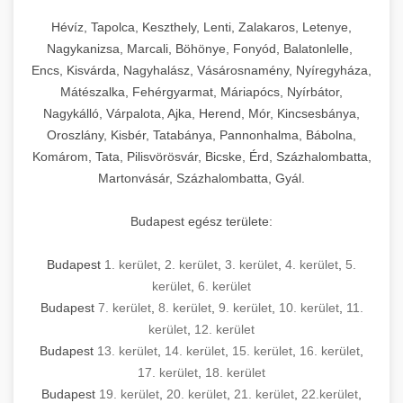
Hévíz, Tapolca, Keszthely, Lenti, Zalakaros, Letenye,
Nagykanizsa, Marcali, Böhönye, Fonyód, Balatonlelle,
Encs, Kisvárda, Nagyhalász, Vásárosnamény, Nyíregyháza,
Mátészalka, Fehérgyarmat, Máriapócs, Nyírbátor,
Nagykálló, Várpalota, Ajka, Herend, Mór, Kincsesbánya,
Oroszlány, Kisbér, Tatabánya, Pannonhalma, Bábolna,
Komárom, Tata, Pilisvörösvár, Bicske, Érd, Százhalombatta,
Martonvásár, Százhalombatta, Gyál.
Budapest egész területe:
Budapest
1. kerület
,
2. kerület
,
3. kerület
,
4. kerület
,
5.
kerület
,
6. kerület
Budapest
7. kerület
,
8. kerület
,
9. kerület
,
10. kerület
,
11.
kerület
,
12. kerület
Budapest
13. kerület
,
14. kerület
,
15. kerület
,
16. kerület
,
17. kerület
,
18. kerület
Budapest
19. kerület
,
20. kerület
,
21. kerület
,
22.kerület
,