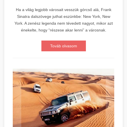
Ha a világ legjobb városait vesszük górcső alá, Frank
Sinatra dalszövege juthat eszünkbe: New York, New
York. A zenész legenda nem tévedett nagyot, mikor azt
énekelte, hogy “részese akar lenni” a városnak.
Továb olvasom