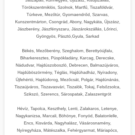
Jászapáti, Kunhegyes, Újszász, Kisújszállás,
Törökszentmiklós, Szolnok, Martfű, Tiszaföldvár,
Túrkeve, Mezőtúr, Gyomaendrőd, Szarvas,
Kunszentmárton, Csongrád, Abony, Nagykáta, Újszász,
Jászberény, Jászfényszaru, Jászárokszállás, Lőrinci,
Gyöngyös, Pásztó,Gyula, Sarkad
Békés, Mezőberény, Szeghalom, Berettyóújfalu,
Biharkeresztes, Püspökladány, Karcag, Derecske,
Nádudvar, Hajdúszoboszló, Debrecen, Balmazújváros,
Hajdúböszörmény, Téglás, Hajdúhadház, Nyíradony,
Újfehértó, Hajdúdorog, Mezőcsát, Polgár, Hajdúnánás,
Tiszaújváros, Tiszavasvári, Tiszalök, Tokaj, Felsőzsolca,
Szikszó, Szerencs, Sárospatak, Zalaszentgrót
Hévíz, Tapolca, Keszthely, Lenti, Zalakaros, Letenye,
Nagykanizsa, Marcali, Böhönye, Fonyód, Balatonlelle,
Encs, Kisvárda, Nagyhalász, Vásárosnamény,
Nyíregyháza, Mátészalka, Fehérgyarmat, Máriapócs,