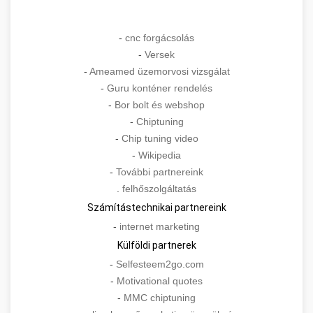
-
cnc forgácsolás
-
Versek
-
Ameamed üzemorvosi vizsgálat
-
Guru konténer rendelés
-
Bor bolt és webshop
-
Chiptuning
-
Chip tuning video
-
Wikipedia
-
További partnereink
.
felhőszolgáltatás
Számítástechnikai partnereink
-
internet marketing
Külföldi partnerek
-
Selfesteem2go.com
-
Motivational quotes
-
MMC chiptuning