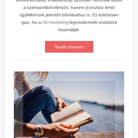
a szempontból elõnyös, hanem jó eszköz lehet
ügyfélkörünk jelentõs bõvítéséhez is. Ez különösen
igaz, ha
az AI marketing
legmodernebb eszközeit
használják.
Továb olvasom