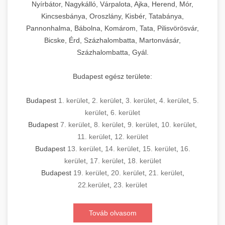
Nyírbátor, Nagykálló, Várpalota, Ajka, Herend, Mór,
Kincsesbánya, Oroszlány, Kisbér, Tatabánya,
Pannonhalma, Bábolna, Komárom, Tata, Pilisvörösvár,
Bicske, Érd, Százhalombatta, Martonvásár,
Százhalombatta, Gyál.
Budapest egész területe:
Budapest
1. kerület
,
2. kerület
,
3. kerület
,
4. kerület
,
5.
kerület
,
6. kerület
Budapest
7. kerület
,
8. kerület
,
9. kerület
,
10. kerület
,
11. kerület
,
12. kerület
Budapest
13. kerület
,
14. kerület
,
15. kerület
,
16.
kerület
,
17. kerület
,
18. kerület
Budapest
19. kerület
,
20. kerület
,
21. kerület
,
22.kerület
,
23. kerület
Továb olvasom