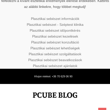
felfedezni a kívánt esztétikai eredmények elérése érdekében. Kattints
az alábbi linkekre, hogy többet megtudj!
Plasztikai sebészet információk
Plasztikai sebészet - Széptest klinika
Plasztikai sebészet időpontkérés
Plasztikai sebészet kezelések
Plasztikai sebészet konzultáció
Plasztikai sebészet lehetőségek
Plasztikai sebészet szolgáltatások
Plasztikai sebészet beavatkozások
Plasztikai sebészet ajánlatok
Hívjon minket: +36 70 629 06 90