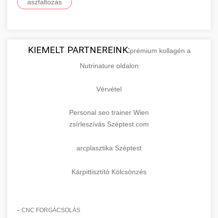
aszfaltozás
KIEMELT PARTNEREINK:
prémium kollagén a
Nutrinature oldalon
Vérvétel
Personal seo trainer Wien
zsírleszívás Széptest.com
arcplasztika Széptest
Kárpittisztító Kölcsönzés
-
CNC FORGÁCSOLÁS