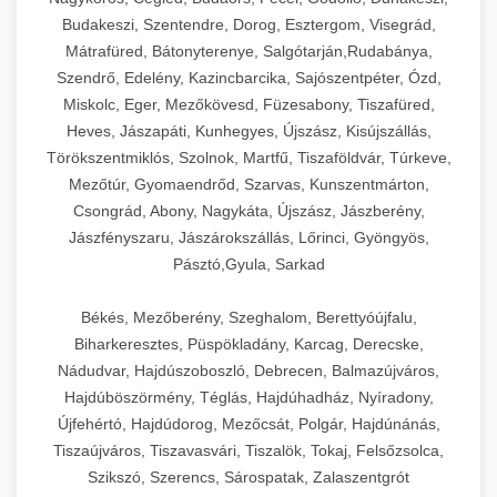
Budakeszi, Szentendre, Dorog, Esztergom, Visegrád,
Mátrafüred, Bátonyterenye, Salgótarján,Rudabánya,
Szendrő, Edelény, Kazincbarcika, Sajószentpéter, Ózd,
Miskolc, Eger, Mezőkövesd, Füzesabony, Tiszafüred,
Heves, Jászapáti, Kunhegyes, Újszász, Kisújszállás,
Törökszentmiklós, Szolnok, Martfű, Tiszaföldvár, Túrkeve,
Mezőtúr, Gyomaendrőd, Szarvas, Kunszentmárton,
Csongrád, Abony, Nagykáta, Újszász, Jászberény,
Jászfényszaru, Jászárokszállás, Lőrinci, Gyöngyös,
Pásztó,Gyula, Sarkad
Békés, Mezőberény, Szeghalom, Berettyóújfalu,
Biharkeresztes, Püspökladány, Karcag, Derecske,
Nádudvar, Hajdúszoboszló, Debrecen, Balmazújváros,
Hajdúböszörmény, Téglás, Hajdúhadház, Nyíradony,
Újfehértó, Hajdúdorog, Mezőcsát, Polgár, Hajdúnánás,
Tiszaújváros, Tiszavasvári, Tiszalök, Tokaj, Felsőzsolca,
Szikszó, Szerencs, Sárospatak, Zalaszentgrót