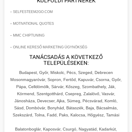
KÜLFÖLDI PARTNEREK
-
SELFESTEEM2GO.COM
-
MOTIVATIONAL QUOTES
-
MMC CHIPTUNING
-
ONLINE KERESŐ MARKETING ÜGYNÖKSÉG
TANÁCSADÁS A KÖVETKEZŐ
TELEPÜLÉSEKEN:
Budapest, Győr, Miskolc, Pécs, Szeged, Debrecen
Mosonmagyaróvár, Sopron, Fertőd, Kapuvár, Csorna, Győr,
Pápa, Celldömölk, Sárvár, Kőszeg, Szombathely, Ják,
Körmend, Szentgotthárd, Csepreg, Zalalövő, Vasvár,
Jánosháza, Devecser, Ajka, Sümeg, Pécsvárad, Komló,
Sásd, Dombóvár, Bonyhád, Bátaszék, Baja, Bácsalmás,
Szekszárd, Tolna, Fadd, Paks, Kalocsa, Hőgyész, Tamási
Balatonboglár, Kaposvár, Csurgó, Nagyatád, Kadarkút,