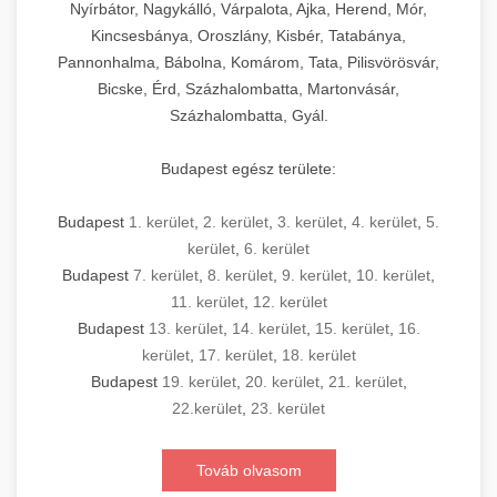
Nyírbátor, Nagykálló, Várpalota, Ajka, Herend, Mór,
Kincsesbánya, Oroszlány, Kisbér, Tatabánya,
Pannonhalma, Bábolna, Komárom, Tata, Pilisvörösvár,
Bicske, Érd, Százhalombatta, Martonvásár,
Százhalombatta, Gyál.
Budapest egész területe:
Budapest
1. kerület
,
2. kerület
,
3. kerület
,
4. kerület
,
5.
kerület
,
6. kerület
Budapest
7. kerület
,
8. kerület
,
9. kerület
,
10. kerület
,
11. kerület
,
12. kerület
Budapest
13. kerület
,
14. kerület
,
15. kerület
,
16.
kerület
,
17. kerület
,
18. kerület
Budapest
19. kerület
,
20. kerület
,
21. kerület
,
22.kerület
,
23. kerület
Továb olvasom