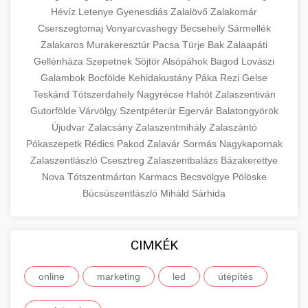
Hévíz
Letenye
Gyenesdiás
Zalalövő
Zalakomár
Cserszegtomaj
Vonyarcvashegy
Becsehely
Sármellék
Zalakaros
Murakeresztúr
Pacsa
Türje
Bak
Zalaapáti
Gellénháza
Szepetnek
Söjtör
Alsópáhok
Bagod
Lovászi
Galambok
Bocfölde
Kehidakustány
Páka
Rezi
Gelse
Teskánd
Tótszerdahely
Nagyrécse
Hahót
Zalaszentiván
Gutorfölde
Várvölgy
Szentpéterúr
Egervár
Balatongyörök
Újudvar
Zalacsány
Zalaszentmihály
Zalaszántó
Pókaszepetk
Rédics
Pakod
Zalavár
Sormás
Nagykapornak
Zalaszentlászló
Csesztreg
Zalaszentbalázs
Bázakerettye
Nova
Tótszentmárton
Karmacs
Becsvölgye
Pölöske
Búcsúszentlászló
Miháld
Sárhida
CIMKÉK
online
marketing
led
útépítés