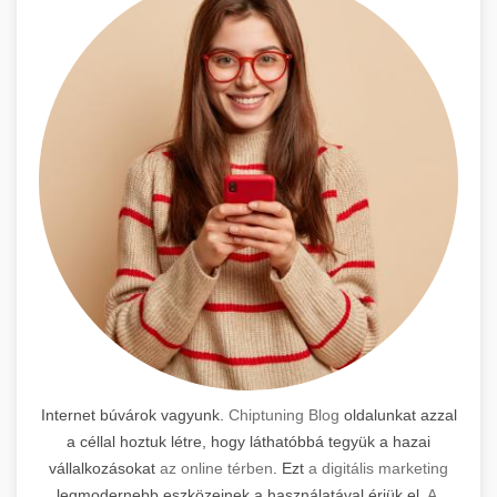
Internet búvárok vagyunk.
Chiptuning Blog
oldalunkat azzal
a céllal hoztuk létre, hogy láthatóbbá tegyük a hazai
vállalkozásokat
az online térben
. Ezt
a digitális marketing
legmodernebb eszközeinek a használatával érjük el.
A