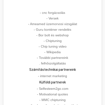
-
cnc forgácsolás
-
Versek
-
Ameamed üzemorvosi vizsgálat
-
Guru konténer rendelés
-
Bor bolt és webshop
-
Chiptuning
-
Chip tuning video
-
Wikipedia
-
További partnereink
.
felhőszolgáltatás
Számítástechnikai partnereink
-
internet marketing
Külföldi partnerek
-
Selfesteem2go.com
-
Motivational quotes
-
MMC chiptuning