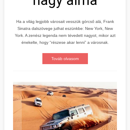
nagy alma
Ha a világ legjobb városait vesszük górcső alá, Frank
Sinatra dalszövege juthat eszünkbe: New York, New
York. A zenész legenda nem tévedett nagyot, mikor azt
énekelte, hogy “részese akar lenni” a városnak.
Továb olvasom