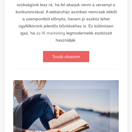
szükségünk lesz rá, ha fel akarjuk venni a versenyt a
konkurenciával. A webáruház azonban nemcsak ebbõl
a szempontból elõnyös, hanem jó eszköz lehet
ügyfélkörünk jelentõs bõvítéséhez is. Ez különösen
igaz, ha
az AI marketing
legmodernebb eszközeit
használják.
Továb olvasom