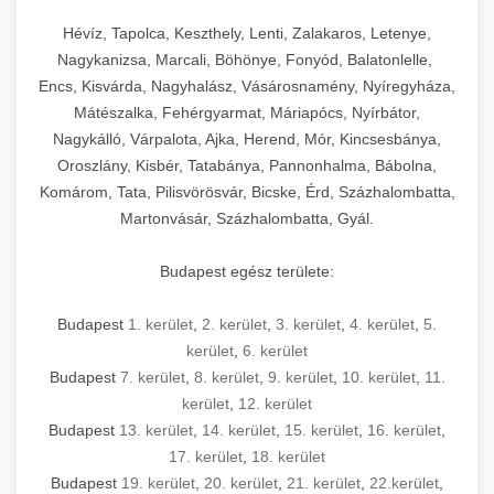
Hévíz, Tapolca, Keszthely, Lenti, Zalakaros, Letenye,
Nagykanizsa, Marcali, Böhönye, Fonyód, Balatonlelle,
Encs, Kisvárda, Nagyhalász, Vásárosnamény, Nyíregyháza,
Mátészalka, Fehérgyarmat, Máriapócs, Nyírbátor,
Nagykálló, Várpalota, Ajka, Herend, Mór, Kincsesbánya,
Oroszlány, Kisbér, Tatabánya, Pannonhalma, Bábolna,
Komárom, Tata, Pilisvörösvár, Bicske, Érd, Százhalombatta,
Martonvásár, Százhalombatta, Gyál.
Budapest egész területe:
Budapest
1. kerület
,
2. kerület
,
3. kerület
,
4. kerület
,
5.
kerület
,
6. kerület
Budapest
7. kerület
,
8. kerület
,
9. kerület
,
10. kerület
,
11.
kerület
,
12. kerület
Budapest
13. kerület
,
14. kerület
,
15. kerület
,
16. kerület
,
17. kerület
,
18. kerület
Budapest
19. kerület
,
20. kerület
,
21. kerület
,
22.kerület
,