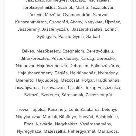
Jászapáti, Kunhegyes, Újszász, Kisújszállás,
Törökszentmiklós, Szolnok, Martfű, Tiszaföldvár,
Túrkeve, Mezőtúr, Gyomaendrőd, Szarvas,
Kunszentmárton, Csongrád, Abony, Nagykáta, Újszász,
Jászberény, Jászfényszaru, Jászárokszállás, Lőrinci,
Gyöngyös, Pásztó,Gyula, Sarkad
Békés, Mezőberény, Szeghalom, Berettyóújfalu,
Biharkeresztes, Püspökladány, Karcag, Derecske,
Nádudvar, Hajdúszoboszló, Debrecen, Balmazújváros,
Hajdúböszörmény, Téglás, Hajdúhadház, Nyíradony,
Újfehértó, Hajdúdorog, Mezőcsát, Polgár, Hajdúnánás,
Tiszaújváros, Tiszavasvári, Tiszalök, Tokaj, Felsőzsolca,
Szikszó, Szerencs, Sárospatak, Zalaszentgrót
Hévíz, Tapolca, Keszthely, Lenti, Zalakaros, Letenye,
Nagykanizsa, Marcali, Böhönye, Fonyód, Balatonlelle,
Encs, Kisvárda, Nagyhalász, Vásárosnamény,
Nyíregyháza, Mátészalka, Fehérgyarmat, Máriapócs,