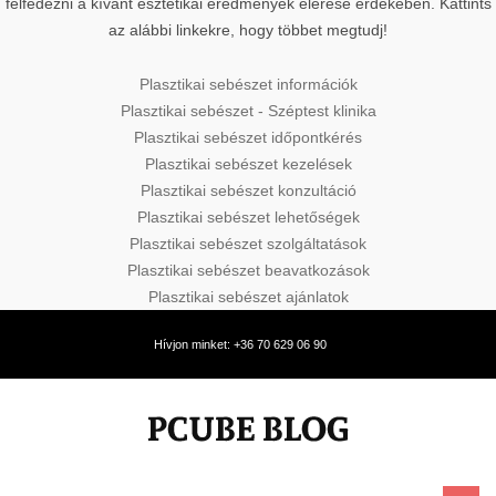
felfedezni a kívánt esztétikai eredmények elérése érdekében. Kattints
az alábbi linkekre, hogy többet megtudj!
Plasztikai sebészet információk
Plasztikai sebészet - Széptest klinika
Plasztikai sebészet időpontkérés
Plasztikai sebészet kezelések
Plasztikai sebészet konzultáció
Plasztikai sebészet lehetőségek
Plasztikai sebészet szolgáltatások
Plasztikai sebészet beavatkozások
Plasztikai sebészet ajánlatok
Hívjon minket: +36 70 629 06 90