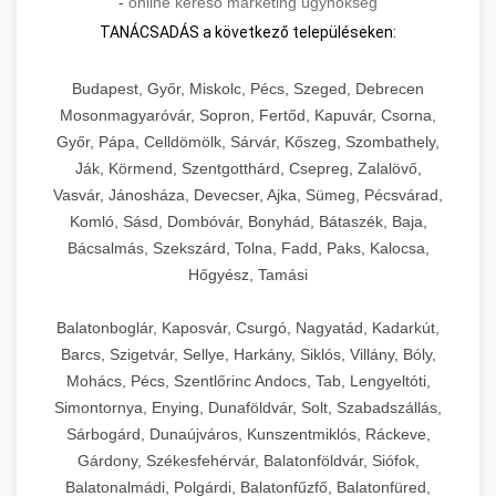
-
online kereső marketing ügynökség
TANÁCSADÁS a következő településeken:
Budapest, Győr, Miskolc, Pécs, Szeged, Debrecen
Mosonmagyaróvár, Sopron, Fertőd, Kapuvár, Csorna,
Győr, Pápa, Celldömölk, Sárvár, Kőszeg, Szombathely,
Ják, Körmend, Szentgotthárd, Csepreg, Zalalövő,
Vasvár, Jánosháza, Devecser, Ajka, Sümeg, Pécsvárad,
Komló, Sásd, Dombóvár, Bonyhád, Bátaszék, Baja,
Bácsalmás, Szekszárd, Tolna, Fadd, Paks, Kalocsa,
Hőgyész, Tamási
Balatonboglár, Kaposvár, Csurgó, Nagyatád, Kadarkút,
Barcs, Szigetvár, Sellye, Harkány, Siklós, Villány, Bóly,
Mohács, Pécs, Szentlőrinc Andocs, Tab, Lengyeltóti,
Simontornya, Enying, Dunaföldvár, Solt, Szabadszállás,
Sárbogárd, Dunaújváros, Kunszentmiklós, Ráckeve,
Gárdony, Székesfehérvár, Balatonföldvár, Siófok,
Balatonalmádi, Polgárdi, Balatonfűzfő, Balatonfüred,