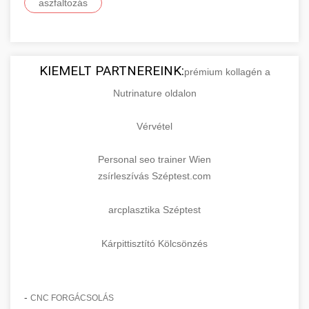
aszfaltozás
KIEMELT PARTNEREINK:
prémium kollagén a
Nutrinature oldalon
Vérvétel
Personal seo trainer Wien
zsírleszívás Széptest.com
arcplasztika Széptest
Kárpittisztító Kölcsönzés
-
CNC FORGÁCSOLÁS