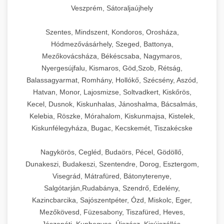
Veszprém, Sátoraljaújhely
Szentes, Mindszent, Kondoros, Orosháza,
Hódmezővásárhely, Szeged, Battonya,
Mezőkovácsháza, Békéscsaba, Nagymaros,
Nyergesújfalu, Kismaros, Göd,Szob, Rétság,
Balassagyarmat, Romhány, Hollókő, Szécsény, Aszód,
Hatvan, Monor, Lajosmizse, Soltvadkert, Kiskőrös,
Kecel, Dusnok, Kiskunhalas, Jánoshalma, Bácsalmás,
Kelebia, Röszke, Mórahalom, Kiskunmajsa, Kistelek,
Kiskunfélegyháza, Bugac, Kecskemét, Tiszakécske
Nagykörös, Cegléd, Budaörs, Pécel, Gödöllő,
Dunakeszi, Budakeszi, Szentendre, Dorog, Esztergom,
Visegrád, Mátrafüred, Bátonyterenye,
Salgótarján,Rudabánya, Szendrő, Edelény,
Kazincbarcika, Sajószentpéter, Ózd, Miskolc, Eger,
Mezőkövesd, Füzesabony, Tiszafüred, Heves,