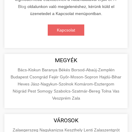
Blog
oldalunkon való megjelenéshez, kérünk küld el
üzenetedet a Kapcsolat menüpontban.
Kapcsolat
MEGYÉK
Bács-Kiskun
Baranya
Békés
Borsod-Abaúj-Zemplén
Budapest
Csongrád
Fejér
Győr-Moson-Sopron
Hajdú-Bihar
Heves
Jász-Nagykun-Szolnok
Komárom-Esztergom
Nógrád
Pest
Somogy
Szabolcs-Szatmár-Bereg
Tolna
Vas
Veszprém
Zala
VÁROSOK
Zalaegerszeg
Nagykanizsa
Keszthely
Lenti
Zalaszentgrót