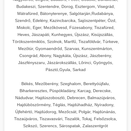
Budakeszi, Szentendre, Dorog, Esztergom, Visegrád,
Mátrafüred, Bátonyterenye, Salgótarján,Rudabánya,
Szendrő, Edelény, Kazincbarcika, Sajószentpéter, Ózd,
Miskolc, Eger, Mezőkövesd, Füzesabony, Tiszafüred,
Heves, Jászapáti, Kunhegyes, Újszász, Kisújszállás,
Törökszentmiklós, Szolnok, Martfű, Tiszaföldvár, Túrkeve,
Mezőtúr, Gyomaendrőd, Szarvas, Kunszentmárton,
Csongrád, Abony, Nagykáta, Újszász, Jászberény,
Jászfényszaru, Jászárokszállás, Lőrinci, Gyöngyös,
Pásztó,Gyula, Sarkad
Békés, Mezőberény, Szeghalom, Berettyóújfalu,
Biharkeresztes, Püspökladány, Karcag, Derecske,
Nádudvar, Hajdúszoboszló, Debrecen, Balmazújváros,
Hajdúböszörmény, Téglás, Hajdúhadház, Nyíradony,
Újfehértó, Hajdúdorog, Mezőcsát, Polgár, Hajdúnánás,
Tiszaújváros, Tiszavasvári, Tiszalök, Tokaj, Felsőzsolca,
Szikszó, Szerencs, Sárospatak, Zalaszentgrót