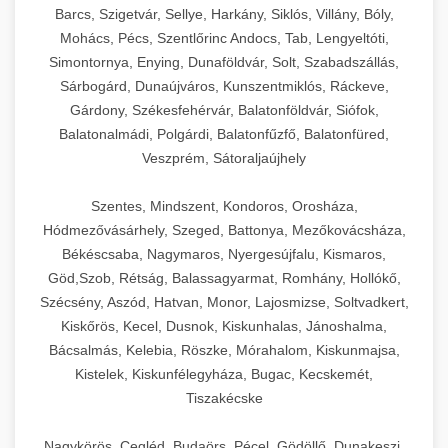
Barcs, Szigetvár, Sellye, Harkány, Siklós, Villány, Bóly,
Mohács, Pécs, Szentlőrinc Andocs, Tab, Lengyeltóti,
Simontornya, Enying, Dunaföldvár, Solt, Szabadszállás,
Sárbogárd, Dunaújváros, Kunszentmiklós, Ráckeve,
Gárdony, Székesfehérvár, Balatonföldvár, Siófok,
Balatonalmádi, Polgárdi, Balatonfűzfő, Balatonfüred,
Veszprém, Sátoraljaújhely
Szentes, Mindszent, Kondoros, Orosháza,
Hódmezővásárhely, Szeged, Battonya, Mezőkovácsháza,
Békéscsaba, Nagymaros, Nyergesújfalu, Kismaros,
Göd,Szob, Rétság, Balassagyarmat, Romhány, Hollókő,
Szécsény, Aszód, Hatvan, Monor, Lajosmizse, Soltvadkert,
Kiskőrös, Kecel, Dusnok, Kiskunhalas, Jánoshalma,
Bácsalmás, Kelebia, Röszke, Mórahalom, Kiskunmajsa,
Kistelek, Kiskunfélegyháza, Bugac, Kecskemét,
Tiszakécske
Nagykörös, Cegléd, Budaörs, Pécel, Gödöllő, Dunakeszi,