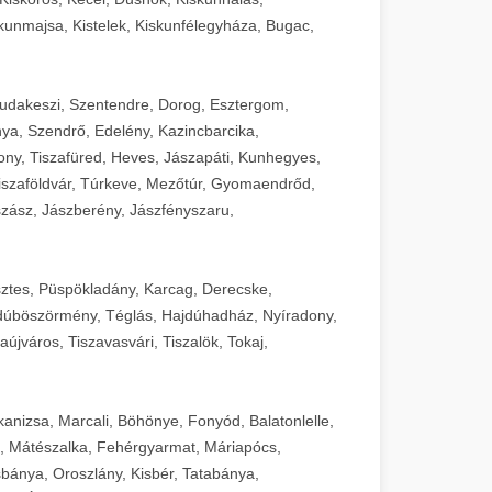
unmajsa, Kistelek, Kiskunfélegyháza, Bugac,
Budakeszi, Szentendre, Dorog, Esztergom,
ya, Szendrő, Edelény, Kazincbarcika,
ny, Tiszafüred, Heves, Jászapáti, Kunhegyes,
 Tiszaföldvár, Túrkeve, Mezőtúr, Gyomaendrőd,
zász, Jászberény, Jászfényszaru,
sztes, Püspökladány, Karcag, Derecske,
dúböszörmény, Téglás, Hajdúhadház, Nyíradony,
újváros, Tiszavasvári, Tiszalök, Tokaj,
kanizsa, Marcali, Böhönye, Fonyód, Balatonlelle,
, Mátészalka, Fehérgyarmat, Máriapócs,
sbánya, Oroszlány, Kisbér, Tatabánya,