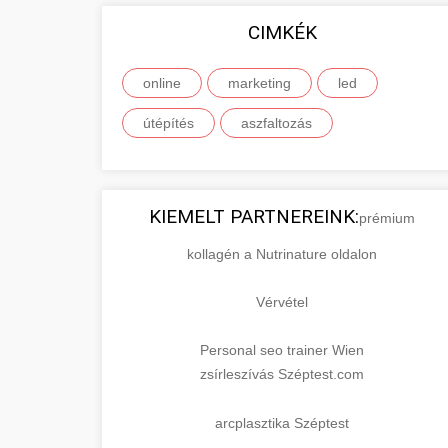
CIMKÉK
online
marketing
led
útépítés
aszfaltozás
KIEMELT PARTNEREINK:
prémium
kollagén a Nutrinature oldalon
Vérvétel
Personal seo trainer Wien
zsírleszívás Széptest.com
arcplasztika Széptest