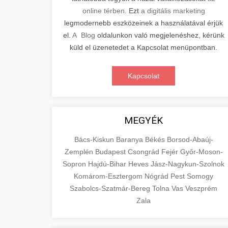
online térben
. Ezt
a digitális marketing
legmodernebb eszközeinek a használatával érjük
el.
A Blog
oldalunkon való megjelenéshez, kérünk
küld el üzenetedet a Kapcsolat menüpontban.
Kapcsolat
MEGYÉK
Bács-Kiskun
Baranya
Békés
Borsod-Abaúj-
Zemplén
Budapest
Csongrád
Fejér
Győr-Moson-
Sopron
Hajdú-Bihar
Heves
Jász-Nagykun-Szolnok
Komárom-Esztergom
Nógrád
Pest
Somogy
Szabolcs-Szatmár-Bereg
Tolna
Vas
Veszprém
Zala