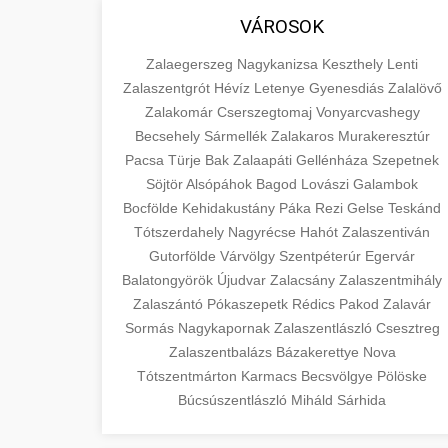
VÁROSOK
Zalaegerszeg
Nagykanizsa
Keszthely
Lenti
Zalaszentgrót
Hévíz
Letenye
Gyenesdiás
Zalalövő
Zalakomár
Cserszegtomaj
Vonyarcvashegy
Becsehely
Sármellék
Zalakaros
Murakeresztúr
Pacsa
Türje
Bak
Zalaapáti
Gellénháza
Szepetnek
Söjtör
Alsópáhok
Bagod
Lovászi
Galambok
Bocfölde
Kehidakustány
Páka
Rezi
Gelse
Teskánd
Tótszerdahely
Nagyrécse
Hahót
Zalaszentiván
Gutorfölde
Várvölgy
Szentpéterúr
Egervár
Balatongyörök
Újudvar
Zalacsány
Zalaszentmihály
Zalaszántó
Pókaszepetk
Rédics
Pakod
Zalavár
Sormás
Nagykapornak
Zalaszentlászló
Csesztreg
Zalaszentbalázs
Bázakerettye
Nova
Tótszentmárton
Karmacs
Becsvölgye
Pölöske
Búcsúszentlászló
Miháld
Sárhida