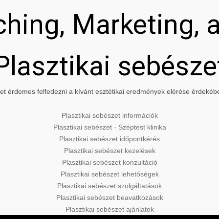
hing, Marketing, a
Plasztikai sebésze
t érdemes felfedezni a kívánt esztétikai eredmények elérése érdekében
Plasztikai sebészet információk
Plasztikai sebészet - Széptest klinika
Plasztikai sebészet időpontkérés
Plasztikai sebészet kezelések
Plasztikai sebészet konzultáció
Plasztikai sebészet lehetőségek
Plasztikai sebészet szolgáltatások
Plasztikai sebészet beavatkozások
Plasztikai sebészet ajánlatok