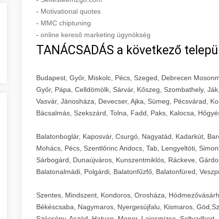
-
Motivational quotes
-
MMC chiptuning
-
online kereső marketing ügynökség
TANÁCSADÁS a következő telepü
Budapest, Győr, Miskolc, Pécs, Szeged, Debrecen Mosonm
Győr, Pápa, Celldömölk, Sárvár, Kőszeg, Szombathely, Ják
Vasvár, Jánosháza, Devecser, Ajka, Sümeg, Pécsvárad, Ko
Bácsalmás, Szekszárd, Tolna, Fadd, Paks, Kalocsa, Hőgyé
Balatonboglár, Kaposvár, Csurgó, Nagyatád, Kadarkút, Barcs,
Mohács, Pécs, Szentlőrinc Andocs, Tab, Lengyeltóti, Simont
Sárbogárd, Dunaújváros, Kunszentmiklós, Ráckeve, Gárdony
Balatonalmádi, Polgárdi, Balatonfűzfő, Balatonfüred, Veszp
Szentes, Mindszent, Kondoros, Orosháza, Hódmezővásárh
Békéscsaba, Nagymaros, Nyergesújfalu, Kismaros, Göd,Sz
Szécsény, Aszód, Hatvan, Monor, Lajosmizse, Soltvadkert, 