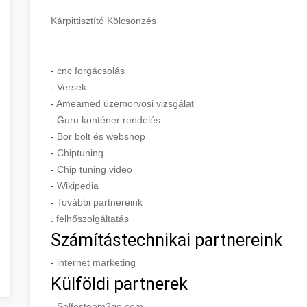
Kárpittisztító Kölcsönzés
-
cnc forgácsolás
-
Versek
-
Ameamed üzemorvosi vizsgálat
-
Guru konténer rendelés
-
Bor bolt és webshop
-
Chiptuning
-
Chip tuning video
-
Wikipedia
-
További partnereink
.
felhőszolgáltatás
Számítástechnikai partnereink
-
internet marketing
Külföldi partnerek
-
Selfesteem2go.com