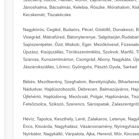
Jánoshalma, Bácsalmás, Kelebia, Röszke, Mórahalom, Kisk
Kecskemét, Tiszakécske
Nagykörös, Cegléd, Budaörs, Pécel, Gödöllő, Dunakeszi, 
Visegrád, Mátrafüred, Bátonyterenye, Salgótarján,Rudabán
Sajószentpéter, Ózd, Miskolc, Eger, Mezőkövesd, Füzesabo
Újszász, Kisújszállás, Törökszentmiklós, Szolnok, Martfű,
Szarvas, Kunszentmárton, Csongrád, Abony, Nagykáta, Újs
Jászárokszállás, Lőrinci, Gyöngyös, Pásztó,Gyula, Sarkad
Békés, Mezőberény, Szeghalom, Berettyóújfalu, Biharkere
Nádudvar, Hajdúszoboszló, Debrecen, Balmazújváros, Haj
Újfehértó, Hajdúdorog, Mezőcsát, Polgár, Hajdúnánás, Tisza
Felsőzsolca, Szikszó, Szerencs, Sárospatak, Zalaszentgrót
Hévíz, Tapolca, Keszthely, Lenti, Zalakaros, Letenye, Nagy
Encs, Kisvárda, Nagyhalász, Vásárosnamény, Nyíregyháza
Nyírbátor, Nagykálló, Várpalota, Ajka, Herend, Mór, Kincse