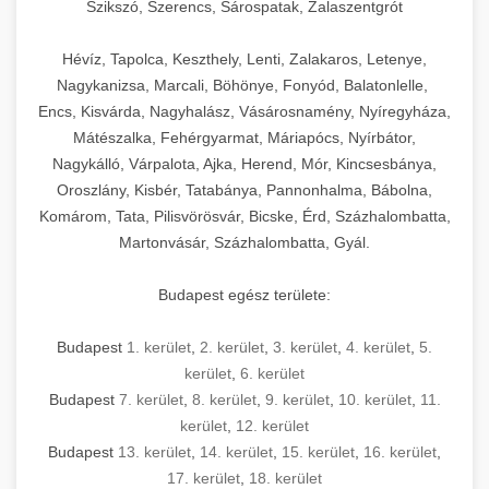
Szikszó, Szerencs, Sárospatak, Zalaszentgrót
Hévíz, Tapolca, Keszthely, Lenti, Zalakaros, Letenye,
Nagykanizsa, Marcali, Böhönye, Fonyód, Balatonlelle,
Encs, Kisvárda, Nagyhalász, Vásárosnamény, Nyíregyháza,
Mátészalka, Fehérgyarmat, Máriapócs, Nyírbátor,
Nagykálló, Várpalota, Ajka, Herend, Mór, Kincsesbánya,
Oroszlány, Kisbér, Tatabánya, Pannonhalma, Bábolna,
Komárom, Tata, Pilisvörösvár, Bicske, Érd, Százhalombatta,
Martonvásár, Százhalombatta, Gyál.
Budapest egész területe:
Budapest
1. kerület
,
2. kerület
,
3. kerület
,
4. kerület
,
5.
kerület
,
6. kerület
Budapest
7. kerület
,
8. kerület
,
9. kerület
,
10. kerület
,
11.
kerület
,
12. kerület
Budapest
13. kerület
,
14. kerület
,
15. kerület
,
16. kerület
,
17. kerület
,
18. kerület