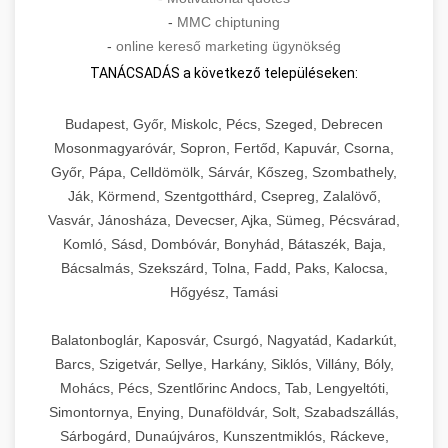
-
MMC chiptuning
-
online kereső marketing ügynökség
TANÁCSADÁS a következő településeken:
Budapest, Győr, Miskolc, Pécs, Szeged, Debrecen
Mosonmagyaróvár, Sopron, Fertőd, Kapuvár, Csorna,
Győr, Pápa, Celldömölk, Sárvár, Kőszeg, Szombathely,
Ják, Körmend, Szentgotthárd, Csepreg, Zalalövő,
Vasvár, Jánosháza, Devecser, Ajka, Sümeg, Pécsvárad,
Komló, Sásd, Dombóvár, Bonyhád, Bátaszék, Baja,
Bácsalmás, Szekszárd, Tolna, Fadd, Paks, Kalocsa,
Hőgyész, Tamási
Balatonboglár, Kaposvár, Csurgó, Nagyatád, Kadarkút,
Barcs, Szigetvár, Sellye, Harkány, Siklós, Villány, Bóly,
Mohács, Pécs, Szentlőrinc Andocs, Tab, Lengyeltóti,
Simontornya, Enying, Dunaföldvár, Solt, Szabadszállás,
Sárbogárd, Dunaújváros, Kunszentmiklós, Ráckeve,