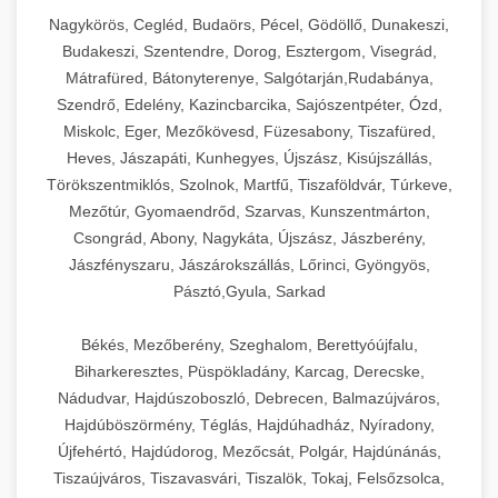
Nagykörös, Cegléd, Budaörs, Pécel, Gödöllő, Dunakeszi,
Budakeszi, Szentendre, Dorog, Esztergom, Visegrád,
Mátrafüred, Bátonyterenye, Salgótarján,Rudabánya,
Szendrő, Edelény, Kazincbarcika, Sajószentpéter, Ózd,
Miskolc, Eger, Mezőkövesd, Füzesabony, Tiszafüred,
Heves, Jászapáti, Kunhegyes, Újszász, Kisújszállás,
Törökszentmiklós, Szolnok, Martfű, Tiszaföldvár, Túrkeve,
Mezőtúr, Gyomaendrőd, Szarvas, Kunszentmárton,
Csongrád, Abony, Nagykáta, Újszász, Jászberény,
Jászfényszaru, Jászárokszállás, Lőrinci, Gyöngyös,
Pásztó,Gyula, Sarkad
Békés, Mezőberény, Szeghalom, Berettyóújfalu,
Biharkeresztes, Püspökladány, Karcag, Derecske,
Nádudvar, Hajdúszoboszló, Debrecen, Balmazújváros,
Hajdúböszörmény, Téglás, Hajdúhadház, Nyíradony,
Újfehértó, Hajdúdorog, Mezőcsát, Polgár, Hajdúnánás,
Tiszaújváros, Tiszavasvári, Tiszalök, Tokaj, Felsőzsolca,