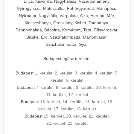
Encs, Kisvárda, Nagyhalász, Vásárosnamény,
Nyíregyháza, Mátészalka, Fehérgyarmat, Máriapócs,
Nyírbátor, Nagykálló, Várpalota, Ajka, Herend, Mór,
Kincsesbánya, Oroszlány, Kisbér, Tatabánya,
Pannonhalma, Bábolna, Komárom, Tata, Pilisvörösvár,
Bicske, Érd, Százhalombatta, Martonvásár,
Százhalombatta, Gyál.
Budapest egész területe:
Budapest
1. kerület
,
2. kerület
,
3. kerület
,
4. kerület
,
5.
kerület
,
6. kerület
Budapest
7. kerület
,
8. kerület
,
9. kerület
,
10. kerület
,
11. kerület
,
12. kerület
Budapest
13. kerület
,
14. kerület
,
15. kerület
,
16.
kerület
,
17. kerület
,
18. kerület
Budapest
19. kerület
,
20. kerület
,
21. kerület
,
22.kerület
,
23. kerület