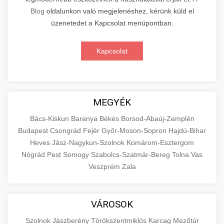
Blog
oldalunkon való megjelenéshez, kérünk küld el
üzenetedet a Kapcsolat menüpontban.
Kapcsolat
MEGYÉK
Bács-Kiskun
Baranya
Békés
Borsod-Abaúj-Zemplén
Budapest
Csongrád
Fejér
Győr-Moson-Sopron
Hajdú-Bihar
Heves
Jász-Nagykun-Szolnok
Komárom-Esztergom
Nógrád
Pest
Somogy
Szabolcs-Szatmár-Bereg
Tolna
Vas
Veszprém
Zala
VÁROSOK
Szolnok
Jászberény
Törökszentmiklós
Karcag
Mezőtúr