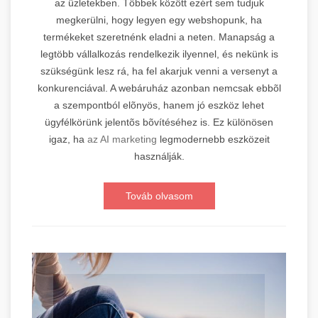
az üzletekben. Többek között ezért sem tudjuk
megkerülni, hogy legyen egy webshopunk, ha
termékeket szeretnénk eladni a neten. Manapság a
legtöbb vállalkozás rendelkezik ilyennel, és nekünk is
szükségünk lesz rá, ha fel akarjuk venni a versenyt a
konkurenciával. A webáruház azonban nemcsak ebbõl
a szempontból elõnyös, hanem jó eszköz lehet
ügyfélkörünk jelentõs bõvítéséhez is. Ez különösen
igaz, ha
az AI marketing
legmodernebb eszközeit
használják.
Továb olvasom