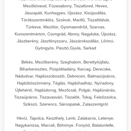
Mezőkövesd, Füzesabony, Tiszafüred, Heves,
Jászapáti, Kunhegyes, Újszász, Kisújszállás,
Törökszentmiklós, Szolnok, Martfű, Tiszaföldvár,
Túrkeve, Mezőtúr, Gyomaendrőd, Szarvas,
Kunszentmárton, Csongrád, Abony, Nagykáta, Újszász,
Jászberény, Jászfényszaru, Jászárokszállás, Lőrinci,
Gyöngyös, Pásztó,Gyula, Sarkad
Békés, Mezőberény, Szeghalom, Berettyóújfalu,
Biharkeresztes, Püspökladány, Karcag, Derecske,
Nádudvar, Hajdúszoboszló, Debrecen, Balmazújváros,
Hajdúböszörmény, Téglás, Hajdúhadház, Nyíradony,
Újfehértó, Hajdúdorog, Mezőcsát, Polgár, Hajdúnánás,
Tiszaújváros, Tiszavasvári, Tiszalök, Tokaj, Felsőzsolca,
Szikszó, Szerencs, Sárospatak, Zalaszentgrót
Hévíz, Tapolca, Keszthely, Lenti, Zalakaros, Letenye,
Nagykanizsa, Marcali, Böhönye, Fonyód, Balatonlelle,