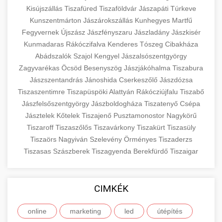
Kisújszállás
Tiszafüred
Tiszaföldvár
Jászapáti
Túrkeve
Kunszentmárton
Jászárokszállás
Kunhegyes
Martfű
Fegyvernek
Újszász
Jászfényszaru
Jászladány
Jászkisér
Kunmadaras
Rákóczifalva
Kenderes
Tószeg
Cibakháza
Abádszalók
Szajol
Kengyel
Jászalsószentgyörgy
Zagyvarékas
Öcsöd
Besenyszög
Jászjákóhalma
Tiszabura
Jászszentandrás
Jánoshida
Cserkeszőlő
Jászdózsa
Tiszaszentimre
Tiszapüspöki
Alattyán
Rákócziújfalu
Tiszabő
Jászfelsőszentgyörgy
Jászboldogháza
Tiszatenyő
Csépa
Jásztelek
Kőtelek
Tiszajenő
Pusztamonostor
Nagykörű
Tiszaroff
Tiszaszőlős
Tiszavárkony
Tiszakürt
Tiszasüly
Tiszaörs
Nagyiván
Szelevény
Örményes
Tiszaderzs
Tiszasas
Szászberek
Tiszagyenda
Berekfürdő
Tiszaigar
CIMKÉK
online
marketing
led
útépítés