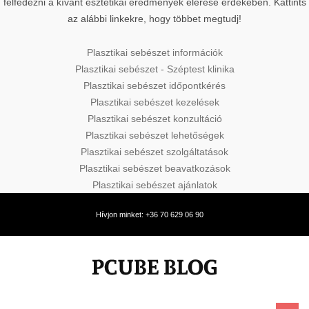
felfedezni a kívánt esztétikai eredmények elérése érdekében. Kattints
az alábbi linkekre, hogy többet megtudj!
Plasztikai sebészet információk
Plasztikai sebészet - Széptest klinika
Plasztikai sebészet időpontkérés
Plasztikai sebészet kezelések
Plasztikai sebészet konzultáció
Plasztikai sebészet lehetőségek
Plasztikai sebészet szolgáltatások
Plasztikai sebészet beavatkozások
Plasztikai sebészet ajánlatok
Hívjon minket: +36 70 629 06 90