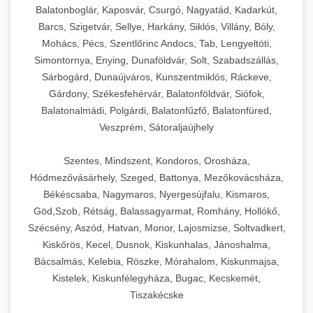
Balatonboglár, Kaposvár, Csurgó, Nagyatád, Kadarkút,
Barcs, Szigetvár, Sellye, Harkány, Siklós, Villány, Bóly,
Mohács, Pécs, Szentlőrinc Andocs, Tab, Lengyeltóti,
Simontornya, Enying, Dunaföldvár, Solt, Szabadszállás,
Sárbogárd, Dunaújváros, Kunszentmiklós, Ráckeve,
Gárdony, Székesfehérvár, Balatonföldvár, Siófok,
Balatonalmádi, Polgárdi, Balatonfűzfő, Balatonfüred,
Veszprém, Sátoraljaújhely
Szentes, Mindszent, Kondoros, Orosháza,
Hódmezővásárhely, Szeged, Battonya, Mezőkovácsháza,
Békéscsaba, Nagymaros, Nyergesújfalu, Kismaros,
Göd,Szob, Rétság, Balassagyarmat, Romhány, Hollókő,
Szécsény, Aszód, Hatvan, Monor, Lajosmizse, Soltvadkert,
Kiskőrös, Kecel, Dusnok, Kiskunhalas, Jánoshalma,
Bácsalmás, Kelebia, Röszke, Mórahalom, Kiskunmajsa,
Kistelek, Kiskunfélegyháza, Bugac, Kecskemét,
Tiszakécske