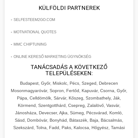
KÜLFÖLDI PARTNEREK
-
SELFESTEEM2GO.COM
-
MOTIVATIONAL QUOTES
-
MMC CHIPTUNING
-
ONLINE KERESŐ MARKETING ÜGYNÖKSÉG
TANÁCSADÁS A KÖVETKEZŐ
TELEPÜLÉSEKEN:
Budapest, Győr, Miskolc, Pécs, Szeged, Debrecen
Mosonmagyaróvár, Sopron, Fertőd, Kapuvár, Csorna, Győr,
Pápa, Celldömölk, Sárvár, Kőszeg, Szombathely, Ják,
Körmend, Szentgotthárd, Csepreg, Zalalövő, Vasvár,
Jánosháza, Devecser, Ajka, Sümeg, Pécsvárad, Komló,
Sásd, Dombóvár, Bonyhád, Bátaszék, Baja, Bácsalmás,
Szekszárd, Tolna, Fadd, Paks, Kalocsa, Hőgyész, Tamási