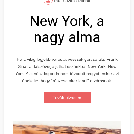
Írta: Kovács Dorina
New York, a
nagy alma
Ha a világ legjobb városait vesszük górcső alá, Frank
Sinatra dalszövege juthat eszünkbe: New York, New
York. A zenész legenda nem tévedett nagyot, mikor azt
énekelte, hogy “részese akar lenni” a városnak.
Továb olvasom