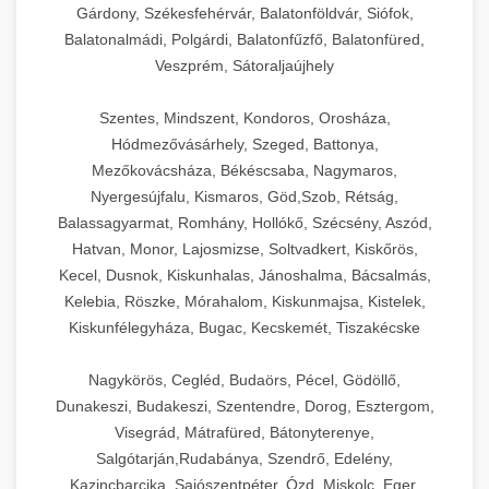
Gárdony, Székesfehérvár, Balatonföldvár, Siófok,
Balatonalmádi, Polgárdi, Balatonfűzfő, Balatonfüred,
Veszprém, Sátoraljaújhely
Szentes, Mindszent, Kondoros, Orosháza,
Hódmezővásárhely, Szeged, Battonya,
Mezőkovácsháza, Békéscsaba, Nagymaros,
Nyergesújfalu, Kismaros, Göd,Szob, Rétság,
Balassagyarmat, Romhány, Hollókő, Szécsény, Aszód,
Hatvan, Monor, Lajosmizse, Soltvadkert, Kiskőrös,
Kecel, Dusnok, Kiskunhalas, Jánoshalma, Bácsalmás,
Kelebia, Röszke, Mórahalom, Kiskunmajsa, Kistelek,
Kiskunfélegyháza, Bugac, Kecskemét, Tiszakécske
Nagykörös, Cegléd, Budaörs, Pécel, Gödöllő,
Dunakeszi, Budakeszi, Szentendre, Dorog, Esztergom,
Visegrád, Mátrafüred, Bátonyterenye,
Salgótarján,Rudabánya, Szendrő, Edelény,
Kazincbarcika, Sajószentpéter, Ózd, Miskolc, Eger,