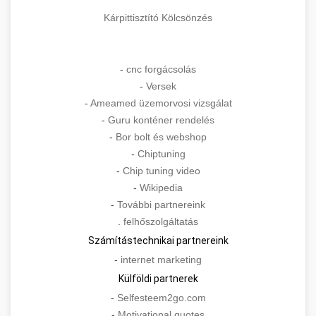
Kárpittisztító Kölcsönzés
-
cnc forgácsolás
-
Versek
-
Ameamed üzemorvosi vizsgálat
-
Guru konténer rendelés
-
Bor bolt és webshop
-
Chiptuning
-
Chip tuning video
-
Wikipedia
-
További partnereink
.
felhőszolgáltatás
Számítástechnikai partnereink
-
internet marketing
Külföldi partnerek
-
Selfesteem2go.com
-
Motivational quotes