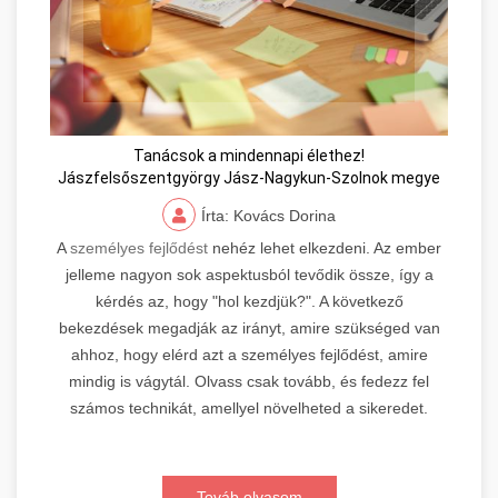
Tanácsok a mindennapi élethez!
Jászfelsőszentgyörgy Jász-Nagykun-Szolnok megye
Írta: Kovács Dorina
A
személyes fejlődést
nehéz lehet elkezdeni. Az ember
jelleme nagyon sok aspektusból tevődik össze, így a
kérdés az, hogy "hol kezdjük?". A következő
bekezdések megadják az irányt, amire szükséged van
ahhoz, hogy elérd azt a személyes fejlődést, amire
mindig is vágytál. Olvass csak tovább, és fedezz fel
számos technikát, amellyel növelheted a sikeredet.
Továb olvasom