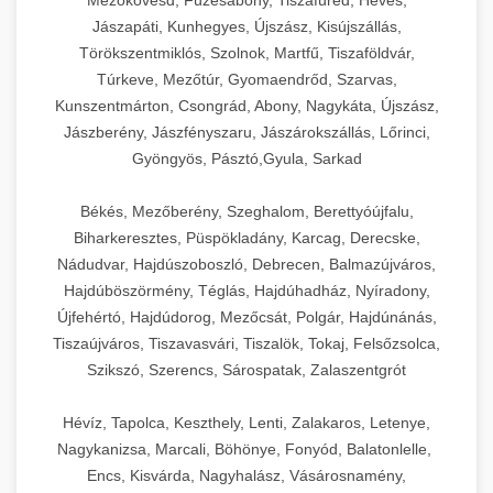
Mezőkövesd, Füzesabony, Tiszafüred, Heves,
Jászapáti, Kunhegyes, Újszász, Kisújszállás,
Törökszentmiklós, Szolnok, Martfű, Tiszaföldvár,
Túrkeve, Mezőtúr, Gyomaendrőd, Szarvas,
Kunszentmárton, Csongrád, Abony, Nagykáta, Újszász,
Jászberény, Jászfényszaru, Jászárokszállás, Lőrinci,
Gyöngyös, Pásztó,Gyula, Sarkad
Békés, Mezőberény, Szeghalom, Berettyóújfalu,
Biharkeresztes, Püspökladány, Karcag, Derecske,
Nádudvar, Hajdúszoboszló, Debrecen, Balmazújváros,
Hajdúböszörmény, Téglás, Hajdúhadház, Nyíradony,
Újfehértó, Hajdúdorog, Mezőcsát, Polgár, Hajdúnánás,
Tiszaújváros, Tiszavasvári, Tiszalök, Tokaj, Felsőzsolca,
Szikszó, Szerencs, Sárospatak, Zalaszentgrót
Hévíz, Tapolca, Keszthely, Lenti, Zalakaros, Letenye,
Nagykanizsa, Marcali, Böhönye, Fonyód, Balatonlelle,
Encs, Kisvárda, Nagyhalász, Vásárosnamény,