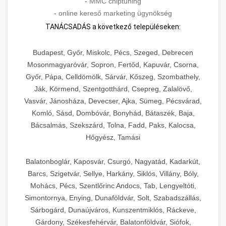
-
MMC chiptuning
-
online kereső marketing ügynökség
TANÁCSADÁS a következő településeken:
Budapest, Győr, Miskolc, Pécs, Szeged, Debrecen
Mosonmagyaróvár, Sopron, Fertőd, Kapuvár, Csorna,
Győr, Pápa, Celldömölk, Sárvár, Kőszeg, Szombathely,
Ják, Körmend, Szentgotthárd, Csepreg, Zalalövő,
Vasvár, Jánosháza, Devecser, Ajka, Sümeg, Pécsvárad,
Komló, Sásd, Dombóvár, Bonyhád, Bátaszék, Baja,
Bácsalmás, Szekszárd, Tolna, Fadd, Paks, Kalocsa,
Hőgyész, Tamási
Balatonboglár, Kaposvár, Csurgó, Nagyatád, Kadarkút,
Barcs, Szigetvár, Sellye, Harkány, Siklós, Villány, Bóly,
Mohács, Pécs, Szentlőrinc Andocs, Tab, Lengyeltóti,
Simontornya, Enying, Dunaföldvár, Solt, Szabadszállás,
Sárbogárd, Dunaújváros, Kunszentmiklós, Ráckeve,
Gárdony, Székesfehérvár, Balatonföldvár, Siófok,