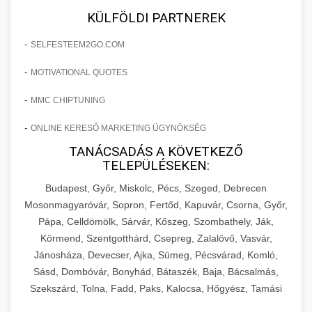
KÜLFÖLDI PARTNEREK
-
SELFESTEEM2GO.COM
-
MOTIVATIONAL QUOTES
-
MMC CHIPTUNING
-
ONLINE KERESŐ MARKETING ÜGYNÖKSÉG
TANÁCSADÁS A KÖVETKEZŐ
TELEPÜLÉSEKEN:
Budapest, Győr, Miskolc, Pécs, Szeged, Debrecen
Mosonmagyaróvár, Sopron, Fertőd, Kapuvár, Csorna, Győr,
Pápa, Celldömölk, Sárvár, Kőszeg, Szombathely, Ják,
Körmend, Szentgotthárd, Csepreg, Zalalövő, Vasvár,
Jánosháza, Devecser, Ajka, Sümeg, Pécsvárad, Komló,
Sásd, Dombóvár, Bonyhád, Bátaszék, Baja, Bácsalmás,
Szekszárd, Tolna, Fadd, Paks, Kalocsa, Hőgyész, Tamási