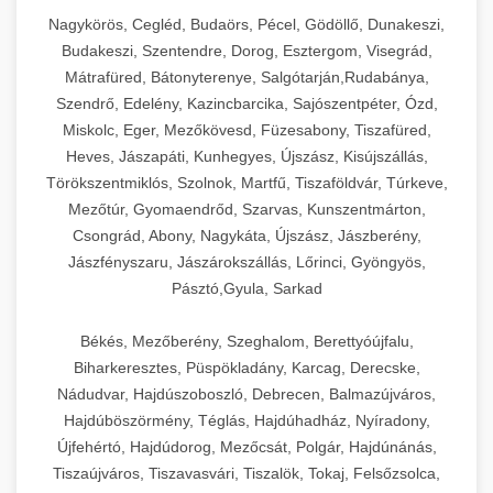
Nagykörös, Cegléd, Budaörs, Pécel, Gödöllő, Dunakeszi,
Budakeszi, Szentendre, Dorog, Esztergom, Visegrád,
Mátrafüred, Bátonyterenye, Salgótarján,Rudabánya,
Szendrő, Edelény, Kazincbarcika, Sajószentpéter, Ózd,
Miskolc, Eger, Mezőkövesd, Füzesabony, Tiszafüred,
Heves, Jászapáti, Kunhegyes, Újszász, Kisújszállás,
Törökszentmiklós, Szolnok, Martfű, Tiszaföldvár, Túrkeve,
Mezőtúr, Gyomaendrőd, Szarvas, Kunszentmárton,
Csongrád, Abony, Nagykáta, Újszász, Jászberény,
Jászfényszaru, Jászárokszállás, Lőrinci, Gyöngyös,
Pásztó,Gyula, Sarkad
Békés, Mezőberény, Szeghalom, Berettyóújfalu,
Biharkeresztes, Püspökladány, Karcag, Derecske,
Nádudvar, Hajdúszoboszló, Debrecen, Balmazújváros,
Hajdúböszörmény, Téglás, Hajdúhadház, Nyíradony,
Újfehértó, Hajdúdorog, Mezőcsát, Polgár, Hajdúnánás,
Tiszaújváros, Tiszavasvári, Tiszalök, Tokaj, Felsőzsolca,