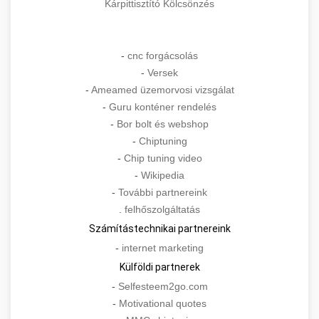
Kárpittisztító Kölcsönzés
-
cnc forgácsolás
-
Versek
-
Ameamed üzemorvosi vizsgálat
-
Guru konténer rendelés
-
Bor bolt és webshop
-
Chiptuning
-
Chip tuning video
-
Wikipedia
-
További partnereink
.
felhőszolgáltatás
Számítástechnikai partnereink
-
internet marketing
Külföldi partnerek
-
Selfesteem2go.com
-
Motivational quotes