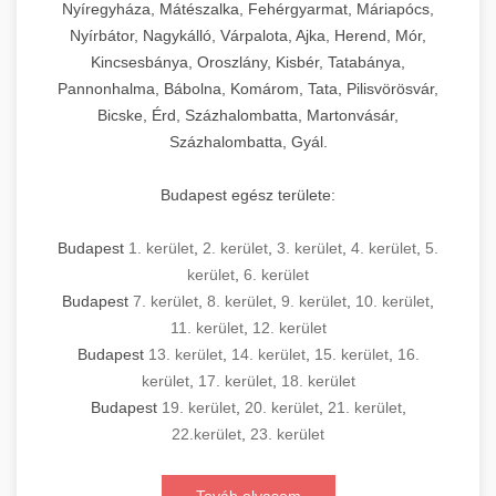
Nyíregyháza, Mátészalka, Fehérgyarmat, Máriapócs,
Nyírbátor, Nagykálló, Várpalota, Ajka, Herend, Mór,
Kincsesbánya, Oroszlány, Kisbér, Tatabánya,
Pannonhalma, Bábolna, Komárom, Tata, Pilisvörösvár,
Bicske, Érd, Százhalombatta, Martonvásár,
Százhalombatta, Gyál.
Budapest egész területe:
Budapest
1. kerület
,
2. kerület
,
3. kerület
,
4. kerület
,
5.
kerület
,
6. kerület
Budapest
7. kerület
,
8. kerület
,
9. kerület
,
10. kerület
,
11. kerület
,
12. kerület
Budapest
13. kerület
,
14. kerület
,
15. kerület
,
16.
kerület
,
17. kerület
,
18. kerület
Budapest
19. kerület
,
20. kerület
,
21. kerület
,
22.kerület
,
23. kerület