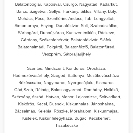
Balatonboglár, Kaposvár, Csurgó, Nagyatád, Kadarkút,
Barcs, Szigetvár, Sellye, Harkány, Siklós, Villány, Bóly,
Mohács, Pécs, Szentlőrinc Andocs, Tab, Lengyeltóti,
Simontornya, Enying, Dunaföldvár, Solt, Szabadszállás,
Sárbogárd, Dunaújváros, Kunszentmiklós, Ráckeve,
Gárdony, Székesfehérvár, Balatonföldvár, Siófok,
Balatonalmádi, Polgárdi, Balatonfűzfő, Balatonfüred,
Veszprém, Sátoraljaújhely
Szentes, Mindszent, Kondoros, Orosháza,
Hódmezővásárhely, Szeged, Battonya, Mezőkovácsháza,
Békéscsaba, Nagymaros, Nyergesújfalu, Kismaros,
Göd,Szob, Rétság, Balassagyarmat, Romhány, Hollókő,
Szécsény, Aszód, Hatvan, Monor, Lajosmizse, Soltvadkert,
Kiskőrös, Kecel, Dusnok, Kiskunhalas, Jánoshalma,
Bácsalmás, Kelebia, Röszke, Mórahalom, Kiskunmajsa,
Kistelek, Kiskunfélegyháza, Bugac, Kecskemét,
Tiszakécske