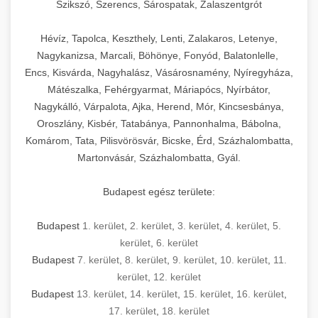
Szikszó, Szerencs, Sárospatak, Zalaszentgrót
Hévíz, Tapolca, Keszthely, Lenti, Zalakaros, Letenye,
Nagykanizsa, Marcali, Böhönye, Fonyód, Balatonlelle,
Encs, Kisvárda, Nagyhalász, Vásárosnamény, Nyíregyháza,
Mátészalka, Fehérgyarmat, Máriapócs, Nyírbátor,
Nagykálló, Várpalota, Ajka, Herend, Mór, Kincsesbánya,
Oroszlány, Kisbér, Tatabánya, Pannonhalma, Bábolna,
Komárom, Tata, Pilisvörösvár, Bicske, Érd, Százhalombatta,
Martonvásár, Százhalombatta, Gyál.
Budapest egész területe:
Budapest
1. kerület
,
2. kerület
,
3. kerület
,
4. kerület
,
5.
kerület
,
6. kerület
Budapest
7. kerület
,
8. kerület
,
9. kerület
,
10. kerület
,
11.
kerület
,
12. kerület
Budapest
13. kerület
,
14. kerület
,
15. kerület
,
16. kerület
,
17. kerület
,
18. kerület