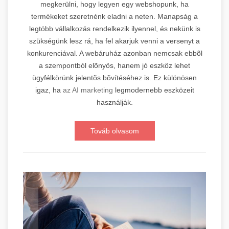
megkerülni, hogy legyen egy webshopunk, ha
termékeket szeretnénk eladni a neten. Manapság a
legtöbb vállalkozás rendelkezik ilyennel, és nekünk is
szükségünk lesz rá, ha fel akarjuk venni a versenyt a
konkurenciával. A webáruház azonban nemcsak ebbõl
a szempontból elõnyös, hanem jó eszköz lehet
ügyfélkörünk jelentõs bõvítéséhez is. Ez különösen
igaz, ha
az AI marketing
legmodernebb eszközeit
használják.
Továb olvasom