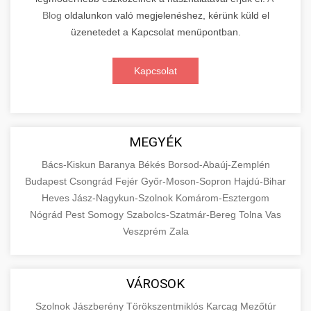
Blog
oldalunkon való megjelenéshez, kérünk küld el
üzenetedet a Kapcsolat menüpontban.
Kapcsolat
MEGYÉK
Bács-Kiskun
Baranya
Békés
Borsod-Abaúj-Zemplén
Budapest
Csongrád
Fejér
Győr-Moson-Sopron
Hajdú-Bihar
Heves
Jász-Nagykun-Szolnok
Komárom-Esztergom
Nógrád
Pest
Somogy
Szabolcs-Szatmár-Bereg
Tolna
Vas
Veszprém
Zala
VÁROSOK
Szolnok
Jászberény
Törökszentmiklós
Karcag
Mezőtúr