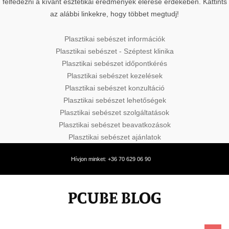
felfedezni a kívánt esztétikai eredmények elérése érdekében. Kattints
az alábbi linkekre, hogy többet megtudj!
Plasztikai sebészet információk
Plasztikai sebészet - Széptest klinika
Plasztikai sebészet időpontkérés
Plasztikai sebészet kezelések
Plasztikai sebészet konzultáció
Plasztikai sebészet lehetőségek
Plasztikai sebészet szolgáltatások
Plasztikai sebészet beavatkozások
Plasztikai sebészet ajánlatok
Hívjon minket: +36 70 629 06 90