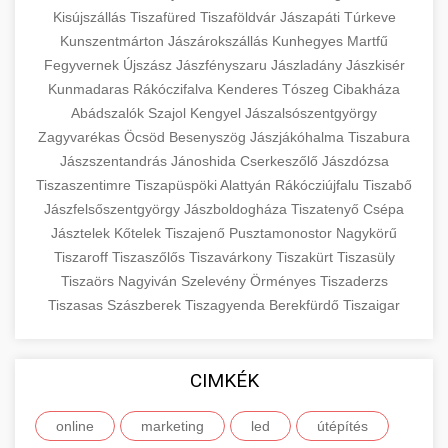
Kisújszállás
Tiszafüred
Tiszaföldvár
Jászapáti
Túrkeve
Kunszentmárton
Jászárokszállás
Kunhegyes
Martfű
Fegyvernek
Újszász
Jászfényszaru
Jászladány
Jászkisér
Kunmadaras
Rákóczifalva
Kenderes
Tószeg
Cibakháza
Abádszalók
Szajol
Kengyel
Jászalsószentgyörgy
Zagyvarékas
Öcsöd
Besenyszög
Jászjákóhalma
Tiszabura
Jászszentandrás
Jánoshida
Cserkeszőlő
Jászdózsa
Tiszaszentimre
Tiszapüspöki
Alattyán
Rákócziújfalu
Tiszabő
Jászfelsőszentgyörgy
Jászboldogháza
Tiszatenyő
Csépa
Jásztelek
Kőtelek
Tiszajenő
Pusztamonostor
Nagykörű
Tiszaroff
Tiszaszőlős
Tiszavárkony
Tiszakürt
Tiszasüly
Tiszaörs
Nagyiván
Szelevény
Örményes
Tiszaderzs
Tiszasas
Szászberek
Tiszagyenda
Berekfürdő
Tiszaigar
CIMKÉK
online
marketing
led
útépítés