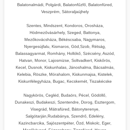
Balatonalmádi, Polgárdi, Balatonfűzfő, Balatonfüred,
Veszprém, Sátoraljaújhely
Szentes, Mindszent, Kondoros, Orosháza,
Hódmezővásárhely, Szeged, Battonya,
Mezőkovácsháza, Békéscsaba, Nagymaros,
Nyergesújfalu, Kismaros, Göd,Szob, Rétság,
Balassagyarmat, Romhány, Hollókő, Szécsény, Aszód,
Hatvan, Monor, Lajosmizse, Soltvadkert, Kiskőrös,
Kecel, Dusnok, Kiskunhalas, Jánoshalma, Bácsalmás,
Kelebia, Röszke, Mórahalom, Kiskunmajsa, Kistelek,
Kiskunfélegyháza, Bugac, Kecskemét, Tiszakécske
Nagykörös, Cegléd, Budaörs, Pécel, Gödöllő,
Dunakeszi, Budakeszi, Szentendre, Dorog, Esztergom,
Visegrád, Mátrafüred, Bátonyterenye,
Salgótarján,Rudabánya, Szendrő, Edelény,
Kazincbarcika, Sajószentpéter, Ózd, Miskolc, Eger,