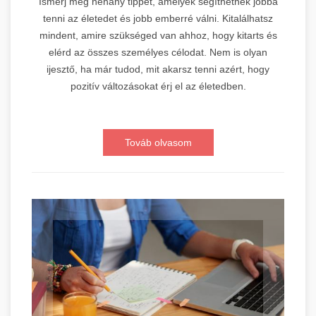
Ismerj meg néhány tippet, amelyek segíthetnek jobbá
tenni az életedet és jobb emberré válni. Kitalálhatsz
mindent, amire szükséged van ahhoz, hogy kitarts és
elérd az összes személyes célodat. Nem is olyan
ijesztő, ha már tudod, mit akarsz tenni azért, hogy
pozitív változásokat érj el az életedben.
Továb olvasom