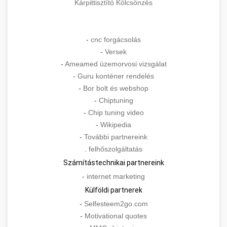
Kárpittisztító Kölcsönzés
-
cnc forgácsolás
-
Versek
-
Ameamed üzemorvosi vizsgálat
-
Guru konténer rendelés
-
Bor bolt és webshop
-
Chiptuning
-
Chip tuning video
-
Wikipedia
-
További partnereink
.
felhőszolgáltatás
Számítástechnikai partnereink
-
internet marketing
Külföldi partnerek
-
Selfesteem2go.com
-
Motivational quotes