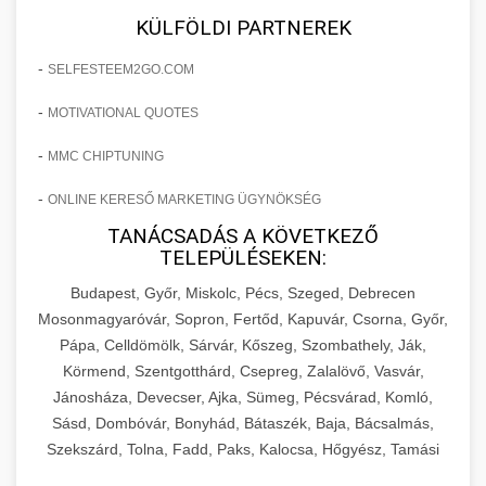
KÜLFÖLDI PARTNEREK
-
SELFESTEEM2GO.COM
-
MOTIVATIONAL QUOTES
-
MMC CHIPTUNING
-
ONLINE KERESŐ MARKETING ÜGYNÖKSÉG
TANÁCSADÁS A KÖVETKEZŐ
TELEPÜLÉSEKEN:
Budapest, Győr, Miskolc, Pécs, Szeged, Debrecen
Mosonmagyaróvár, Sopron, Fertőd, Kapuvár, Csorna, Győr,
Pápa, Celldömölk, Sárvár, Kőszeg, Szombathely, Ják,
Körmend, Szentgotthárd, Csepreg, Zalalövő, Vasvár,
Jánosháza, Devecser, Ajka, Sümeg, Pécsvárad, Komló,
Sásd, Dombóvár, Bonyhád, Bátaszék, Baja, Bácsalmás,
Szekszárd, Tolna, Fadd, Paks, Kalocsa, Hőgyész, Tamási