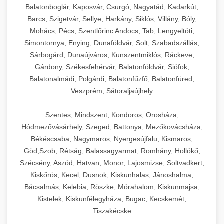
Balatonboglár, Kaposvár, Csurgó, Nagyatád, Kadarkút,
Barcs, Szigetvár, Sellye, Harkány, Siklós, Villány, Bóly,
Mohács, Pécs, Szentlőrinc Andocs, Tab, Lengyeltóti,
Simontornya, Enying, Dunaföldvár, Solt, Szabadszállás,
Sárbogárd, Dunaújváros, Kunszentmiklós, Ráckeve,
Gárdony, Székesfehérvár, Balatonföldvár, Siófok,
Balatonalmádi, Polgárdi, Balatonfűzfő, Balatonfüred,
Veszprém, Sátoraljaújhely
Szentes, Mindszent, Kondoros, Orosháza,
Hódmezővásárhely, Szeged, Battonya, Mezőkovácsháza,
Békéscsaba, Nagymaros, Nyergesújfalu, Kismaros,
Göd,Szob, Rétság, Balassagyarmat, Romhány, Hollókő,
Szécsény, Aszód, Hatvan, Monor, Lajosmizse, Soltvadkert,
Kiskőrös, Kecel, Dusnok, Kiskunhalas, Jánoshalma,
Bácsalmás, Kelebia, Röszke, Mórahalom, Kiskunmajsa,
Kistelek, Kiskunfélegyháza, Bugac, Kecskemét,
Tiszakécske