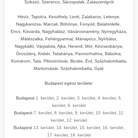
Szikszó, Szerencs, Sárospatak, Zalaszentgrót
Hévíz, Tapolca, Keszthely, Lenti, Zalakaros, Letenye,
Nagykanizsa, Marcali, Böhönye, Fonyód, Balatonlelle,
Encs, Kisvárda, Nagyhalász, Vásárosnamény, Nyíregyháza,
Mátészalka, Fehérgyarmat, Máriapócs, Nyírbátor,
Nagykálló, Várpalota, Ajka, Herend, Mór, Kincsesbánya,
Oroszlány, Kisbér, Tatabánya, Pannonhalma, Bábolna,
Komárom, Tata, Pilisvörösvár, Bicske, Érd, Százhalombatta,
Martonvásár, Százhalombatta, Gyál.
Budapest egész területe:
Budapest
1. kerület
,
2. kerület
,
3. kerület
,
4. kerület
,
5.
kerület
,
6. kerület
Budapest
7. kerület
,
8. kerület
,
9. kerület
,
10. kerület
,
11.
kerület
,
12. kerület
Budapest
13. kerület
,
14. kerület
,
15. kerület
,
16. kerület
,
17. kerület
,
18. kerület