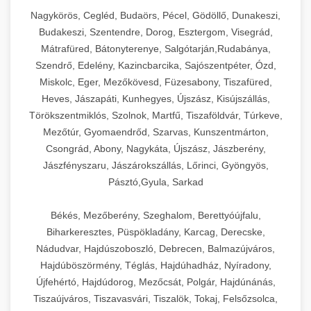
Nagykörös, Cegléd, Budaörs, Pécel, Gödöllő, Dunakeszi,
Budakeszi, Szentendre, Dorog, Esztergom, Visegrád,
Mátrafüred, Bátonyterenye, Salgótarján,Rudabánya,
Szendrő, Edelény, Kazincbarcika, Sajószentpéter, Ózd,
Miskolc, Eger, Mezőkövesd, Füzesabony, Tiszafüred,
Heves, Jászapáti, Kunhegyes, Újszász, Kisújszállás,
Törökszentmiklós, Szolnok, Martfű, Tiszaföldvár, Túrkeve,
Mezőtúr, Gyomaendrőd, Szarvas, Kunszentmárton,
Csongrád, Abony, Nagykáta, Újszász, Jászberény,
Jászfényszaru, Jászárokszállás, Lőrinci, Gyöngyös,
Pásztó,Gyula, Sarkad
Békés, Mezőberény, Szeghalom, Berettyóújfalu,
Biharkeresztes, Püspökladány, Karcag, Derecske,
Nádudvar, Hajdúszoboszló, Debrecen, Balmazújváros,
Hajdúböszörmény, Téglás, Hajdúhadház, Nyíradony,
Újfehértó, Hajdúdorog, Mezőcsát, Polgár, Hajdúnánás,
Tiszaújváros, Tiszavasvári, Tiszalök, Tokaj, Felsőzsolca,