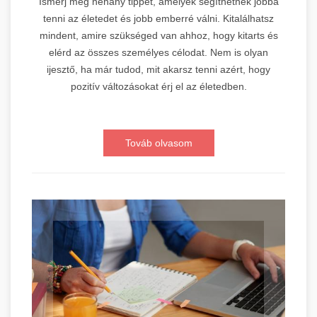
Ismerj meg néhány tippet, amelyek segíthetnek jobbá
tenni az életedet és jobb emberré válni. Kitalálhatsz
mindent, amire szükséged van ahhoz, hogy kitarts és
elérd az összes személyes célodat. Nem is olyan
ijesztő, ha már tudod, mit akarsz tenni azért, hogy
pozitív változásokat érj el az életedben.
Továb olvasom