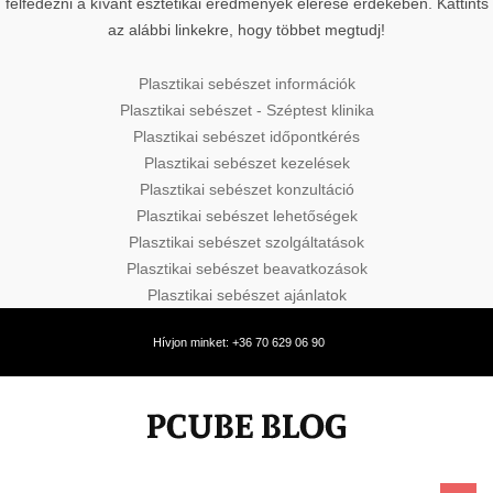
felfedezni a kívánt esztétikai eredmények elérése érdekében. Kattints
az alábbi linkekre, hogy többet megtudj!
Plasztikai sebészet információk
Plasztikai sebészet - Széptest klinika
Plasztikai sebészet időpontkérés
Plasztikai sebészet kezelések
Plasztikai sebészet konzultáció
Plasztikai sebészet lehetőségek
Plasztikai sebészet szolgáltatások
Plasztikai sebészet beavatkozások
Plasztikai sebészet ajánlatok
Hívjon minket: +36 70 629 06 90