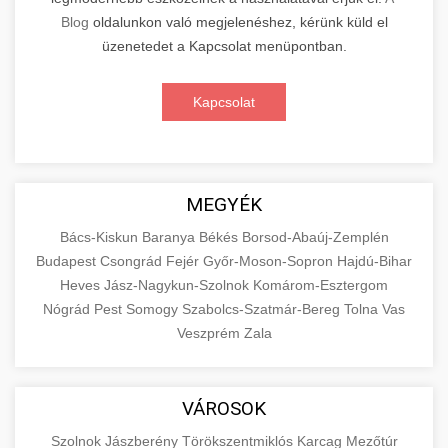
Blog
oldalunkon való megjelenéshez, kérünk küld el
üzenetedet a Kapcsolat menüpontban.
Kapcsolat
MEGYÉK
Bács-Kiskun
Baranya
Békés
Borsod-Abaúj-Zemplén
Budapest
Csongrád
Fejér
Győr-Moson-Sopron
Hajdú-Bihar
Heves
Jász-Nagykun-Szolnok
Komárom-Esztergom
Nógrád
Pest
Somogy
Szabolcs-Szatmár-Bereg
Tolna
Vas
Veszprém
Zala
VÁROSOK
Szolnok
Jászberény
Törökszentmiklós
Karcag
Mezőtúr