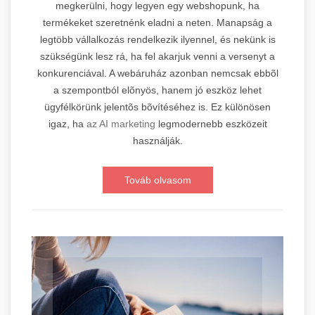
megkerülni, hogy legyen egy webshopunk, ha
termékeket szeretnénk eladni a neten. Manapság a
legtöbb vállalkozás rendelkezik ilyennel, és nekünk is
szükségünk lesz rá, ha fel akarjuk venni a versenyt a
konkurenciával. A webáruház azonban nemcsak ebbõl
a szempontból elõnyös, hanem jó eszköz lehet
ügyfélkörünk jelentõs bõvítéséhez is. Ez különösen
igaz, ha
az AI marketing
legmodernebb eszközeit
használják.
Továb olvasom