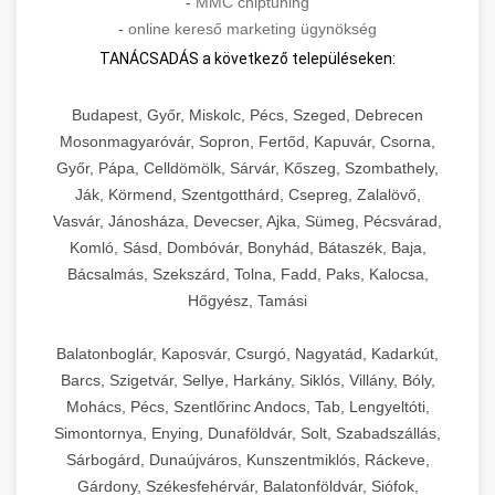
-
MMC chiptuning
-
online kereső marketing ügynökség
TANÁCSADÁS a következő településeken:
Budapest, Győr, Miskolc, Pécs, Szeged, Debrecen
Mosonmagyaróvár, Sopron, Fertőd, Kapuvár, Csorna,
Győr, Pápa, Celldömölk, Sárvár, Kőszeg, Szombathely,
Ják, Körmend, Szentgotthárd, Csepreg, Zalalövő,
Vasvár, Jánosháza, Devecser, Ajka, Sümeg, Pécsvárad,
Komló, Sásd, Dombóvár, Bonyhád, Bátaszék, Baja,
Bácsalmás, Szekszárd, Tolna, Fadd, Paks, Kalocsa,
Hőgyész, Tamási
Balatonboglár, Kaposvár, Csurgó, Nagyatád, Kadarkút,
Barcs, Szigetvár, Sellye, Harkány, Siklós, Villány, Bóly,
Mohács, Pécs, Szentlőrinc Andocs, Tab, Lengyeltóti,
Simontornya, Enying, Dunaföldvár, Solt, Szabadszállás,
Sárbogárd, Dunaújváros, Kunszentmiklós, Ráckeve,
Gárdony, Székesfehérvár, Balatonföldvár, Siófok,