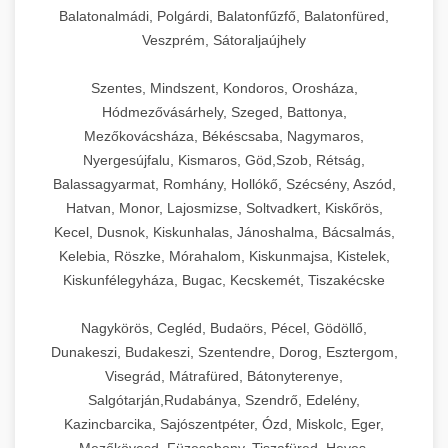
Balatonalmádi, Polgárdi, Balatonfűzfő, Balatonfüred,
Veszprém, Sátoraljaújhely
Szentes, Mindszent, Kondoros, Orosháza,
Hódmezővásárhely, Szeged, Battonya,
Mezőkovácsháza, Békéscsaba, Nagymaros,
Nyergesújfalu, Kismaros, Göd,Szob, Rétság,
Balassagyarmat, Romhány, Hollókő, Szécsény, Aszód,
Hatvan, Monor, Lajosmizse, Soltvadkert, Kiskőrös,
Kecel, Dusnok, Kiskunhalas, Jánoshalma, Bácsalmás,
Kelebia, Röszke, Mórahalom, Kiskunmajsa, Kistelek,
Kiskunfélegyháza, Bugac, Kecskemét, Tiszakécske
Nagykörös, Cegléd, Budaörs, Pécel, Gödöllő,
Dunakeszi, Budakeszi, Szentendre, Dorog, Esztergom,
Visegrád, Mátrafüred, Bátonyterenye,
Salgótarján,Rudabánya, Szendrő, Edelény,
Kazincbarcika, Sajószentpéter, Ózd, Miskolc, Eger,