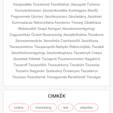
Kisújszállás
Tiszafüred
Tiszaföldvár
Jászapáti
Túrkeve
Kunszentmárton
Jászárokszállás
Kunhegyes
Martfű
Fegyvernek
Újszász
Jászfényszaru
Jászladány
Jászkisér
Kunmadaras
Rákóczifalva
Kenderes
Tószeg
Cibakháza
Abádszalók
Szajol
Kengyel
Jászalsószentgyörgy
Zagyvarékas
Öcsöd
Besenyszög
Jászjákóhalma
Tiszabura
Jászszentandrás
Jánoshida
Cserkeszőlő
Jászdózsa
Tiszaszentimre
Tiszapüspöki
Alattyán
Rákócziújfalu
Tiszabő
Jászfelsőszentgyörgy
Jászboldogháza
Tiszatenyő
Csépa
Jásztelek
Kőtelek
Tiszajenő
Pusztamonostor
Nagykörű
Tiszaroff
Tiszaszőlős
Tiszavárkony
Tiszakürt
Tiszasüly
Tiszaörs
Nagyiván
Szelevény
Örményes
Tiszaderzs
Tiszasas
Szászberek
Tiszagyenda
Berekfürdő
Tiszaigar
CIMKÉK
online
marketing
led
útépítés