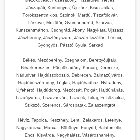
Mezőkövesd, Füzesabony, Tiszafüred, Heves,
Jászapáti, Kunhegyes, Újszász, Kisújszállás,
Törökszentmiklós, Szolnok, Martfű, Tiszaföldvár,
Túrkeve, Mezőtúr, Gyomaendrőd, Szarvas,
Kunszentmárton, Csongrád, Abony, Nagykáta, Újszász,
Jászberény, Jászfényszaru, Jászárokszállás, Lőrinci,
Gyöngyös, Pásztó,Gyula, Sarkad
Békés, Mezőberény, Szeghalom, Berettyóújfalu,
Biharkeresztes, Püspökladány, Karcag, Derecske,
Nádudvar, Hajdúszoboszló, Debrecen, Balmazújváros,
Hajdúböszörmény, Téglás, Hajdúhadház, Nyíradony,
Újfehértó, Hajdúdorog, Mezőcsát, Polgár, Hajdúnánás,
Tiszaújváros, Tiszavasvári, Tiszalök, Tokaj, Felsőzsolca,
Szikszó, Szerencs, Sárospatak, Zalaszentgrót
Hévíz, Tapolca, Keszthely, Lenti, Zalakaros, Letenye,
Nagykanizsa, Marcali, Böhönye, Fonyód, Balatonlelle,
Encs, Kisvárda, Nagyhalász, Vásárosnamény,