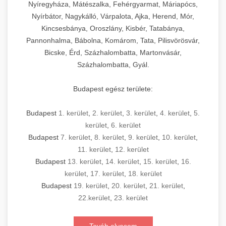
Nyíregyháza, Mátészalka, Fehérgyarmat, Máriapócs,
Nyírbátor, Nagykálló, Várpalota, Ajka, Herend, Mór,
Kincsesbánya, Oroszlány, Kisbér, Tatabánya,
Pannonhalma, Bábolna, Komárom, Tata, Pilisvörösvár,
Bicske, Érd, Százhalombatta, Martonvásár,
Százhalombatta, Gyál.
Budapest egész területe:
Budapest
1. kerület
,
2. kerület
,
3. kerület
,
4. kerület
,
5.
kerület
,
6. kerület
Budapest
7. kerület
,
8. kerület
,
9. kerület
,
10. kerület
,
11. kerület
,
12. kerület
Budapest
13. kerület
,
14. kerület
,
15. kerület
,
16.
kerület
,
17. kerület
,
18. kerület
Budapest
19. kerület
,
20. kerület
,
21. kerület
,
22.kerület
,
23. kerület