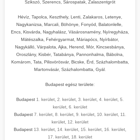
Szikszó, Szerencs, Sárospatak, Zalaszentgrót
Hévíz, Tapolca, Keszthely, Lenti, Zalakaros, Letenye,
Nagykanizsa, Marcali, Böhönye, Fonyód, Balatonlelle,
Encs, Kisvárda, Nagyhalász, Vásárosnamény, Nyíregyháza,
Mátészalka, Fehérgyarmat, Máriapócs, Nyírbátor,
Nagykálló, Várpalota, Ajka, Herend, Mór, Kincsesbánya,
Oroszlány, Kisbér, Tatabánya, Pannonhalma, Bábolna,
Komárom, Tata, Pilisvörösvár, Bicske, Érd, Százhalombatta,
Martonvásár, Százhalombatta, Gyál.
Budapest egész területe:
Budapest
1. kerület
,
2. kerület
,
3. kerület
,
4. kerület
,
5.
kerület
,
6. kerület
Budapest
7. kerület
,
8. kerület
,
9. kerület
,
10. kerület
,
11.
kerület
,
12. kerület
Budapest
13. kerület
,
14. kerület
,
15. kerület
,
16. kerület
,
17. kerület
,
18. kerület