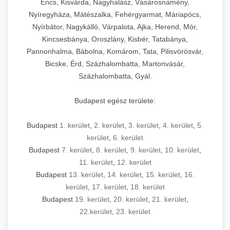
Encs, Kisvárda, Nagyhalász, Vásárosnamény,
Nyíregyháza, Mátészalka, Fehérgyarmat, Máriapócs,
Nyírbátor, Nagykálló, Várpalota, Ajka, Herend, Mór,
Kincsesbánya, Oroszlány, Kisbér, Tatabánya,
Pannonhalma, Bábolna, Komárom, Tata, Pilisvörösvár,
Bicske, Érd, Százhalombatta, Martonvásár,
Százhalombatta, Gyál.
Budapest egész területe:
Budapest
1. kerület
,
2. kerület
,
3. kerület
,
4. kerület
,
5.
kerület
,
6. kerület
Budapest
7. kerület
,
8. kerület
,
9. kerület
,
10. kerület
,
11. kerület
,
12. kerület
Budapest
13. kerület
,
14. kerület
,
15. kerület
,
16.
kerület
,
17. kerület
,
18. kerület
Budapest
19. kerület
,
20. kerület
,
21. kerület
,
22.kerület
,
23. kerület