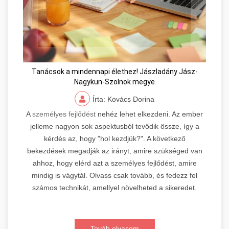
Tanácsok a mindennapi élethez! Jászladány Jász-
Nagykun-Szolnok megye
Írta: Kovács Dorina
A
személyes fejlődést
nehéz lehet elkezdeni. Az ember
jelleme nagyon sok aspektusból tevődik össze, így a
kérdés az, hogy "hol kezdjük?". A következő
bekezdések megadják az irányt, amire szükséged van
ahhoz, hogy elérd azt a személyes fejlődést, amire
mindig is vágytál. Olvass csak tovább, és fedezz fel
számos technikát, amellyel növelheted a sikeredet.
Továb olvasom