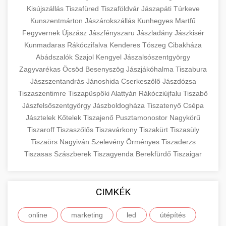
Kisújszállás
Tiszafüred
Tiszaföldvár
Jászapáti
Túrkeve
Kunszentmárton
Jászárokszállás
Kunhegyes
Martfű
Fegyvernek
Újszász
Jászfényszaru
Jászladány
Jászkisér
Kunmadaras
Rákóczifalva
Kenderes
Tószeg
Cibakháza
Abádszalók
Szajol
Kengyel
Jászalsószentgyörgy
Zagyvarékas
Öcsöd
Besenyszög
Jászjákóhalma
Tiszabura
Jászszentandrás
Jánoshida
Cserkeszőlő
Jászdózsa
Tiszaszentimre
Tiszapüspöki
Alattyán
Rákócziújfalu
Tiszabő
Jászfelsőszentgyörgy
Jászboldogháza
Tiszatenyő
Csépa
Jásztelek
Kőtelek
Tiszajenő
Pusztamonostor
Nagykörű
Tiszaroff
Tiszaszőlős
Tiszavárkony
Tiszakürt
Tiszasüly
Tiszaörs
Nagyiván
Szelevény
Örményes
Tiszaderzs
Tiszasas
Szászberek
Tiszagyenda
Berekfürdő
Tiszaigar
CIMKÉK
online
marketing
led
útépítés