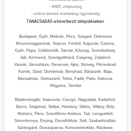
-
MMC chiptuning
-
online kereső marketing ügynökség
TANÁCSADÁS a következő településeken:
Budapest, Győr, Miskolc, Pécs, Szeged, Debrecen
Mosonmagyaróvár, Sopron, Fertőd, Kapuvár, Csorna,
Győr, Pápa, Celldömölk, Sárvár, Kőszeg, Szombathely,
Ják, Körmend, Szentgotthárd, Csepreg, Zalalövő,
Vasvár, Jánosháza, Devecser, Ajka, Sümeg, Pécsvárad,
Komló, Sásd, Dombóvár, Bonyhád, Bátaszék, Baja,
Bácsalmás, Szekszárd, Tolna, Fadd, Paks, Kalocsa,
Hőgyész, Tamási
Balatonboglár, Kaposvár, Csurgó, Nagyatád, Kadarkút,
Barcs, Szigetvár, Sellye, Harkány, Siklós, Villány, Bóly,
Mohács, Pécs, Szentlőrinc Andocs, Tab, Lengyeltóti,
Simontornya, Enying, Dunaföldvár, Solt, Szabadszállás,
Sárbogárd, Dunaújváros, Kunszentmiklós, Ráckeve,