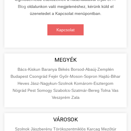
Blog
oldalunkon való megjelenéshez, kérünk küld el
üzenetedet a Kapcsolat menüpontban.
Kapcsolat
MEGYÉK
Bács-Kiskun
Baranya
Békés
Borsod-Abaúj-Zemplén
Budapest
Csongrád
Fejér
Győr-Moson-Sopron
Hajdú-Bihar
Heves
Jász-Nagykun-Szolnok
Komárom-Esztergom
Nógrád
Pest
Somogy
Szabolcs-Szatmár-Bereg
Tolna
Vas
Veszprém
Zala
VÁROSOK
Szolnok
Jászberény
Törökszentmiklós
Karcag
Mezőtúr