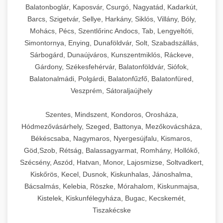
Balatonboglár, Kaposvár, Csurgó, Nagyatád, Kadarkút,
Barcs, Szigetvár, Sellye, Harkány, Siklós, Villány, Bóly,
Mohács, Pécs, Szentlőrinc Andocs, Tab, Lengyeltóti,
Simontornya, Enying, Dunaföldvár, Solt, Szabadszállás,
Sárbogárd, Dunaújváros, Kunszentmiklós, Ráckeve,
Gárdony, Székesfehérvár, Balatonföldvár, Siófok,
Balatonalmádi, Polgárdi, Balatonfűzfő, Balatonfüred,
Veszprém, Sátoraljaújhely
Szentes, Mindszent, Kondoros, Orosháza,
Hódmezővásárhely, Szeged, Battonya, Mezőkovácsháza,
Békéscsaba, Nagymaros, Nyergesújfalu, Kismaros,
Göd,Szob, Rétság, Balassagyarmat, Romhány, Hollókő,
Szécsény, Aszód, Hatvan, Monor, Lajosmizse, Soltvadkert,
Kiskőrös, Kecel, Dusnok, Kiskunhalas, Jánoshalma,
Bácsalmás, Kelebia, Röszke, Mórahalom, Kiskunmajsa,
Kistelek, Kiskunfélegyháza, Bugac, Kecskemét,
Tiszakécske