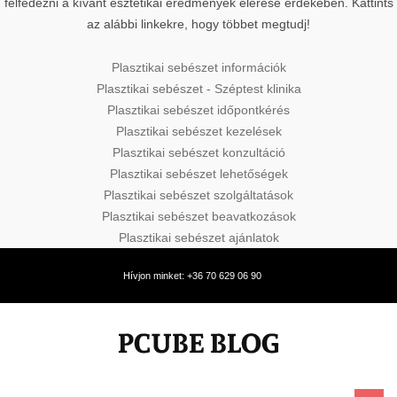
felfedezni a kívánt esztétikai eredmények elérése érdekében. Kattints
az alábbi linkekre, hogy többet megtudj!
Plasztikai sebészet információk
Plasztikai sebészet - Széptest klinika
Plasztikai sebészet időpontkérés
Plasztikai sebészet kezelések
Plasztikai sebészet konzultáció
Plasztikai sebészet lehetőségek
Plasztikai sebészet szolgáltatások
Plasztikai sebészet beavatkozások
Plasztikai sebészet ajánlatok
Hívjon minket: +36 70 629 06 90