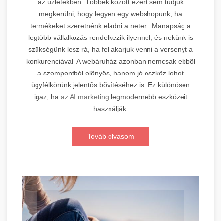
az üzletekben. Többek között ezért sem tudjuk
megkerülni, hogy legyen egy webshopunk, ha
termékeket szeretnénk eladni a neten. Manapság a
legtöbb vállalkozás rendelkezik ilyennel, és nekünk is
szükségünk lesz rá, ha fel akarjuk venni a versenyt a
konkurenciával. A webáruház azonban nemcsak ebbõl
a szempontból elõnyös, hanem jó eszköz lehet
ügyfélkörünk jelentõs bõvítéséhez is. Ez különösen
igaz, ha
az AI marketing
legmodernebb eszközeit
használják.
Továb olvasom