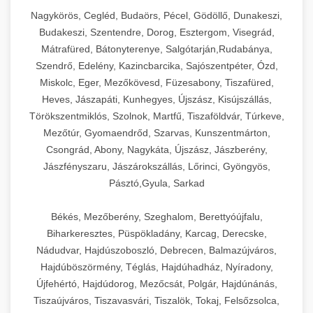
Nagykörös, Cegléd, Budaörs, Pécel, Gödöllő, Dunakeszi,
Budakeszi, Szentendre, Dorog, Esztergom, Visegrád,
Mátrafüred, Bátonyterenye, Salgótarján,Rudabánya,
Szendrő, Edelény, Kazincbarcika, Sajószentpéter, Ózd,
Miskolc, Eger, Mezőkövesd, Füzesabony, Tiszafüred,
Heves, Jászapáti, Kunhegyes, Újszász, Kisújszállás,
Törökszentmiklós, Szolnok, Martfű, Tiszaföldvár, Túrkeve,
Mezőtúr, Gyomaendrőd, Szarvas, Kunszentmárton,
Csongrád, Abony, Nagykáta, Újszász, Jászberény,
Jászfényszaru, Jászárokszállás, Lőrinci, Gyöngyös,
Pásztó,Gyula, Sarkad
Békés, Mezőberény, Szeghalom, Berettyóújfalu,
Biharkeresztes, Püspökladány, Karcag, Derecske,
Nádudvar, Hajdúszoboszló, Debrecen, Balmazújváros,
Hajdúböszörmény, Téglás, Hajdúhadház, Nyíradony,
Újfehértó, Hajdúdorog, Mezőcsát, Polgár, Hajdúnánás,
Tiszaújváros, Tiszavasvári, Tiszalök, Tokaj, Felsőzsolca,