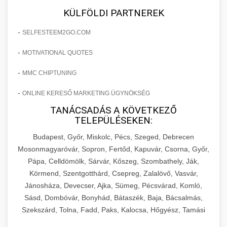
KÜLFÖLDI PARTNEREK
-
SELFESTEEM2GO.COM
-
MOTIVATIONAL QUOTES
-
MMC CHIPTUNING
-
ONLINE KERESŐ MARKETING ÜGYNÖKSÉG
TANÁCSADÁS A KÖVETKEZŐ
TELEPÜLÉSEKEN:
Budapest, Győr, Miskolc, Pécs, Szeged, Debrecen
Mosonmagyaróvár, Sopron, Fertőd, Kapuvár, Csorna, Győr,
Pápa, Celldömölk, Sárvár, Kőszeg, Szombathely, Ják,
Körmend, Szentgotthárd, Csepreg, Zalalövő, Vasvár,
Jánosháza, Devecser, Ajka, Sümeg, Pécsvárad, Komló,
Sásd, Dombóvár, Bonyhád, Bátaszék, Baja, Bácsalmás,
Szekszárd, Tolna, Fadd, Paks, Kalocsa, Hőgyész, Tamási