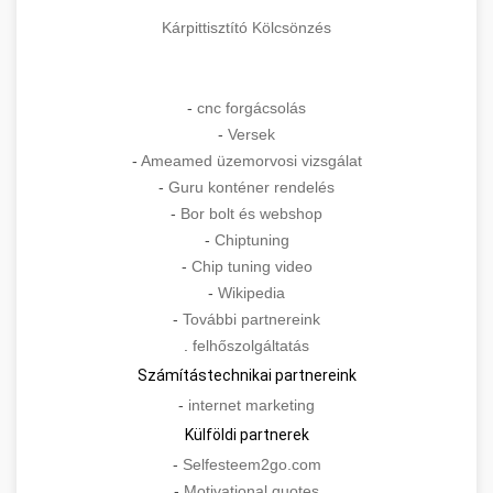
Kárpittisztító Kölcsönzés
-
cnc forgácsolás
-
Versek
-
Ameamed üzemorvosi vizsgálat
-
Guru konténer rendelés
-
Bor bolt és webshop
-
Chiptuning
-
Chip tuning video
-
Wikipedia
-
További partnereink
.
felhőszolgáltatás
Számítástechnikai partnereink
-
internet marketing
Külföldi partnerek
-
Selfesteem2go.com
-
Motivational quotes