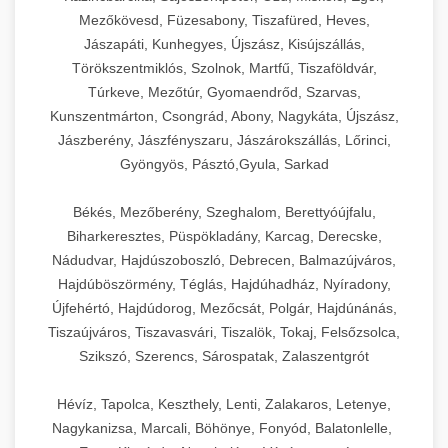
Mezőkövesd, Füzesabony, Tiszafüred, Heves,
Jászapáti, Kunhegyes, Újszász, Kisújszállás,
Törökszentmiklós, Szolnok, Martfű, Tiszaföldvár,
Túrkeve, Mezőtúr, Gyomaendrőd, Szarvas,
Kunszentmárton, Csongrád, Abony, Nagykáta, Újszász,
Jászberény, Jászfényszaru, Jászárokszállás, Lőrinci,
Gyöngyös, Pásztó,Gyula, Sarkad
Békés, Mezőberény, Szeghalom, Berettyóújfalu,
Biharkeresztes, Püspökladány, Karcag, Derecske,
Nádudvar, Hajdúszoboszló, Debrecen, Balmazújváros,
Hajdúböszörmény, Téglás, Hajdúhadház, Nyíradony,
Újfehértó, Hajdúdorog, Mezőcsát, Polgár, Hajdúnánás,
Tiszaújváros, Tiszavasvári, Tiszalök, Tokaj, Felsőzsolca,
Szikszó, Szerencs, Sárospatak, Zalaszentgrót
Hévíz, Tapolca, Keszthely, Lenti, Zalakaros, Letenye,
Nagykanizsa, Marcali, Böhönye, Fonyód, Balatonlelle,