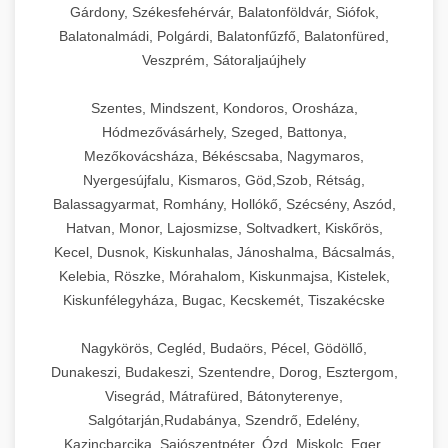
Gárdony, Székesfehérvár, Balatonföldvár, Siófok,
Balatonalmádi, Polgárdi, Balatonfűzfő, Balatonfüred,
Veszprém, Sátoraljaújhely
Szentes, Mindszent, Kondoros, Orosháza,
Hódmezővásárhely, Szeged, Battonya,
Mezőkovácsháza, Békéscsaba, Nagymaros,
Nyergesújfalu, Kismaros, Göd,Szob, Rétság,
Balassagyarmat, Romhány, Hollókő, Szécsény, Aszód,
Hatvan, Monor, Lajosmizse, Soltvadkert, Kiskőrös,
Kecel, Dusnok, Kiskunhalas, Jánoshalma, Bácsalmás,
Kelebia, Röszke, Mórahalom, Kiskunmajsa, Kistelek,
Kiskunfélegyháza, Bugac, Kecskemét, Tiszakécske
Nagykörös, Cegléd, Budaörs, Pécel, Gödöllő,
Dunakeszi, Budakeszi, Szentendre, Dorog, Esztergom,
Visegrád, Mátrafüred, Bátonyterenye,
Salgótarján,Rudabánya, Szendrő, Edelény,
Kazincbarcika, Sajószentpéter, Ózd, Miskolc, Eger,