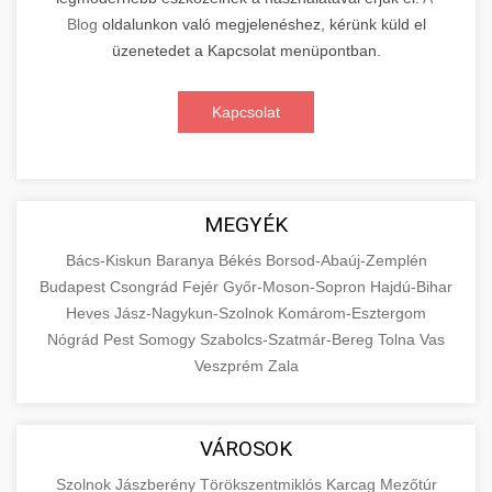
Blog
oldalunkon való megjelenéshez, kérünk küld el
üzenetedet a Kapcsolat menüpontban.
Kapcsolat
MEGYÉK
Bács-Kiskun
Baranya
Békés
Borsod-Abaúj-Zemplén
Budapest
Csongrád
Fejér
Győr-Moson-Sopron
Hajdú-Bihar
Heves
Jász-Nagykun-Szolnok
Komárom-Esztergom
Nógrád
Pest
Somogy
Szabolcs-Szatmár-Bereg
Tolna
Vas
Veszprém
Zala
VÁROSOK
Szolnok
Jászberény
Törökszentmiklós
Karcag
Mezőtúr