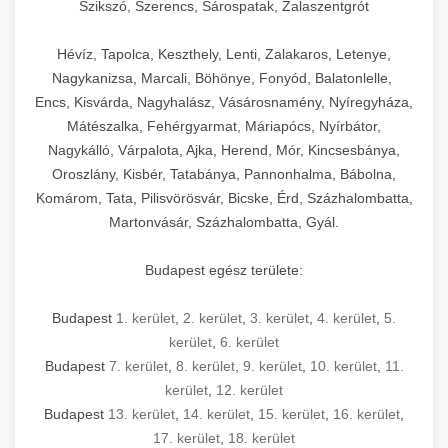
Szikszó, Szerencs, Sárospatak, Zalaszentgrót
Hévíz, Tapolca, Keszthely, Lenti, Zalakaros, Letenye,
Nagykanizsa, Marcali, Böhönye, Fonyód, Balatonlelle,
Encs, Kisvárda, Nagyhalász, Vásárosnamény, Nyíregyháza,
Mátészalka, Fehérgyarmat, Máriapócs, Nyírbátor,
Nagykálló, Várpalota, Ajka, Herend, Mór, Kincsesbánya,
Oroszlány, Kisbér, Tatabánya, Pannonhalma, Bábolna,
Komárom, Tata, Pilisvörösvár, Bicske, Érd, Százhalombatta,
Martonvásár, Százhalombatta, Gyál.
Budapest egész területe:
Budapest
1. kerület
,
2. kerület
,
3. kerület
,
4. kerület
,
5.
kerület
,
6. kerület
Budapest
7. kerület
,
8. kerület
,
9. kerület
,
10. kerület
,
11.
kerület
,
12. kerület
Budapest
13. kerület
,
14. kerület
,
15. kerület
,
16. kerület
,
17. kerület
,
18. kerület