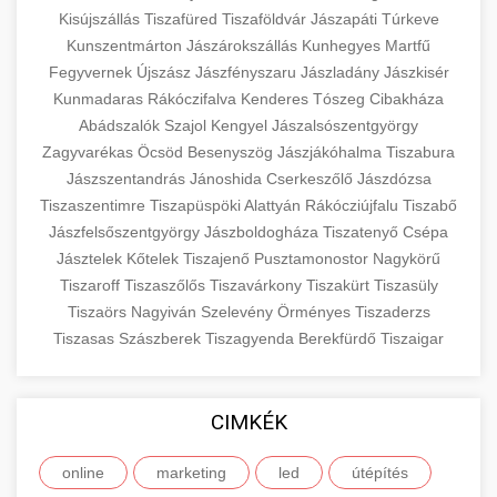
Kisújszállás
Tiszafüred
Tiszaföldvár
Jászapáti
Túrkeve
Kunszentmárton
Jászárokszállás
Kunhegyes
Martfű
Fegyvernek
Újszász
Jászfényszaru
Jászladány
Jászkisér
Kunmadaras
Rákóczifalva
Kenderes
Tószeg
Cibakháza
Abádszalók
Szajol
Kengyel
Jászalsószentgyörgy
Zagyvarékas
Öcsöd
Besenyszög
Jászjákóhalma
Tiszabura
Jászszentandrás
Jánoshida
Cserkeszőlő
Jászdózsa
Tiszaszentimre
Tiszapüspöki
Alattyán
Rákócziújfalu
Tiszabő
Jászfelsőszentgyörgy
Jászboldogháza
Tiszatenyő
Csépa
Jásztelek
Kőtelek
Tiszajenő
Pusztamonostor
Nagykörű
Tiszaroff
Tiszaszőlős
Tiszavárkony
Tiszakürt
Tiszasüly
Tiszaörs
Nagyiván
Szelevény
Örményes
Tiszaderzs
Tiszasas
Szászberek
Tiszagyenda
Berekfürdő
Tiszaigar
CIMKÉK
online
marketing
led
útépítés