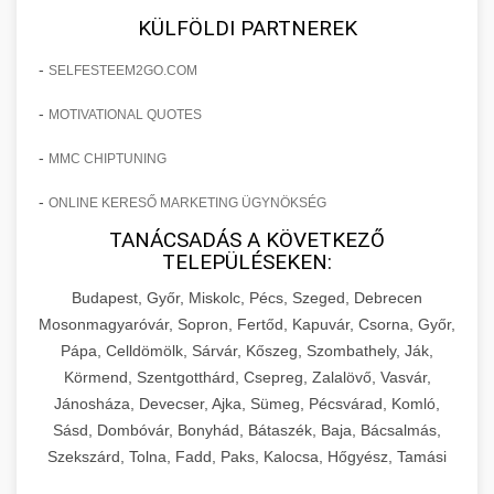
KÜLFÖLDI PARTNEREK
-
SELFESTEEM2GO.COM
-
MOTIVATIONAL QUOTES
-
MMC CHIPTUNING
-
ONLINE KERESŐ MARKETING ÜGYNÖKSÉG
TANÁCSADÁS A KÖVETKEZŐ
TELEPÜLÉSEKEN:
Budapest, Győr, Miskolc, Pécs, Szeged, Debrecen
Mosonmagyaróvár, Sopron, Fertőd, Kapuvár, Csorna, Győr,
Pápa, Celldömölk, Sárvár, Kőszeg, Szombathely, Ják,
Körmend, Szentgotthárd, Csepreg, Zalalövő, Vasvár,
Jánosháza, Devecser, Ajka, Sümeg, Pécsvárad, Komló,
Sásd, Dombóvár, Bonyhád, Bátaszék, Baja, Bácsalmás,
Szekszárd, Tolna, Fadd, Paks, Kalocsa, Hőgyész, Tamási