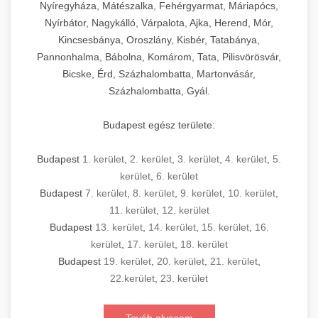
Nyíregyháza, Mátészalka, Fehérgyarmat, Máriapócs,
Nyírbátor, Nagykálló, Várpalota, Ajka, Herend, Mór,
Kincsesbánya, Oroszlány, Kisbér, Tatabánya,
Pannonhalma, Bábolna, Komárom, Tata, Pilisvörösvár,
Bicske, Érd, Százhalombatta, Martonvásár,
Százhalombatta, Gyál.
Budapest egész területe:
Budapest
1. kerület
,
2. kerület
,
3. kerület
,
4. kerület
,
5.
kerület
,
6. kerület
Budapest
7. kerület
,
8. kerület
,
9. kerület
,
10. kerület
,
11. kerület
,
12. kerület
Budapest
13. kerület
,
14. kerület
,
15. kerület
,
16.
kerület
,
17. kerület
,
18. kerület
Budapest
19. kerület
,
20. kerület
,
21. kerület
,
22.kerület
,
23. kerület