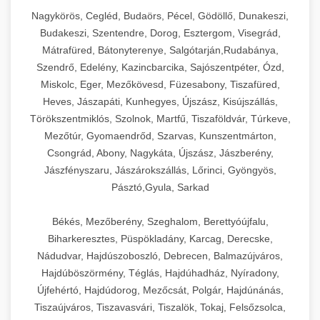
Nagykörös, Cegléd, Budaörs, Pécel, Gödöllő, Dunakeszi,
Budakeszi, Szentendre, Dorog, Esztergom, Visegrád,
Mátrafüred, Bátonyterenye, Salgótarján,Rudabánya,
Szendrő, Edelény, Kazincbarcika, Sajószentpéter, Ózd,
Miskolc, Eger, Mezőkövesd, Füzesabony, Tiszafüred,
Heves, Jászapáti, Kunhegyes, Újszász, Kisújszállás,
Törökszentmiklós, Szolnok, Martfű, Tiszaföldvár, Túrkeve,
Mezőtúr, Gyomaendrőd, Szarvas, Kunszentmárton,
Csongrád, Abony, Nagykáta, Újszász, Jászberény,
Jászfényszaru, Jászárokszállás, Lőrinci, Gyöngyös,
Pásztó,Gyula, Sarkad
Békés, Mezőberény, Szeghalom, Berettyóújfalu,
Biharkeresztes, Püspökladány, Karcag, Derecske,
Nádudvar, Hajdúszoboszló, Debrecen, Balmazújváros,
Hajdúböszörmény, Téglás, Hajdúhadház, Nyíradony,
Újfehértó, Hajdúdorog, Mezőcsát, Polgár, Hajdúnánás,
Tiszaújváros, Tiszavasvári, Tiszalök, Tokaj, Felsőzsolca,