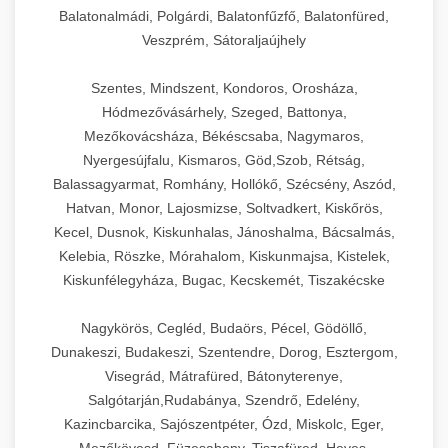
Balatonalmádi, Polgárdi, Balatonfűzfő, Balatonfüred,
Veszprém, Sátoraljaújhely
Szentes, Mindszent, Kondoros, Orosháza,
Hódmezővásárhely, Szeged, Battonya,
Mezőkovácsháza, Békéscsaba, Nagymaros,
Nyergesújfalu, Kismaros, Göd,Szob, Rétság,
Balassagyarmat, Romhány, Hollókő, Szécsény, Aszód,
Hatvan, Monor, Lajosmizse, Soltvadkert, Kiskőrös,
Kecel, Dusnok, Kiskunhalas, Jánoshalma, Bácsalmás,
Kelebia, Röszke, Mórahalom, Kiskunmajsa, Kistelek,
Kiskunfélegyháza, Bugac, Kecskemét, Tiszakécske
Nagykörös, Cegléd, Budaörs, Pécel, Gödöllő,
Dunakeszi, Budakeszi, Szentendre, Dorog, Esztergom,
Visegrád, Mátrafüred, Bátonyterenye,
Salgótarján,Rudabánya, Szendrő, Edelény,
Kazincbarcika, Sajószentpéter, Ózd, Miskolc, Eger,