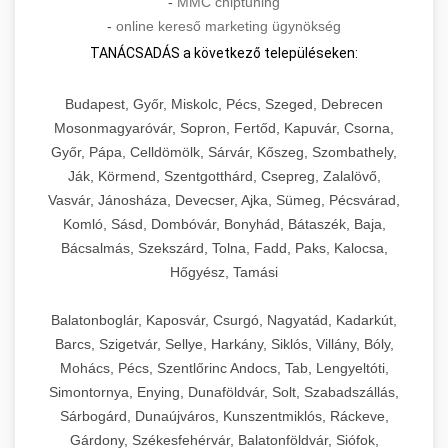
-
MMC chiptuning
-
online kereső marketing ügynökség
TANÁCSADÁS a következő településeken:
Budapest, Győr, Miskolc, Pécs, Szeged, Debrecen
Mosonmagyaróvár, Sopron, Fertőd, Kapuvár, Csorna,
Győr, Pápa, Celldömölk, Sárvár, Kőszeg, Szombathely,
Ják, Körmend, Szentgotthárd, Csepreg, Zalalövő,
Vasvár, Jánosháza, Devecser, Ajka, Sümeg, Pécsvárad,
Komló, Sásd, Dombóvár, Bonyhád, Bátaszék, Baja,
Bácsalmás, Szekszárd, Tolna, Fadd, Paks, Kalocsa,
Hőgyész, Tamási
Balatonboglár, Kaposvár, Csurgó, Nagyatád, Kadarkút,
Barcs, Szigetvár, Sellye, Harkány, Siklós, Villány, Bóly,
Mohács, Pécs, Szentlőrinc Andocs, Tab, Lengyeltóti,
Simontornya, Enying, Dunaföldvár, Solt, Szabadszállás,
Sárbogárd, Dunaújváros, Kunszentmiklós, Ráckeve,
Gárdony, Székesfehérvár, Balatonföldvár, Siófok,