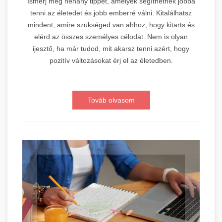
Ismerj meg néhány tippet, amelyek segíthetnek jobbá
tenni az életedet és jobb emberré válni. Kitalálhatsz
mindent, amire szükséged van ahhoz, hogy kitarts és
elérd az összes személyes célodat. Nem is olyan
ijesztő, ha már tudod, mit akarsz tenni azért, hogy
pozitív változásokat érj el az életedben.
Továb olvasom