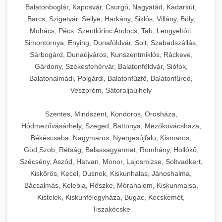
Balatonboglár, Kaposvár, Csurgó, Nagyatád, Kadarkút,
Barcs, Szigetvár, Sellye, Harkány, Siklós, Villány, Bóly,
Mohács, Pécs, Szentlőrinc Andocs, Tab, Lengyeltóti,
Simontornya, Enying, Dunaföldvár, Solt, Szabadszállás,
Sárbogárd, Dunaújváros, Kunszentmiklós, Ráckeve,
Gárdony, Székesfehérvár, Balatonföldvár, Siófok,
Balatonalmádi, Polgárdi, Balatonfűzfő, Balatonfüred,
Veszprém, Sátoraljaújhely
Szentes, Mindszent, Kondoros, Orosháza,
Hódmezővásárhely, Szeged, Battonya, Mezőkovácsháza,
Békéscsaba, Nagymaros, Nyergesújfalu, Kismaros,
Göd,Szob, Rétság, Balassagyarmat, Romhány, Hollókő,
Szécsény, Aszód, Hatvan, Monor, Lajosmizse, Soltvadkert,
Kiskőrös, Kecel, Dusnok, Kiskunhalas, Jánoshalma,
Bácsalmás, Kelebia, Röszke, Mórahalom, Kiskunmajsa,
Kistelek, Kiskunfélegyháza, Bugac, Kecskemét,
Tiszakécske