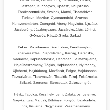
Mezőkövesd, Füzesabony, Tiszafüred, Heves,
Jászapáti, Kunhegyes, Újszász, Kisújszállás,
Törökszentmiklós, Szolnok, Martfű, Tiszaföldvár,
Túrkeve, Mezőtúr, Gyomaendrőd, Szarvas,
Kunszentmárton, Csongrád, Abony, Nagykáta, Újszász,
Jászberény, Jászfényszaru, Jászárokszállás, Lőrinci,
Gyöngyös, Pásztó,Gyula, Sarkad
Békés, Mezőberény, Szeghalom, Berettyóújfalu,
Biharkeresztes, Püspökladány, Karcag, Derecske,
Nádudvar, Hajdúszoboszló, Debrecen, Balmazújváros,
Hajdúböszörmény, Téglás, Hajdúhadház, Nyíradony,
Újfehértó, Hajdúdorog, Mezőcsát, Polgár, Hajdúnánás,
Tiszaújváros, Tiszavasvári, Tiszalök, Tokaj, Felsőzsolca,
Szikszó, Szerencs, Sárospatak, Zalaszentgrót
Hévíz, Tapolca, Keszthely, Lenti, Zalakaros, Letenye,
Nagykanizsa, Marcali, Böhönye, Fonyód, Balatonlelle,
Encs, Kisvárda, Nagyhalász, Vásárosnamény,