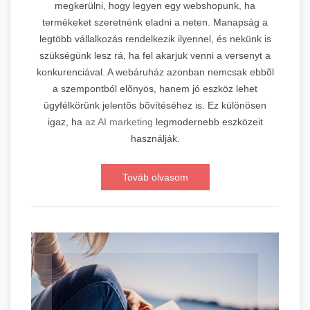
megkerülni, hogy legyen egy webshopunk, ha
termékeket szeretnénk eladni a neten. Manapság a
legtöbb vállalkozás rendelkezik ilyennel, és nekünk is
szükségünk lesz rá, ha fel akarjuk venni a versenyt a
konkurenciával. A webáruház azonban nemcsak ebbõl
a szempontból elõnyös, hanem jó eszköz lehet
ügyfélkörünk jelentõs bõvítéséhez is. Ez különösen
igaz, ha
az AI marketing
legmodernebb eszközeit
használják.
Továb olvasom