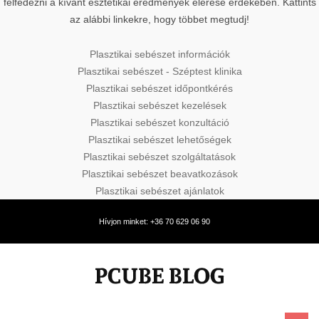
felfedezni a kívánt esztétikai eredmények elérése érdekében. Kattints
az alábbi linkekre, hogy többet megtudj!
Plasztikai sebészet információk
Plasztikai sebészet - Széptest klinika
Plasztikai sebészet időpontkérés
Plasztikai sebészet kezelések
Plasztikai sebészet konzultáció
Plasztikai sebészet lehetőségek
Plasztikai sebészet szolgáltatások
Plasztikai sebészet beavatkozások
Plasztikai sebészet ajánlatok
Hívjon minket: +36 70 629 06 90