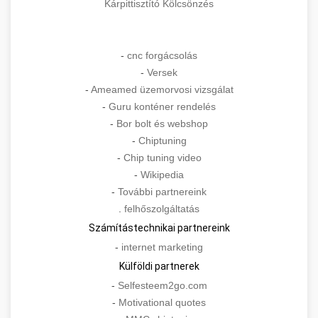
Kárpittisztító Kölcsönzés
-
cnc forgácsolás
-
Versek
-
Ameamed üzemorvosi vizsgálat
-
Guru konténer rendelés
-
Bor bolt és webshop
-
Chiptuning
-
Chip tuning video
-
Wikipedia
-
További partnereink
.
felhőszolgáltatás
Számítástechnikai partnereink
-
internet marketing
Külföldi partnerek
-
Selfesteem2go.com
-
Motivational quotes