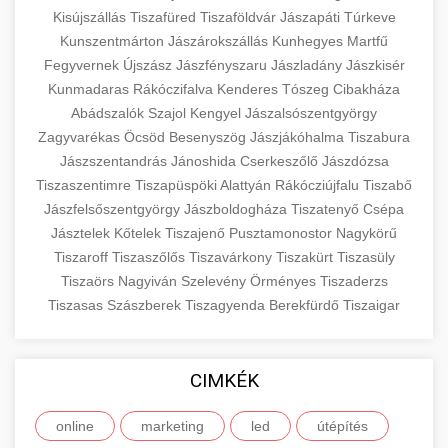
Kisújszállás
Tiszafüred
Tiszaföldvár
Jászapáti
Túrkeve
Kunszentmárton
Jászárokszállás
Kunhegyes
Martfű
Fegyvernek
Újszász
Jászfényszaru
Jászladány
Jászkisér
Kunmadaras
Rákóczifalva
Kenderes
Tószeg
Cibakháza
Abádszalók
Szajol
Kengyel
Jászalsószentgyörgy
Zagyvarékas
Öcsöd
Besenyszög
Jászjákóhalma
Tiszabura
Jászszentandrás
Jánoshida
Cserkeszőlő
Jászdózsa
Tiszaszentimre
Tiszapüspöki
Alattyán
Rákócziújfalu
Tiszabő
Jászfelsőszentgyörgy
Jászboldogháza
Tiszatenyő
Csépa
Jásztelek
Kőtelek
Tiszajenő
Pusztamonostor
Nagykörű
Tiszaroff
Tiszaszőlős
Tiszavárkony
Tiszakürt
Tiszasüly
Tiszaörs
Nagyiván
Szelevény
Örményes
Tiszaderzs
Tiszasas
Szászberek
Tiszagyenda
Berekfürdő
Tiszaigar
CIMKÉK
online
marketing
led
útépítés