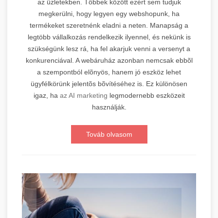
az üzletekben. Többek között ezért sem tudjuk
megkerülni, hogy legyen egy webshopunk, ha
termékeket szeretnénk eladni a neten. Manapság a
legtöbb vállalkozás rendelkezik ilyennel, és nekünk is
szükségünk lesz rá, ha fel akarjuk venni a versenyt a
konkurenciával. A webáruház azonban nemcsak ebbõl
a szempontból elõnyös, hanem jó eszköz lehet
ügyfélkörünk jelentõs bõvítéséhez is. Ez különösen
igaz, ha
az AI marketing
legmodernebb eszközeit
használják.
Továb olvasom