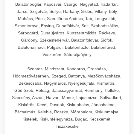
Balatonboglár, Kaposvár, Csurgó, Nagyatád, Kadarkút,
Barcs, Szigetvár, Sellye, Harkány, Siklós, Villány, Bóly,
Mohács, Pécs, Szentlőrinc Andocs, Tab, Lengyeltóti,
Simontornya, Enying, Dunaföldvár, Solt, Szabadszállás,
Sárbogárd, Dunaújváros, Kunszentmiklós, Ráckeve,
Gárdony, Székesfehérvár, Balatonföldvár, Siófok,
Balatonalmádi, Polgárdi, Balatonfűzfő, Balatonfüred,
Veszprém, Sátoraljaújhely
Szentes, Mindszent, Kondoros, Orosháza,
Hódmezővásárhely, Szeged, Battonya, Mezőkovácsháza,
Békéscsaba, Nagymaros, Nyergesújfalu, Kismaros,
Göd,Szob, Rétság, Balassagyarmat, Romhány, Hollókő,
Szécsény, Aszód, Hatvan, Monor, Lajosmizse, Soltvadkert,
Kiskőrös, Kecel, Dusnok, Kiskunhalas, Jánoshalma,
Bácsalmás, Kelebia, Röszke, Mórahalom, Kiskunmajsa,
Kistelek, Kiskunfélegyháza, Bugac, Kecskemét,
Tiszakécske