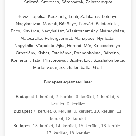
Szikszó, Szerencs, Sárospatak, Zalaszentgrót
Hévíz, Tapolca, Keszthely, Lenti, Zalakaros, Letenye,
Nagykanizsa, Marcali, Böhönye, Fonyód, Balatonlelle,
Encs, Kisvárda, Nagyhalász, Vásárosnamény, Nyíregyháza,
Mátészalka, Fehérgyarmat, Máriapócs, Nyírbátor,
Nagykálló, Várpalota, Ajka, Herend, Mór, Kincsesbánya,
Oroszlány, Kisbér, Tatabánya, Pannonhalma, Bábolna,
Komárom, Tata, Pilisvörösvár, Bicske, Érd, Százhalombatta,
Martonvásár, Százhalombatta, Gyál.
Budapest egész területe:
Budapest
1. kerület
,
2. kerület
,
3. kerület
,
4. kerület
,
5.
kerület
,
6. kerület
Budapest
7. kerület
,
8. kerület
,
9. kerület
,
10. kerület
,
11.
kerület
,
12. kerület
Budapest
13. kerület
,
14. kerület
,
15. kerület
,
16. kerület
,
17. kerület
,
18. kerület