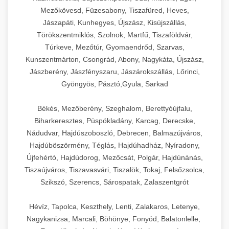
Mezőkövesd, Füzesabony, Tiszafüred, Heves,
Jászapáti, Kunhegyes, Újszász, Kisújszállás,
Törökszentmiklós, Szolnok, Martfű, Tiszaföldvár,
Túrkeve, Mezőtúr, Gyomaendrőd, Szarvas,
Kunszentmárton, Csongrád, Abony, Nagykáta, Újszász,
Jászberény, Jászfényszaru, Jászárokszállás, Lőrinci,
Gyöngyös, Pásztó,Gyula, Sarkad
Békés, Mezőberény, Szeghalom, Berettyóújfalu,
Biharkeresztes, Püspökladány, Karcag, Derecske,
Nádudvar, Hajdúszoboszló, Debrecen, Balmazújváros,
Hajdúböszörmény, Téglás, Hajdúhadház, Nyíradony,
Újfehértó, Hajdúdorog, Mezőcsát, Polgár, Hajdúnánás,
Tiszaújváros, Tiszavasvári, Tiszalök, Tokaj, Felsőzsolca,
Szikszó, Szerencs, Sárospatak, Zalaszentgrót
Hévíz, Tapolca, Keszthely, Lenti, Zalakaros, Letenye,
Nagykanizsa, Marcali, Böhönye, Fonyód, Balatonlelle,