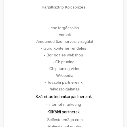
Kárpittisztító Kölcsönzés
-
cnc forgácsolás
-
Versek
-
Ameamed üzemorvosi vizsgálat
-
Guru konténer rendelés
-
Bor bolt és webshop
-
Chiptuning
-
Chip tuning video
-
Wikipedia
-
További partnereink
.
felhőszolgáltatás
Számítástechnikai partnereink
-
internet marketing
Külföldi partnerek
-
Selfesteem2go.com
-
Motivational quotes