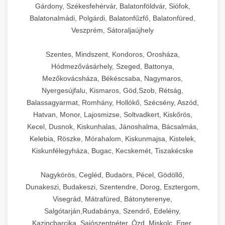
Gárdony, Székesfehérvár, Balatonföldvár, Siófok,
Balatonalmádi, Polgárdi, Balatonfűzfő, Balatonfüred,
Veszprém, Sátoraljaújhely
Szentes, Mindszent, Kondoros, Orosháza,
Hódmezővásárhely, Szeged, Battonya,
Mezőkovácsháza, Békéscsaba, Nagymaros,
Nyergesújfalu, Kismaros, Göd,Szob, Rétság,
Balassagyarmat, Romhány, Hollókő, Szécsény, Aszód,
Hatvan, Monor, Lajosmizse, Soltvadkert, Kiskőrös,
Kecel, Dusnok, Kiskunhalas, Jánoshalma, Bácsalmás,
Kelebia, Röszke, Mórahalom, Kiskunmajsa, Kistelek,
Kiskunfélegyháza, Bugac, Kecskemét, Tiszakécske
Nagykörös, Cegléd, Budaörs, Pécel, Gödöllő,
Dunakeszi, Budakeszi, Szentendre, Dorog, Esztergom,
Visegrád, Mátrafüred, Bátonyterenye,
Salgótarján,Rudabánya, Szendrő, Edelény,
Kazincbarcika, Sajószentpéter, Ózd, Miskolc, Eger,