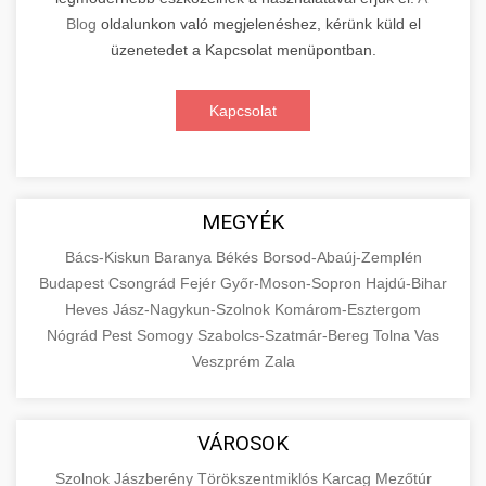
Blog
oldalunkon való megjelenéshez, kérünk küld el
üzenetedet a Kapcsolat menüpontban.
Kapcsolat
MEGYÉK
Bács-Kiskun
Baranya
Békés
Borsod-Abaúj-Zemplén
Budapest
Csongrád
Fejér
Győr-Moson-Sopron
Hajdú-Bihar
Heves
Jász-Nagykun-Szolnok
Komárom-Esztergom
Nógrád
Pest
Somogy
Szabolcs-Szatmár-Bereg
Tolna
Vas
Veszprém
Zala
VÁROSOK
Szolnok
Jászberény
Törökszentmiklós
Karcag
Mezőtúr