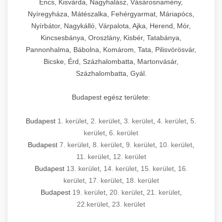
Encs, Kisvárda, Nagyhalász, Vásárosnamény,
Nyíregyháza, Mátészalka, Fehérgyarmat, Máriapócs,
Nyírbátor, Nagykálló, Várpalota, Ajka, Herend, Mór,
Kincsesbánya, Oroszlány, Kisbér, Tatabánya,
Pannonhalma, Bábolna, Komárom, Tata, Pilisvörösvár,
Bicske, Érd, Százhalombatta, Martonvásár,
Százhalombatta, Gyál.
Budapest egész területe:
Budapest
1. kerület
,
2. kerület
,
3. kerület
,
4. kerület
,
5.
kerület
,
6. kerület
Budapest
7. kerület
,
8. kerület
,
9. kerület
,
10. kerület
,
11. kerület
,
12. kerület
Budapest
13. kerület
,
14. kerület
,
15. kerület
,
16.
kerület
,
17. kerület
,
18. kerület
Budapest
19. kerület
,
20. kerület
,
21. kerület
,
22.kerület
,
23. kerület