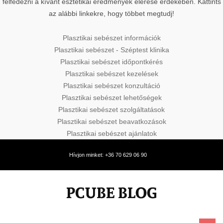
felfedezni a kívánt esztétikai eredmények elérése érdekében. Kattints
az alábbi linkekre, hogy többet megtudj!
Plasztikai sebészet információk
Plasztikai sebészet - Széptest klinika
Plasztikai sebészet időpontkérés
Plasztikai sebészet kezelések
Plasztikai sebészet konzultáció
Plasztikai sebészet lehetőségek
Plasztikai sebészet szolgáltatások
Plasztikai sebészet beavatkozások
Plasztikai sebészet ajánlatok
Hívjon minket: +36 70 629 06 90