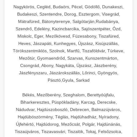
Nagykörös, Cegléd, Budaörs, Pécel, Gödöllő, Dunakeszi,
Budakeszi, Szentendre, Dorog, Esztergom, Visegrád,
Mátrafüred, Bátonyterenye, Salgótarján,Rudabánya,
Szendrő, Edelény, Kazincbarcika, Sajószentpéter, Ózd,
Miskolc, Eger, Mezőkövesd, Füzesabony, Tiszafüred,
Heves, Jászapáti, Kunhegyes, Újszász, Kisújszállás,
Törökszentmiklós, Szolnok, Martfű, Tiszaföldvár, Túrkeve,
Mezőtúr, Gyomaendrőd, Szarvas, Kunszentmárton,
Csongrád, Abony, Nagykáta, Újszász, Jászberény,
Jászfényszaru, Jászárokszállás, Lőrinci, Gyöngyös,
Pásztó,Gyula, Sarkad
Békés, Mezőberény, Szeghalom, Berettyóújfalu,
Biharkeresztes, Püspökladány, Karcag, Derecske,
Nádudvar, Hajdúszoboszló, Debrecen, Balmazújváros,
Hajdúböszörmény, Téglás, Hajdúhadház, Nyíradony,
Újfehértó, Hajdúdorog, Mezőcsát, Polgár, Hajdúnánás,
Tiszaújváros, Tiszavasvári, Tiszalök, Tokaj, Felsőzsolca,