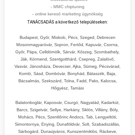
-
MMC chiptuning
-
online kereső marketing ügynökség
TANÁCSADÁS a következő településeken:
Budapest, Győr, Miskolc, Pécs, Szeged, Debrecen
Mosonmagyaróvár, Sopron, Fertőd, Kapuvár, Csorna,
Győr, Pápa, Celldömölk, Sárvár, Kőszeg, Szombathely,
Ják, Körmend, Szentgotthárd, Csepreg, Zalalövő,
Vasvár, Jánosháza, Devecser, Ajka, Sümeg, Pécsvárad,
Komló, Sásd, Dombóvár, Bonyhád, Bátaszék, Baja,
Bácsalmás, Szekszárd, Tolna, Fadd, Paks, Kalocsa,
Hőgyész, Tamási
Balatonboglár, Kaposvár, Csurgó, Nagyatád, Kadarkút,
Barcs, Szigetvár, Sellye, Harkány, Siklós, Villány, Bóly,
Mohács, Pécs, Szentlőrinc Andocs, Tab, Lengyeltóti,
Simontornya, Enying, Dunaföldvár, Solt, Szabadszállás,
Sárbogárd, Dunaújváros, Kunszentmiklós, Ráckeve,