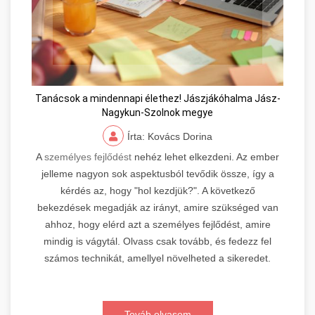
Tanácsok a mindennapi élethez! Jászjákóhalma Jász-
Nagykun-Szolnok megye
Írta: Kovács Dorina
A
személyes fejlődést
nehéz lehet elkezdeni. Az ember
jelleme nagyon sok aspektusból tevődik össze, így a
kérdés az, hogy "hol kezdjük?". A következő
bekezdések megadják az irányt, amire szükséged van
ahhoz, hogy elérd azt a személyes fejlődést, amire
mindig is vágytál. Olvass csak tovább, és fedezz fel
számos technikát, amellyel növelheted a sikeredet.
Továb olvasom