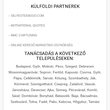
KÜLFÖLDI PARTNEREK
-
SELFESTEEM2GO.COM
-
MOTIVATIONAL QUOTES
-
MMC CHIPTUNING
-
ONLINE KERESŐ MARKETING ÜGYNÖKSÉG
TANÁCSADÁS A KÖVETKEZŐ
TELEPÜLÉSEKEN:
Budapest, Győr, Miskolc, Pécs, Szeged, Debrecen
Mosonmagyaróvár, Sopron, Fertőd, Kapuvár, Csorna, Győr,
Pápa, Celldömölk, Sárvár, Kőszeg, Szombathely, Ják,
Körmend, Szentgotthárd, Csepreg, Zalalövő, Vasvár,
Jánosháza, Devecser, Ajka, Sümeg, Pécsvárad, Komló,
Sásd, Dombóvár, Bonyhád, Bátaszék, Baja, Bácsalmás,
Szekszárd, Tolna, Fadd, Paks, Kalocsa, Hőgyész, Tamási