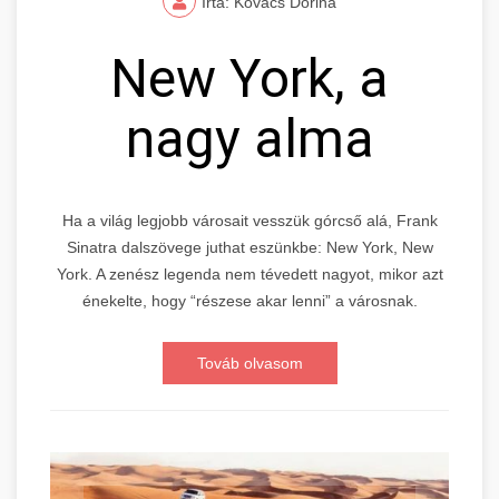
Írta: Kovács Dorina
New York, a
nagy alma
Ha a világ legjobb városait vesszük górcső alá, Frank
Sinatra dalszövege juthat eszünkbe: New York, New
York. A zenész legenda nem tévedett nagyot, mikor azt
énekelte, hogy “részese akar lenni” a városnak.
Továb olvasom