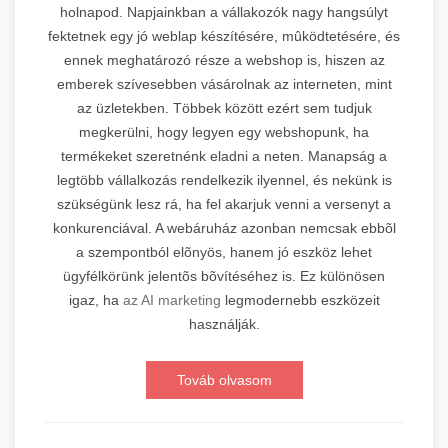
holnapod. Napjainkban a vállakozók nagy hangsúlyt
fektetnek egy jó weblap készítésére, mûködtetésére, és
ennek meghatározó része a webshop is, hiszen az
emberek szívesebben vásárolnak az interneten, mint
az üzletekben. Többek között ezért sem tudjuk
megkerülni, hogy legyen egy webshopunk, ha
termékeket szeretnénk eladni a neten. Manapság a
legtöbb vállalkozás rendelkezik ilyennel, és nekünk is
szükségünk lesz rá, ha fel akarjuk venni a versenyt a
konkurenciával. A webáruház azonban nemcsak ebbõl
a szempontból elõnyös, hanem jó eszköz lehet
ügyfélkörünk jelentõs bõvítéséhez is. Ez különösen
igaz, ha
az AI marketing
legmodernebb eszközeit
használják.
Továb olvasom