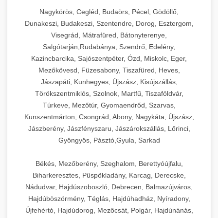
Nagykörös, Cegléd, Budaörs, Pécel, Gödöllő,
Dunakeszi, Budakeszi, Szentendre, Dorog, Esztergom,
Visegrád, Mátrafüred, Bátonyterenye,
Salgótarján,Rudabánya, Szendrő, Edelény,
Kazincbarcika, Sajószentpéter, Ózd, Miskolc, Eger,
Mezőkövesd, Füzesabony, Tiszafüred, Heves,
Jászapáti, Kunhegyes, Újszász, Kisújszállás,
Törökszentmiklós, Szolnok, Martfű, Tiszaföldvár,
Túrkeve, Mezőtúr, Gyomaendrőd, Szarvas,
Kunszentmárton, Csongrád, Abony, Nagykáta, Újszász,
Jászberény, Jászfényszaru, Jászárokszállás, Lőrinci,
Gyöngyös, Pásztó,Gyula, Sarkad
Békés, Mezőberény, Szeghalom, Berettyóújfalu,
Biharkeresztes, Püspökladány, Karcag, Derecske,
Nádudvar, Hajdúszoboszló, Debrecen, Balmazújváros,
Hajdúböszörmény, Téglás, Hajdúhadház, Nyíradony,
Újfehértó, Hajdúdorog, Mezőcsát, Polgár, Hajdúnánás,