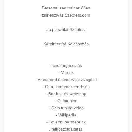
Personal seo trainer Wien
zsírleszívás Széptest.com
arcplasztika Széptest
Kárpittisztító Kölcsönzés
-
cnc forgácsolás
-
Versek
-
Ameamed üzemorvosi vizsgálat
-
Guru konténer rendelés
-
Bor bolt és webshop
-
Chiptuning
-
Chip tuning video
-
Wikipedia
-
További partnereink
.
felhőszolgáltatás