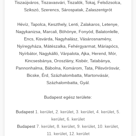
Tiszaújváros, Tiszavasvári, Tiszalök, Tokaj, Felsőzsolca,
Szikszó, Szerencs, Sárospatak, Zalaszentgrót
Hévíz, Tapolca, Keszthely, Lenti, Zalakaros, Letenye,
Nagykanizsa, Marcali, Böhönye, Fonyód, Balatonlelle,
Encs, Kisvárda, Nagyhalász, Vásárosnamény,
Nyíregyháza, Mátészalka, Fehérgyarmat, Máriapócs,
Nyírbátor, Nagykálló, Várpalota, Ajka, Herend, Mór,
Kincsesbánya, Oroszlány, Kisbér, Tatabánya,
Pannonhalma, Bábolna, Komárom, Tata, Pilisvörösvár,
Bicske, Érd, Százhalombatta, Martonvásár,
Százhalombatta, Gyál.
Budapest egész területe:
Budapest
1. kerület
,
2. kerület
,
3. kerület
,
4. kerület
,
5.
kerület
,
6. kerület
Budapest
7. kerület
,
8. kerület
,
9. kerület
,
10. kerület
,
11. kerület
,
12. kerület