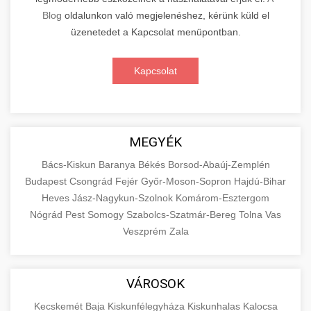
Blog
oldalunkon való megjelenéshez, kérünk küld el
üzenetedet a Kapcsolat menüpontban.
Kapcsolat
MEGYÉK
Bács-Kiskun
Baranya
Békés
Borsod-Abaúj-Zemplén
Budapest
Csongrád
Fejér
Győr-Moson-Sopron
Hajdú-Bihar
Heves
Jász-Nagykun-Szolnok
Komárom-Esztergom
Nógrád
Pest
Somogy
Szabolcs-Szatmár-Bereg
Tolna
Vas
Veszprém
Zala
VÁROSOK
Kecskemét
Baja
Kiskunfélegyháza
Kiskunhalas
Kalocsa