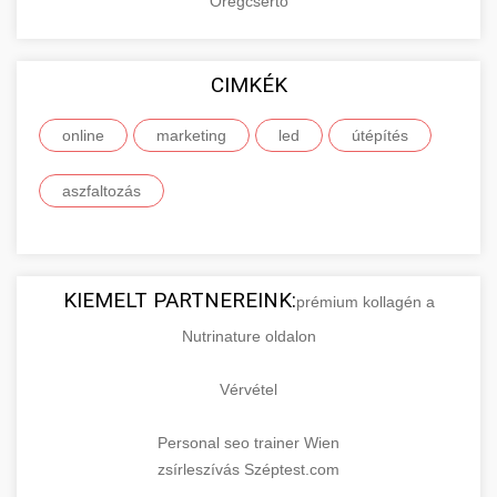
Öregcsertő
CIMKÉK
online
marketing
led
útépítés
aszfaltozás
KIEMELT PARTNEREINK:
prémium kollagén a
Nutrinature oldalon
Vérvétel
Personal seo trainer Wien
zsírleszívás Széptest.com