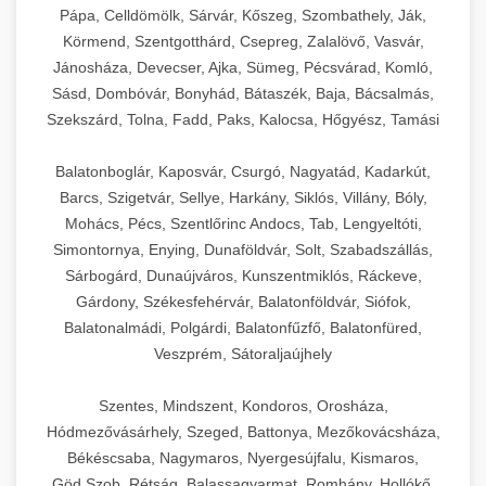
Pápa, Celldömölk, Sárvár, Kőszeg, Szombathely, Ják,
Körmend, Szentgotthárd, Csepreg, Zalalövő, Vasvár,
Jánosháza, Devecser, Ajka, Sümeg, Pécsvárad, Komló,
Sásd, Dombóvár, Bonyhád, Bátaszék, Baja, Bácsalmás,
Szekszárd, Tolna, Fadd, Paks, Kalocsa, Hőgyész, Tamási
Balatonboglár, Kaposvár, Csurgó, Nagyatád, Kadarkút,
Barcs, Szigetvár, Sellye, Harkány, Siklós, Villány, Bóly,
Mohács, Pécs, Szentlőrinc Andocs, Tab, Lengyeltóti,
Simontornya, Enying, Dunaföldvár, Solt, Szabadszállás,
Sárbogárd, Dunaújváros, Kunszentmiklós, Ráckeve,
Gárdony, Székesfehérvár, Balatonföldvár, Siófok,
Balatonalmádi, Polgárdi, Balatonfűzfő, Balatonfüred,
Veszprém, Sátoraljaújhely
Szentes, Mindszent, Kondoros, Orosháza,
Hódmezővásárhely, Szeged, Battonya, Mezőkovácsháza,
Békéscsaba, Nagymaros, Nyergesújfalu, Kismaros,
Göd,Szob, Rétság, Balassagyarmat, Romhány, Hollókő,