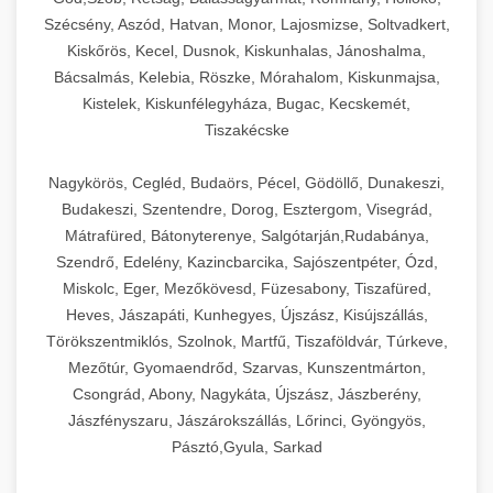
Szécsény, Aszód, Hatvan, Monor, Lajosmizse, Soltvadkert,
Kiskőrös, Kecel, Dusnok, Kiskunhalas, Jánoshalma,
Bácsalmás, Kelebia, Röszke, Mórahalom, Kiskunmajsa,
Kistelek, Kiskunfélegyháza, Bugac, Kecskemét,
Tiszakécske
Nagykörös, Cegléd, Budaörs, Pécel, Gödöllő, Dunakeszi,
Budakeszi, Szentendre, Dorog, Esztergom, Visegrád,
Mátrafüred, Bátonyterenye, Salgótarján,Rudabánya,
Szendrő, Edelény, Kazincbarcika, Sajószentpéter, Ózd,
Miskolc, Eger, Mezőkövesd, Füzesabony, Tiszafüred,
Heves, Jászapáti, Kunhegyes, Újszász, Kisújszállás,
Törökszentmiklós, Szolnok, Martfű, Tiszaföldvár, Túrkeve,
Mezőtúr, Gyomaendrőd, Szarvas, Kunszentmárton,
Csongrád, Abony, Nagykáta, Újszász, Jászberény,
Jászfényszaru, Jászárokszállás, Lőrinci, Gyöngyös,
Pásztó,Gyula, Sarkad