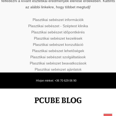
felfedezni a kívánt esztétikai eredmények elérése érdekében. Kattints
az alábbi linkekre, hogy többet megtudj!
Plasztikai sebészet információk
Plasztikai sebészet - Széptest klinika
Plasztikai sebészet időpontkérés
Plasztikai sebészet kezelések
Plasztikai sebészet konzultáció
Plasztikai sebészet lehetőségek
Plasztikai sebészet szolgáltatások
Plasztikai sebészet beavatkozások
Plasztikai sebészet ajánlatok
Hívjon minket: +36 70 629 06 90