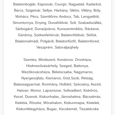
Balatonboglár, Kaposvár, Csurgó, Nagyatád, Kadarkút,
Barcs, Szigetvár, Sellye, Harkány, Siklós, Villány, Bóly,
Mohács, Pécs, Szentlőrinc Andocs, Tab, Lengyeltóti,
Simontornya, Enying, Dunaföldvár, Solt, Szabadszállás,
Sárbogárd, Dunaújváros, Kunszentmiklós, Ráckeve,
Gárdony, Székesfehérvár, Balatonföldvár, Siófok,
Balatonalmádi, Polgárdi, Balatonfűzfő, Balatonfüred,
Veszprém, Sátoraljaújhely
Szentes, Mindszent, Kondoros, Orosháza,
Hódmezővásárhely, Szeged, Battonya,
Mezőkovácsháza, Békéscsaba, Nagymaros,
Nyergesújfalu, Kismaros, Göd,Szob, Rétság,
Balassagyarmat, Romhány, Hollókő, Szécsény, Aszód,
Hatvan, Monor, Lajosmizse, Soltvadkert, Kiskőrös,
Kecel, Dusnok, Kiskunhalas, Jánoshalma, Bácsalmás,
Kelebia, Röszke, Mórahalom, Kiskunmajsa, Kistelek,
Kiskunfélegyháza, Bugac, Kecskemét, Tiszakécske