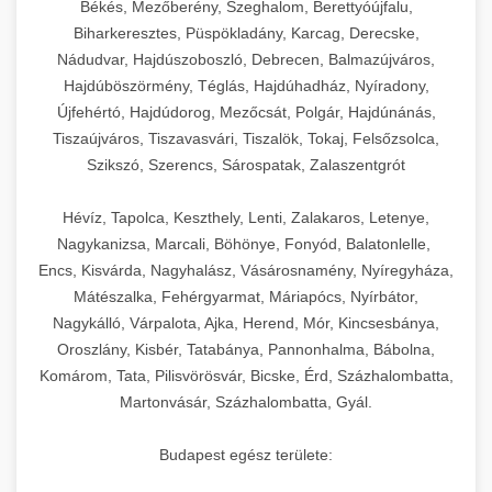
Békés, Mezőberény, Szeghalom, Berettyóújfalu,
Biharkeresztes, Püspökladány, Karcag, Derecske,
Nádudvar, Hajdúszoboszló, Debrecen, Balmazújváros,
Hajdúböszörmény, Téglás, Hajdúhadház, Nyíradony,
Újfehértó, Hajdúdorog, Mezőcsát, Polgár, Hajdúnánás,
Tiszaújváros, Tiszavasvári, Tiszalök, Tokaj, Felsőzsolca,
Szikszó, Szerencs, Sárospatak, Zalaszentgrót
Hévíz, Tapolca, Keszthely, Lenti, Zalakaros, Letenye,
Nagykanizsa, Marcali, Böhönye, Fonyód, Balatonlelle,
Encs, Kisvárda, Nagyhalász, Vásárosnamény, Nyíregyháza,
Mátészalka, Fehérgyarmat, Máriapócs, Nyírbátor,
Nagykálló, Várpalota, Ajka, Herend, Mór, Kincsesbánya,
Oroszlány, Kisbér, Tatabánya, Pannonhalma, Bábolna,
Komárom, Tata, Pilisvörösvár, Bicske, Érd, Százhalombatta,
Martonvásár, Százhalombatta, Gyál.
Budapest egész területe: