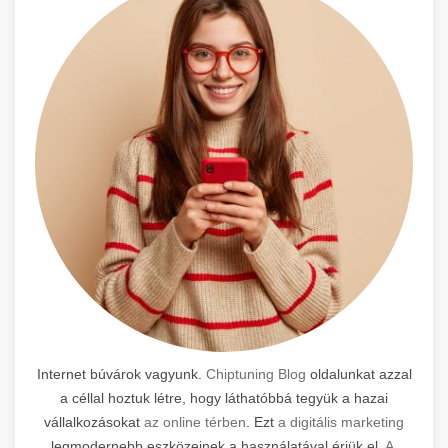
Internet búvárok vagyunk.
Chiptuning Blog
oldalunkat azzal
a céllal hoztuk létre, hogy láthatóbbá tegyük a hazai
vállalkozásokat
az online térben
. Ezt
a digitális marketing
legmodernebb eszközeinek a használatával érjük el.
A