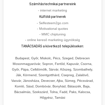
Számítástechnikai partnereink
-
internet marketing
Külföldi partnerek
-
Selfesteem2go.com
-
Motivational quotes
-
MMC chiptuning
-
online kereső marketing ügynökség
TANÁCSADÁS a következő településeken:
Budapest, Győr, Miskolc, Pécs, Szeged, Debrecen
Mosonmagyaróvár, Sopron, Fertőd, Kapuvár, Csorna,
Győr, Pápa, Celldömölk, Sárvár, Kőszeg, Szombathely,
Ják, Körmend, Szentgotthárd, Csepreg, Zalalövő,
Vasvár, Jánosháza, Devecser, Ajka, Sümeg, Pécsvárad,
Komló, Sásd, Dombóvár, Bonyhád, Bátaszék, Baja,
Bácsalmás, Szekszárd, Tolna, Fadd, Paks, Kalocsa,
Hőgyész, Tamási