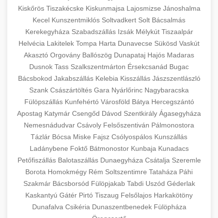
Kiskőrös
Tiszakécske
Kiskunmajsa
Lajosmizse
Jánoshalma
Kecel
Kunszentmiklós
Soltvadkert
Solt
Bácsalmás
Kerekegyháza
Szabadszállás
Izsák
Mélykút
Tiszaalpár
Helvécia
Lakitelek
Tompa
Harta
Dunavecse
Sükösd
Vaskút
Akasztó
Orgovány
Ballószög
Dunapataj
Hajós
Madaras
Dusnok
Tass
Szalkszentmárton
Érsekcsanád
Bugac
Bácsbokod
Jakabszállás
Kelebia
Kisszállás
Jászszentlászló
Szank
Császártöltés
Gara
Nyárlőrinc
Nagybaracska
Fülöpszállás
Kunfehértó
Városföld
Bátya
Hercegszántó
Apostag
Katymár
Csengőd
Dávod
Szentkirály
Ágasegyháza
Nemesnádudvar
Csávoly
Felsőszentiván
Pálmonostora
Tázlár
Bócsa
Miske
Fajsz
Csólyospálos
Kunszállás
Ladánybene
Foktő
Bátmonostor
Kunbaja
Kunadacs
Petőfiszállás
Balotaszállás
Dunaegyháza
Csátalja
Szeremle
Borota
Homokmégy
Rém
Soltszentimre
Tataháza
Páhi
Szakmár
Bácsborsód
Fülöpjakab
Tabdi
Uszód
Géderlak
Kaskantyú
Gátér
Pirtó
Tiszaug
Felsőlajos
Harkakötöny
Dunafalva
Csikéria
Dunaszentbenedek
Fülöpháza