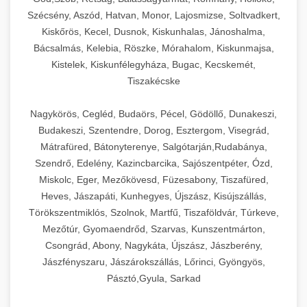
Szécsény, Aszód, Hatvan, Monor, Lajosmizse, Soltvadkert,
Kiskőrös, Kecel, Dusnok, Kiskunhalas, Jánoshalma,
Bácsalmás, Kelebia, Röszke, Mórahalom, Kiskunmajsa,
Kistelek, Kiskunfélegyháza, Bugac, Kecskemét,
Tiszakécske
Nagykörös, Cegléd, Budaörs, Pécel, Gödöllő, Dunakeszi,
Budakeszi, Szentendre, Dorog, Esztergom, Visegrád,
Mátrafüred, Bátonyterenye, Salgótarján,Rudabánya,
Szendrő, Edelény, Kazincbarcika, Sajószentpéter, Ózd,
Miskolc, Eger, Mezőkövesd, Füzesabony, Tiszafüred,
Heves, Jászapáti, Kunhegyes, Újszász, Kisújszállás,
Törökszentmiklós, Szolnok, Martfű, Tiszaföldvár, Túrkeve,
Mezőtúr, Gyomaendrőd, Szarvas, Kunszentmárton,
Csongrád, Abony, Nagykáta, Újszász, Jászberény,
Jászfényszaru, Jászárokszállás, Lőrinci, Gyöngyös,
Pásztó,Gyula, Sarkad