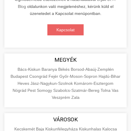
Blog
oldalunkon való megjelenéshez, kérünk küld el
üzenetedet a Kapcsolat menüpontban.
Kapcsolat
MEGYÉK
Bács-Kiskun
Baranya
Békés
Borsod-Abaúj-Zemplén
Budapest
Csongrád
Fejér
Győr-Moson-Sopron
Hajdú-Bihar
Heves
Jász-Nagykun-Szolnok
Komárom-Esztergom
Nógrád
Pest
Somogy
Szabolcs-Szatmár-Bereg
Tolna
Vas
Veszprém
Zala
VÁROSOK
Kecskemét
Baja
Kiskunfélegyháza
Kiskunhalas
Kalocsa