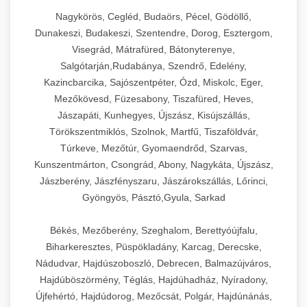
Nagykörös, Cegléd, Budaörs, Pécel, Gödöllő,
Dunakeszi, Budakeszi, Szentendre, Dorog, Esztergom,
Visegrád, Mátrafüred, Bátonyterenye,
Salgótarján,Rudabánya, Szendrő, Edelény,
Kazincbarcika, Sajószentpéter, Ózd, Miskolc, Eger,
Mezőkövesd, Füzesabony, Tiszafüred, Heves,
Jászapáti, Kunhegyes, Újszász, Kisújszállás,
Törökszentmiklós, Szolnok, Martfű, Tiszaföldvár,
Túrkeve, Mezőtúr, Gyomaendrőd, Szarvas,
Kunszentmárton, Csongrád, Abony, Nagykáta, Újszász,
Jászberény, Jászfényszaru, Jászárokszállás, Lőrinci,
Gyöngyös, Pásztó,Gyula, Sarkad
Békés, Mezőberény, Szeghalom, Berettyóújfalu,
Biharkeresztes, Püspökladány, Karcag, Derecske,
Nádudvar, Hajdúszoboszló, Debrecen, Balmazújváros,
Hajdúböszörmény, Téglás, Hajdúhadház, Nyíradony,
Újfehértó, Hajdúdorog, Mezőcsát, Polgár, Hajdúnánás,