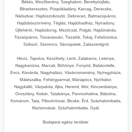
Békés, Mezőberény, Szeghalom, Berettyóújfalu,
Biharkeresztes, Püspökladány, Karcag, Derecske,
Nádudvar, Hajdúszoboszló, Debrecen, Balmazújváros,
Hajdúböszörmény, Téglás, Hajdúhadház, Nyíradony,
Újfehértó, Hajdúdorog, Mezőcsát, Polgár, Hajdúnánás,
Tiszaújváros, Tiszavasvári, Tiszalök, Tokaj, Felsőzsolca,
Szikszó, Szerencs, Sárospatak, Zalaszentgrót
Hévíz, Tapolca, Keszthely, Lenti, Zalakaros, Letenye,
Nagykanizsa, Marcali, Böhönye, Fonyód, Balatonlelle,
Encs, Kisvárda, Nagyhalász, Vásárosnamény, Nyíregyháza,
Mátészalka, Fehérgyarmat, Máriapócs, Nyírbátor,
Nagykálló, Várpalota, Ajka, Herend, Mór, Kincsesbánya,
Oroszlány, Kisbér, Tatabánya, Pannonhalma, Bábolna,
Komárom, Tata, Pilisvörösvár, Bicske, Érd, Százhalombatta,
Martonvásár, Százhalombatta, Gyál.
Budapest egész területe: