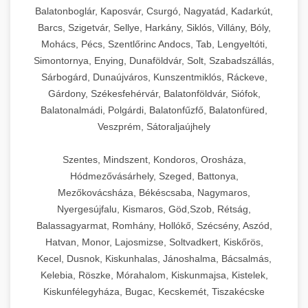
Balatonboglár, Kaposvár, Csurgó, Nagyatád, Kadarkút,
Barcs, Szigetvár, Sellye, Harkány, Siklós, Villány, Bóly,
Mohács, Pécs, Szentlőrinc Andocs, Tab, Lengyeltóti,
Simontornya, Enying, Dunaföldvár, Solt, Szabadszállás,
Sárbogárd, Dunaújváros, Kunszentmiklós, Ráckeve,
Gárdony, Székesfehérvár, Balatonföldvár, Siófok,
Balatonalmádi, Polgárdi, Balatonfűzfő, Balatonfüred,
Veszprém, Sátoraljaújhely
Szentes, Mindszent, Kondoros, Orosháza,
Hódmezővásárhely, Szeged, Battonya,
Mezőkovácsháza, Békéscsaba, Nagymaros,
Nyergesújfalu, Kismaros, Göd,Szob, Rétság,
Balassagyarmat, Romhány, Hollókő, Szécsény, Aszód,
Hatvan, Monor, Lajosmizse, Soltvadkert, Kiskőrös,
Kecel, Dusnok, Kiskunhalas, Jánoshalma, Bácsalmás,
Kelebia, Röszke, Mórahalom, Kiskunmajsa, Kistelek,
Kiskunfélegyháza, Bugac, Kecskemét, Tiszakécske