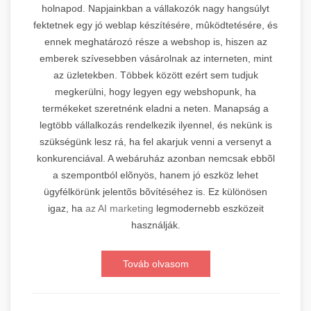
holnapod. Napjainkban a vállakozók nagy hangsúlyt
fektetnek egy jó weblap készítésére, mûködtetésére, és
ennek meghatározó része a webshop is, hiszen az
emberek szívesebben vásárolnak az interneten, mint
az üzletekben. Többek között ezért sem tudjuk
megkerülni, hogy legyen egy webshopunk, ha
termékeket szeretnénk eladni a neten. Manapság a
legtöbb vállalkozás rendelkezik ilyennel, és nekünk is
szükségünk lesz rá, ha fel akarjuk venni a versenyt a
konkurenciával. A webáruház azonban nemcsak ebbõl
a szempontból elõnyös, hanem jó eszköz lehet
ügyfélkörünk jelentõs bõvítéséhez is. Ez különösen
igaz, ha
az AI marketing
legmodernebb eszközeit
használják.
Továb olvasom