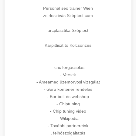
Personal seo trainer Wien
zsírleszívás Széptest.com
arcplasztika Széptest
Kárpittisztító Kölcsönzés
-
cnc forgácsolás
-
Versek
-
Ameamed üzemorvosi vizsgálat
-
Guru konténer rendelés
-
Bor bolt és webshop
-
Chiptuning
-
Chip tuning video
-
Wikipedia
-
További partnereink
.
felhőszolgáltatás