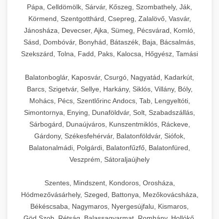
Pápa, Celldömölk, Sárvár, Kőszeg, Szombathely, Ják,
Körmend, Szentgotthárd, Csepreg, Zalalövő, Vasvár,
Jánosháza, Devecser, Ajka, Sümeg, Pécsvárad, Komló,
Sásd, Dombóvár, Bonyhád, Bátaszék, Baja, Bácsalmás,
Szekszárd, Tolna, Fadd, Paks, Kalocsa, Hőgyész, Tamási
Balatonboglár, Kaposvár, Csurgó, Nagyatád, Kadarkút,
Barcs, Szigetvár, Sellye, Harkány, Siklós, Villány, Bóly,
Mohács, Pécs, Szentlőrinc Andocs, Tab, Lengyeltóti,
Simontornya, Enying, Dunaföldvár, Solt, Szabadszállás,
Sárbogárd, Dunaújváros, Kunszentmiklós, Ráckeve,
Gárdony, Székesfehérvár, Balatonföldvár, Siófok,
Balatonalmádi, Polgárdi, Balatonfűzfő, Balatonfüred,
Veszprém, Sátoraljaújhely
Szentes, Mindszent, Kondoros, Orosháza,
Hódmezővásárhely, Szeged, Battonya, Mezőkovácsháza,
Békéscsaba, Nagymaros, Nyergesújfalu, Kismaros,
Göd,Szob, Rétság, Balassagyarmat, Romhány, Hollókő,