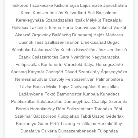
Kiskőrös
Tiszakécske
Kiskunmajsa
Lajosmizse
Jánoshalma
Kecel
Kunszentmiklós
Soltvadkert
Solt
Bácsalmás
Kerekegyháza
Szabadszállás
Izsák
Mélykút
Tiszaalpár
Helvécia
Lakitelek
Tompa
Harta
Dunavecse
Sükösd
Vaskút
Akasztó
Orgovány
Ballószög
Dunapataj
Hajós
Madaras
Dusnok
Tass
Szalkszentmárton
Érsekcsanád
Bugac
Bácsbokod
Jakabszállás
Kelebia
Kisszállás
Jászszentlászló
Szank
Császártöltés
Gara
Nyárlőrinc
Nagybaracska
Fülöpszállás
Kunfehértó
Városföld
Bátya
Hercegszántó
Apostag
Katymár
Csengőd
Dávod
Szentkirály
Ágasegyháza
Nemesnádudvar
Csávoly
Felsőszentiván
Pálmonostora
Tázlár
Bócsa
Miske
Fajsz
Csólyospálos
Kunszállás
Ladánybene
Foktő
Bátmonostor
Kunbaja
Kunadacs
Petőfiszállás
Balotaszállás
Dunaegyháza
Csátalja
Szeremle
Borota
Homokmégy
Rém
Soltszentimre
Tataháza
Páhi
Szakmár
Bácsborsód
Fülöpjakab
Tabdi
Uszód
Géderlak
Kaskantyú
Gátér
Pirtó
Tiszaug
Felsőlajos
Harkakötöny
Dunafalva
Csikéria
Dunaszentbenedek
Fülöpháza