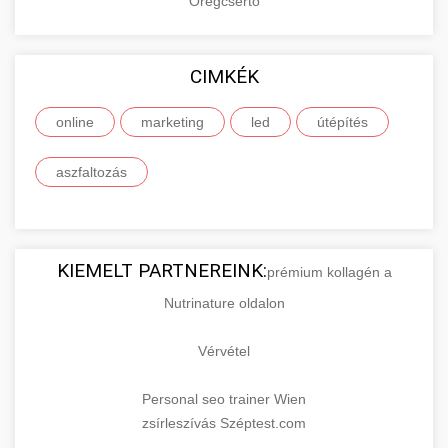
Öregcsertő
CIMKÉK
online
marketing
led
útépítés
aszfaltozás
KIEMELT PARTNEREINK:
prémium kollagén a
Nutrinature oldalon
Vérvétel
Personal seo trainer Wien
zsírleszívás Széptest.com