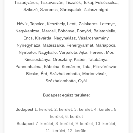
Tiszaújváros, Tiszavasvári, Tiszalök, Tokaj, Felsőzsolca,
Szikszó, Szerencs, Sárospatak, Zalaszentgrót
Hévíz, Tapolca, Keszthely, Lenti, Zalakaros, Letenye,
Nagykanizsa, Marcali, Böhönye, Fonyód, Balatonlelle,
Encs, Kisvárda, Nagyhalász, Vásárosnamény,
Nyíregyháza, Mátészalka, Fehérgyarmat, Máriapócs,
Nyírbátor, Nagykálló, Várpalota, Ajka, Herend, Mór,
Kincsesbánya, Oroszlány, Kisbér, Tatabánya,
Pannonhalma, Bábolna, Komárom, Tata, Pilisvörösvár,
Bicske, Érd, Százhalombatta, Martonvásár,
Százhalombatta, Gyál.
Budapest egész területe:
Budapest
1. kerület
,
2. kerület
,
3. kerület
,
4. kerület
,
5.
kerület
,
6. kerület
Budapest
7. kerület
,
8. kerület
,
9. kerület
,
10. kerület
,
11. kerület
,
12. kerület