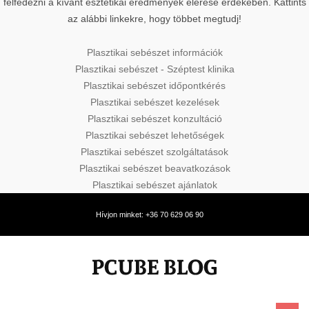
felfedezni a kívánt esztétikai eredmények elérése érdekében. Kattints
az alábbi linkekre, hogy többet megtudj!
Plasztikai sebészet információk
Plasztikai sebészet - Széptest klinika
Plasztikai sebészet időpontkérés
Plasztikai sebészet kezelések
Plasztikai sebészet konzultáció
Plasztikai sebészet lehetőségek
Plasztikai sebészet szolgáltatások
Plasztikai sebészet beavatkozások
Plasztikai sebészet ajánlatok
Hívjon minket: +36 70 629 06 90