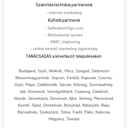
Számítástechnikai partnereink
-
internet marketing
Külföldi partnerek
-
Selfesteem2go.com
-
Motivational quotes
-
MMC chiptuning
-
online kereső marketing ügynökség
TANÁCSADÁS a következő településeken:
Budapest, Győr, Miskolc, Pécs, Szeged, Debrecen
Mosonmagyaróvár, Sopron, Fertőd, Kapuvár, Csorna,
Győr, Pápa, Celldömölk, Sárvár, Kőszeg, Szombathely,
Ják, Körmend, Szentgotthárd, Csepreg, Zalalövő,
Vasvár, Jánosháza, Devecser, Ajka, Sümeg, Pécsvárad,
Komló, Sásd, Dombóvár, Bonyhád, Bátaszék, Baja,
Bácsalmás, Szekszárd, Tolna, Fadd, Paks, Kalocsa,
Hőgyész, Tamási