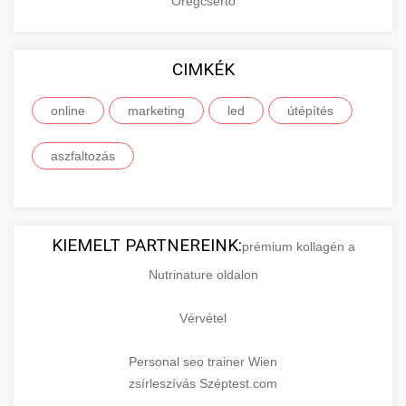
Öregcsertő
CIMKÉK
online
marketing
led
útépítés
aszfaltozás
KIEMELT PARTNEREINK:
prémium kollagén a
Nutrinature oldalon
Vérvétel
Personal seo trainer Wien
zsírleszívás Széptest.com