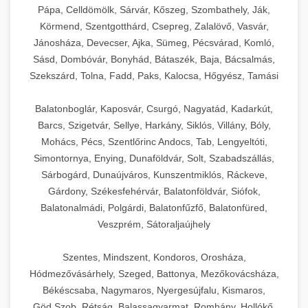
Pápa, Celldömölk, Sárvár, Kőszeg, Szombathely, Ják,
Körmend, Szentgotthárd, Csepreg, Zalalövő, Vasvár,
Jánosháza, Devecser, Ajka, Sümeg, Pécsvárad, Komló,
Sásd, Dombóvár, Bonyhád, Bátaszék, Baja, Bácsalmás,
Szekszárd, Tolna, Fadd, Paks, Kalocsa, Hőgyész, Tamási
Balatonboglár, Kaposvár, Csurgó, Nagyatád, Kadarkút,
Barcs, Szigetvár, Sellye, Harkány, Siklós, Villány, Bóly,
Mohács, Pécs, Szentlőrinc Andocs, Tab, Lengyeltóti,
Simontornya, Enying, Dunaföldvár, Solt, Szabadszállás,
Sárbogárd, Dunaújváros, Kunszentmiklós, Ráckeve,
Gárdony, Székesfehérvár, Balatonföldvár, Siófok,
Balatonalmádi, Polgárdi, Balatonfűzfő, Balatonfüred,
Veszprém, Sátoraljaújhely
Szentes, Mindszent, Kondoros, Orosháza,
Hódmezővásárhely, Szeged, Battonya, Mezőkovácsháza,
Békéscsaba, Nagymaros, Nyergesújfalu, Kismaros,
Göd,Szob, Rétság, Balassagyarmat, Romhány, Hollókő,