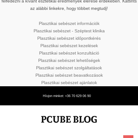
felfedezni a kívánt esztétikai eredmények elérése érdekében. Kattints
az alábbi linkekre, hogy többet megtudj!
Plasztikai sebészet információk
Plasztikai sebészet - Széptest klinika
Plasztikai sebészet időpontkérés
Plasztikai sebészet kezelések
Plasztikai sebészet konzultáció
Plasztikai sebészet lehetőségek
Plasztikai sebészet szolgáltatások
Plasztikai sebészet beavatkozások
Plasztikai sebészet ajánlatok
Hívjon minket: +36 70 629 06 90