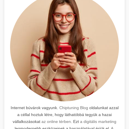
Internet búvárok vagyunk.
Chiptuning Blog
oldalunkat azzal
a céllal hoztuk létre, hogy láthatóbbá tegyük a hazai
vállalkozásokat
az online térben
. Ezt
a digitális marketing
legmodernebb eszközeinek a használatával érjük el.
A