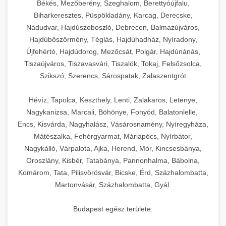
Békés, Mezőberény, Szeghalom, Berettyóújfalu,
Biharkeresztes, Püspökladány, Karcag, Derecske,
Nádudvar, Hajdúszoboszló, Debrecen, Balmazújváros,
Hajdúböszörmény, Téglás, Hajdúhadház, Nyíradony,
Újfehértó, Hajdúdorog, Mezőcsát, Polgár, Hajdúnánás,
Tiszaújváros, Tiszavasvári, Tiszalök, Tokaj, Felsőzsolca,
Szikszó, Szerencs, Sárospatak, Zalaszentgrót
Hévíz, Tapolca, Keszthely, Lenti, Zalakaros, Letenye,
Nagykanizsa, Marcali, Böhönye, Fonyód, Balatonlelle,
Encs, Kisvárda, Nagyhalász, Vásárosnamény, Nyíregyháza,
Mátészalka, Fehérgyarmat, Máriapócs, Nyírbátor,
Nagykálló, Várpalota, Ajka, Herend, Mór, Kincsesbánya,
Oroszlány, Kisbér, Tatabánya, Pannonhalma, Bábolna,
Komárom, Tata, Pilisvörösvár, Bicske, Érd, Százhalombatta,
Martonvásár, Százhalombatta, Gyál.
Budapest egész területe: