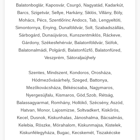
Balatonboglár, Kaposvár, Csurgó, Nagyatád, Kadarkút,
Barcs, Szigetvár, Sellye, Harkány, Siklós, Villány, Bóly,
Mohács, Pécs, Szentlőrinc Andocs, Tab, Lengyeltóti,
Simontornya, Enying, Dunaföldvár, Solt, Szabadszállás,
Sárbogárd, Dunaújváros, Kunszentmiklós, Ráckeve,
Gárdony, Székesfehérvár, Balatonföldvár, Siófok,
Balatonalmádi, Polgárdi, Balatonfűzfő, Balatonfüred,
Veszprém, Sátoraljaújhely
Szentes, Mindszent, Kondoros, Orosháza,
Hódmezővásárhely, Szeged, Battonya,
Mezőkovácsháza, Békéscsaba, Nagymaros,
Nyergesújfalu, Kismaros, Göd,Szob, Rétság,
Balassagyarmat, Romhány, Hollókő, Szécsény, Aszód,
Hatvan, Monor, Lajosmizse, Soltvadkert, Kiskőrös,
Kecel, Dusnok, Kiskunhalas, Jánoshalma, Bácsalmás,
Kelebia, Röszke, Mórahalom, Kiskunmajsa, Kistelek,
Kiskunfélegyháza, Bugac, Kecskemét, Tiszakécske