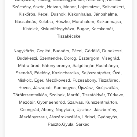
Szécsény, Aszód, Hatvan, Monor, Lajosmizse, Soltvadkert,
Kiskőrös, Kecel, Dusnok, Kiskunhalas, Jánoshalma,
Bácsalmás, Kelebia, Röszke, Mórahalom, Kiskunmajsa,
Kistelek, Kiskunfélegyháza, Bugac, Kecskemét,
Tiszakécske
Nagykörös, Cegléd, Budaörs, Pécel, Gödöllő, Dunakeszi,
Budakeszi, Szentendre, Dorog, Esztergom, Visegrád,
Mátrafüred, Bátonyterenye, Salgótarján,Rudabánya,
Szendrő, Edelény, Kazincbarcika, Sajószentpéter, Ózd,
Miskolc, Eger, Mezőkövesd, Füzesabony, Tiszafüred,
Heves, Jászapáti, Kunhegyes, Újszász, Kisújszállás,
Törökszentmiklós, Szolnok, Martfű, Tiszaföldvár, Túrkeve,
Mezőtúr, Gyomaendrőd, Szarvas, Kunszentmárton,
Csongrád, Abony, Nagykáta, Újszász, Jászberény,
Jászfényszaru, Jászárokszállás, Lőrinci, Gyöngyös,
Pásztó,Gyula, Sarkad