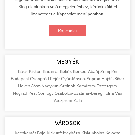
Blog
oldalunkon való megjelenéshez, kérünk küld el
üzenetedet a Kapcsolat menüpontban.
Kapcsolat
MEGYÉK
Bács-Kiskun
Baranya
Békés
Borsod-Abaúj-Zemplén
Budapest
Csongrád
Fejér
Győr-Moson-Sopron
Hajdú-Bihar
Heves
Jász-Nagykun-Szolnok
Komárom-Esztergom
Nógrád
Pest
Somogy
Szabolcs-Szatmár-Bereg
Tolna
Vas
Veszprém
Zala
VÁROSOK
Kecskemét
Baja
Kiskunfélegyháza
Kiskunhalas
Kalocsa