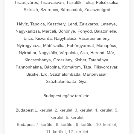
Tiszaújváros, Tiszavasvári, Tiszalök, Tokaj, Felsőzsolca,
Szikszó, Szerencs, Sárospatak, Zalaszentgrót
Hévíz, Tapolca, Keszthely, Lenti, Zalakaros, Letenye,
Nagykanizsa, Marcali, Böhönye, Fonyód, Balatonlelle,
Encs, Kisvárda, Nagyhalász, Vásárosnamény,
Nyíregyháza, Mátészalka, Fehérgyarmat, Máriapócs,
Nyírbátor, Nagykálló, Várpalota, Ajka, Herend, Mór,
Kincsesbánya, Oroszlány, Kisbér, Tatabánya,
Pannonhalma, Bábolna, Komárom, Tata, Pilisvörösvár,
Bicske, Érd, Százhalombatta, Martonvásár,
Százhalombatta, Gyál.
Budapest egész területe:
Budapest
1. kerület
,
2. kerület
,
3. kerület
,
4. kerület
,
5.
kerület
,
6. kerület
Budapest
7. kerület
,
8. kerület
,
9. kerület
,
10. kerület
,
11. kerület
,
12. kerület