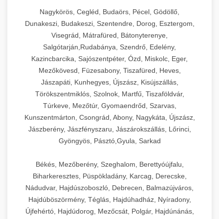
Nagykörös, Cegléd, Budaörs, Pécel, Gödöllő,
Dunakeszi, Budakeszi, Szentendre, Dorog, Esztergom,
Visegrád, Mátrafüred, Bátonyterenye,
Salgótarján,Rudabánya, Szendrő, Edelény,
Kazincbarcika, Sajószentpéter, Ózd, Miskolc, Eger,
Mezőkövesd, Füzesabony, Tiszafüred, Heves,
Jászapáti, Kunhegyes, Újszász, Kisújszállás,
Törökszentmiklós, Szolnok, Martfű, Tiszaföldvár,
Túrkeve, Mezőtúr, Gyomaendrőd, Szarvas,
Kunszentmárton, Csongrád, Abony, Nagykáta, Újszász,
Jászberény, Jászfényszaru, Jászárokszállás, Lőrinci,
Gyöngyös, Pásztó,Gyula, Sarkad
Békés, Mezőberény, Szeghalom, Berettyóújfalu,
Biharkeresztes, Püspökladány, Karcag, Derecske,
Nádudvar, Hajdúszoboszló, Debrecen, Balmazújváros,
Hajdúböszörmény, Téglás, Hajdúhadház, Nyíradony,
Újfehértó, Hajdúdorog, Mezőcsát, Polgár, Hajdúnánás,