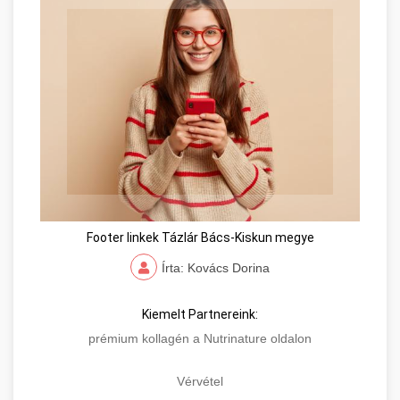
Footer linkek Tázlár Bács-Kiskun megye
Írta: Kovács Dorina
Kiemelt Partnereink:
prémium kollagén a Nutrinature oldalon
Vérvétel