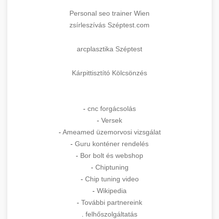
Personal seo trainer Wien
zsírleszívás Széptest.com
arcplasztika Széptest
Kárpittisztító Kölcsönzés
-
cnc forgácsolás
-
Versek
-
Ameamed üzemorvosi vizsgálat
-
Guru konténer rendelés
-
Bor bolt és webshop
-
Chiptuning
-
Chip tuning video
-
Wikipedia
-
További partnereink
.
felhőszolgáltatás