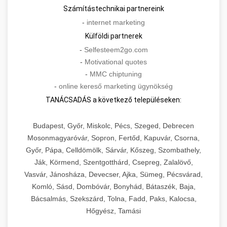
Számítástechnikai partnereink
-
internet marketing
Külföldi partnerek
-
Selfesteem2go.com
-
Motivational quotes
-
MMC chiptuning
-
online kereső marketing ügynökség
TANÁCSADÁS a következő településeken:
Budapest, Győr, Miskolc, Pécs, Szeged, Debrecen
Mosonmagyaróvár, Sopron, Fertőd, Kapuvár, Csorna,
Győr, Pápa, Celldömölk, Sárvár, Kőszeg, Szombathely,
Ják, Körmend, Szentgotthárd, Csepreg, Zalalövő,
Vasvár, Jánosháza, Devecser, Ajka, Sümeg, Pécsvárad,
Komló, Sásd, Dombóvár, Bonyhád, Bátaszék, Baja,
Bácsalmás, Szekszárd, Tolna, Fadd, Paks, Kalocsa,
Hőgyész, Tamási