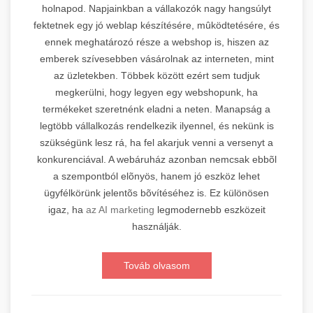
holnapod. Napjainkban a vállakozók nagy hangsúlyt
fektetnek egy jó weblap készítésére, mûködtetésére, és
ennek meghatározó része a webshop is, hiszen az
emberek szívesebben vásárolnak az interneten, mint
az üzletekben. Többek között ezért sem tudjuk
megkerülni, hogy legyen egy webshopunk, ha
termékeket szeretnénk eladni a neten. Manapság a
legtöbb vállalkozás rendelkezik ilyennel, és nekünk is
szükségünk lesz rá, ha fel akarjuk venni a versenyt a
konkurenciával. A webáruház azonban nemcsak ebbõl
a szempontból elõnyös, hanem jó eszköz lehet
ügyfélkörünk jelentõs bõvítéséhez is. Ez különösen
igaz, ha
az AI marketing
legmodernebb eszközeit
használják.
Továb olvasom