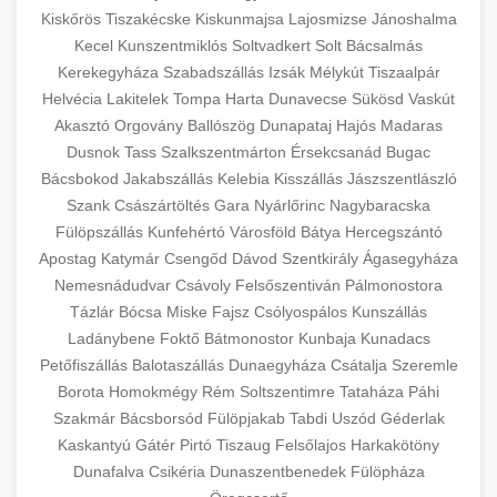
Kiskőrös
Tiszakécske
Kiskunmajsa
Lajosmizse
Jánoshalma
Kecel
Kunszentmiklós
Soltvadkert
Solt
Bácsalmás
Kerekegyháza
Szabadszállás
Izsák
Mélykút
Tiszaalpár
Helvécia
Lakitelek
Tompa
Harta
Dunavecse
Sükösd
Vaskút
Akasztó
Orgovány
Ballószög
Dunapataj
Hajós
Madaras
Dusnok
Tass
Szalkszentmárton
Érsekcsanád
Bugac
Bácsbokod
Jakabszállás
Kelebia
Kisszállás
Jászszentlászló
Szank
Császártöltés
Gara
Nyárlőrinc
Nagybaracska
Fülöpszállás
Kunfehértó
Városföld
Bátya
Hercegszántó
Apostag
Katymár
Csengőd
Dávod
Szentkirály
Ágasegyháza
Nemesnádudvar
Csávoly
Felsőszentiván
Pálmonostora
Tázlár
Bócsa
Miske
Fajsz
Csólyospálos
Kunszállás
Ladánybene
Foktő
Bátmonostor
Kunbaja
Kunadacs
Petőfiszállás
Balotaszállás
Dunaegyháza
Csátalja
Szeremle
Borota
Homokmégy
Rém
Soltszentimre
Tataháza
Páhi
Szakmár
Bácsborsód
Fülöpjakab
Tabdi
Uszód
Géderlak
Kaskantyú
Gátér
Pirtó
Tiszaug
Felsőlajos
Harkakötöny
Dunafalva
Csikéria
Dunaszentbenedek
Fülöpháza