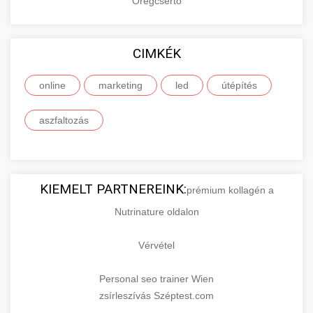
Öregcsertő
CIMKÉK
online
marketing
led
útépítés
aszfaltozás
KIEMELT PARTNEREINK:
prémium kollagén a
Nutrinature oldalon
Vérvétel
Personal seo trainer Wien
zsírleszívás Széptest.com