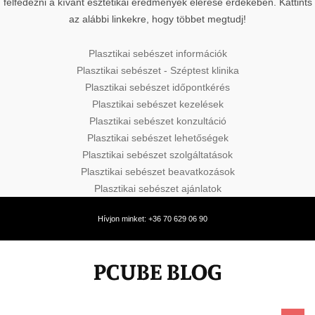
felfedezni a kívánt esztétikai eredmények elérése érdekében. Kattints
az alábbi linkekre, hogy többet megtudj!
Plasztikai sebészet információk
Plasztikai sebészet - Széptest klinika
Plasztikai sebészet időpontkérés
Plasztikai sebészet kezelések
Plasztikai sebészet konzultáció
Plasztikai sebészet lehetőségek
Plasztikai sebészet szolgáltatások
Plasztikai sebészet beavatkozások
Plasztikai sebészet ajánlatok
Hívjon minket: +36 70 629 06 90