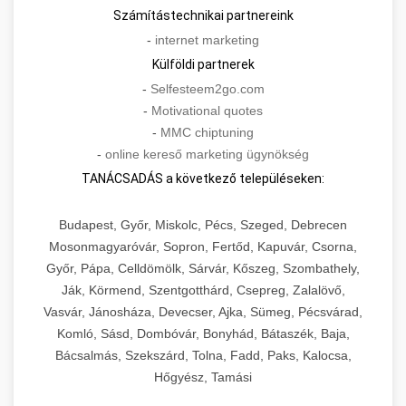
Számítástechnikai partnereink
-
internet marketing
Külföldi partnerek
-
Selfesteem2go.com
-
Motivational quotes
-
MMC chiptuning
-
online kereső marketing ügynökség
TANÁCSADÁS a következő településeken:
Budapest, Győr, Miskolc, Pécs, Szeged, Debrecen
Mosonmagyaróvár, Sopron, Fertőd, Kapuvár, Csorna,
Győr, Pápa, Celldömölk, Sárvár, Kőszeg, Szombathely,
Ják, Körmend, Szentgotthárd, Csepreg, Zalalövő,
Vasvár, Jánosháza, Devecser, Ajka, Sümeg, Pécsvárad,
Komló, Sásd, Dombóvár, Bonyhád, Bátaszék, Baja,
Bácsalmás, Szekszárd, Tolna, Fadd, Paks, Kalocsa,
Hőgyész, Tamási