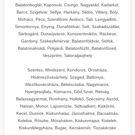
Balatonboglár, Kaposvár, Csurgó, Nagyatád, Kadarkút,
Barcs, Szigetvár, Sellye, Harkány, Siklós, Villány, Bóly,
Mohács, Pécs, Szentlőrinc Andocs, Tab, Lengyeltóti,
Simontornya, Enying, Dunaföldvár, Solt, Szabadszállás,
Sárbogárd, Dunaújváros, Kunszentmiklós, Ráckeve,
Gárdony, Székesfehérvár, Balatonföldvár, Siófok,
Balatonalmádi, Polgárdi, Balatonfűzfő, Balatonfüred,
Veszprém, Sátoraljaújhely
Szentes, Mindszent, Kondoros, Orosháza,
Hódmezővásárhely, Szeged, Battonya,
Mezőkovácsháza, Békéscsaba, Nagymaros,
Nyergesújfalu, Kismaros, Göd,Szob, Rétság,
Balassagyarmat, Romhány, Hollókő, Szécsény, Aszód,
Hatvan, Monor, Lajosmizse, Soltvadkert, Kiskőrös,
Kecel, Dusnok, Kiskunhalas, Jánoshalma, Bácsalmás,
Kelebia, Röszke, Mórahalom, Kiskunmajsa, Kistelek,
Kiskunfélegyháza, Bugac, Kecskemét, Tiszakécske