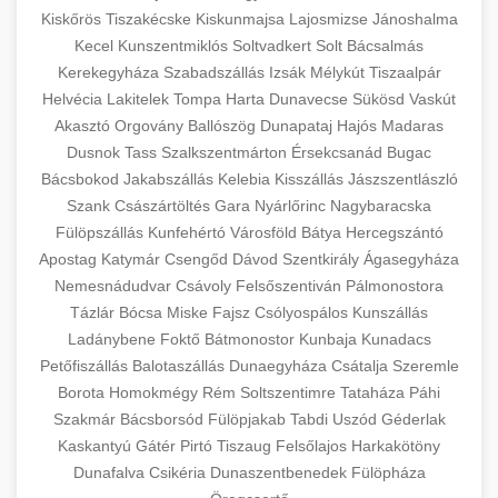
Kiskőrös
Tiszakécske
Kiskunmajsa
Lajosmizse
Jánoshalma
Kecel
Kunszentmiklós
Soltvadkert
Solt
Bácsalmás
Kerekegyháza
Szabadszállás
Izsák
Mélykút
Tiszaalpár
Helvécia
Lakitelek
Tompa
Harta
Dunavecse
Sükösd
Vaskút
Akasztó
Orgovány
Ballószög
Dunapataj
Hajós
Madaras
Dusnok
Tass
Szalkszentmárton
Érsekcsanád
Bugac
Bácsbokod
Jakabszállás
Kelebia
Kisszállás
Jászszentlászló
Szank
Császártöltés
Gara
Nyárlőrinc
Nagybaracska
Fülöpszállás
Kunfehértó
Városföld
Bátya
Hercegszántó
Apostag
Katymár
Csengőd
Dávod
Szentkirály
Ágasegyháza
Nemesnádudvar
Csávoly
Felsőszentiván
Pálmonostora
Tázlár
Bócsa
Miske
Fajsz
Csólyospálos
Kunszállás
Ladánybene
Foktő
Bátmonostor
Kunbaja
Kunadacs
Petőfiszállás
Balotaszállás
Dunaegyháza
Csátalja
Szeremle
Borota
Homokmégy
Rém
Soltszentimre
Tataháza
Páhi
Szakmár
Bácsborsód
Fülöpjakab
Tabdi
Uszód
Géderlak
Kaskantyú
Gátér
Pirtó
Tiszaug
Felsőlajos
Harkakötöny
Dunafalva
Csikéria
Dunaszentbenedek
Fülöpháza