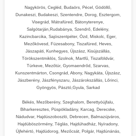
Nagykörös, Cegléd, Budaörs, Pécel, Gödöllő,
Dunakeszi, Budakeszi, Szentendre, Dorog, Esztergom,
Visegrád, Mátrafüred, Bátonyterenye,
Salgótarján,Rudabánya, Szendrő, Edelény,
Kazincbarcika, Sajószentpéter, Ózd, Miskolc, Eger,
Mezőkövesd, Füzesabony, Tiszafüred, Heves,
Jászapáti, Kunhegyes, Újszász, Kisújszállás,
Törökszentmiklós, Szolnok, Martfű, Tiszaföldvár,
Túrkeve, Mezőtúr, Gyomaendrőd, Szarvas,
Kunszentmárton, Csongrád, Abony, Nagykáta, Újszász,
Jászberény, Jászfényszaru, Jászárokszállás, Lőrinci,
Gyöngyös, Pásztó,Gyula, Sarkad
Békés, Mezőberény, Szeghalom, Berettyóújfalu,
Biharkeresztes, Püspökladány, Karcag, Derecske,
Nádudvar, Hajdúszoboszló, Debrecen, Balmazújváros,
Hajdúböszörmény, Téglás, Hajdúhadház, Nyíradony,
Újfehértó, Hajdúdorog, Mezőcsát, Polgár, Hajdúnánás,