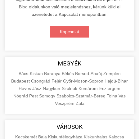
Blog
oldalunkon való megjelenéshez, kérünk küld el
üzenetedet a Kapcsolat menüpontban.
Kapcsolat
MEGYÉK
Bács-Kiskun
Baranya
Békés
Borsod-Abaúj-Zemplén
Budapest
Csongrád
Fejér
Győr-Moson-Sopron
Hajdú-Bihar
Heves
Jász-Nagykun-Szolnok
Komárom-Esztergom
Nógrád
Pest
Somogy
Szabolcs-Szatmár-Bereg
Tolna
Vas
Veszprém
Zala
VÁROSOK
Kecskemét
Baja
Kiskunfélegyháza
Kiskunhalas
Kalocsa