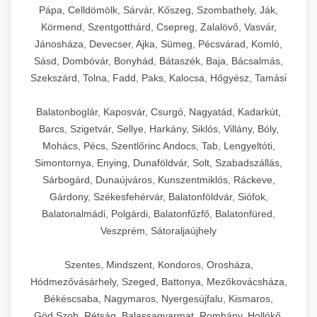
Pápa, Celldömölk, Sárvár, Kőszeg, Szombathely, Ják,
Körmend, Szentgotthárd, Csepreg, Zalalövő, Vasvár,
Jánosháza, Devecser, Ajka, Sümeg, Pécsvárad, Komló,
Sásd, Dombóvár, Bonyhád, Bátaszék, Baja, Bácsalmás,
Szekszárd, Tolna, Fadd, Paks, Kalocsa, Hőgyész, Tamási
Balatonboglár, Kaposvár, Csurgó, Nagyatád, Kadarkút,
Barcs, Szigetvár, Sellye, Harkány, Siklós, Villány, Bóly,
Mohács, Pécs, Szentlőrinc Andocs, Tab, Lengyeltóti,
Simontornya, Enying, Dunaföldvár, Solt, Szabadszállás,
Sárbogárd, Dunaújváros, Kunszentmiklós, Ráckeve,
Gárdony, Székesfehérvár, Balatonföldvár, Siófok,
Balatonalmádi, Polgárdi, Balatonfűzfő, Balatonfüred,
Veszprém, Sátoraljaújhely
Szentes, Mindszent, Kondoros, Orosháza,
Hódmezővásárhely, Szeged, Battonya, Mezőkovácsháza,
Békéscsaba, Nagymaros, Nyergesújfalu, Kismaros,
Göd,Szob, Rétság, Balassagyarmat, Romhány, Hollókő,