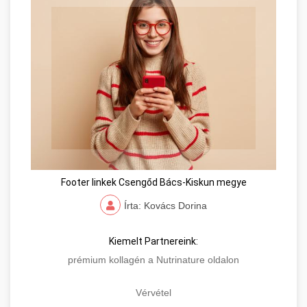
Footer linkek Csengőd Bács-Kiskun megye
Írta: Kovács Dorina
Kiemelt Partnereink:
prémium kollagén a Nutrinature oldalon
Vérvétel