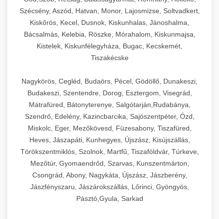
Szécsény, Aszód, Hatvan, Monor, Lajosmizse, Soltvadkert,
Kiskőrös, Kecel, Dusnok, Kiskunhalas, Jánoshalma,
Bácsalmás, Kelebia, Röszke, Mórahalom, Kiskunmajsa,
Kistelek, Kiskunfélegyháza, Bugac, Kecskemét,
Tiszakécske
Nagykörös, Cegléd, Budaörs, Pécel, Gödöllő, Dunakeszi,
Budakeszi, Szentendre, Dorog, Esztergom, Visegrád,
Mátrafüred, Bátonyterenye, Salgótarján,Rudabánya,
Szendrő, Edelény, Kazincbarcika, Sajószentpéter, Ózd,
Miskolc, Eger, Mezőkövesd, Füzesabony, Tiszafüred,
Heves, Jászapáti, Kunhegyes, Újszász, Kisújszállás,
Törökszentmiklós, Szolnok, Martfű, Tiszaföldvár, Túrkeve,
Mezőtúr, Gyomaendrőd, Szarvas, Kunszentmárton,
Csongrád, Abony, Nagykáta, Újszász, Jászberény,
Jászfényszaru, Jászárokszállás, Lőrinci, Gyöngyös,
Pásztó,Gyula, Sarkad