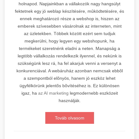
holnapod. Napjainkban a vállakozók nagy hangsúlyt
fektetnek egy jó weblap készítésére, mûködtetésére, és
ennek meghatározó része a webshop is, hiszen az
emberek szívesebben vásárolnak az interneten, mint
az üzletekben. Többek között ezért sem tudjuk
megkerülni, hogy legyen egy webshopunk, ha
termékeket szeretnénk eladni a neten. Manapság a
legtöbb vállalkozás rendelkezik ilyennel, és nekünk is
szükségünk lesz rá, ha fel akarjuk venni a versenyt a
konkurenciával. A webáruház azonban nemcsak ebbõl
a szempontból elõnyös, hanem jó eszköz lehet
ügyfélkörünk jelentõs bõvítéséhez is. Ez különösen
igaz, ha
az AI marketing
legmodernebb eszközeit
használják.
Továb olvasom