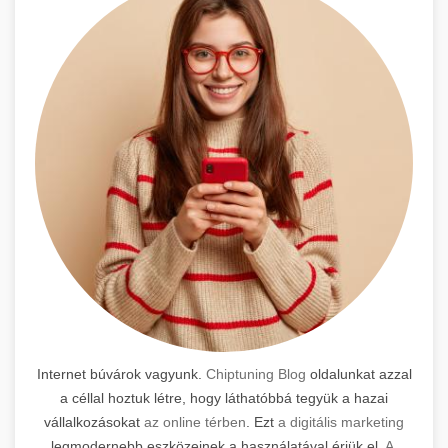
Internet búvárok vagyunk.
Chiptuning Blog
oldalunkat azzal
a céllal hoztuk létre, hogy láthatóbbá tegyük a hazai
vállalkozásokat
az online térben
. Ezt
a digitális marketing
legmodernebb eszközeinek a használatával érjük el.
A