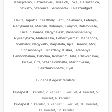
Tiszaújváros, Tiszavasvári, Tiszalök, Tokaj, Felsőzsolca,
Szikszó, Szerencs, Sárospatak, Zalaszentgrót
Hévíz, Tapolca, Keszthely, Lenti, Zalakaros, Letenye,
Nagykanizsa, Marcali, Böhönye, Fonyód, Balatonlelle,
Encs, Kisvárda, Nagyhalász, Vásárosnamény,
Nyíregyháza, Mátészalka, Fehérgyarmat, Máriapócs,
Nyírbátor, Nagykálló, Várpalota, Ajka, Herend, Mór,
Kincsesbánya, Oroszlány, Kisbér, Tatabánya,
Pannonhalma, Bábolna, Komárom, Tata, Pilisvörösvár,
Bicske, Érd, Százhalombatta, Martonvásár,
Százhalombatta, Gyál.
Budapest egész területe:
Budapest
1. kerület
,
2. kerület
,
3. kerület
,
4. kerület
,
5.
kerület
,
6. kerület
Budapest
7. kerület
,
8. kerület
,
9. kerület
,
10. kerület
,
11. kerület
,
12. kerület