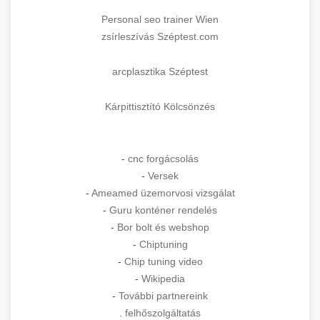
Personal seo trainer Wien
zsírleszívás Széptest.com
arcplasztika Széptest
Kárpittisztító Kölcsönzés
-
cnc forgácsolás
-
Versek
-
Ameamed üzemorvosi vizsgálat
-
Guru konténer rendelés
-
Bor bolt és webshop
-
Chiptuning
-
Chip tuning video
-
Wikipedia
-
További partnereink
.
felhőszolgáltatás