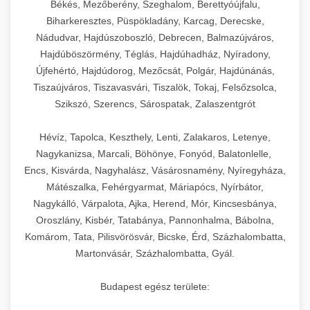
Békés, Mezőberény, Szeghalom, Berettyóújfalu,
Biharkeresztes, Püspökladány, Karcag, Derecske,
Nádudvar, Hajdúszoboszló, Debrecen, Balmazújváros,
Hajdúböszörmény, Téglás, Hajdúhadház, Nyíradony,
Újfehértó, Hajdúdorog, Mezőcsát, Polgár, Hajdúnánás,
Tiszaújváros, Tiszavasvári, Tiszalök, Tokaj, Felsőzsolca,
Szikszó, Szerencs, Sárospatak, Zalaszentgrót
Hévíz, Tapolca, Keszthely, Lenti, Zalakaros, Letenye,
Nagykanizsa, Marcali, Böhönye, Fonyód, Balatonlelle,
Encs, Kisvárda, Nagyhalász, Vásárosnamény, Nyíregyháza,
Mátészalka, Fehérgyarmat, Máriapócs, Nyírbátor,
Nagykálló, Várpalota, Ajka, Herend, Mór, Kincsesbánya,
Oroszlány, Kisbér, Tatabánya, Pannonhalma, Bábolna,
Komárom, Tata, Pilisvörösvár, Bicske, Érd, Százhalombatta,
Martonvásár, Százhalombatta, Gyál.
Budapest egész területe: