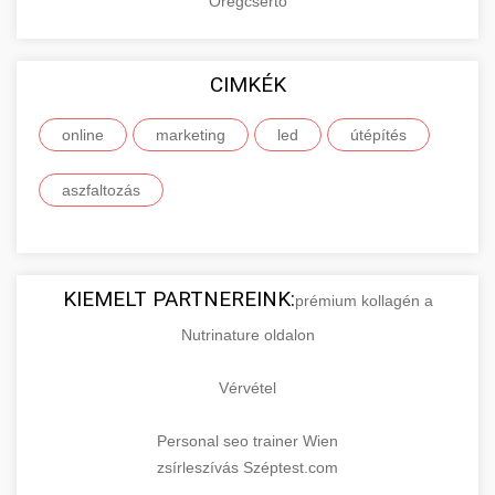
Öregcsertő
CIMKÉK
online
marketing
led
útépítés
aszfaltozás
KIEMELT PARTNEREINK:
prémium kollagén a
Nutrinature oldalon
Vérvétel
Personal seo trainer Wien
zsírleszívás Széptest.com