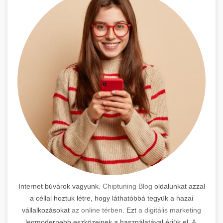
Internet búvárok vagyunk.
Chiptuning Blog
oldalunkat azzal
a céllal hoztuk létre, hogy láthatóbbá tegyük a hazai
vállalkozásokat
az online térben
. Ezt
a digitális marketing
legmodernebb eszközeinek a használatával érjük el.
A