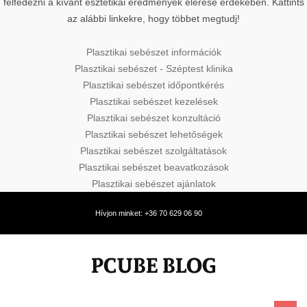
felfedezni a kívánt esztétikai eredmények elérése érdekében. Kattints
az alábbi linkekre, hogy többet megtudj!
Plasztikai sebészet információk
Plasztikai sebészet - Széptest klinika
Plasztikai sebészet időpontkérés
Plasztikai sebészet kezelések
Plasztikai sebészet konzultáció
Plasztikai sebészet lehetőségek
Plasztikai sebészet szolgáltatások
Plasztikai sebészet beavatkozások
Plasztikai sebészet ajánlatok
Hívjon minket: +36 70 629 06 90