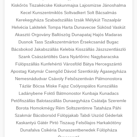
Kiskőrös
Tiszakécske
Kiskunmajsa
Lajosmizse
Jánoshalma
Kecel
Kunszentmiklós
Soltvadkert
Solt
Bácsalmás
Kerekegyháza
Szabadszállás
Izsák
Mélykút
Tiszaalpár
Helvécia
Lakitelek
Tompa
Harta
Dunavecse
Sükösd
Vaskút
Akasztó
Orgovány
Ballószög
Dunapataj
Hajós
Madaras
Dusnok
Tass
Szalkszentmárton
Érsekcsanád
Bugac
Bácsbokod
Jakabszállás
Kelebia
Kisszállás
Jászszentlászló
Szank
Császártöltés
Gara
Nyárlőrinc
Nagybaracska
Fülöpszállás
Kunfehértó
Városföld
Bátya
Hercegszántó
Apostag
Katymár
Csengőd
Dávod
Szentkirály
Ágasegyháza
Nemesnádudvar
Csávoly
Felsőszentiván
Pálmonostora
Tázlár
Bócsa
Miske
Fajsz
Csólyospálos
Kunszállás
Ladánybene
Foktő
Bátmonostor
Kunbaja
Kunadacs
Petőfiszállás
Balotaszállás
Dunaegyháza
Csátalja
Szeremle
Borota
Homokmégy
Rém
Soltszentimre
Tataháza
Páhi
Szakmár
Bácsborsód
Fülöpjakab
Tabdi
Uszód
Géderlak
Kaskantyú
Gátér
Pirtó
Tiszaug
Felsőlajos
Harkakötöny
Dunafalva
Csikéria
Dunaszentbenedek
Fülöpháza