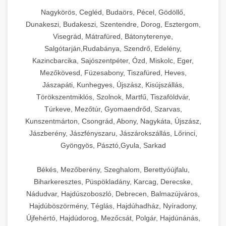
Nagykörös, Cegléd, Budaörs, Pécel, Gödöllő,
Dunakeszi, Budakeszi, Szentendre, Dorog, Esztergom,
Visegrád, Mátrafüred, Bátonyterenye,
Salgótarján,Rudabánya, Szendrő, Edelény,
Kazincbarcika, Sajószentpéter, Ózd, Miskolc, Eger,
Mezőkövesd, Füzesabony, Tiszafüred, Heves,
Jászapáti, Kunhegyes, Újszász, Kisújszállás,
Törökszentmiklós, Szolnok, Martfű, Tiszaföldvár,
Túrkeve, Mezőtúr, Gyomaendrőd, Szarvas,
Kunszentmárton, Csongrád, Abony, Nagykáta, Újszász,
Jászberény, Jászfényszaru, Jászárokszállás, Lőrinci,
Gyöngyös, Pásztó,Gyula, Sarkad
Békés, Mezőberény, Szeghalom, Berettyóújfalu,
Biharkeresztes, Püspökladány, Karcag, Derecske,
Nádudvar, Hajdúszoboszló, Debrecen, Balmazújváros,
Hajdúböszörmény, Téglás, Hajdúhadház, Nyíradony,
Újfehértó, Hajdúdorog, Mezőcsát, Polgár, Hajdúnánás,