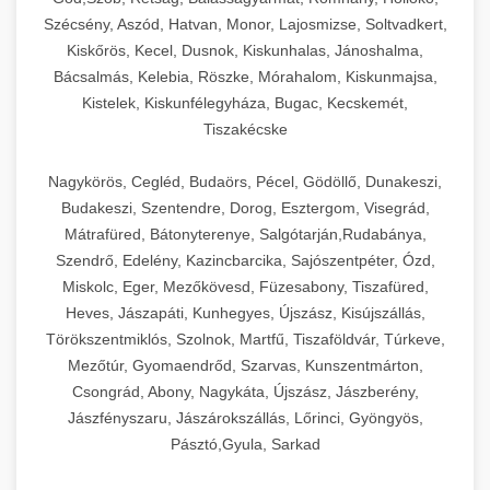
Szécsény, Aszód, Hatvan, Monor, Lajosmizse, Soltvadkert,
Kiskőrös, Kecel, Dusnok, Kiskunhalas, Jánoshalma,
Bácsalmás, Kelebia, Röszke, Mórahalom, Kiskunmajsa,
Kistelek, Kiskunfélegyháza, Bugac, Kecskemét,
Tiszakécske
Nagykörös, Cegléd, Budaörs, Pécel, Gödöllő, Dunakeszi,
Budakeszi, Szentendre, Dorog, Esztergom, Visegrád,
Mátrafüred, Bátonyterenye, Salgótarján,Rudabánya,
Szendrő, Edelény, Kazincbarcika, Sajószentpéter, Ózd,
Miskolc, Eger, Mezőkövesd, Füzesabony, Tiszafüred,
Heves, Jászapáti, Kunhegyes, Újszász, Kisújszállás,
Törökszentmiklós, Szolnok, Martfű, Tiszaföldvár, Túrkeve,
Mezőtúr, Gyomaendrőd, Szarvas, Kunszentmárton,
Csongrád, Abony, Nagykáta, Újszász, Jászberény,
Jászfényszaru, Jászárokszállás, Lőrinci, Gyöngyös,
Pásztó,Gyula, Sarkad