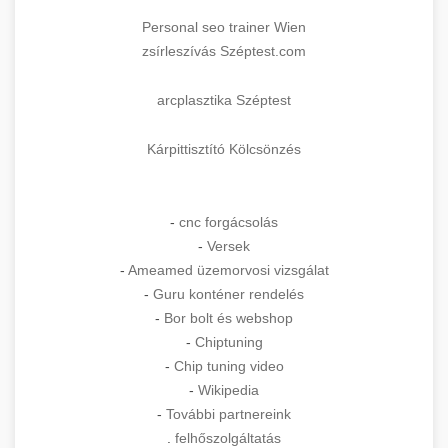
Personal seo trainer Wien
zsírleszívás Széptest.com
arcplasztika Széptest
Kárpittisztító Kölcsönzés
-
cnc forgácsolás
-
Versek
-
Ameamed üzemorvosi vizsgálat
-
Guru konténer rendelés
-
Bor bolt és webshop
-
Chiptuning
-
Chip tuning video
-
Wikipedia
-
További partnereink
.
felhőszolgáltatás