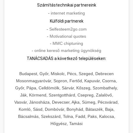
Számítástechnikai partnereink
-
internet marketing
Külföldi partnerek
-
Selfesteem2go.com
-
Motivational quotes
-
MMC chiptuning
-
online kereső marketing ügynökség
TANÁCSADÁS a következő településeken:
Budapest, Győr, Miskolc, Pécs, Szeged, Debrecen
Mosonmagyaróvár, Sopron, Fertőd, Kapuvár, Csorna,
Győr, Pápa, Celldömölk, Sárvár, Kőszeg, Szombathely,
Ják, Körmend, Szentgotthárd, Csepreg, Zalalövő,
Vasvár, Jánosháza, Devecser, Ajka, Sümeg, Pécsvárad,
Komló, Sásd, Dombóvár, Bonyhád, Bátaszék, Baja,
Bácsalmás, Szekszárd, Tolna, Fadd, Paks, Kalocsa,
Hőgyész, Tamási