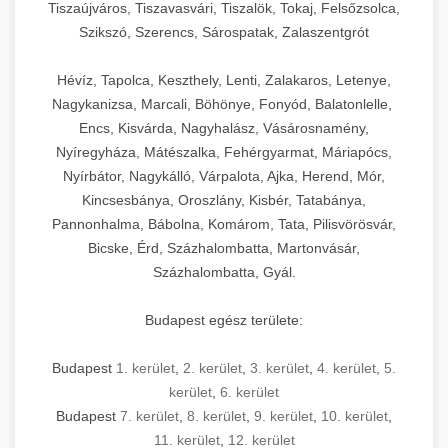
Tiszaújváros, Tiszavasvári, Tiszalök, Tokaj, Felsőzsolca,
Szikszó, Szerencs, Sárospatak, Zalaszentgrót
Hévíz, Tapolca, Keszthely, Lenti, Zalakaros, Letenye,
Nagykanizsa, Marcali, Böhönye, Fonyód, Balatonlelle,
Encs, Kisvárda, Nagyhalász, Vásárosnamény,
Nyíregyháza, Mátészalka, Fehérgyarmat, Máriapócs,
Nyírbátor, Nagykálló, Várpalota, Ajka, Herend, Mór,
Kincsesbánya, Oroszlány, Kisbér, Tatabánya,
Pannonhalma, Bábolna, Komárom, Tata, Pilisvörösvár,
Bicske, Érd, Százhalombatta, Martonvásár,
Százhalombatta, Gyál.
Budapest egész területe:
Budapest
1. kerület
,
2. kerület
,
3. kerület
,
4. kerület
,
5.
kerület
,
6. kerület
Budapest
7. kerület
,
8. kerület
,
9. kerület
,
10. kerület
,
11. kerület
,
12. kerület