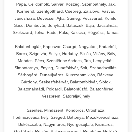
Pápa, Celldömölk, Sárvár, Kőszeg, Szombathely, Ják,
Körmend, Szentgotthárd, Csepreg, Zalalövő, Vasvár,
Jánosháza, Devecser, Ajka, Sümeg, Pécsvárad, Komló,
Sásd, Dombóvár, Bonyhád, Bátaszék, Baja, Bácsalmás,
Szekszárd, Tolna, Fadd, Paks, Kalocsa, Hőgyész, Tamási
Balatonboglár, Kaposvár, Csurgó, Nagyatád, Kadarkút,
Barcs, Szigetvár, Sellye, Harkány, Siklós, Villány, Bóly,
Mohács, Pécs, Szentlőrinc Andocs, Tab, Lengyeltóti,
Simontornya, Enying, Dunaföldvár, Solt, Szabadszállás,
Sárbogárd, Dunaújváros, Kunszentmiklós, Ráckeve,
Gárdony, Székesfehérvár, Balatonföldvár, Siófok,
Balatonalmádi, Polgárdi, Balatonfűzfő, Balatonfüred,
Veszprém, Sátoraljaújhely
Szentes, Mindszent, Kondoros, Orosháza,
Hódmezővásárhely, Szeged, Battonya, Mezőkovácsháza,
Békéscsaba, Nagymaros, Nyergesújfalu, Kismaros,
Göd,Szob, Rétság, Balassagyarmat, Romhány, Hollókő,