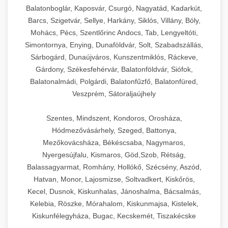
Balatonboglár, Kaposvár, Csurgó, Nagyatád, Kadarkút,
Barcs, Szigetvár, Sellye, Harkány, Siklós, Villány, Bóly,
Mohács, Pécs, Szentlőrinc Andocs, Tab, Lengyeltóti,
Simontornya, Enying, Dunaföldvár, Solt, Szabadszállás,
Sárbogárd, Dunaújváros, Kunszentmiklós, Ráckeve,
Gárdony, Székesfehérvár, Balatonföldvár, Siófok,
Balatonalmádi, Polgárdi, Balatonfűzfő, Balatonfüred,
Veszprém, Sátoraljaújhely
Szentes, Mindszent, Kondoros, Orosháza,
Hódmezővásárhely, Szeged, Battonya,
Mezőkovácsháza, Békéscsaba, Nagymaros,
Nyergesújfalu, Kismaros, Göd,Szob, Rétság,
Balassagyarmat, Romhány, Hollókő, Szécsény, Aszód,
Hatvan, Monor, Lajosmizse, Soltvadkert, Kiskőrös,
Kecel, Dusnok, Kiskunhalas, Jánoshalma, Bácsalmás,
Kelebia, Röszke, Mórahalom, Kiskunmajsa, Kistelek,
Kiskunfélegyháza, Bugac, Kecskemét, Tiszakécske