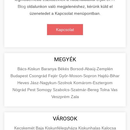
Blog
oldalunkon való megjelenéshez, kérünk küld el
üzenetedet a Kapcsolat menüpontban.
Kapcsolat
MEGYÉK
Bács-Kiskun
Baranya
Békés
Borsod-Abaúj-Zemplén
Budapest
Csongrád
Fejér
Győr-Moson-Sopron
Hajdú-Bihar
Heves
Jász-Nagykun-Szolnok
Komárom-Esztergom
Nógrád
Pest
Somogy
Szabolcs-Szatmár-Bereg
Tolna
Vas
Veszprém
Zala
VÁROSOK
Kecskemét
Baja
Kiskunfélegyháza
Kiskunhalas
Kalocsa