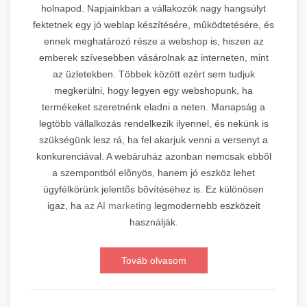
holnapod. Napjainkban a vállakozók nagy hangsúlyt
fektetnek egy jó weblap készítésére, mûködtetésére, és
ennek meghatározó része a webshop is, hiszen az
emberek szívesebben vásárolnak az interneten, mint
az üzletekben. Többek között ezért sem tudjuk
megkerülni, hogy legyen egy webshopunk, ha
termékeket szeretnénk eladni a neten. Manapság a
legtöbb vállalkozás rendelkezik ilyennel, és nekünk is
szükségünk lesz rá, ha fel akarjuk venni a versenyt a
konkurenciával. A webáruház azonban nemcsak ebbõl
a szempontból elõnyös, hanem jó eszköz lehet
ügyfélkörünk jelentõs bõvítéséhez is. Ez különösen
igaz, ha
az AI marketing
legmodernebb eszközeit
használják.
Továb olvasom