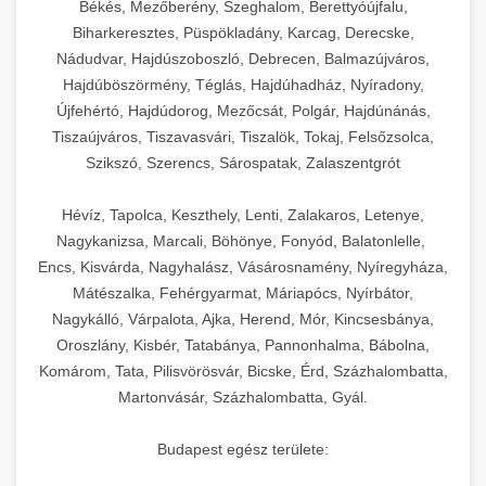
Békés, Mezőberény, Szeghalom, Berettyóújfalu,
Biharkeresztes, Püspökladány, Karcag, Derecske,
Nádudvar, Hajdúszoboszló, Debrecen, Balmazújváros,
Hajdúböszörmény, Téglás, Hajdúhadház, Nyíradony,
Újfehértó, Hajdúdorog, Mezőcsát, Polgár, Hajdúnánás,
Tiszaújváros, Tiszavasvári, Tiszalök, Tokaj, Felsőzsolca,
Szikszó, Szerencs, Sárospatak, Zalaszentgrót
Hévíz, Tapolca, Keszthely, Lenti, Zalakaros, Letenye,
Nagykanizsa, Marcali, Böhönye, Fonyód, Balatonlelle,
Encs, Kisvárda, Nagyhalász, Vásárosnamény, Nyíregyháza,
Mátészalka, Fehérgyarmat, Máriapócs, Nyírbátor,
Nagykálló, Várpalota, Ajka, Herend, Mór, Kincsesbánya,
Oroszlány, Kisbér, Tatabánya, Pannonhalma, Bábolna,
Komárom, Tata, Pilisvörösvár, Bicske, Érd, Százhalombatta,
Martonvásár, Százhalombatta, Gyál.
Budapest egész területe: