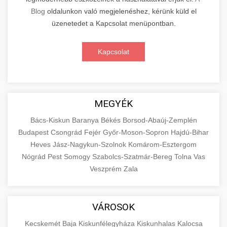
Blog
oldalunkon való megjelenéshez, kérünk küld el
üzenetedet a Kapcsolat menüpontban.
Kapcsolat
MEGYÉK
Bács-Kiskun
Baranya
Békés
Borsod-Abaúj-Zemplén
Budapest
Csongrád
Fejér
Győr-Moson-Sopron
Hajdú-Bihar
Heves
Jász-Nagykun-Szolnok
Komárom-Esztergom
Nógrád
Pest
Somogy
Szabolcs-Szatmár-Bereg
Tolna
Vas
Veszprém
Zala
VÁROSOK
Kecskemét
Baja
Kiskunfélegyháza
Kiskunhalas
Kalocsa