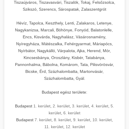
Tiszaújváros, Tiszavasvári, Tiszalök, Tokaj, Felsőzsolca,
Szikszó, Szerencs, Sárospatak, Zalaszentgrót
Hévíz, Tapolca, Keszthely, Lenti, Zalakaros, Letenye,
Nagykanizsa, Marcali, Böhönye, Fonyód, Balatonlelle,
Encs, Kisvárda, Nagyhalász, Vásárosnamény,
Nyíregyháza, Mátészalka, Fehérgyarmat, Máriapócs,
Nyírbátor, Nagykálló, Várpalota, Ajka, Herend, Mór,
Kincsesbánya, Oroszlány, Kisbér, Tatabánya,
Pannonhalma, Bábolna, Komárom, Tata, Pilisvörösvár,
Bicske, Érd, Százhalombatta, Martonvásár,
Százhalombatta, Gyál.
Budapest egész területe:
Budapest
1. kerület
,
2. kerület
,
3. kerület
,
4. kerület
,
5.
kerület
,
6. kerület
Budapest
7. kerület
,
8. kerület
,
9. kerület
,
10. kerület
,
11. kerület
,
12. kerület