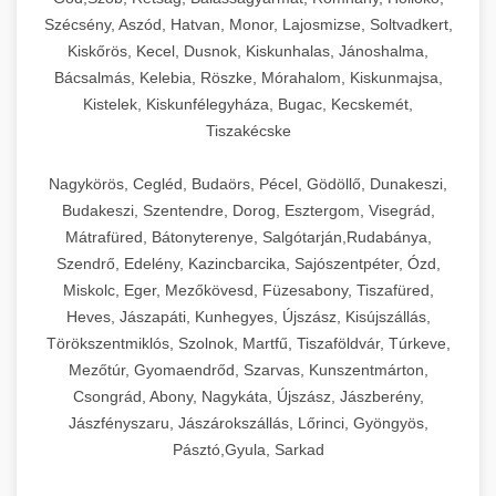
Szécsény, Aszód, Hatvan, Monor, Lajosmizse, Soltvadkert,
Kiskőrös, Kecel, Dusnok, Kiskunhalas, Jánoshalma,
Bácsalmás, Kelebia, Röszke, Mórahalom, Kiskunmajsa,
Kistelek, Kiskunfélegyháza, Bugac, Kecskemét,
Tiszakécske
Nagykörös, Cegléd, Budaörs, Pécel, Gödöllő, Dunakeszi,
Budakeszi, Szentendre, Dorog, Esztergom, Visegrád,
Mátrafüred, Bátonyterenye, Salgótarján,Rudabánya,
Szendrő, Edelény, Kazincbarcika, Sajószentpéter, Ózd,
Miskolc, Eger, Mezőkövesd, Füzesabony, Tiszafüred,
Heves, Jászapáti, Kunhegyes, Újszász, Kisújszállás,
Törökszentmiklós, Szolnok, Martfű, Tiszaföldvár, Túrkeve,
Mezőtúr, Gyomaendrőd, Szarvas, Kunszentmárton,
Csongrád, Abony, Nagykáta, Újszász, Jászberény,
Jászfényszaru, Jászárokszállás, Lőrinci, Gyöngyös,
Pásztó,Gyula, Sarkad