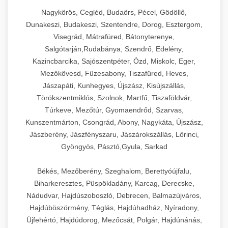
Nagykörös, Cegléd, Budaörs, Pécel, Gödöllő,
Dunakeszi, Budakeszi, Szentendre, Dorog, Esztergom,
Visegrád, Mátrafüred, Bátonyterenye,
Salgótarján,Rudabánya, Szendrő, Edelény,
Kazincbarcika, Sajószentpéter, Ózd, Miskolc, Eger,
Mezőkövesd, Füzesabony, Tiszafüred, Heves,
Jászapáti, Kunhegyes, Újszász, Kisújszállás,
Törökszentmiklós, Szolnok, Martfű, Tiszaföldvár,
Túrkeve, Mezőtúr, Gyomaendrőd, Szarvas,
Kunszentmárton, Csongrád, Abony, Nagykáta, Újszász,
Jászberény, Jászfényszaru, Jászárokszállás, Lőrinci,
Gyöngyös, Pásztó,Gyula, Sarkad
Békés, Mezőberény, Szeghalom, Berettyóújfalu,
Biharkeresztes, Püspökladány, Karcag, Derecske,
Nádudvar, Hajdúszoboszló, Debrecen, Balmazújváros,
Hajdúböszörmény, Téglás, Hajdúhadház, Nyíradony,
Újfehértó, Hajdúdorog, Mezőcsát, Polgár, Hajdúnánás,