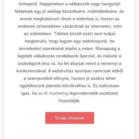
holnapod. Napjainkban a vállakozók nagy hangsúlyt
fektetnek egy jó weblap készítésére, mûködtetésére, és
ennek meghatározó része a webshop is, hiszen az
emberek szívesebben vásárolnak az interneten, mint
az üzletekben. Többek között ezért sem tudjuk
megkerülni, hogy legyen egy webshopunk, ha
termékeket szeretnénk eladni a neten. Manapság a
legtöbb vállalkozás rendelkezik ilyennel, és nekünk is
szükségünk lesz rá, ha fel akarjuk venni a versenyt a
konkurenciával. A webáruház azonban nemcsak ebbõl
a szempontból elõnyös, hanem jó eszköz lehet
ügyfélkörünk jelentõs bõvítéséhez is. Ez különösen
igaz, ha
az AI marketing
legmodernebb eszközeit
használják.
Továb olvasom