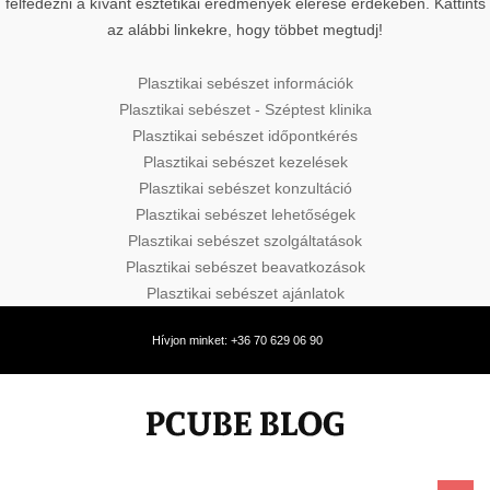
felfedezni a kívánt esztétikai eredmények elérése érdekében. Kattints
az alábbi linkekre, hogy többet megtudj!
Plasztikai sebészet információk
Plasztikai sebészet - Széptest klinika
Plasztikai sebészet időpontkérés
Plasztikai sebészet kezelések
Plasztikai sebészet konzultáció
Plasztikai sebészet lehetőségek
Plasztikai sebészet szolgáltatások
Plasztikai sebészet beavatkozások
Plasztikai sebészet ajánlatok
Hívjon minket: +36 70 629 06 90