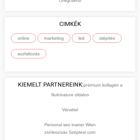
Öregcsertő
CIMKÉK
online
marketing
led
útépítés
aszfaltozás
KIEMELT PARTNEREINK:
prémium kollagén a
Nutrinature oldalon
Vérvétel
Personal seo trainer Wien
zsírleszívás Széptest.com