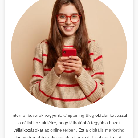
Internet búvárok vagyunk.
Chiptuning Blog
oldalunkat azzal
a céllal hoztuk létre, hogy láthatóbbá tegyük a hazai
vállalkozásokat
az online térben
. Ezt
a digitális marketing
legmodernebb eszközeinek a használatával érjük el.
A