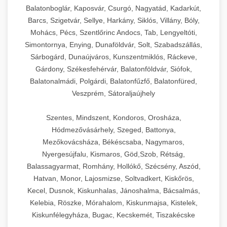
Balatonboglár, Kaposvár, Csurgó, Nagyatád, Kadarkút,
Barcs, Szigetvár, Sellye, Harkány, Siklós, Villány, Bóly,
Mohács, Pécs, Szentlőrinc Andocs, Tab, Lengyeltóti,
Simontornya, Enying, Dunaföldvár, Solt, Szabadszállás,
Sárbogárd, Dunaújváros, Kunszentmiklós, Ráckeve,
Gárdony, Székesfehérvár, Balatonföldvár, Siófok,
Balatonalmádi, Polgárdi, Balatonfűzfő, Balatonfüred,
Veszprém, Sátoraljaújhely
Szentes, Mindszent, Kondoros, Orosháza,
Hódmezővásárhely, Szeged, Battonya,
Mezőkovácsháza, Békéscsaba, Nagymaros,
Nyergesújfalu, Kismaros, Göd,Szob, Rétság,
Balassagyarmat, Romhány, Hollókő, Szécsény, Aszód,
Hatvan, Monor, Lajosmizse, Soltvadkert, Kiskőrös,
Kecel, Dusnok, Kiskunhalas, Jánoshalma, Bácsalmás,
Kelebia, Röszke, Mórahalom, Kiskunmajsa, Kistelek,
Kiskunfélegyháza, Bugac, Kecskemét, Tiszakécske