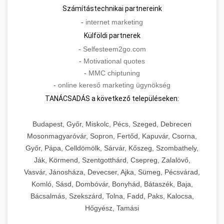
Számítástechnikai partnereink
-
internet marketing
Külföldi partnerek
-
Selfesteem2go.com
-
Motivational quotes
-
MMC chiptuning
-
online kereső marketing ügynökség
TANÁCSADÁS a következő településeken:
Budapest, Győr, Miskolc, Pécs, Szeged, Debrecen
Mosonmagyaróvár, Sopron, Fertőd, Kapuvár, Csorna,
Győr, Pápa, Celldömölk, Sárvár, Kőszeg, Szombathely,
Ják, Körmend, Szentgotthárd, Csepreg, Zalalövő,
Vasvár, Jánosháza, Devecser, Ajka, Sümeg, Pécsvárad,
Komló, Sásd, Dombóvár, Bonyhád, Bátaszék, Baja,
Bácsalmás, Szekszárd, Tolna, Fadd, Paks, Kalocsa,
Hőgyész, Tamási