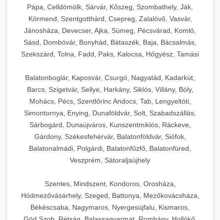
Pápa, Celldömölk, Sárvár, Kőszeg, Szombathely, Ják,
Körmend, Szentgotthárd, Csepreg, Zalalövő, Vasvár,
Jánosháza, Devecser, Ajka, Sümeg, Pécsvárad, Komló,
Sásd, Dombóvár, Bonyhád, Bátaszék, Baja, Bácsalmás,
Szekszárd, Tolna, Fadd, Paks, Kalocsa, Hőgyész, Tamási
Balatonboglár, Kaposvár, Csurgó, Nagyatád, Kadarkút,
Barcs, Szigetvár, Sellye, Harkány, Siklós, Villány, Bóly,
Mohács, Pécs, Szentlőrinc Andocs, Tab, Lengyeltóti,
Simontornya, Enying, Dunaföldvár, Solt, Szabadszállás,
Sárbogárd, Dunaújváros, Kunszentmiklós, Ráckeve,
Gárdony, Székesfehérvár, Balatonföldvár, Siófok,
Balatonalmádi, Polgárdi, Balatonfűzfő, Balatonfüred,
Veszprém, Sátoraljaújhely
Szentes, Mindszent, Kondoros, Orosháza,
Hódmezővásárhely, Szeged, Battonya, Mezőkovácsháza,
Békéscsaba, Nagymaros, Nyergesújfalu, Kismaros,
Göd,Szob, Rétság, Balassagyarmat, Romhány, Hollókő,