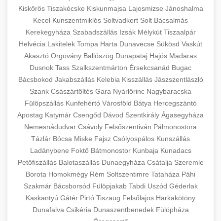
Kiskőrös
Tiszakécske
Kiskunmajsa
Lajosmizse
Jánoshalma
Kecel
Kunszentmiklós
Soltvadkert
Solt
Bácsalmás
Kerekegyháza
Szabadszállás
Izsák
Mélykút
Tiszaalpár
Helvécia
Lakitelek
Tompa
Harta
Dunavecse
Sükösd
Vaskút
Akasztó
Orgovány
Ballószög
Dunapataj
Hajós
Madaras
Dusnok
Tass
Szalkszentmárton
Érsekcsanád
Bugac
Bácsbokod
Jakabszállás
Kelebia
Kisszállás
Jászszentlászló
Szank
Császártöltés
Gara
Nyárlőrinc
Nagybaracska
Fülöpszállás
Kunfehértó
Városföld
Bátya
Hercegszántó
Apostag
Katymár
Csengőd
Dávod
Szentkirály
Ágasegyháza
Nemesnádudvar
Csávoly
Felsőszentiván
Pálmonostora
Tázlár
Bócsa
Miske
Fajsz
Csólyospálos
Kunszállás
Ladánybene
Foktő
Bátmonostor
Kunbaja
Kunadacs
Petőfiszállás
Balotaszállás
Dunaegyháza
Csátalja
Szeremle
Borota
Homokmégy
Rém
Soltszentimre
Tataháza
Páhi
Szakmár
Bácsborsód
Fülöpjakab
Tabdi
Uszód
Géderlak
Kaskantyú
Gátér
Pirtó
Tiszaug
Felsőlajos
Harkakötöny
Dunafalva
Csikéria
Dunaszentbenedek
Fülöpháza