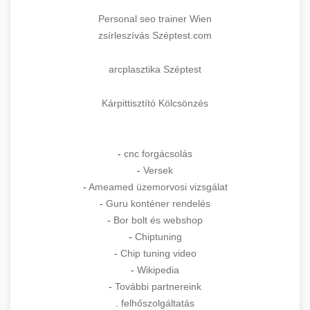
Personal seo trainer Wien
zsírleszívás Széptest.com
arcplasztika Széptest
Kárpittisztító Kölcsönzés
-
cnc forgácsolás
-
Versek
-
Ameamed üzemorvosi vizsgálat
-
Guru konténer rendelés
-
Bor bolt és webshop
-
Chiptuning
-
Chip tuning video
-
Wikipedia
-
További partnereink
.
felhőszolgáltatás