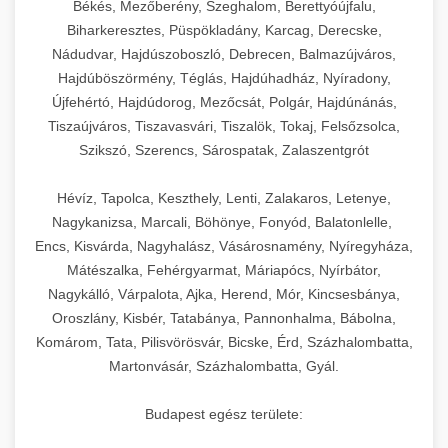
Békés, Mezőberény, Szeghalom, Berettyóújfalu,
Biharkeresztes, Püspökladány, Karcag, Derecske,
Nádudvar, Hajdúszoboszló, Debrecen, Balmazújváros,
Hajdúböszörmény, Téglás, Hajdúhadház, Nyíradony,
Újfehértó, Hajdúdorog, Mezőcsát, Polgár, Hajdúnánás,
Tiszaújváros, Tiszavasvári, Tiszalök, Tokaj, Felsőzsolca,
Szikszó, Szerencs, Sárospatak, Zalaszentgrót
Hévíz, Tapolca, Keszthely, Lenti, Zalakaros, Letenye,
Nagykanizsa, Marcali, Böhönye, Fonyód, Balatonlelle,
Encs, Kisvárda, Nagyhalász, Vásárosnamény, Nyíregyháza,
Mátészalka, Fehérgyarmat, Máriapócs, Nyírbátor,
Nagykálló, Várpalota, Ajka, Herend, Mór, Kincsesbánya,
Oroszlány, Kisbér, Tatabánya, Pannonhalma, Bábolna,
Komárom, Tata, Pilisvörösvár, Bicske, Érd, Százhalombatta,
Martonvásár, Százhalombatta, Gyál.
Budapest egész területe: