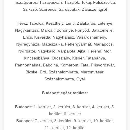
Tiszaújváros, Tiszavasvári, Tiszalök, Tokaj, Felsőzsolca,
Szikszó, Szerencs, Sárospatak, Zalaszentgrót
Hévíz, Tapolca, Keszthely, Lenti, Zalakaros, Letenye,
Nagykanizsa, Marcali, Böhönye, Fonyód, Balatonlelle,
Encs, Kisvárda, Nagyhalász, Vásárosnamény,
Nyíregyháza, Mátészalka, Fehérgyarmat, Máriapócs,
Nyírbátor, Nagykálló, Várpalota, Ajka, Herend, Mór,
Kincsesbánya, Oroszlány, Kisbér, Tatabánya,
Pannonhalma, Bábolna, Komárom, Tata, Pilisvörösvár,
Bicske, Érd, Százhalombatta, Martonvásár,
Százhalombatta, Gyál.
Budapest egész területe:
Budapest
1. kerület
,
2. kerület
,
3. kerület
,
4. kerület
,
5.
kerület
,
6. kerület
Budapest
7. kerület
,
8. kerület
,
9. kerület
,
10. kerület
,
11. kerület
,
12. kerület