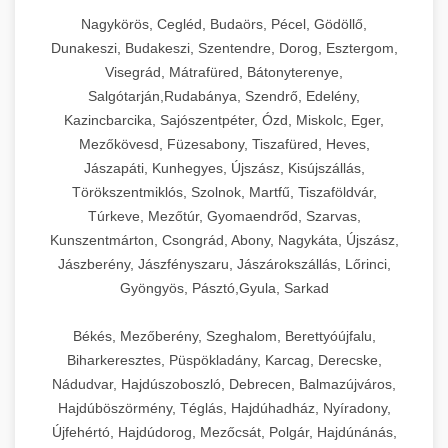
Nagykörös, Cegléd, Budaörs, Pécel, Gödöllő,
Dunakeszi, Budakeszi, Szentendre, Dorog, Esztergom,
Visegrád, Mátrafüred, Bátonyterenye,
Salgótarján,Rudabánya, Szendrő, Edelény,
Kazincbarcika, Sajószentpéter, Ózd, Miskolc, Eger,
Mezőkövesd, Füzesabony, Tiszafüred, Heves,
Jászapáti, Kunhegyes, Újszász, Kisújszállás,
Törökszentmiklós, Szolnok, Martfű, Tiszaföldvár,
Túrkeve, Mezőtúr, Gyomaendrőd, Szarvas,
Kunszentmárton, Csongrád, Abony, Nagykáta, Újszász,
Jászberény, Jászfényszaru, Jászárokszállás, Lőrinci,
Gyöngyös, Pásztó,Gyula, Sarkad
Békés, Mezőberény, Szeghalom, Berettyóújfalu,
Biharkeresztes, Püspökladány, Karcag, Derecske,
Nádudvar, Hajdúszoboszló, Debrecen, Balmazújváros,
Hajdúböszörmény, Téglás, Hajdúhadház, Nyíradony,
Újfehértó, Hajdúdorog, Mezőcsát, Polgár, Hajdúnánás,