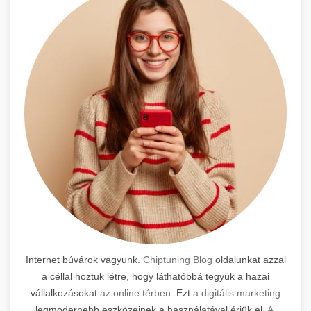
Internet búvárok vagyunk.
Chiptuning Blog
oldalunkat azzal
a céllal hoztuk létre, hogy láthatóbbá tegyük a hazai
vállalkozásokat
az online térben
. Ezt
a digitális marketing
legmodernebb eszközeinek a használatával érjük el.
A