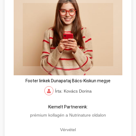
Footer linkek Dunapataj Bács-Kiskun megye
Írta: Kovács Dorina
Kiemelt Partnereink:
prémium kollagén a Nutrinature oldalon
Vérvétel