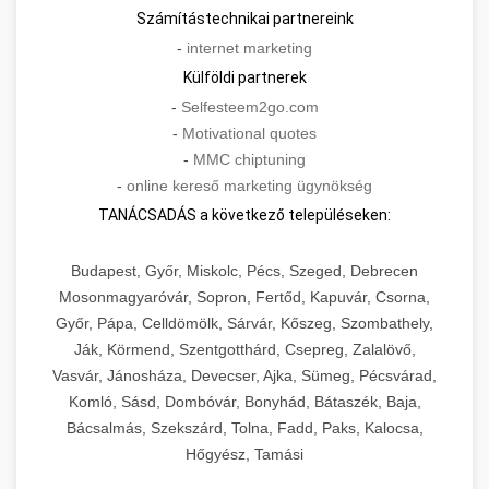
Számítástechnikai partnereink
-
internet marketing
Külföldi partnerek
-
Selfesteem2go.com
-
Motivational quotes
-
MMC chiptuning
-
online kereső marketing ügynökség
TANÁCSADÁS a következő településeken:
Budapest, Győr, Miskolc, Pécs, Szeged, Debrecen
Mosonmagyaróvár, Sopron, Fertőd, Kapuvár, Csorna,
Győr, Pápa, Celldömölk, Sárvár, Kőszeg, Szombathely,
Ják, Körmend, Szentgotthárd, Csepreg, Zalalövő,
Vasvár, Jánosháza, Devecser, Ajka, Sümeg, Pécsvárad,
Komló, Sásd, Dombóvár, Bonyhád, Bátaszék, Baja,
Bácsalmás, Szekszárd, Tolna, Fadd, Paks, Kalocsa,
Hőgyész, Tamási