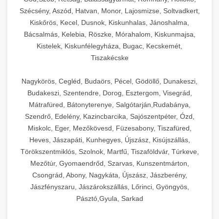
Szécsény, Aszód, Hatvan, Monor, Lajosmizse, Soltvadkert,
Kiskőrös, Kecel, Dusnok, Kiskunhalas, Jánoshalma,
Bácsalmás, Kelebia, Röszke, Mórahalom, Kiskunmajsa,
Kistelek, Kiskunfélegyháza, Bugac, Kecskemét,
Tiszakécske
Nagykörös, Cegléd, Budaörs, Pécel, Gödöllő, Dunakeszi,
Budakeszi, Szentendre, Dorog, Esztergom, Visegrád,
Mátrafüred, Bátonyterenye, Salgótarján,Rudabánya,
Szendrő, Edelény, Kazincbarcika, Sajószentpéter, Ózd,
Miskolc, Eger, Mezőkövesd, Füzesabony, Tiszafüred,
Heves, Jászapáti, Kunhegyes, Újszász, Kisújszállás,
Törökszentmiklós, Szolnok, Martfű, Tiszaföldvár, Túrkeve,
Mezőtúr, Gyomaendrőd, Szarvas, Kunszentmárton,
Csongrád, Abony, Nagykáta, Újszász, Jászberény,
Jászfényszaru, Jászárokszállás, Lőrinci, Gyöngyös,
Pásztó,Gyula, Sarkad