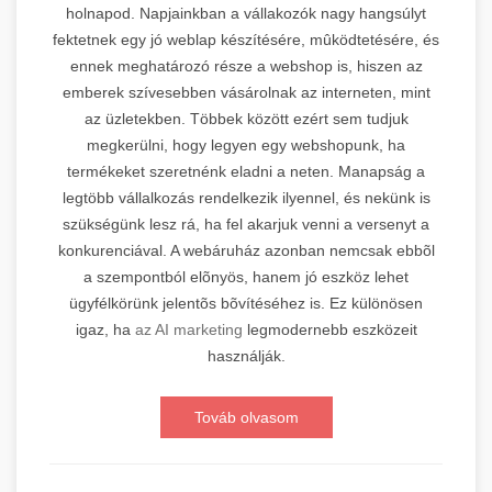
holnapod. Napjainkban a vállakozók nagy hangsúlyt
fektetnek egy jó weblap készítésére, mûködtetésére, és
ennek meghatározó része a webshop is, hiszen az
emberek szívesebben vásárolnak az interneten, mint
az üzletekben. Többek között ezért sem tudjuk
megkerülni, hogy legyen egy webshopunk, ha
termékeket szeretnénk eladni a neten. Manapság a
legtöbb vállalkozás rendelkezik ilyennel, és nekünk is
szükségünk lesz rá, ha fel akarjuk venni a versenyt a
konkurenciával. A webáruház azonban nemcsak ebbõl
a szempontból elõnyös, hanem jó eszköz lehet
ügyfélkörünk jelentõs bõvítéséhez is. Ez különösen
igaz, ha
az AI marketing
legmodernebb eszközeit
használják.
Továb olvasom