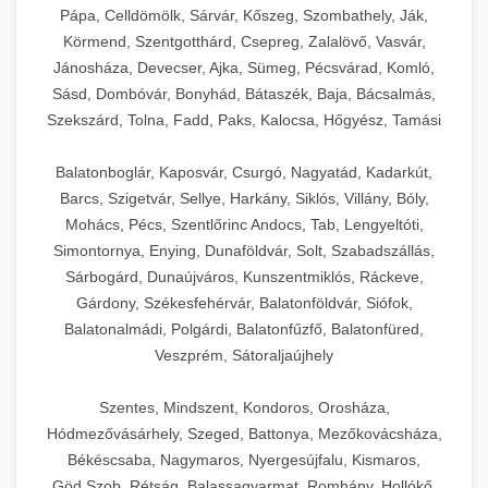
Pápa, Celldömölk, Sárvár, Kőszeg, Szombathely, Ják,
Körmend, Szentgotthárd, Csepreg, Zalalövő, Vasvár,
Jánosháza, Devecser, Ajka, Sümeg, Pécsvárad, Komló,
Sásd, Dombóvár, Bonyhád, Bátaszék, Baja, Bácsalmás,
Szekszárd, Tolna, Fadd, Paks, Kalocsa, Hőgyész, Tamási
Balatonboglár, Kaposvár, Csurgó, Nagyatád, Kadarkút,
Barcs, Szigetvár, Sellye, Harkány, Siklós, Villány, Bóly,
Mohács, Pécs, Szentlőrinc Andocs, Tab, Lengyeltóti,
Simontornya, Enying, Dunaföldvár, Solt, Szabadszállás,
Sárbogárd, Dunaújváros, Kunszentmiklós, Ráckeve,
Gárdony, Székesfehérvár, Balatonföldvár, Siófok,
Balatonalmádi, Polgárdi, Balatonfűzfő, Balatonfüred,
Veszprém, Sátoraljaújhely
Szentes, Mindszent, Kondoros, Orosháza,
Hódmezővásárhely, Szeged, Battonya, Mezőkovácsháza,
Békéscsaba, Nagymaros, Nyergesújfalu, Kismaros,
Göd,Szob, Rétság, Balassagyarmat, Romhány, Hollókő,