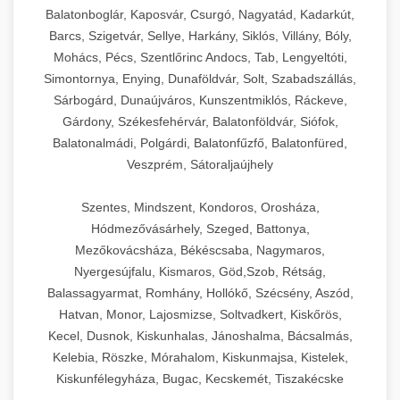
Balatonboglár, Kaposvár, Csurgó, Nagyatád, Kadarkút,
Barcs, Szigetvár, Sellye, Harkány, Siklós, Villány, Bóly,
Mohács, Pécs, Szentlőrinc Andocs, Tab, Lengyeltóti,
Simontornya, Enying, Dunaföldvár, Solt, Szabadszállás,
Sárbogárd, Dunaújváros, Kunszentmiklós, Ráckeve,
Gárdony, Székesfehérvár, Balatonföldvár, Siófok,
Balatonalmádi, Polgárdi, Balatonfűzfő, Balatonfüred,
Veszprém, Sátoraljaújhely
Szentes, Mindszent, Kondoros, Orosháza,
Hódmezővásárhely, Szeged, Battonya,
Mezőkovácsháza, Békéscsaba, Nagymaros,
Nyergesújfalu, Kismaros, Göd,Szob, Rétság,
Balassagyarmat, Romhány, Hollókő, Szécsény, Aszód,
Hatvan, Monor, Lajosmizse, Soltvadkert, Kiskőrös,
Kecel, Dusnok, Kiskunhalas, Jánoshalma, Bácsalmás,
Kelebia, Röszke, Mórahalom, Kiskunmajsa, Kistelek,
Kiskunfélegyháza, Bugac, Kecskemét, Tiszakécske