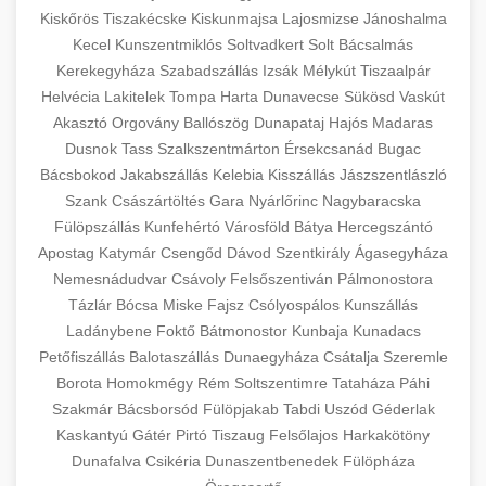
Kiskőrös
Tiszakécske
Kiskunmajsa
Lajosmizse
Jánoshalma
Kecel
Kunszentmiklós
Soltvadkert
Solt
Bácsalmás
Kerekegyháza
Szabadszállás
Izsák
Mélykút
Tiszaalpár
Helvécia
Lakitelek
Tompa
Harta
Dunavecse
Sükösd
Vaskút
Akasztó
Orgovány
Ballószög
Dunapataj
Hajós
Madaras
Dusnok
Tass
Szalkszentmárton
Érsekcsanád
Bugac
Bácsbokod
Jakabszállás
Kelebia
Kisszállás
Jászszentlászló
Szank
Császártöltés
Gara
Nyárlőrinc
Nagybaracska
Fülöpszállás
Kunfehértó
Városföld
Bátya
Hercegszántó
Apostag
Katymár
Csengőd
Dávod
Szentkirály
Ágasegyháza
Nemesnádudvar
Csávoly
Felsőszentiván
Pálmonostora
Tázlár
Bócsa
Miske
Fajsz
Csólyospálos
Kunszállás
Ladánybene
Foktő
Bátmonostor
Kunbaja
Kunadacs
Petőfiszállás
Balotaszállás
Dunaegyháza
Csátalja
Szeremle
Borota
Homokmégy
Rém
Soltszentimre
Tataháza
Páhi
Szakmár
Bácsborsód
Fülöpjakab
Tabdi
Uszód
Géderlak
Kaskantyú
Gátér
Pirtó
Tiszaug
Felsőlajos
Harkakötöny
Dunafalva
Csikéria
Dunaszentbenedek
Fülöpháza