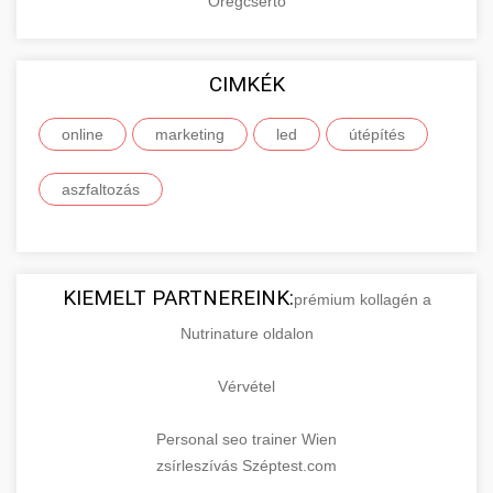
Öregcsertő
CIMKÉK
online
marketing
led
útépítés
aszfaltozás
KIEMELT PARTNEREINK:
prémium kollagén a
Nutrinature oldalon
Vérvétel
Personal seo trainer Wien
zsírleszívás Széptest.com