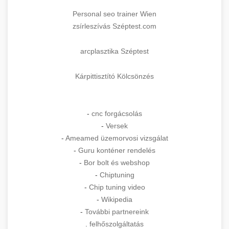
Personal seo trainer Wien
zsírleszívás Széptest.com
arcplasztika Széptest
Kárpittisztító Kölcsönzés
-
cnc forgácsolás
-
Versek
-
Ameamed üzemorvosi vizsgálat
-
Guru konténer rendelés
-
Bor bolt és webshop
-
Chiptuning
-
Chip tuning video
-
Wikipedia
-
További partnereink
.
felhőszolgáltatás