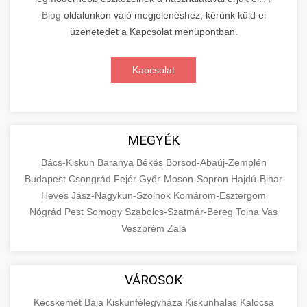
Blog
oldalunkon való megjelenéshez, kérünk küld el
üzenetedet a Kapcsolat menüpontban.
Kapcsolat
MEGYÉK
Bács-Kiskun
Baranya
Békés
Borsod-Abaúj-Zemplén
Budapest
Csongrád
Fejér
Győr-Moson-Sopron
Hajdú-Bihar
Heves
Jász-Nagykun-Szolnok
Komárom-Esztergom
Nógrád
Pest
Somogy
Szabolcs-Szatmár-Bereg
Tolna
Vas
Veszprém
Zala
VÁROSOK
Kecskemét
Baja
Kiskunfélegyháza
Kiskunhalas
Kalocsa