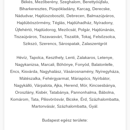
Békés, Mezőberény, Szeghalom, Berettyóújfalu,
Biharkeresztes, Püspökladány, Karcag, Derecske,
Nádudvar, Hajdúszoboszló, Debrecen, Balmazújváros,
Hajdúböszörmény, Téglás, Hajdúhadház, Nyíradony,
Újfehértó, Hajdúdorog, Mezőcsát, Polgár, Hajdúnánás,
Tiszaújváros, Tiszavasvári, Tiszalök, Tokaj, Felsőzsolca,
Szikszó, Szerencs, Sárospatak, Zalaszentgrót
Hévíz, Tapolca, Keszthely, Lenti, Zalakaros, Letenye,
Nagykanizsa, Marcali, Böhönye, Fonyód, Balatonlelle,
Encs, Kisvárda, Nagyhalász, Vásárosnamény, Nyíregyháza,
Mátészalka, Fehérgyarmat, Máriapócs, Nyírbátor,
Nagykálló, Várpalota, Ajka, Herend, Mór, Kincsesbánya,
Oroszlány, Kisbér, Tatabánya, Pannonhalma, Bábolna,
Komárom, Tata, Pilisvörösvár, Bicske, Érd, Százhalombatta,
Martonvásár, Százhalombatta, Gyál.
Budapest egész területe: