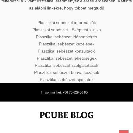
felfedezni a kívánt esztétikai eredmények elérése érdekében. Kattints
az alábbi linkekre, hogy többet megtudj!
Plasztikai sebészet információk
Plasztikai sebészet - Széptest klinika
Plasztikai sebészet időpontkérés
Plasztikai sebészet kezelések
Plasztikai sebészet konzultáció
Plasztikai sebészet lehetőségek
Plasztikai sebészet szolgáltatások
Plasztikai sebészet beavatkozások
Plasztikai sebészet ajánlatok
Hívjon minket: +36 70 629 06 90